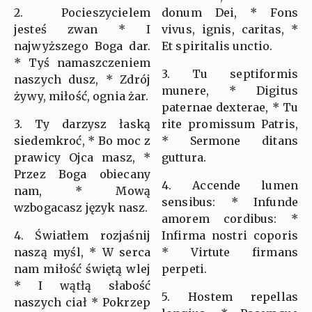
2. Pocieszycielem
donum Dei, * Fons
jesteś zwan * I
vivus, ignis, caritas, *
najwyższego Boga dar.
Et spiritalis unctio.
* Tyś namaszczeniem
3. Tu septiformis
naszych dusz, * Zdrój
munere, * Digitus
żywy, miłość, ognia żar.
paternae dexterae, * Tu
3. Ty darzysz łaską
rite promissum Patris,
siedemkroć, * Bo moc z
* Sermone ditans
prawicy Ojca masz, *
guttura.
Przez Boga obiecany
4. Accende lumen
nam, * Mową
sensibus: * Infunde
wzbogacasz język nasz.
amorem cordibus: *
4. Światłem rozjaśnij
Infirma nostri coporis
naszą myśl, * W serca
* Virtute firmans
nam miłość świętą wlej
perpeti.
* I wątłą słabość
5. Hostem repellas
naszych ciał * Pokrzep