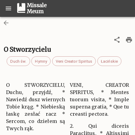
Missale
Meum
O Stworzycielu
Duch św.
Hymny
Veni Creator Spiritus
Łacińskie
O STWORZYCIELU,
VENI, CREATOR
Duchu, przyjdź, *
SPIRITUS, * Mentes
Nawiedź dusz wiernych
tuorum visita, * Imple
Tobie krąg. * Niebieską
superna gratia, * Que tu
łaskę zesłać racz *
creasti pectora.
Sercom, co dziełem są
2. Qui diceris
Twych rąk.
Paraclitus, * Altissimi