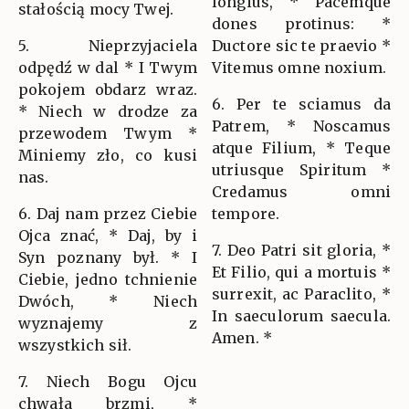
longius, * Pacemque
stałością mocy Twej.
dones protinus: *
5. Nieprzyjaciela
Ductore sic te praevio *
odpędź w dal * I Twym
Vitemus omne noxium.
pokojem obdarz wraz.
6. Per te sciamus da
* Niech w drodze za
Patrem, * Noscamus
przewodem Twym *
atque Filium, * Teque
Miniemy zło, co kusi
utriusque Spiritum *
nas.
Credamus omni
6. Daj nam przez Ciebie
tempore.
Ojca znać, * Daj, by i
7. Deo Patri sit gloria, *
Syn poznany był. * I
Et Filio, qui a mortuis *
Ciebie, jedno tchnienie
surrexit, ac Paraclito, *
Dwóch, * Niech
In saeculorum saecula.
wyznajemy z
Amen. *
wszystkich sił.
7. Niech Bogu Ojcu
chwała brzmi, *