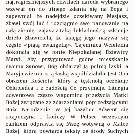
najtragiczniejszych chwilach narodu wybranego
wzywał on do ufnego zdania się na Boga i
zapewniał, że nadejdzie oczekiwany Mesjasz,
zbawi swój lud i rozciągnie swe panowanie na
całą ziemię. Izajasz z taką dokładnością szkicuje
dzieło Zbawiciela, że księgę jego nazywa się
często «piątą ewangelią». Tajemnica Wcielenia
dokonała się w łonie Niepokalanej Dziewicy
Maryi. Aby przygotować godne mieszkanie
swemu Synowi, Bóg obdarzył Ją pełnią łaski, a
Maryja wiernie z tą łaską współdziałała. Jest Ona
obrazem Kościoła, który z tęsknotą oczekuje
Oblubieńca i z radością Go przyjmuje. Liturgia
adwentowa często wspomina przeżycia Matki
Bożej związane ze zdarzeniami poprzedzającymi
Boże Narodzenie. W Jej bazylice Adwent się
rozpoczyna i kończy. W Polsce wczesnym
rankiem odprawia się Mszę wotywną o Matce
Bożej, która powtarza teksty ze środy Suchych