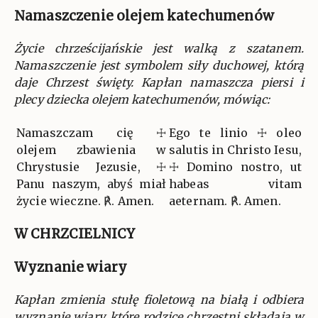
Namaszczenie olejem katechumenów
Życie chrześcijańskie jest walką z szatanem.
Namaszczenie jest symbolem siły duchowej, którą
daje Chrzest święty. Kapłan namaszcza piersi i
plecy dziecka olejem katechumenów, mówiąc:
Namaszczam cię ☩
Ego te linio ☩ oleo
olejem zbawienia w
salutis in Christo Iesu,
Chrystusie Jezusie, ☩
☩ Domino nostro, ut
Panu naszym, abyś miał
habeas vitam
życie wieczne. ℟. Amen.
aeternam. ℟. Amen.
W CHRZCIELNICY
Wyznanie wiary
Kapłan zmienia stułę fioletową na białą i odbiera
wyznanie wiary, które rodzice chrzestni składają w