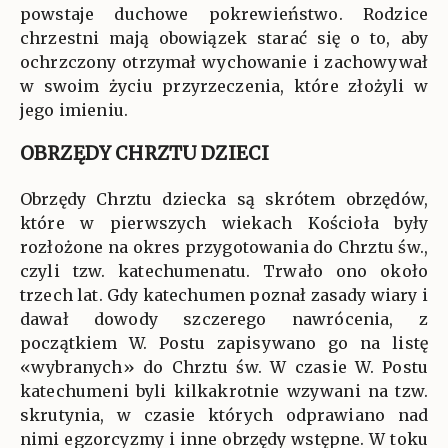
powstaje duchowe pokrewieństwo. Rodzice
chrzestni mają obowiązek starać się o to, aby
ochrzczony otrzymał wychowanie i zachowywał
w swoim życiu przyrzeczenia, które złożyli w
jego imieniu.
OBRZĘDY CHRZTU DZIECI
Obrzędy Chrztu dziecka są skrótem obrzędów,
które w pierwszych wiekach Kościoła były
rozłożone na okres przygotowania do Chrztu św.,
czyli tzw. katechumenatu. Trwało ono około
trzech lat. Gdy katechumen poznał zasady wiary i
dawał dowody szczerego nawrócenia, z
początkiem W. Postu zapisywano go na listę
«wybranych» do Chrztu św. W czasie W. Postu
katechumeni byli kilkakrotnie wzywani na tzw.
skrutynia, w czasie których odprawiano nad
nimi egzorcyzmy i inne obrzędy wstępne. W toku