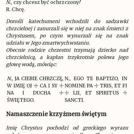
N.
, czy chcesz być ochrzczony?
R. Chcę.
Dorośli katechumeni wchodzili do sadzawki
chrzcielnej i zanurzali się w niej na znak śmierci z
Chrystusem, po czym wynurzali się na znak
udziału w Jego zmartwychwstaniu.
Obecnie rodzice chrzestni trzymają dziecko nad
chrzcielnicą, a kapłan trzykrotnie polewa jego
głowę wodą, mówiąc:
N.
, JA CIEBIE CHRZCZĘ,
N., EGO TE BAPTIZO, IN
W IMIĘ OJ ☩ CA I SY ☩
NOMINE PA ☩ TRIS, ET FI
NA I DUCHA ☩
☩ LII, ET SPIRITUS ☩
ŚWIĘTEGO.
SANCTI.
Namaszczenie krzyżmem świętym
Imię Chrystus pochodzi od greckiego wyrazu