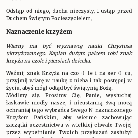
Odstąp od niego, duchu nieczysty, i ustąp przed
Duchem Świętym Pocieszycielem,
Naznaczenie krzyżem
Wierny ma być wyznawcę nauki Chrystusa
ukrzyżowanego. Kapłan dużym palcem robi znak
krzyża na czole i piersiach dziecka.
Weźmij znak Krzyża na czo ☩ le i na ser ☩ cu,
przyjmij wiarę w naukę z nieba i tak postępuj w
życiu, abyś mógł odtąd być świątynią Bożą.
Módlmy się. Prosimy Cię, Panie, wysłuchaj
łaskawie modły nasze, i nieustanną Swą mocą
ochraniaj tego wybrańca Swego N. naznaczonego
Krzyżem Pańskim, aby wiernie zachowując
zaczątki uczestnictwa w wielkiej chwale Twojej
przez wypełnianie Twoich przykazań zasłużył