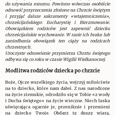
do używania rozumu. Powinno wówczas osobiście
odnowić przyrzeczenia złożone na Chrzcie świętym
i przyjąć dalsze sakramenty «wtajemniczenia»,
chrześcijańskiego: Eucharystię i Bierzmowanie.
Obowiązkiem rodziców jest zapewnić dziecku
chrześcijańskie wychowanie. W razie ich braku lub
zaniedbania obowiązek ten ciąży na rodzicach
chrzestnych.
Uroczyste odnowienie przymierza Chrztu świętego
odbywa się co roku w czasie Wigilii Wielkanocnej.
Modlitwa rodziców dziecka po chrzcie
Boże, Ojcze wszelkiego życia, wejrzyj miłościwie
na to dziecko, które nam dałeś. Z nas narodzone
na życie ziemskie, odrodziło się w Tobie «z wody
i Ducha świętego» na życie wieczne. Niech łaska
uświęcająca ogarnie je, przeniknie i przemieni
na dziecko Twoje. Obdarz tę duszę wiarą,