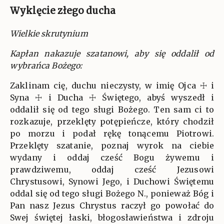
Wyklęcie złego ducha
Wielkie skrutynium
Kapłan nakazuje szatanowi, aby się oddalił od
wybrańca Bożego:
Zaklinam cię, duchu nieczysty, w imię Ojca ☩ i
Syna ☩ i Ducha ☩ Świętego, abyś wyszedł i
oddalił się od tego sługi Bożego. Ten sam ci to
rozkazuje, przeklęty potępieńcze, który chodził
po morzu i podał rękę tonącemu Piotrowi.
Przeklęty szatanie, poznaj wyrok na ciebie
wydany i oddaj cześć Bogu żywemu i
prawdziwemu, oddaj cześć Jezusowi
Chrystusowi, Synowi Jego, i Duchowi Świętemu
oddal się od tego sługi Bożego N., ponieważ Bóg i
Pan nasz Jezus Chrystus raczył go powołać do
Swej świętej łaski, błogosławieństwa i zdroju