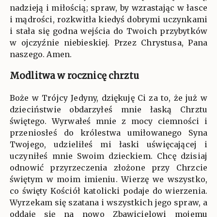
nadzieją i miłością; spraw, by wzrastając w łasce
i mądrości, rozkwitła kiedyś dobrymi uczynkami
i stała się godna wejścia do Twoich przybytków
w ojczyźnie niebieskiej. Przez Chrystusa, Pana
naszego. Amen.
Modlitwa w rocznicę chrztu
Boże w Trójcy Jedyny, dziękuję Ci za to, że już w
dzieciństwie obdarzyłeś mnie łaską Chrztu
świętego. Wyrwałeś mnie z mocy ciemności i
przeniosłeś do królestwa umiłowanego Syna
Twojego, udzieliłeś mi łaski uświęcającej i
uczyniłeś mnie Swoim dzieckiem. Chcę dzisiaj
odnowić przyrzeczenia złożone przy Chrzcie
świętym w moim imieniu. Wierzę we wszystko,
co święty Kościół katolicki podaje do wierzenia.
Wyrzekam się szatana i wszystkich jego spraw, a
oddaję się na nowo Zbawicielowi mojemu