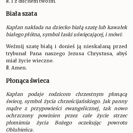
℟. I z duchem twoim.
Biała szata
Kapłan nakłada na dziecko białą szatę lub kawałek
białego płótna, symbol łaski uświęcającej, i mówi:
Weźmij szatę białą i donieś ją nieskalaną przed
trybunał Pana naszego Jezusa Chrystusa, abyś
miał życie wieczne.
℟. Amen.
Płonąca świeca
Kapłan podaje rodzicom chrzestnym płonącą
świecę, symbol życia chrześcijańskiego. Jak panny
mądre z przypowieści ewangelicznej, tak nowo
ochrzczony powinien przez całe życie strzec
płomienia życia Bożego oczekując powrotu
Oblubieńca.