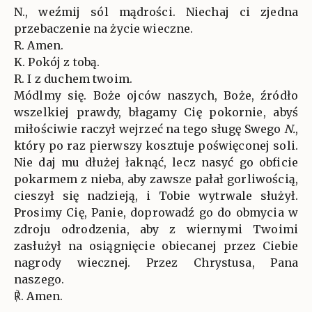
N., weźmij sól mądrości. Niechaj ci zjedna
przebaczenie na życie wieczne.
R. Amen.
K. Pokój z tobą.
R. I z duchem twoim.
Módlmy się. Boże ojców naszych, Boże, źródło
wszelkiej prawdy, błagamy Cię pokornie, abyś
miłościwie raczył wejrzeć na tego sługę Swego
N.
,
który po raz pierwszy kosztuje poświęconej soli.
Nie daj mu dłużej łaknąć, lecz nasyć go obficie
pokarmem z nieba, aby zawsze pałał gorliwością,
cieszył się nadzieją, i Tobie wytrwale służył.
Prosimy Cię, Panie, doprowadź go do obmycia w
zdroju odrodzenia, aby z wiernymi Twoimi
zasłużył na osiągnięcie obiecanej przez Ciebie
nagrody wiecznej. Przez Chrystusa, Pana
naszego.
℟. Amen.