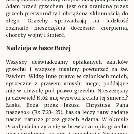
Adam przed grzechem. Jest ona zraniona przez
grzech pierworodny i obciążona skłonnością do
złego. Grzechy sprowadzają na ludzkość
rozmaite nieszczęścia doczesne: cierpienia,
choroby, wojny i śmierć.
Nadzieja w łasce Bożej
Wszyscy doświadczamy opłakanych skutków
grzechu i wszyscy musimy powtarzać za św.
Pawłem: Widzę inne prawo w członkach moich,
sprzeczne z prawem umysłu mego, poddające
mię w niewolę pod prawo grzechu. Nieszczęsny
ja człowiek! Któż mię wyzwoli z ciała tej śmierci?
Łaska Boża przez Jezusa Chrystusa Pana
naszego» (Rz 7:23- 25). Łaska leczy rany zadane
naszej naturze przez grzech Adama. W okresie
Przedpościa czyta się w brewiarzu opis grzechu
pierworodnego, potopu i powołania Abrahama.