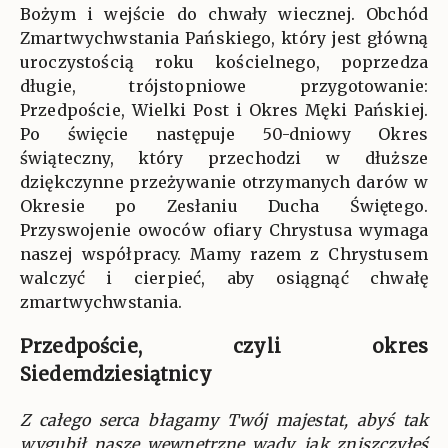
Bożym i wejście do chwały wiecznej. Obchód
Zmartwychwstania Pańskiego, który jest główną
uroczystością roku kościelnego, poprzedza
długie, trójstopniowe przygotowanie:
Przedpoście, Wielki Post i Okres Męki Pańskiej.
Po święcie następuje 50-dniowy Okres
świąteczny, który przechodzi w dłuższe
dziękczynne przeżywanie otrzymanych darów w
Okresie po Zesłaniu Ducha Świętego.
Przyswojenie owoców ofiary Chrystusa wymaga
naszej współpracy. Mamy razem z Chrystusem
walczyć i cierpieć, aby osiągnąć chwałę
zmartwychwstania.
Przedpoście, czyli okres
Siedemdziesiątnicy
Z całego serca błagamy Twój majestat, abyś tak
wygubił nasze wewnętrzne wady, jak zniszczyłeś