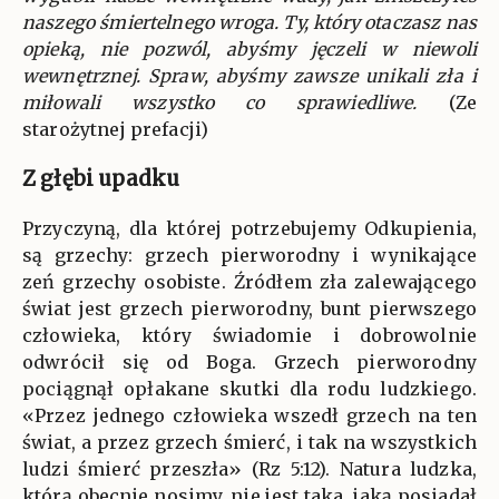
naszego śmiertelnego wroga. Ty, który otaczasz nas
opieką, nie pozwól, abyśmy jęczeli w niewoli
wewnętrznej. Spraw, abyśmy zawsze unikali zła i
miłowali wszystko co sprawiedliwe.
(Ze
starożytnej prefacji)
Z głębi upadku
Przyczyną, dla której potrzebujemy Odkupienia,
są grzechy: grzech pierworodny i wynikające
zeń grzechy osobiste. Źródłem zła zalewającego
świat jest grzech pierworodny, bunt pierwszego
człowieka, który świadomie i dobrowolnie
odwrócił się od Boga. Grzech pierworodny
pociągnął opłakane skutki dla rodu ludzkiego.
«Przez jednego człowieka wszedł grzech na ten
świat, a przez grzech śmierć, i tak na wszystkich
ludzi śmierć przeszła» (Rz 5:12). Natura ludzka,
którą obecnie nosimy, nie jest taka, jaką posiadał