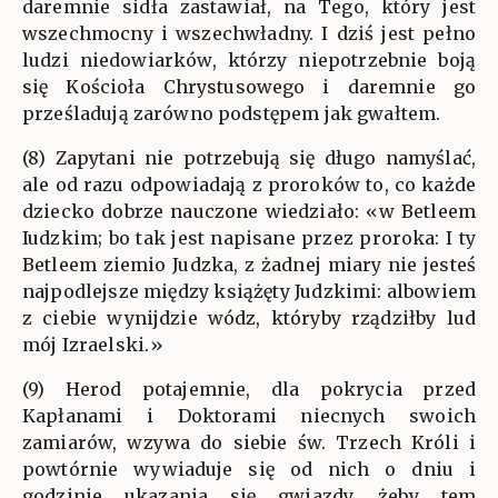
daremnie sidła zastawiał, na Tego, który jest
wszechmocny i wszechwładny. I dziś jest pełno
ludzi niedowiarków, którzy niepotrzebnie boją
się Kościoła Chrystusowego i daremnie go
prześladują zarówno podstępem jak gwałtem.
(8) Zapytani nie potrzebują się długo namyślać,
ale od razu odpowiadają z proroków to, co każde
dziecko dobrze nauczone wiedziało: «w Betleem
Iudzkim; bo tak jest napisane przez proroka: I ty
Betleem ziemio Judzka, z żadnej miary nie jesteś
najpodlejsze między książęty Judzkimi: albowiem
z ciebie wynijdzie wódz, któryby rządziłby lud
mój Izraelski.»
(9) Herod potajemnie, dla pokrycia przed
Kapłanami i Doktorami niecnych swoich
zamiarów, wzywa do siebie św. Trzech Króli i
powtórnie wywiaduje się od nich o dniu i
godzinie ukazania się gwiazdy, żeby tem