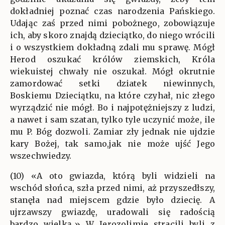
dokładniej poznać czas narodzenia Pańskiego.
Udając zaś przed nimi pobożnego, zobowiązuje
ich, aby skoro znajdą dzieciątko, do niego wrócili
i o wszystkiem dokładną zdali mu sprawę. Mógł
Herod oszukać królów ziemskich, Króla
wiekuistej chwały nie oszukał. Mógł okrutnie
zamordować setki dziatek niewinnych,
Boskiemu Dzieciątku, na które czyhał, nic złego
wyrządzić nie mógł. Bo i najpotężniejszy z ludzi,
a nawet i sam szatan, tylko tyle uczynić może, ile
mu P. Bóg dozwoli. Zamiar zły jednak nie ujdzie
kary Bożej, tak samo,jak nie może ujść Jego
wszechwiedzy.
(10) «A oto gwiazda, którą byli widzieli na
wschód słońca, szła przed nimi, aż przyszedłszy,
stanęła nad miejscem gdzie było dziecię. A
ujrzawszy gwiazdę, uradowali się radością
bardzo wielką.» W Jerozolimie stracili byli z