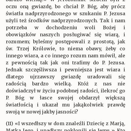
oczu oną gwiazdę, bo chciał P. Bóg, aby prócz
światła nadprzyrodzonego w szukaniu P. Jezusa
użyli też środków nadprzyrodzonych. Tak i nam
potrzeba w dochodzeniu woli Bożej i
obowiązków naszych posługiwać się wiarą, i
rozumem; byleśmy postępowali z prostotą, jak
św. Trzej Królowie, to niema obawy, żeby co
innego wiara, a co innego rozum nam mówił, ale
z pewnością tak jak oni trafimy do P. Jezusa.
Jednak szczęśliwsza i pewniejsza jest wiara i
dlatego ujrzawszy gwiazdę uradowali się
radością bardzo wielką. Któż z nas nie
doświadczył w życiu podobnej radości, ilekroć go
P. Bóg w łasce swojej obdarzył większą
światłością i ukazał mu jakąkolwiek prawdę
swoją w nowej jakby jasności?
(11) «I wszedłszy w dom znaleźli Dziecię z Marją,
Matką Jego, i upadłszy pokłonili się Jemu.» Kto