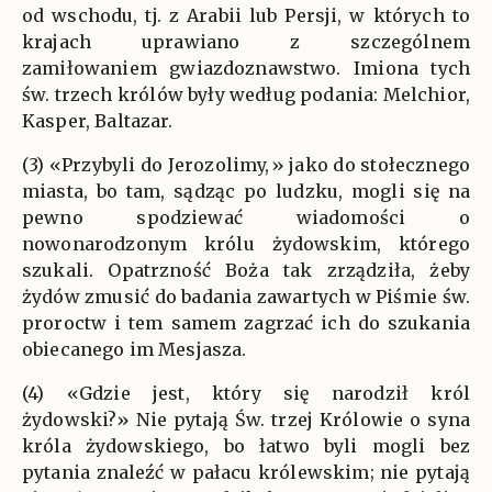
od wschodu, tj. z Arabii lub Persji, w których to
krajach uprawiano z szczególnem
zamiłowaniem gwiazdoznawstwo. Imiona tych
św. trzech królów były według podania: Melchior,
Kasper, Baltazar.
(3) «Przybyli do Jerozolimy,» jako do stołecznego
miasta, bo tam, sądząc po ludzku, mogli się na
pewno spodziewać wiadomości o
nowonarodzonym królu żydowskim, którego
szukali. Opatrzność Boża tak zrządziła, żeby
żydów zmusić do badania zawartych w Piśmie św.
proroctw i tem samem zagrzać ich do szukania
obiecanego im Mesjasza.
(4) «Gdzie jest, który się narodził król
żydowski?» Nie pytają Św. trzej Królowie o syna
króla żydowskiego, bo łatwo byli mogli bez
pytania znaleźć w pałacu królewskim; nie pytają