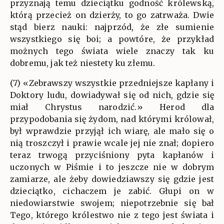
przyznają temu dzieciątku godność królewską,
którą przecież on dzierży, to go zatrważa. Dwie
stąd bierz nauki: najprzód, że złe sumienie
wszystkiego się boi; a powtóre, że przykład
możnych tego świata wiele znaczy tak ku
dobremu, jak też niestety ku złemu.
(7) «Zebrawszy wszystkie przedniejsze kapłany i
Doktory ludu, dowiadywał się od nich, gdzie się
miał Chrystus narodzić.» Herod dla
przypodobania się żydom, nad którymi królował,
był wprawdzie przyjął ich wiarę, ale mało się o
nią troszczył i prawie wcale jej nie znał; dopiero
teraz trwogą przyciśniony pyta kapłanów i
uczonych w Piśmie i to jeszcze nie w dobrym
zamiarze, ale żeby dowiedziawszy się gdzie jest
dzieciątko, cichaczem je zabić. Głupi on w
niedowiarstwie swojem; niepotrzebnie się bał
Tego, którego królestwo nie z tego jest świata i