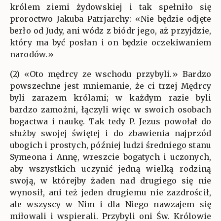
królem ziemi żydowskiej i tak spełniło się
proroctwo Jakuba Patrjarchy: «Nie będzie odjęte
berło od Judy, ani wódz z biódr jego, aż przyjdzie,
który ma być posłan i on będzie oczekiwaniem
narodów.»
(2) «Oto mędrcy ze wschodu przybyli.» Bardzo
powszechne jest mniemanie, że ci trzej Mędrcy
byli zarazem królami; w każdym razie byli
bardzo zamożni, łączyli więc w swoich osobach
bogactwa i naukę. Tak tedy P. Jezus powołał do
służby swojej świętej i do zbawienia najprzód
ubogich i prostych, później ludzi średniego stanu
Symeona i Annę, wreszcie bogatych i uczonych,
aby wszystkich uczynić jedną wielką rodziną
swoją, w którejby żaden nad drugiego się nie
wynosił, ani też jeden drugiemu nie zazdrościł,
ale wszyscy w Nim i dla Niego nawzajem się
miłowali i wspierali. Przybyli oni Św. Królowie