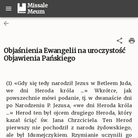
Missale
Meum
Objaśnienia Ewangelii na uroczystość
Objawienia Pańskiego
(1) «Gdy się tedy narodził Jezus w Betleem Juda,
we dni Heroda króla ...» Wkrótce, jak
powszechnie mówi podanie, tj. w dwanaście dni
po Narodzeniu P. Jezusa, «we dni Heroda króla
...» Herod ten był ojcem drugiego Heroda, który
kazał ściąć św. Jana Chrzciciela. Ten Herod
pierwszy nie pochodził z narodu żydowskiego,
ale był Idumejczykiem. Rzymianie uczynili go