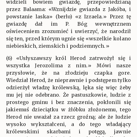
widzieli bowiem gwiazdę, przepowiedzianą
przez Balaama: «Wznijdzie gwiazda z Jakóba, i
powstanie laska» (berło) «z Izraela.» Przez tę
gwiazdę dał im P. Bóg wewnętrznem
oświeceniem zrozumieć i uwierzyć, że narodził
się ten, przed którym ugnie się «wszelkie kolano
niebieskich, ziemskich i podziemnych.»
(6) «Usłyszawszy król Herod zatrwożył się i
wszystka Jerozolima z nim.» Mówi nasze
przysłowie, że na złodzieju czapka gore.
Wiedział Herod, że nieprawnie i podstępem tylko
odzierżył władzę królewską, lęka się więc żeby
mu jej nie odebrano. Że pastuszkowie, ludzie z
prostego gminu i bez znaczenia, pokłonili się
jakiemuś dzieciątku w żłóbku złożonemu, tego
Herod nie uważał za rzecz groźną; ale że ludzie
wysoko wykształceni, a do tego władający
królewskimi skarbami i potęgą, jawnie