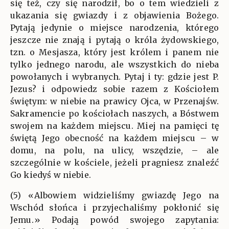
się też, czy się narodził, bo o tem wiedzieli z
ukazania się gwiazdy i z objawienia Bożego.
Pytają jedynie o miejsce narodzenia, którego
jeszcze nie znają i pytają o króla żydowskiego,
tzn. o Mesjasza, który jest królem i panem nie
tylko jednego narodu, ale wszystkich do nieba
powołanych i wybranych. Pytaj i ty: gdzie jest P.
Jezus? i odpowiedz sobie razem z Kościołem
świętym: w niebie na prawicy Ojca, w Przenajśw.
Sakramencie po kościołach naszych, a Bóstwem
swojem na każdem miejscu. Miej na pamięci tę
świętą Jego obecność na każdem miejscu – w
domu, na polu, na ulicy, wszędzie, – ale
szczególnie w kościele, jeżeli pragniesz znaleźć
Go kiedyś w niebie.
(5) «Albowiem widzieliśmy gwiazdę Jego na
Wschód słońca i przyjechaliśmy pokłonić się
Jemu.» Podają powód swojego zapytania: