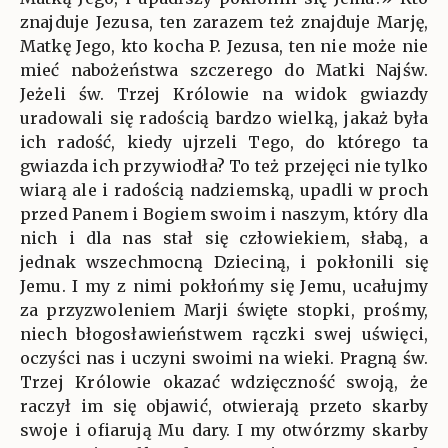
znajduje Jezusa, ten zarazem też znajduje Marję,
Matkę Jego, kto kocha P. Jezusa, ten nie może nie
mieć nabożeństwa szczerego do Matki Najśw.
Jeżeli św. Trzej Królowie na widok gwiazdy
uradowali się radością bardzo wielką, jakaż była
ich radość, kiedy ujrzeli Tego, do którego ta
gwiazda ich przywiodła? To też przejęci nie tylko
wiarą ale i radością nadziemską, upadli w proch
przed Panem i Bogiem swoim i naszym, który dla
nich i dla nas stał się człowiekiem, słabą, a
jednak wszechmocną Dzieciną, i pokłonili się
Jemu. I my z nimi pokłońmy się Jemu, ucałujmy
za przyzwoleniem Marji święte stopki, prośmy,
niech błogosławieństwem rączki swej uświęci,
oczyści nas i uczyni swoimi na wieki. Pragną św.
Trzej Królowie okazać wdzięczność swoją, że
raczył im się objawić, otwierają przeto skarby
swoje i ofiarują Mu dary. I my otwórzmy skarby