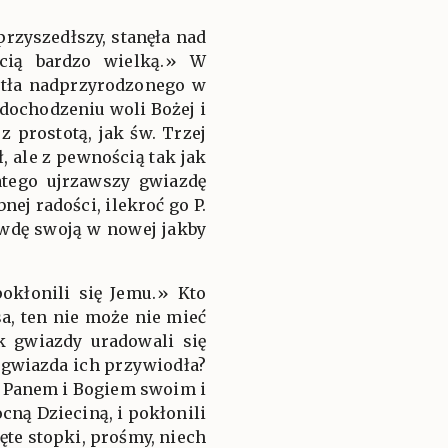
przyszedłszy, stanęła nad
ścią bardzo wielką.» W
iatła nadprzyrodzonego w
dochodzeniu woli Bożej i
 prostotą, jak św. Trzej
 ale z pewnością tak jak
latego ujrzawszy gwiazdę
ej radości, ilekroć go P.
awdę swoją w nowej jakby
pokłonili się Jemu.» Kto
sa, ten nie może nie mieć
k gwiazdy uradowali się
a gwiazda ich przywiodła?
ed Panem i Bogiem swoim i
cną Dzieciną, i pokłonili
ęte stopki, prośmy, niech