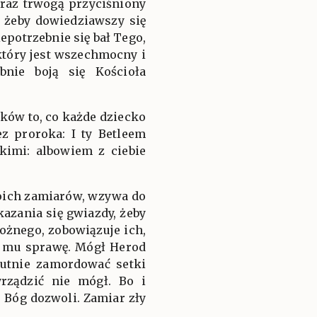
teraz trwogą przyciśniony
 żeby dowiedziawszy się
epotrzebnie się bał Tego,
 który jest wszechmocny i
bnie boją się Kościoła
oków to, co każde dziecko
z proroka: I ty Betleem
zkimi: albowiem z ciebie
woich zamiarów, wzywa do
kazania się gwiazdy, żeby
ożnego, zobowiązuje ich,
li mu sprawę. Mógł Herod
rutnie zamordować setki
yrządzić nie mógł. Bo i
P. Bóg dozwoli. Zamiar zły