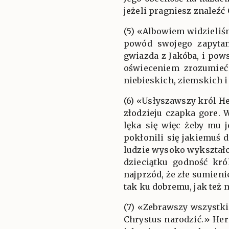
jeżeli pragniesz znaleźć 
(5) «Albowiem widzieliś
powód swojego zapytan
gwiazda z Jakóba, i pow
oświeceniem zrozumieć 
niebieskich, ziemskich 
(6) «Usłyszawszy król H
złodzieju czapka gore. 
lęka się więc żeby mu j
pokłonili się jakiemuś 
ludzie wysoko wykształc
dzieciątku godność kró
najprzód, że złe sumieni
tak ku dobremu, jak też 
(7) «Zebrawszy wszystki
Chrystus narodzić.» Her