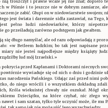
o nią troszczył i prawie wcale jej nie znał; dopiero 
ch w Piśmie i to jeszcze nie w dobrym zamiarze, ale
ichaczem je zabić. Głupi on w niedowiarstwie swojem; ni
tego jest świata i daremnie sidła zastawiał, na Tego,
jest pełno ludzi niedowiarków, którzy niepotrze
e go prześladują zarówno podstępem jak gwałtem.
ują się długo namyślać, ale od razu odpowiadają z pror
ało: «w Betleem Iudzkim; bo tak jest napisane prze
 miary nie jesteś najpodlejsze między książęty Jud
rządziłby lud mój Izraelski.»
la pokrycia przed Kapłanami i Doktorami niecnych s
i powtórnie wywiaduje się od nich o dniu i godzinie u
zas narodzenia Pańskiego. Udając zaś przed nimi pob
ątko, do niego wrócili i o wszystkiem dokładną zda
ch, Króla wiekuistej chwały nie oszukał. Mógł ok
skiemu Dzieciątku, na które czyhał, nic złego w
a nawet i sam szatan, tylko tyle uczynić może, ile mu 
ożej, tak samo,jak nie może ujść Jego wszechwiedzy.