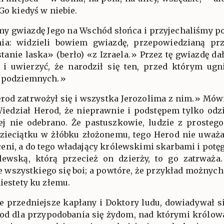
Go kiedyś w niebie.
my gwiazdę Jego na Wschód słońca i przyjechaliśmy po
ia: widzieli bowiem gwiazdę, przepowiedzianą prz
stanie laska» (berło) «z Izraela.» Przez tę gwiazdę d
i uwierzyć, że narodził się ten, przed którym ugn
i podziemnych.»
erod zatrwożył się i wszystka Jerozolima z nim.» Mówi
Wiedział Herod, że nieprawnie i podstępem tylko odz
ej nie odebrano. Że pastuszkowie, ludzie z prosteg
dzieciątku w żłóbku złożonemu, tego Herod nie uważał
eni, a do tego władający królewskimi skarbami i potęg
lewską, którą przecież on dzierży, to go zatrważa.
e wszystkiego się boi; a powtóre, że przykład możnych
niestety ku złemu.
e przedniejsze kapłany i Doktory ludu, dowiadywał się
od dla przypodobania się żydom, nad którymi królowa