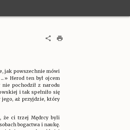
tce, jak powszechnie mówi
...» Herod ten był ojcem
y nie pochodził z narodu
skiej i tak spełniło się
 jego, aż przyjdzie, który
że ci trzej Mędrcy byli
sobach bogactwa i naukę.