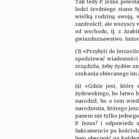
Tak tedy P. Jezus powoła
ludzi średniego stanu 
wielką rodziną swoją, 
zazdrościł, ale wszyscy 
od wschodu, tj. z Arab
gwiazdoznawstwo. Imiona 
(3) «Przybyli do Jerozol
spodziewać wiadomości 
zrządziła, żeby żydów z
szukania obiecanego im 
(4) «Gdzie jest, który
żydowskiego, bo łatwo by
narodził, bo o tem wied
narodzenia, którego jesz
panem nie tylko jednego 
P. Jezus? i odpowiedz 
Sakramencie po kościoł
Jego obecność na każdem