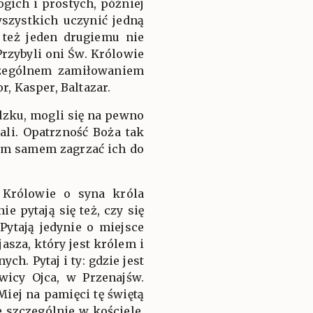
ogich i prostych, później
szystkich uczynić jedną
 też jeden drugiemu nie
Przybyli oni Św. Królowie
zczególnem zamiłowaniem
, Kasper, Baltazar.
udzku, mogli się na pewno
li. Opatrzność Boża tak
tem samem zagrzać ich do
j Królowie o syna króla
e pytają się też, czy się
Pytają jedynie o miejsce
asza, który jest królem i
h. Pytaj i ty: gdzie jest
wicy Ojca, w Przenajśw.
ej na pamięci tę świętą
 szczególnie w kościele,