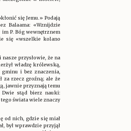
kłonić się Jemu.» Podają
ez Balaama: «Wznijdzie
ał im P. Bóg wewnętrznem
ie się «wszelkie kolano
 nasze przysłowie, że na
ierżył władzę królewską,
o gminu i bez znaczenia,
 za rzecz groźną; ale że
ą, jawnie przyznają temu
 Dwie stąd bierz nauki:
 tego świata wiele znaczy
 od nich, gdzie się miał
ł, był wprawdzie przyjął