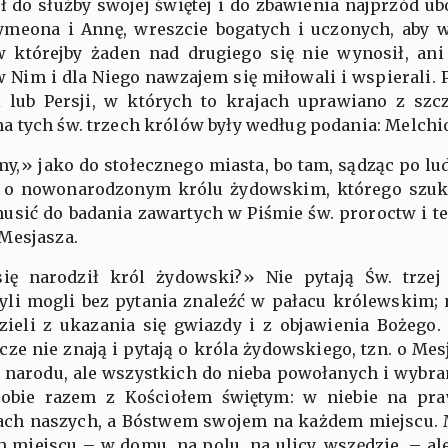
ł do służby swojej świętej i do zbawienia najprzód ub
Symeona i Annę, wreszcie bogatych i uczonych, aby w
w którejby żaden nad drugiego się nie wynosił, ani
w Nim i dla Niego nawzajem się miłowali i wspierali. 
ii lub Persji, w których to krajach uprawiano z s
tych św. trzech królów były według podania: Melchior
imy,» jako do stołecznego miasta, bo tam, sądząc po l
o nowonarodzonym królu żydowskim, którego szuka
musić do badania zawartych w Piśmie św. proroctw i 
Mesjasza.
 się narodził król żydowski?» Nie pytają Św. trze
li mogli bez pytania znaleźć w pałacu królewskim; ni
zieli z ukazania się gwiazdy i z objawienia Bożego. 
cze nie znają i pytają o króla żydowskiego, tzn. o Mesj
narodu, ale wszystkich do nieba powołanych i wybranyc
sobie razem z Kościołem świętym: w niebie na pra
ach naszych, a Bóstwem swojem na każdem miejscu. Mi
 miejscu – w domu, na polu, na ulicy, wszędzie, – ale