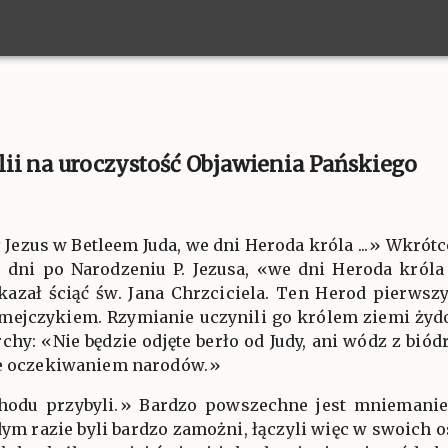
ii na uroczystość Objawienia Pańskiego
ił Jezus w Betleem Juda, we dni Heroda króla ...» Wkró
e dni po Narodzeniu P. Jezusa, «we dni Heroda króla 
kazał ściąć św. Jana Chrzciciela. Ten Herod pierwsz
umejczykiem. Rzymianie uczynili go królem ziemi żydow
hy: «Nie będzie odjęte berło od Judy, ani wódz z biódr
ie oczekiwaniem narodów.»
hodu przybyli.» Bardzo powszechne jest mniemanie, 
ym razie byli bardzo zamożni, łączyli więc w swoich o