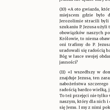
(10) «A oto gwiazda, któ
miejscem gdzie było d
Jerozolimie stracili by
szukaniu P. Jezusa użyl
obowiązków naszych posł
Królowie, to niema obaw
oni trafimy do P. Jezus
uradowali się radością b
Bóg w łasce swojej obda
jasności?
(11) «I wszedłszy w dom
znajduje Jezusa, ten zar
nabożeństwa szczerego 
radością bardzo wielką, 
To też przejęci nie tylk
naszym, który dla nich i
się Jemu. I my z nimi po