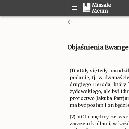
Missale
Meum
Objaśnienia Ewangel
(1) «Gdy się tedy narodz
podanie, tj. w dwanaści
drugiego Heroda, który 
żydowskiego, ale był Id
proroctwo Jakuba Patrjarc
ma być posłan i on będz
(2) «Oto mędrcy ze wsc
zarazem królami; w każd