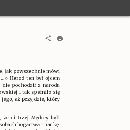
tce, jak powszechnie mówi
...» Herod ten był ojcem
y nie pochodził z narodu
skiej i tak spełniło się
 jego, aż przyjdzie, który
że ci trzej Mędrcy byli
sobach bogactwa i naukę.