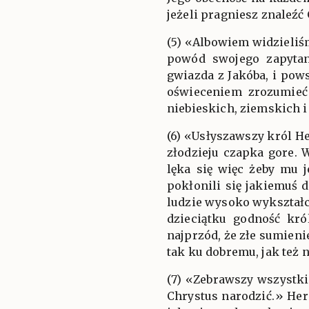
jeżeli pragniesz znaleźć 
(5) «Albowiem widzieliś
powód swojego zapytan
gwiazda z Jakóba, i pow
oświeceniem zrozumieć 
niebieskich, ziemskich 
(6) «Usłyszawszy król H
złodzieju czapka gore. 
lęka się więc żeby mu j
pokłonili się jakiemuś 
ludzie wysoko wykształc
dzieciątku godność kró
najprzód, że złe sumieni
tak ku dobremu, jak też 
(7) «Zebrawszy wszystki
Chrystus narodzić.» Her