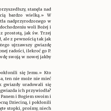
przyszedłszy, stanęła nad
ścią bardzo wielką.» W
iatła nadprzyrodzonego w
dochodzeniu woli Bożej i
 prostotą, jak św. Trzej
 ale z pewnością tak jak
latego ujrzawszy gwiazdę
ej radości, ilekroć go P.
awdę swoją w nowej jakby
pokłonili się Jemu.» Kto
sa, ten nie może nie mieć
k gwiazdy uradowali się
a gwiazda ich przywiodła?
ed Panem i Bogiem swoim i
cną Dzieciną, i pokłonili
ęte stopki, prośmy, niech