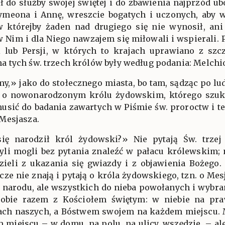
ł do służby swojej świętej i do zbawienia najprzód ub
Symeona i Annę, wreszcie bogatych i uczonych, aby w
w którejby żaden nad drugiego się nie wynosił, ani
w Nim i dla Niego nawzajem się miłowali i wspierali. 
ii lub Persji, w których to krajach uprawiano z s
tych św. trzech królów były według podania: Melchior
imy,» jako do stołecznego miasta, bo tam, sądząc po l
o nowonarodzonym królu żydowskim, którego szuka
musić do badania zawartych w Piśmie św. proroctw i 
Mesjasza.
 się narodził król żydowski?» Nie pytają Św. trze
li mogli bez pytania znaleźć w pałacu królewskim; ni
zieli z ukazania się gwiazdy i z objawienia Bożego. 
cze nie znają i pytają o króla żydowskiego, tzn. o Mesj
narodu, ale wszystkich do nieba powołanych i wybranyc
sobie razem z Kościołem świętym: w niebie na pra
ach naszych, a Bóstwem swojem na każdem miejscu. Mi
 miejscu – w domu, na polu, na ulicy, wszędzie, – ale