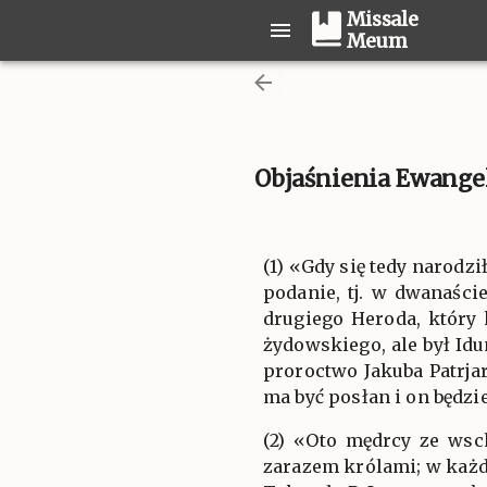
Missale
Meum
Objaśnienia Ewangel
(1) «Gdy się tedy narodz
podanie, tj. w dwanaści
drugiego Heroda, który 
żydowskiego, ale był Id
proroctwo Jakuba Patrjarc
ma być posłan i on będz
(2) «Oto mędrcy ze wsc
zarazem królami; w każd