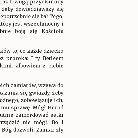
teraz trwogą przyciśniony
 żeby dowiedziawszy się
epotrzebnie się bał Tego,
 który jest wszechmocny i
bnie boją się Kościoła
oków to, co każde dziecko
z proroka: I ty Betleem
zkimi: albowiem z ciebie
woich zamiarów, wzywa do
kazania się gwiazdy, żeby
ożnego, zobowiązuje ich,
li mu sprawę. Mógł Herod
rutnie zamordować setki
yrządzić nie mógł. Bo i
P. Bóg dozwoli. Zamiar zły