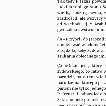
Tak tedy P. Jezus powoła
ludzi średniego stanu 
wielką rodziną swoją, 
zazdrościł, ale wszyscy 
od wschodu, tj. z Arab
gwiazdoznawstwo. Imiona 
(3) «Przybyli do Jerozol
spodziewać wiadomości 
zrządziła, żeby żydów z
szukania obiecanego im 
(4) «Gdzie jest, który
żydowskiego, bo łatwo by
narodził, bo o tem wied
narodzenia, którego jesz
panem nie tylko jednego 
P. Jezus? i odpowiedz 
Sakramencie po kościoł
Jego obecność na każdem