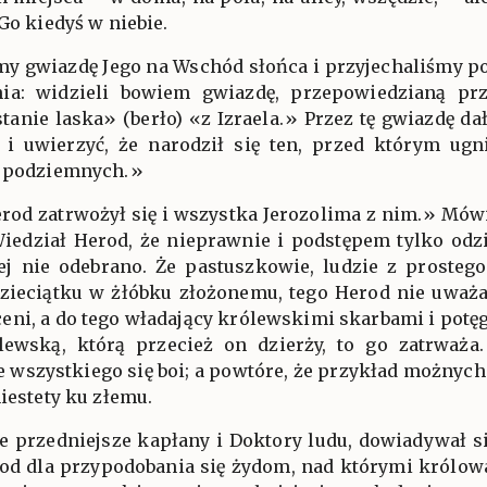
Go kiedyś w niebie.
my gwiazdę Jego na Wschód słońca i przyjechaliśmy po
ia: widzieli bowiem gwiazdę, przepowiedzianą prz
stanie laska» (berło) «z Izraela.» Przez tę gwiazdę d
i uwierzyć, że narodził się ten, przed którym ugn
i podziemnych.»
erod zatrwożył się i wszystka Jerozolima z nim.» Mówi
Wiedział Herod, że nieprawnie i podstępem tylko odz
ej nie odebrano. Że pastuszkowie, ludzie z prosteg
dzieciątku w żłóbku złożonemu, tego Herod nie uważał
eni, a do tego władający królewskimi skarbami i potęg
lewską, którą przecież on dzierży, to go zatrważa.
e wszystkiego się boi; a powtóre, że przykład możnych
niestety ku złemu.
e przedniejsze kapłany i Doktory ludu, dowiadywał się
od dla przypodobania się żydom, nad którymi królowa