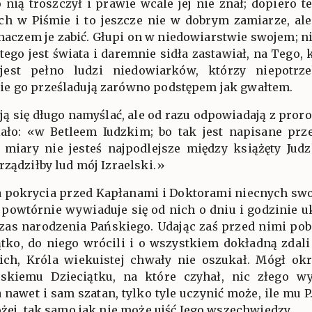
o nią troszczył i prawie wcale jej nie znał; dopiero 
ch w Piśmie i to jeszcze nie w dobrym zamiarze, ale
ichaczem je zabić. Głupi on w niedowiarstwie swojem; ni
tego jest świata i daremnie sidła zastawiał, na Tego,
jest pełno ludzi niedowiarków, którzy niepotrze
e go prześladują zarówno podstępem jak gwałtem.
ują się długo namyślać, ale od razu odpowiadają z pror
ało: «w Betleem Iudzkim; bo tak jest napisane prze
 miary nie jesteś najpodlejsze między książęty Jud
rządziłby lud mój Izraelski.»
la pokrycia przed Kapłanami i Doktorami niecnych s
i powtórnie wywiaduje się od nich o dniu i godzinie u
zas narodzenia Pańskiego. Udając zaś przed nimi pob
ątko, do niego wrócili i o wszystkiem dokładną zda
ch, Króla wiekuistej chwały nie oszukał. Mógł ok
skiemu Dzieciątku, na które czyhał, nic złego w
a nawet i sam szatan, tylko tyle uczynić może, ile mu 
ożej, tak samo,jak nie może ujść Jego wszechwiedzy.