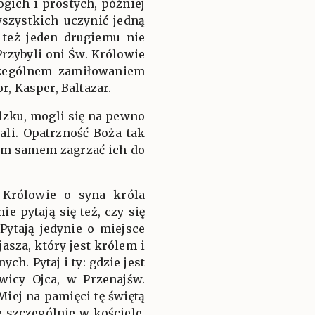
ogich i prostych, później
szystkich uczynić jedną
 też jeden drugiemu nie
Przybyli oni Św. Królowie
zczególnem zamiłowaniem
, Kasper, Baltazar.
udzku, mogli się na pewno
li. Opatrzność Boża tak
tem samem zagrzać ich do
j Królowie o syna króla
e pytają się też, czy się
Pytają jedynie o miejsce
asza, który jest królem i
h. Pytaj i ty: gdzie jest
wicy Ojca, w Przenajśw.
ej na pamięci tę świętą
 szczególnie w kościele,