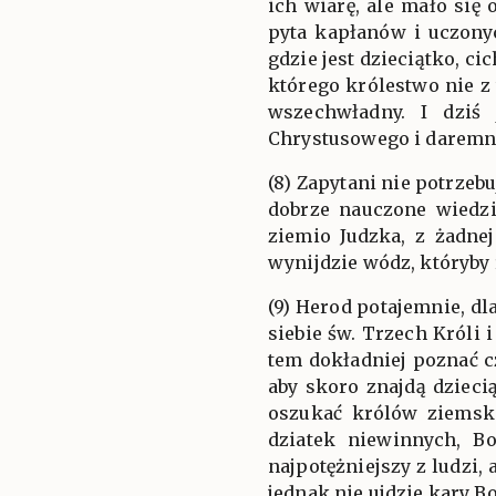
ich wiarę, ale mało się 
pyta kapłanów i uczony
gdzie jest dzieciątko, c
którego królestwo nie z 
wszechwładny. I dziś 
Chrystusowego i daremni
(8) Zapytani nie potrzeb
dobrze nauczone wiedzi
ziemio Judzka, z żadnej
wynijdzie wódz, któryby 
(9) Herod potajemnie, d
siebie św. Trzech Króli 
tem dokładniej poznać c
aby skoro znajdą dzieci
oszukać królów ziemski
dziatek niewinnych, Bo
najpotężniejszy z ludzi, 
jednak nie ujdzie kary B