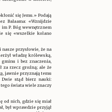
kłonić się Jemu.» Podają
ez Balaama: «Wznijdzie
ał im P. Bóg wewnętrznem
ie się «wszelkie kolano
 nasze przysłowie, że na
ierżył władzę królewską,
o gminu i bez znaczenia,
 za rzecz groźną; ale że
ą, jawnie przyznają temu
 Dwie stąd bierz nauki:
 tego świata wiele znaczy
 od nich, gdzie się miał
ł, był wprawdzie przyjął