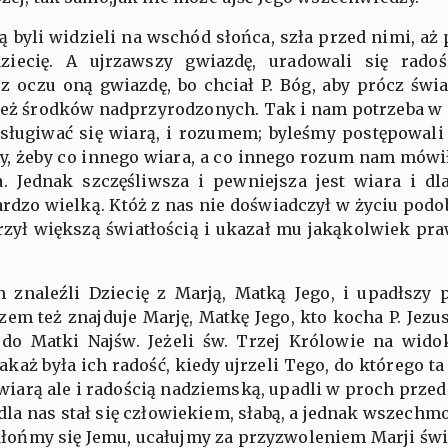
rą byli widzieli na wschód słońca, szła przed nimi, aż 
ziecię. A ujrzawszy gwiazdę, uradowali się rado
li z oczu oną gwiazdę, bo chciał P. Bóg, aby prócz św
i też środków nadprzyrodzonych. Tak i nam potrzeba w 
ugiwać się wiarą, i rozumem; byleśmy postępowali z
y, żeby co innego wiara, a co innego rozum nam mówił,
a. Jednak szczęśliwsza i pewniejsza jest wiara i d
ardzo wielką. Któż z nas nie doświadczył w życiu podobn
rzył większą światłością i ukazał mu jakąkolwiek pr
 znaleźli Dziecię z Marją, Matką Jego, i upadłszy 
azem też znajduje Marję, Matkę Jego, kto kocha P. Jezu
do Matki Najśw. Jeżeli św. Trzej Królowie na wido
jakaż była ich radość, kiedy ujrzeli Tego, do którego t
o wiarą ale i radością nadziemską, upadli w proch prz
 dla nas stał się człowiekiem, słabą, a jednak wszechmo
kłońmy się Jemu, ucałujmy za przyzwoleniem Marji świ