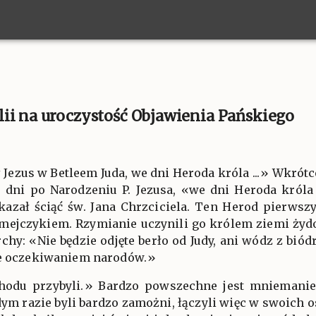
ii na uroczystość Objawienia Pańskiego
ił Jezus w Betleem Juda, we dni Heroda króla ...» Wkró
e dni po Narodzeniu P. Jezusa, «we dni Heroda króla 
kazał ściąć św. Jana Chrzciciela. Ten Herod pierwsz
umejczykiem. Rzymianie uczynili go królem ziemi żydow
hy: «Nie będzie odjęte berło od Judy, ani wódz z biódr
ie oczekiwaniem narodów.»
hodu przybyli.» Bardzo powszechne jest mniemanie, 
ym razie byli bardzo zamożni, łączyli więc w swoich o