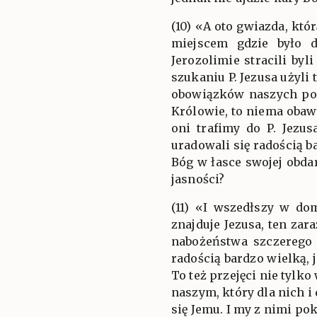
(10) «A oto gwiazda, któ
miejscem gdzie było d
Jerozolimie stracili by
szukaniu P. Jezusa użyl
obowiązków naszych posł
Królowie, to niema obaw
oni trafimy do P. Jezus
uradowali się radością b
Bóg w łasce swojej obda
jasności?
(11) «I wszedłszy w dom
znajduje Jezusa, ten zar
nabożeństwa szczerego 
radością bardzo wielką, 
To też przejęci nie tylk
naszym, który dla nich i
się Jemu. I my z nimi po