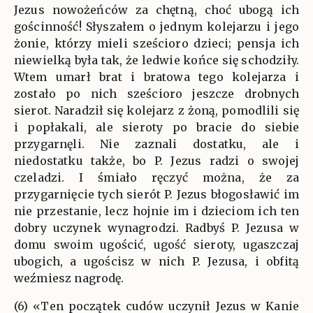
Jezus nowożeńców za chętną, choć ubogą ich
gościnność! Słyszałem o jednym kolejarzu i jego
żonie, którzy mieli sześcioro dzieci; pensja ich
niewielką była tak, że ledwie końce się schodziły.
Wtem umarł brat i bratowa tego kolejarza i
zostało po nich sześcioro jeszcze drobnych
sierot. Naradził się kolejarz z żoną, pomodlili się
i popłakali, ale sieroty po bracie do siebie
przygarnęli. Nie zaznali dostatku, ale i
niedostatku także, bo P. Jezus radzi o swojej
czeladzi. I śmiało ręczyć można, że za
przygarnięcie tych sierót P. Jezus błogosławić im
nie przestanie, lecz hojnie im i dzieciom ich ten
dobry uczynek wynagrodzi. Radbyś P. Jezusa w
domu swoim ugościć, ugość sieroty, ugaszczaj
ubogich, a ugościsz w nich P. Jezusa, i obfitą
weźmiesz nagrodę.
(6) «Ten początek cudów uczynił Jezus w Kanie