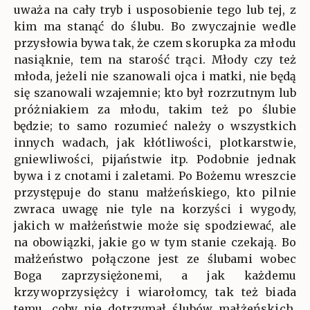
uważa na cały tryb i usposobienie tego lub tej, z
kim ma stanąć do ślubu. Bo zwyczajnie wedle
przysłowia bywa tak, że czem skorupka za młodu
nasiąknie, tem na starość trąci. Młody czy też
młoda, jeżeli nie szanowali ojca i matki, nie będą
się szanowali wzajemnie; kto był rozrzutnym lub
próżniakiem za młodu, takim też po ślubie
będzie; to samo rozumieć należy o wszystkich
innych wadach, jak kłótliwości, plotkarstwie,
gniewliwości, pijaństwie itp. Podobnie jednak
bywa i z cnotami i zaletami. Po Bożemu wreszcie
przystępuje do stanu małżeńskiego, kto pilnie
zwraca uwagę nie tyle na korzyści i wygody,
jakich w małżeństwie może się spodziewać, ale
na obowiązki, jakie go w tym stanie czekają. Bo
małżeństwo połączone jest ze ślubami wobec
Boga zaprzysiężonemi, a jak każdemu
krzywoprzysiężcy i wiarołomcy, tak też biada
temu, coby nie dotrzymał ślubów małżeńskich.