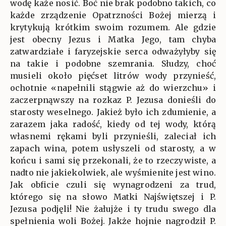
wodę każe nosić. Boć nie brak podobno takich, co
każde zrządzenie Opatrzności Bożej mierzą i
krytykują krótkim swoim rozumem. Ale gdzie
jest obecny Jezus i Matka Jego, tam chyba
zatwardziałe i faryzejskie serca odważyłyby się
na takie i podobne szemrania. Słudzy, choć
musieli około pięćset litrów wody przynieść,
ochotnie «napełnili stągwie aż do wierzchu» i
zaczerpnąwszy na rozkaz P. Jezusa donieśli do
starosty weselnego. Jakież było ich zdumienie, a
zarazem jaka radość, kiedy od tej wody, którą
własnemi rękami byli przynieśli, zaleciał ich
zapach wina, potem usłyszeli od starosty, a w
końcu i sami się przekonali, że to rzeczywiste, a
nadto nie jakiekolwiek, ale wyśmienite jest wino.
Jak obficie czuli się wynagrodzeni za trud,
którego się na słowo Matki Najświętszej i P.
Jezusa podjęli! Nie żałujże i ty trudu swego dla
spełnienia woli Bożej. Jakże hojnie nagrodził P.