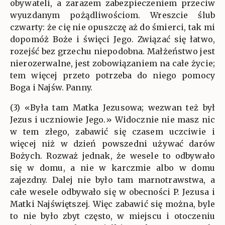
obywateli, a zarazem zabezpieczeniem przeciw
wyuzdanym pożądliwościom. Wreszcie ślub
czwarty: że cię nie opuszczę aż do śmierci, tak mi
dopomóż Boże i święci Jego. Związać się łatwo,
rozejść bez grzechu niepodobna. Małżeństwo jest
nierozerwalne, jest zobowiązaniem na całe życie;
tem więcej przeto potrzeba do niego pomocy
Boga i Najśw. Panny.
(3) «Była tam Matka Jezusowa; wezwan też był
Jezus i uczniowie Jego.» Widocznie nie masz nic
w tem złego, zabawić się czasem uczciwie i
więcej niż w dzień powszedni używać darów
Bożych. Rozważ jednak, że wesele to odbywało
się w domu, a nie w karczmie albo w domu
zajezdny. Dalej nie było tam marnotrawstwa, a
całe wesele odbywało się w obecności P. Jezusa i
Matki Najświętszej. Więc zabawić się można, byle
to nie było zbyt często, w miejscu i otoczeniu