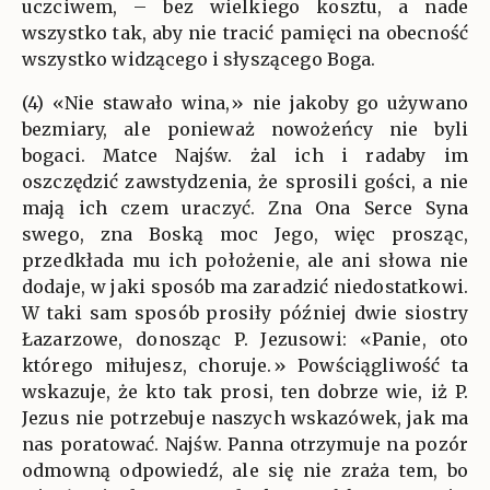
uczciwem, – bez wielkiego kosztu, a nade
wszystko tak, aby nie tracić pamięci na obecność
wszystko widzącego i słyszącego Boga.
(4) «Nie stawało wina,» nie jakoby go używano
bezmiary, ale ponieważ nowożeńcy nie byli
bogaci. Matce Najśw. żal ich i radaby im
oszczędzić zawstydzenia, że sprosili gości, a nie
mają ich czem uraczyć. Zna Ona Serce Syna
swego, zna Boską moc Jego, więc prosząc,
przedkłada mu ich położenie, ale ani słowa nie
dodaje, w jaki sposób ma zaradzić niedostatkowi.
W taki sam sposób prosiły później dwie siostry
Łazarzowe, donosząc P. Jezusowi: «Panie, oto
którego miłujesz, choruje.» Powściągliwość ta
wskazuje, że kto tak prosi, ten dobrze wie, iż P.
Jezus nie potrzebuje naszych wskazówek, jak ma
nas poratować. Najśw. Panna otrzymuje na pozór
odmowną odpowiedź, ale się nie zraża tem, bo