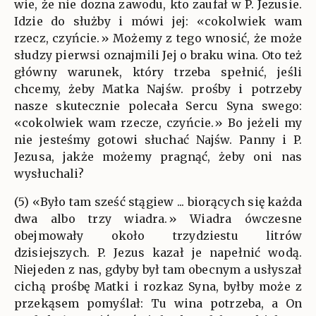
wie, że nie dozna zawodu, kto zaufał w P. Jezusie.
Idzie do służby i mówi jej: «cokolwiek wam
rzecz, czyńcie.» Możemy z tego wnosić, że może
słudzy pierwsi oznajmili Jej o braku wina. Oto też
główny warunek, który trzeba spełnić, jeśli
chcemy, żeby Matka Najśw. prośby i potrzeby
nasze skutecznie polecała Sercu Syna swego:
«cokolwiek wam rzecze, czyńcie.» Bo jeżeli my
nie jesteśmy gotowi słuchać Najśw. Panny i P.
Jezusa, jakże możemy pragnąć, żeby oni nas
wysłuchali?
(5) «Było tam sześć stągiew ... biorących się każda
dwa albo trzy wiadra.» Wiadra ówczesne
obejmowały około trzydziestu litrów
dzisiejszych. P. Jezus kazał je napełnić wodą.
Niejeden z nas, gdyby był tam obecnym a usłyszał
cichą prośbę Matki i rozkaz Syna, byłby może z
przekąsem pomyślał: Tu wina potrzeba, a On