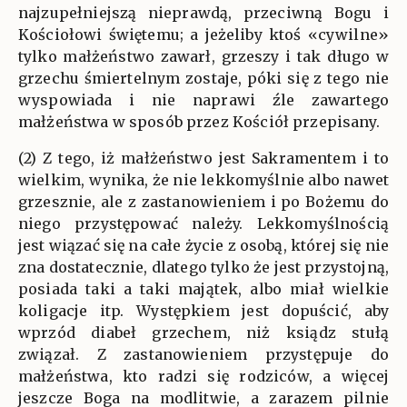
najzupełniejszą nieprawdą, przeciwną Bogu i
Kościołowi świętemu; a jeżeliby ktoś «cywilne»
tylko małżeństwo zawarł, grzeszy i tak długo w
grzechu śmiertelnym zostaje, póki się z tego nie
wyspowiada i nie naprawi źle zawartego
małżeństwa w sposób przez Kościół przepisany.
(2) Z tego, iż małżeństwo jest Sakramentem i to
wielkim, wynika, że nie lekkomyślnie albo nawet
grzesznie, ale z zastanowieniem i po Bożemu do
niego przystępować należy. Lekkomyślnością
jest wiązać się na całe życie z osobą, której się nie
zna dostatecznie, dlatego tylko że jest przystojną,
posiada taki a taki majątek, albo miał wielkie
koligacje itp. Występkiem jest dopuścić, aby
wprzód diabeł grzechem, niż ksiądz stułą
związał. Z zastanowieniem przystępuje do
małżeństwa, kto radzi się rodziców, a więcej
jeszcze Boga na modlitwie, a zarazem pilnie