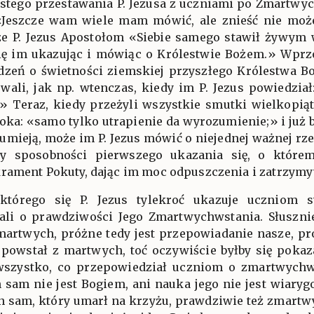
tego przestawania P. Jezusa z uczniami po Zmartwyc
«Jeszcze wam wiele mam mówić, ale znieść nie moż
 że P. Jezus Apostołom «Siebie samego stawił żywym
się im ukazując i mówiąc o Królestwie Bożem.» Wprz
zeń o świetności ziemskiej przyszłego Królestwa Bo
wali, jak np. wtenczas, kiedy im P. Jezus powiedział
» Teraz, kiedy przeżyli wszystkie smutki wielkopią
oka: «samo tylko utrapienie da wyrozumienie;» i już 
zumieją, może im P. Jezus mówić o niejednej ważnej r
zy sposobności pierwszego ukazania się, o które
krament Pokuty, dając im moc odpuszczenia i zatrzym
którego się P. Jezus tylekroć ukazuje uczniom s
ali o prawdziwości Jego Zmartwychwstania. Słusznie
martwych, próżne tedy jest przepowiadanie nasze, pró
 powstał z martwych, toć oczywiście byłby się pokaz
wszystko, co przepowiedział uczniom o zmartwych
 sam nie jest Bogiem, ani nauka jego nie jest wiarygo
n sam, który umarł na krzyżu, prawdziwie też zmartw