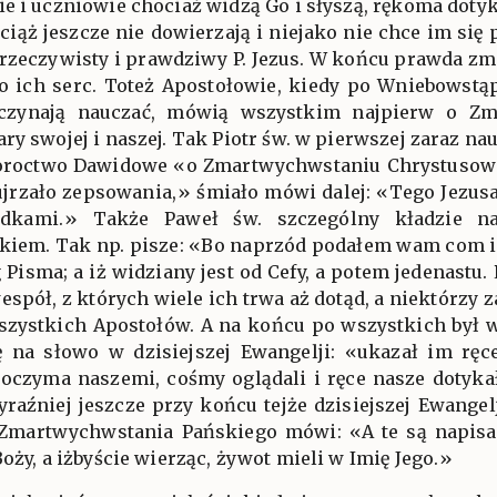
e i uczniowie chociaż widzą Go i słyszą, rękoma dotyka
ciąż jeszcze nie dowierzają i niejako nie chce im się 
e rzeczywisty i prawdziwy P. Jezus. W końcu prawda zm
o ich serc. Toteż Apostołowie, kiedy po Wniebowstą
czynają nauczać, mówią wszystkim najpierw o Zm
ry swojej i naszej. Tak Piotr św. w pierwszej zaraz na
proroctwo Dawidowe «o Zmartwychwstaniu Chrystusowem
o ujrzało zepsowania,» śmiało mówi dalej: «Tego Jezus
adkami.» Także Paweł św. szczególny kładzie n
iem. Tak np. pisze: «Bo naprzód podałem wam com i w
Pisma; a iż widziany jest od Cefy, a potem jedenastu.
wespół, z których wiele ich trwa aż dotąd, a niektórzy 
szystkich Apostołów. A na końcu po wszystkich był w
ię na słowo w dzisiejszej Ewangelji: «ukazał im ręc
 oczyma naszemi, cośmy oglądali i ręce nasze dotykały
źniej jeszcze przy końcu tejże dzisiejszej Ewangelj
 Zmartwychwstania Pańskiego mówi: «A te są napisane
Boży, a iżbyście wierząc, żywot mieli w Imię Jego.»