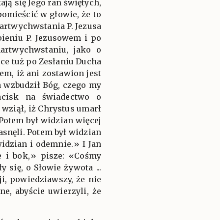
ją się Jego ran świętych,
pomieścić w głowie, że to
artwychwstania P. Jezusa
pieniu P. Jezusowem i po
artwychwstaniu, jako o
uce tuż po Zesłaniu Ducha
, iż ani zostawion jest
a wzbudził Bóg, czego my
acisk na świadectwo o
ziął, iż Chrystus umarł
 Potem był widzian więcej
zasnęli. Potem był widzian
idzian i odemnie.» I Jan
e i bok,» pisze: «Cośmy
 się, o Słowie żywota ...
i, powiedziawszy, że nie
, abyście uwierzyli, że