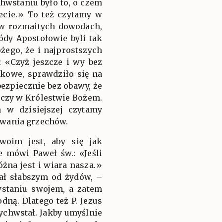
hwstaniu było to, o czem
ecie.» To też czytamy w
 w rozmaitych dowodach,
ódy Apostołowie byli tak
żego, że i najprostszych
: «Czyż jeszcze i wy bez
tkowe, sprawdziło się na
bezpiecznie bez obawy, że
zeczy w Królestwie Bożem.
m w dzisiejszej czytamy
ywania grzechów.
woim jest, aby się jak
 mówi Paweł św.: «Jeśli
żna jest i wiara nasza.»
ał słabszym od żydów, –
wstaniu swojem, a zatem
dną. Dlatego też P. Jezus
ychwstał. Jakby umyślnie