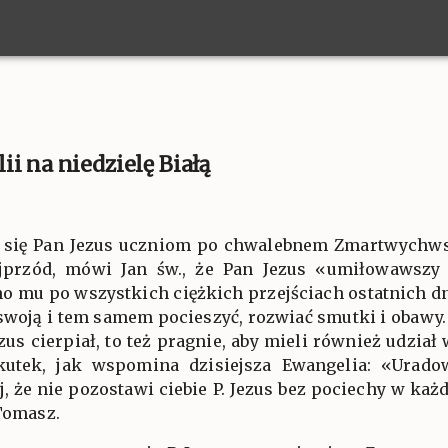
i na niedzielę Białą
je się Pan Jezus uczniom po chwalebnem Zmartwychws
przód, mówi Jan św., że Pan Jezus «umiłowawszy s
o mu po wszystkich ciężkich przejściach ostatnich dn
swoją i tem samem pocieszyć, rozwiać smutki i obawy. 
us cierpiał, to też pragnie, aby mieli również udział 
kutek, jak wspomina dzisiejsza Ewangelia: «Uradow
aj, że nie pozostawi ciebie P. Jezus bez pociechy w k
 Tomasz.