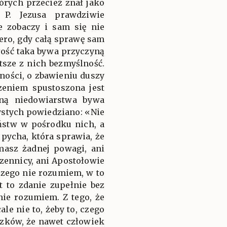
órych przecież znał jako
 P. Jezusa prawdziwie
e zobaczy i sam się nie
iero, gdy całą sprawę sam
ałość taka bywa przyczyną
tsze z nich bezmyślność.
zności, o zbawieniu duszy
zeniem spustoszona jest
ną niedowiarstwa bywa
zystych powiedziano: «Nie
ństw w pośrodku nich, a
pycha, która sprawia, że
masz żadnej powagi, ani
ęczennicy, ani Apostołowie
Czego nie rozumiem, w to
 to zdanie zupełnie bez
nie rozumiem. Z tego, że
le nie to, żeby to, czego
zków, że nawet człowiek