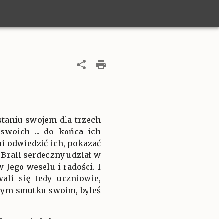
taniu swojem dla trzech
woich ... do końca ich
i odwiedzić ich, pokazać
Brali serdeczny udział w
w Jego weselu i radości. I
ali się tedy uczniowie,
ażdym smutku swoim, byleś