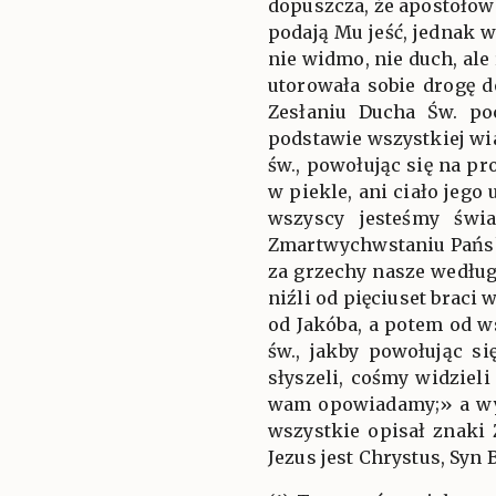
dopuszcza, że apostołowi
podają Mu jeść, jednak w
nie widmo, nie duch, al
utorowała sobie drogę d
Zesłaniu Ducha Św. po
podstawie wszystkiej wia
św., powołując się na 
w piekle, ani ciało jeg
wszyscy jesteśmy świ
Zmartwychwstaniu Pańsk
za grzechy nasze według 
niźli od pięciuset braci 
od Jakóba, a potem od w
św., jakby powołując s
słyszeli, cośmy widzieli
wam opowiadamy;» a wyra
wszystkie opisał znaki
Jezus jest Chrystus, Syn 