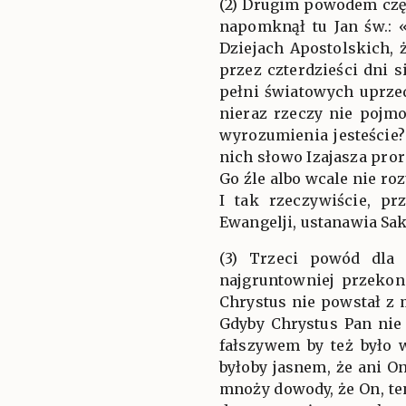
(2) Drugim powodem częs
napomknął tu Jan św.: 
Dziejach Apostolskich,
przez czterdzieści dni 
pełni światowych uprzed
nieraz rzeczy nie pojmo
wyrozumienia jesteście?
nich słowo Izajasza pror
Go źle albo wcale nie ro
I tak rzeczywiście, pr
Ewangelji, ustanawia Sa
(3) Trzeci powód dla 
najgruntowniej przekon
Chrystus nie powstał z 
Gdyby Chrystus Pan nie
fałszywem by też było 
byłoby jasnem, że ani On
mnoży dowody, że On, te