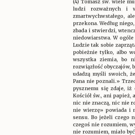
(4) Tomasz św. wiele mu
ludzi rozważnych i w
zmartwychwstałego, ale
przekona. Według niego, 
zbada i stwierdzi, wtenc
niedowiarstwa. W ogóle 
Ludzie tak sobie zaprząt
pobieżnie tylko, albo 
wszystka ziemia, bo 
rozwiązłość obyczajów, b
udadzą myśli swoich, ż
Pana nie poznali.» Trze
pysznemu się zdaje, iż
Kościół św., ani papież, 
nic nie znaczą, nic nie
nie wierzę» powiada i 
sensu. Bo jeżeli czego 
czegoś nie rozumiem, wyn
nie rozumiem, miało by