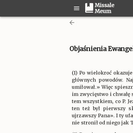
Missale
Meum
Objaśnienia Ewangeli
(1) Po wielokroć okazu
głównych powodów. Naj
umiłował.» Więc spieszn
im zwycięstwo i chwałę 
tem wszystkiem, co P. Jez
ten też był pierwszy s
ujrzawszy Pana». I ty uf
nie stronił od niego jak