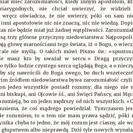
siał mieć zarozumiałości, kiedy innym apostołom, kt
iarygodnych, nie chciał uwierzyć, że widzieli
 wręcz oświadcza, że nie uwierzy, póki on sam ni
inni apostołowie nic nie znaczą, nic nie wiedzą. Dop
zas nie będzie miał już żadnej wątpliwości. Zarozumi
są trzy główne przyczyny niedowiarstwa: Najpospoli
ają głowę marnościami tego świata, iż o Bogu, o wiec
wcale nie myślą. O takich mówi Pismo św.: «spustos
nie masz kto by uważał w sercu.» Drugą przyczy
o tylko ludzie czystego serca oglądają Boga, a o niec
eby się nawrócili do Boga swego, bo duch wszetecze
cim źródłem niedowiarstwa bywa zarozumiałość czyli 
 on jeden wszystkie posiadł rozumy; dla niego nie 
ani biskupi, ani Ojcowie śś., ani Święci Pańscy, ani M
 rozumieją, bo on jeden mędrszy od nich wszystkich. «
mniema, że coś mądrego powiedział. Tymczasem jest
nie rozumiem, to o tem nie mam prawa sądzić, póki 
ika chyba to jedno, że mój rozum jest ciasny, ale wca
ć głupstwem albo nieprawdą. Dziś tyle nowych wynala