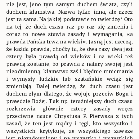
nie jest, jeno tym samym duchem świata, czyli
duchem kłamstwa. Nazwa tylko inna, ale rzecz
jest ta sama. Na jakiej podstawie to twierdzę? Oto
na tej, że duch czasu raz po raz się zmienia i
coraz to nowe stawia zasady i wymagania, «a
prawda Pańska trwa na wieki». Jasną jest rzeczą,
że każda prawda, choćby ta, że dwa razy dwa jest
cztery, była prawdą od wieków i na wieki też
prawdą zostanie, bo prawda z natury swojej jest
nieodmienną; kłamstwo zaś i błędnie mniemania
i wymysły ludzkie lub szatańskie wciąż się
zmieniają. Dalej twierdzę, że duch czasu jest
duchem złym dlatego, że wojuje przeciw Bogu i
prawdzie Bożej. Tak np. teraźniejszy duch czasu
rozkrzewia głównie cztery zasady wręcz
przeciwne nauce Chrystusa P. Pierwsza z tych
zasad, że ten jest mądry i tęgi, kto wszystko i
wszystkich krytykuje, ze wszystkiego zawsze
jest niezadowolony i na wszystko i wszystkich