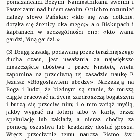
pomazańcami Bożymi, Namiestnikami swoimi i
Pasterzami nad ludem swoim. O nich to rozumieć
należy słowo Pańskie: «kto się was dotknie,
dotyka się źrenicy oka mego;» a o Biskupach i
kapłanach w szczególności ono: «kto wami
gardzi, Mną gardzi.»
(3) Drugą zasadą, podawaną przez teraźniejszego
ducha czasu, jest uważania za największe
nieszczęście ubóstwa i pracy. Niestety, wielu
zapomina na przeciwną tej zasadzie naukę P.
Jezusa: «Błogosławieni ubodzy». Narzekają na
Boga i ludzi, że biednym są stanie, że muszą
ciągle pracować na życie, zazdroszczą bogatszym
i burzą się przeciw nim; i o tem wciąż myślą,
jakby wygrać na loterji albo w karty, przez
spekulację lub zakłady, a nieraz choćby za
pomocą oszustwa lub kradzieży dostać grosza.
Wręcz przeciwnie temu naucza Pismo św.: