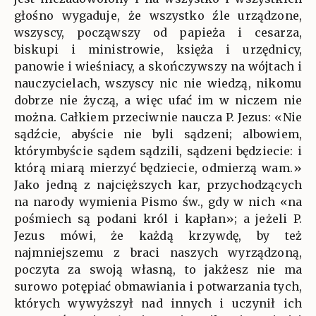
głośno wygaduje, że wszystko źle urządzone,
wszyscy, począwszy od papieża i cesarza,
biskupi i ministrowie, księża i urzędnicy,
panowie i wieśniacy, a skończywszy na wójtach i
nauczycielach, wszyscy nic nie wiedzą, nikomu
dobrze nie życzą, a więc ufać im w niczem nie
można. Całkiem przeciwnie naucza P. Jezus: «Nie
sądźcie, abyście nie byli sądzeni; albowiem,
którymbyście sądem sądzili, sądzeni będziecie: i
którą miarą mierzyć będziecie, odmierzą wam.»
Jako jedną z najcięższych kar, przychodzących
na narody wymienia Pismo św., gdy w nich «na
pośmiech są podani król i kapłan»; a jeżeli P.
Jezus mówi, że każdą krzywdę, by też
najmniejszemu z braci naszych wyrządzoną,
poczyta za swoją własną, to jakżesz nie ma
surowo potępiać obmawiania i potwarzania tych,
których wywyższył nad innych i uczynił ich