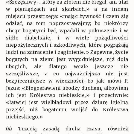
«Szczęśliwy ... który za złotem nie biegał, ani ufał
w pieniądzach ani skarbach,» a na innem
miejscu przestrzega: «mając żywność i czem się
odziać, na tem poprzestawajmy; bo niektórzy
chcąc bogatymi być, wpadali w pokuszenie i w
sidło diabelskie, i w wiele pożądliwości
niepożytecznych i szkodliwych, które pogrążają
ludzi na zatracenie i zaginienie.» Zapewne, życie
bogatych na ziemi jest wygodniejsze, niż dola
ubogich, ale dlatego wcale jeszcze nie
szczęśliwsze, a co najważniejsza nie jest
bezpieczniejsze w wieczności, bo jak mówi P.
Jezus: «Błogosławieni ubodzy duchem, albowiem
ich jest Królestwo niebieskie,» i przeciwnie:
«łatwiej jest wielbłądowi przez dziurę igielną
przejść, niż bogatemu wnijść do Królestwa
niebieskiego.»
(4) Trzecią zasadą ducha czasu, również