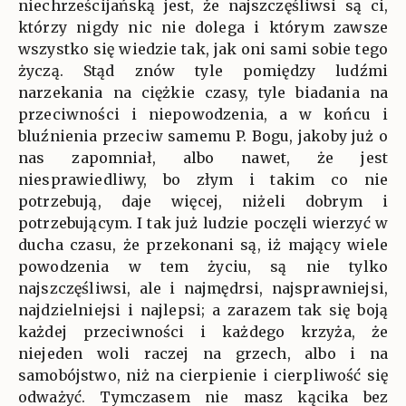
niechrześcijańską jest, że najszczęśliwsi są ci,
którzy nigdy nic nie dolega i którym zawsze
wszystko się wiedzie tak, jak oni sami sobie tego
życzą. Stąd znów tyle pomiędzy ludźmi
narzekania na ciężkie czasy, tyle biadania na
przeciwności i niepowodzenia, a w końcu i
bluźnienia przeciw samemu P. Bogu, jakoby już o
nas zapomniał, albo nawet, że jest
niesprawiedliwy, bo złym i takim co nie
potrzebują, daje więcej, niżeli dobrym i
potrzebującym. I tak już ludzie poczęli wierzyć w
ducha czasu, że przekonani są, iż mający wiele
powodzenia w tem życiu, są nie tylko
najszczęśliwsi, ale i najmędrsi, najsprawniejsi,
najdzielniejsi i najlepsi; a zarazem tak się boją
każdej przeciwności i każdego krzyża, że
niejeden woli raczej na grzech, albo i na
samobójstwo, niż na cierpienie i cierpliwość się
odważyć. Tymczasem nie masz kącika bez