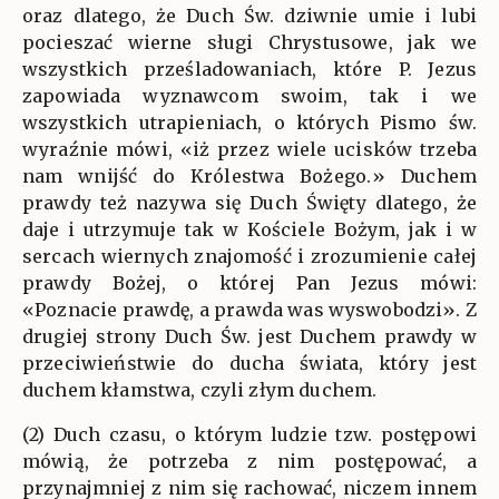
oraz dlatego, że Duch Św. dziwnie umie i lubi
pocieszać wierne sługi Chrystusowe, jak we
wszystkich prześladowaniach, które P. Jezus
zapowiada wyznawcom swoim, tak i we
wszystkich utrapieniach, o których Pismo św.
wyraźnie mówi, «iż przez wiele ucisków trzeba
nam wnijść do Królestwa Bożego.» Duchem
prawdy też nazywa się Duch Święty dlatego, że
daje i utrzymuje tak w Kościele Bożym, jak i w
sercach wiernych znajomość i zrozumienie całej
prawdy Bożej, o której Pan Jezus mówi:
«Poznacie prawdę, a prawda was wyswobodzi». Z
drugiej strony Duch Św. jest Duchem prawdy w
przeciwieństwie do ducha świata, który jest
duchem kłamstwa, czyli złym duchem.
(2) Duch czasu, o którym ludzie tzw. postępowi
mówią, że potrzeba z nim postępować, a
przynajmniej z nim się rachować, niczem innem