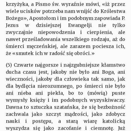
krzyżyka, a Pismo św. wyraźnie mówi, «iż przez
wiele ucisków potrzeba nam wnijść do Królestwa
Bożego», Apostołom i im podobnym zapowiada P.
Jezus w dzisiejszej Ewangelji nie tylko
zwyczajnie niepowodzenia i cierpienia, ale
nawet prześladowania wszelkiego rodzaju, aż do
śmierci męczeńskiej, ale zarazem pociesza ich,
że «smutek ich w radość się obróci.»
(5) Czwarte najgorsze i najzgubniejsze kłamstwo
ducha czasu jest, jakoby nie było ani Boga, ani
wieczności, jakoby dla człowieka tak samo, jak
dla bydlęcia nierozumnego, po śmierci nie było
ani nieba ani piekła, bo to (mówią) puste
wymysły księży i im podobnych wyzyskiwaczy.
Dawna to sztuczka szatańska, że się bezbożność
zachwala jako szczyt mądrości, jako zdobycz
nauki i postępu, a starą wiarę katolicką
wyszydza się jako zacofanie i ciemnotę. Już