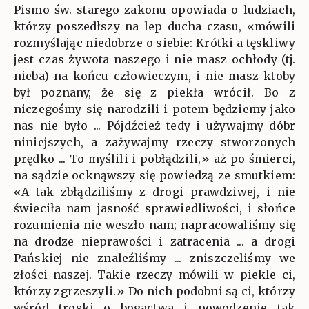
Pismo św. starego zakonu opowiada o ludziach,
którzy poszedłszy na lep ducha czasu, «mówili
rozmyślając niedobrze o siebie: Krótki a tęskliwy
jest czas żywota naszego i nie masz ochłody (tj.
nieba) na końcu człowieczym, i nie masz ktoby
był poznany, że się z piekła wrócił. Bo z
niczegośmy się narodzili i potem będziemy jako
nas nie było ... Pójdźcież tedy i używajmy dóbr
niniejszych, a zażywajmy rzeczy stworzonych
prędko ... To myślili i pobłądzili,» aż po śmierci,
na sądzie ocknąwszy się powiedzą ze smutkiem:
«A tak zbłądziliśmy z drogi prawdziwej, i nie
świeciła nam jasność sprawiedliwości, i słońce
rozumienia nie weszło nam; napracowaliśmy się
na drodze nieprawości i zatracenia ... a drogi
Pańskiej nie znaleźliśmy ... zniszczeliśmy we
złości naszej. Takie rzeczy mówili w piekle ci,
którzy zgrzeszyli.» Do nich podobni są ci, którzy
wśród troski o bogactwa i powodzenie tak