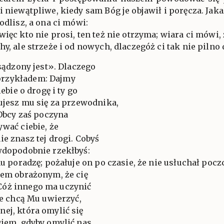
i niewątpliwe, kiedy sam Bóg je objawił i poręcza. Jaka
odlisz, a ona ci mówi:
więc kto nie prosi, ten też nie otrzyma; wiara ci mówi,
hy, ale strzeże i od nowych, dlaczegóż ci tak nie pilno
osądzony jest». Dlaczego
przykładem: Dajmy
iebie o drogę i ty go
rujesz mu się za przewodnika,
 Obcy zaś poczyna
ywać ciebie, że
ie znasz tej drogi. Cobyś
wdopodobnie rzekłbyś:
mu poradzę; pożałuje on po czasie, że nie usłuchał pocz
tem obrażonym, że cię
Cóż innego ma uczynić
ie chcą Mu uwierzyć,
ej, która omylić się
giem, gdyby omylić nas