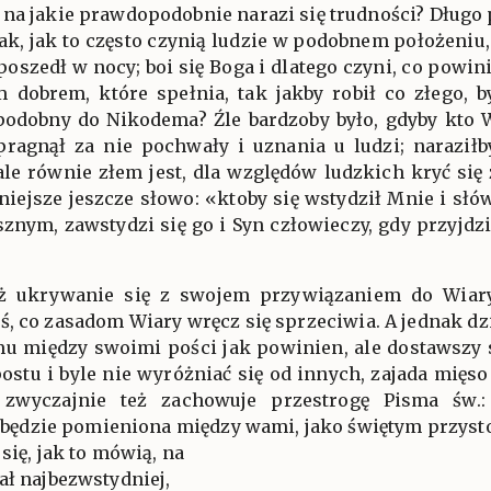
 na jakie prawdopodobnie narazi się trudności? Długo 
ak, jak to często czynią ludzie w podobnem położeniu
 poszedł w nocy; boi się Boga i dlatego czyni, co powini
m dobrem, które spełnia, tak jakby robił co złego, b
 podobny do Nikodema? Źle bardzoby było, gdyby kto 
pragnął za nie pochwały i uznania u ludzi; naraził
ale równie złem jest, dla względów ludzkich kryć się
źniejsze jeszcze słowo: «ktoby się wstydził Mnie i s
znym, zawstydzi się go i Syn człowieczy, gdy przyjdz
iż ukrywanie się z swojem przywiązaniem do Wiary 
, co zasadom Wiary wręcz się sprzeciwia. A jednak dziej
mu między swoimi pości jak powinien, ale dostawszy s
ostu i byle nie wyróżniać się od innych, zajada mięso 
zwyczajnie też zachowuje przestrogę Pisma św.
ni będzie pomieniona między wami, jako świętym przyst
 się, jak to mówią, na
ał najbezwstydniej,