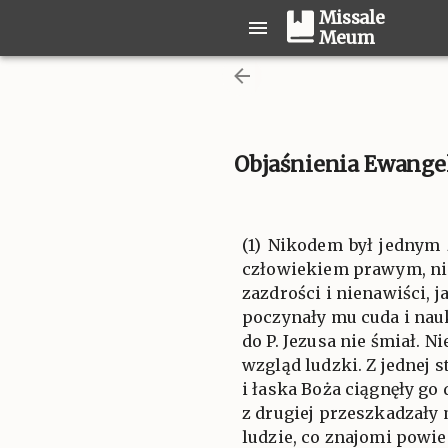
Missale
Meum
Objaśnienia Ewangel
(1) Nikodem był jednym 
człowiekiem prawym, ni
zazdrości i nienawiści, 
poczynały mu cuda i nauk
do P. Jezusa nie śmiał. N
wzgląd ludzki. Z jednej 
i łaska Boża ciągnęły go 
z drugiej przeszkadzały 
ludzie, co znajomi powi