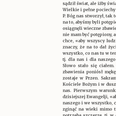
sądził świat, ale iżby św
Wielkie i pełne pociechy
P. Bóg nas stworzył, tak 
na to, abyśmy byli potępi
osiągnęli wieczne zbawie
nie mam być potępiony, a
chce, «aby wszyscy ludzi
znaczy, że na to dał życ
wszystko, co nas tu w te
tj. dla nas i dla nasze
Słowo stało się ciałem.
zbawienia poniósł mękę
zostaje w Przen. Sakram
Kościele Bożym i w dusz
nas. Pierwszym warunki
dzisiejszej Ewangelji, «
naszego i we wszystko, c
zginąć na wieki mimo t
potrzeba szczerze, tj.