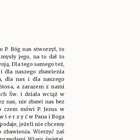
o P. Bóg nas stworzył, to
zmysły jego, na to dał to
oją. Dla tego samego też,
 i dla naszego zbawienia
a, dla nas i dla naszego
biosa, a zarazem z nami
uch Św. i działa wciąż w
z nas, nie zbawi nas bez
 o czem mówi P. Jezus w
i e r z y ć w Pana i Boga
podaje, jeżeli nie chcemy
 zbawienia. Wierzyć zaś
prawdami Wiary świętej,