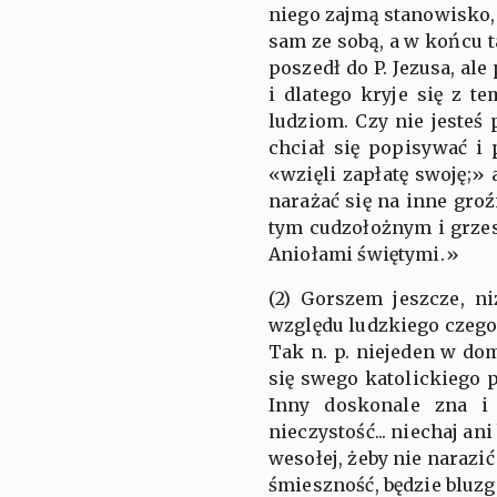
niego zajmą stanowisko,
sam ze sobą, a w końcu t
poszedł do P. Jezusa, ale
i dlatego kryje się z te
ludziom. Czy nie jesteś
chciał się popisywać i 
«wzięli zapłatę swoję;» 
narażać się na inne gro
tym cudzołożnym i grzes
Aniołami świętymi.»
(2) Gorszem jeszcze, n
względu ludzkiego czegoś
Tak n. p. niejeden w do
się swego katolickiego p
Inny doskonale zna i 
nieczystość... niechaj a
wesołej, żeby nie narazić
śmieszność, będzie bluzg