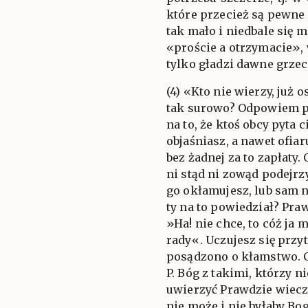
które przecież są pewne 
tak mało i niedbale się m
«proście a otrzymacie», 
tylko gładzi dawne grzec
(4) «Kto nie wierzy, już 
tak surowo? Odpowiem 
na to, że ktoś obcy pyta c
objaśniasz, a nawet ofia
bez żadnej za to zapłaty.
ni stąd ni zowąd podejrz
go okłamujesz, lub sam n
ty na to powiedział? Pra
»Ha! nie chce, to cóż ja 
rady«. Uczujesz się przy
posądzono o kłamstwo. 
P. Bóg z takimi, którzy n
uwierzyć Prawdzie wieczn
nie może i nie byłaby Bo