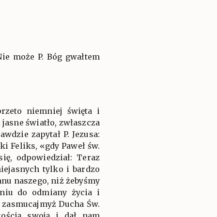
Nie może P. Bóg gwałtem
rzeto niemniej święta i
 jasne światło, zwłaszcza
wdzie zapytał P. Jezusa:
ki Feliks, «gdy Paweł św.
się, odpowiedział: Teraz
iejasnych tylko i bardzo
anu naszego, niż żebyśmy
niu do odmiany życia i
ie zasmucajmyż Ducha Św.
łością swoją i dał nam