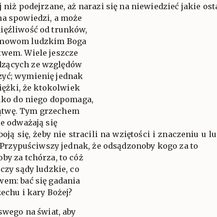
 niż podejrzane, aż narazi się na niewiedzieć jakie ost
na spowiedzi, a może
ięźliwość od trunków,
namowom ludzkim Boga
twem. Wiele jeszcze
dzących ze względów
zyć; wymienię jednak
ciężki, że ktokolwiek
ylko do niego dopomaga,
ątwę. Tym grzechem
ie odważają się
boją się, żeby nie stracili na wziętości i znaczeniu u 
i. Przypuściwszy jednak, że odsądzonoby kogo za to
by za tchórza, to cóż
czy sądy ludzkie, co
wem: bać się gadania
zechu i kary Bożej?
 swego na świat, aby