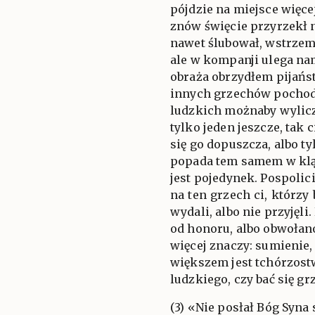
pójdzie na miejsce więcej
znów święcie przyrzekł 
nawet ślubował, wstrzem
ale w kompanji ulega 
obraża obrzydłem pijańs
innych grzechów pocho
ludzkich możnaby wylic
tylko jeden jeszcze, tak 
się go dopuszcza, albo t
popada tem samem w kl
jest pojedynek. Pospolic
na ten grzech ci, którzy 
wydali, albo nie przyjęl
od honoru, albo obwołano
więcej znaczy: sumienie, 
większem jest tchórzost
ludzkiego, czy bać się gr
(3) «Nie posłał Bóg Syna