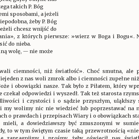
ega takich P. Bóg
emi sposobami, a jeżeli
iepodobna, żeby P. Bóg
eżeli chcesz wnijść do
ania», z których pierwsze: »wierz w Boga i Bogu«. 
ić do nieba.
lną wolę, — nie może
owali ciemności, niż światłość». Choć smutna, ale p
iejeden z nas woli zmrok albo i ciemności zupełne niż
oże i obowiązki nasze. Tak było z Piłatem, który wpra
e czekał odpowiedzi i wyszedł. Tak też starosta rzyms
liwości i czystości i o sądzie przyszłym, uląkłszy 
 i my wolimy nic nie wiedzieć lub poprzestawać na n
ach o prawdach i przepisach Wiary i o obowiązkach st
 mieli, a dowiedziawszy być zmuszonymi w sumie
edy, to w tym świętym czasie taką przewrotnością «n
ie zapragnijmy i prośmy, żeby oświecił nas świat