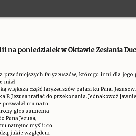
ii na poniedzialek w Oktawie Zesłania Duc
z przedniejszych faryzeuszów, którego inni dla jego
e miał
jaką większa część faryzeuszów pałała ku Panu Jezusowi,
a P. Jezusa trafiać do przekonania. Jednakowoż jawnie
ie pozwalał mu na to
strony głos sumienia
do Pana Jezusa,
mu natrętne myśli: co
edzą, jakie względem