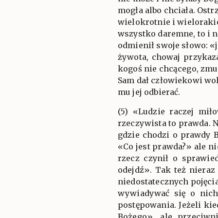
mogła albo chciała. Ostrz
wielokrotnie i wieloraki
wszystko daremne, to i n
odmienił swoje słowo: «j
żywota, chowaj przykaz
kogoś nie chcącego, zmus
Sam dał człowiekowi wo
mu jej odbierać.
(5) «Ludzie raczej mił
rzeczywista to prawda. N
gdzie chodzi o prawdy B
«Co jest prawda?» ale ni
rzecz czynił o sprawied
odejdź». Tak też nieraz
niedostatecznych pojęci
wywiadywać się o nich
postępowania. Jeżeli ki
Bożego», ale przeciwn