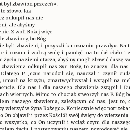
iat był zbawion przezeń».
 to słowo. Jak
też odkupił nas nie
eni, ale abyśmy
nie. Z woli Bożej więc
le zbawiony, bo Bóg
e byli zbawieni, i przyszli ku uznaniu prawdy». Na t
ie i rozum i wolną wolę i pamięć, na to dał ciało i 
m życiu na ziemi otacza, abyśmy mogli zbawić duszę sw
go zbawienia odkupił nas Syn Boży, to znaczy: dla nas
 Dlatego P. Jezus narodził się, nauczał i czynił cud
, umarł na krzyżu, zmartwychwstał i wstąpił na nie
encie. Dla nas i dla naszego zbawienia zstąpił i D
ach wiernych. Mimo to chociaż stworzył nas P. Bóg be
em naszego zbawienia, zależącym od nas, jest to,
aby wierzyć w Syna Bożego». Koniecznie więc potrzeba w 
o On objawił i przez Kościół swój święty do wierzenia 
o wszystko, co On uczynił i wciąż czyni dla naszego
 w całem życiu i postępowaniu naszem powodować się 