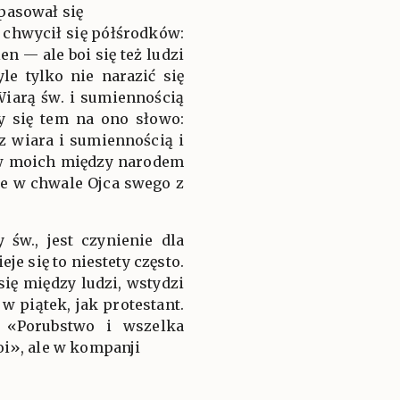
pasował się
, chwycił się półśrodków:
en — ale boi się też ludzi
yle tylko nie narazić się
Wiarą św. i sumiennością
by się tem na ono słowo:
 z wiara i sumiennością i
łów moich między narodem
ie w chwale Ojca swego z
św., jest czynienie dla
e się to niestety często.
ię między ludzi, wstydzi
w piątek, jak protestant.
: «Porubstwo i wszelka
oi», ale w kompanji