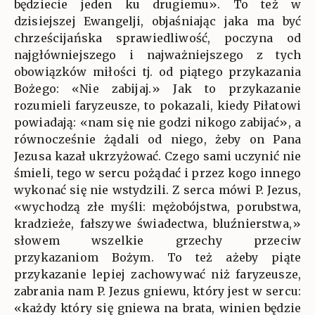
będziecie jeden ku drugiemu». To też w
dzisiejszej Ewangelji, objaśniając jaka ma być
chrześcijańska sprawiedliwość, poczyna od
najgłówniejszego i najważniejszego z tych
obowiązków miłości tj. od piątego przykazania
Bożego: «Nie zabijaj.» Jak to przykazanie
rozumieli faryzeusze, to pokazali, kiedy Piłatowi
powiadają: «nam się nie godzi nikogo zabijać», a
równocześnie żądali od niego, żeby on Pana
Jezusa kazał ukrzyżować. Czego sami uczynić nie
śmieli, tego w sercu pożądać i przez kogo innego
wykonać się nie wstydzili. Z serca mówi P. Jezus,
«wychodzą złe myśli: mężobójstwa, porubstwa,
kradzieże, fałszywe świadectwa, bluźnierstwa,»
słowem wszelkie grzechy przeciw
przykazaniom Bożym. To też ażeby piąte
przykazanie lepiej zachowywać niż faryzeusze,
zabrania nam P. Jezus gniewu, który jest w sercu:
«każdy który się gniewa na brata, winien będzie