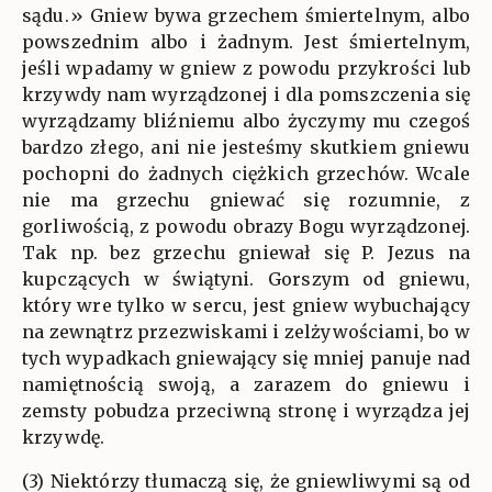
sądu.» Gniew bywa grzechem śmiertelnym, albo
powszednim albo i żadnym. Jest śmiertelnym,
jeśli wpadamy w gniew z powodu przykrości lub
krzywdy nam wyrządzonej i dla pomszczenia się
wyrządzamy bliźniemu albo życzymy mu czegoś
bardzo złego, ani nie jesteśmy skutkiem gniewu
pochopni do żadnych ciężkich grzechów. Wcale
nie ma grzechu gniewać się rozumnie, z
gorliwością, z powodu obrazy Bogu wyrządzonej.
Tak np. bez grzechu gniewał się P. Jezus na
kupczących w świątyni. Gorszym od gniewu,
który wre tylko w sercu, jest gniew wybuchający
na zewnątrz przezwiskami i zelżywościami, bo w
tych wypadkach gniewający się mniej panuje nad
namiętnością swoją, a zarazem do gniewu i
zemsty pobudza przeciwną stronę i wyrządza jej
krzywdę.
(3) Niektórzy tłumaczą się, że gniewliwymi są od