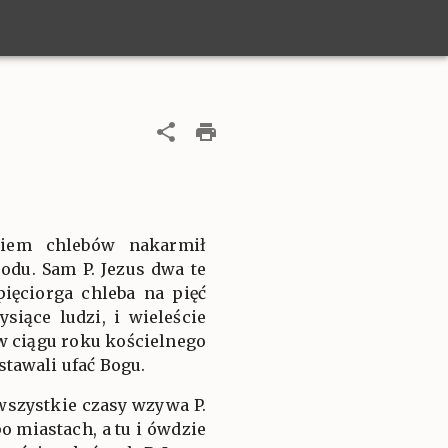
giem chlebów nakarmił
rodu. Sam P. Jezus dwa te
ięciorga chleba na pięć
siące ludzi, i wieleście
 w ciągu roku kościelnego
stawali ufać Bogu.
wszystkie czasy wzywa P.
o miastach, a tu i ówdzie