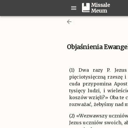
Missale
Meum
Objaśnienia Ewangeli
(1) Dwa razy P. Jezu
pięciotysięczną rzeszę i
cuda przypomina Aposto
tysięcy ludzi, i wieleś
koszów wzięli?» Oba te c
rozważać, żebyśmy nad mi
(2) «Wezwawszy uczniów 
Jezus uczniów swoich, ab