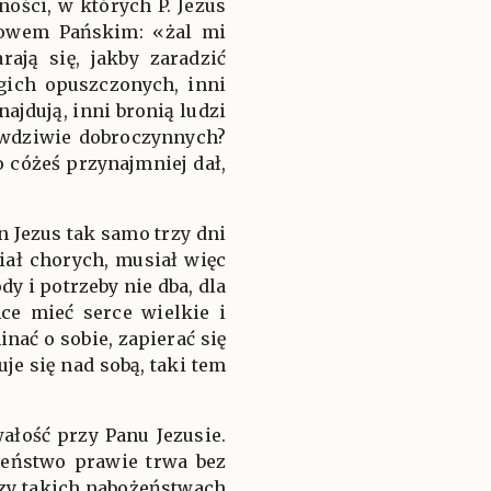
ści, w których P. Jezus
słowem Pańskim: «żal mi
ają się, jakby zaradzić
gich opuszczonych, inni
ajdują, inni bronią ludzi
rawdziwie dobroczynnych?
o cóżeś przynajmniej dał,
an Jezus tak samo trzy dni
iał chorych, musiał więc
y i potrzeby nie dba, dla
hce mieć serce wielkie i
nać o sobie, zapierać się
uje się nad sobą, taki tem
wałość przy Panu Jezusie.
żeństwo prawie trwa bez
przy takich nabożeństwach