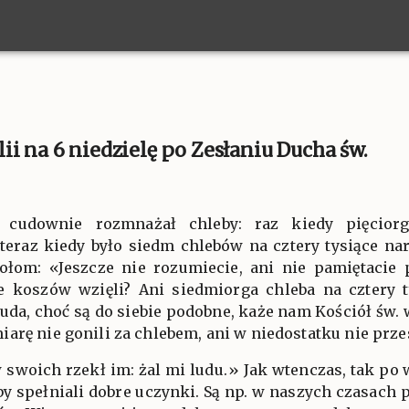
i na 6 niedzielę po Zesłaniu Ducha św.
s cudownie rozmnażał chleby: raz kiedy pięcior
 teraz kiedy było siedm chlebów na cztery tysiące na
łom: «Jeszcze nie rozumiecie, ani nie pamiętacie p
cie koszów wzięli? Ani siedmiorga chleba na cztery ty
uda, choć są do siebie podobne, każe nam Kościół św.
arę nie gonili za chlebem, ani w niedostatku nie prze
swoich rzekł im: żal mi ludu.» Jak wtenczas, tak po 
y spełniali dobre uczynki. Są np. w naszych czasach p