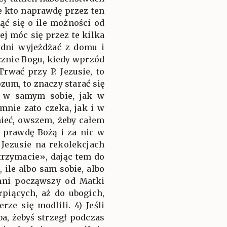
e kto naprawdę przez ten
nąć się o ile możności od
ej móc się przez te kilka
a dni wyjeżdżać z domu i
cznie Bogu, kiedy wprzód
Trwać przy P. Jezusie, to
ozum, to znaczy starać się
ę w samym sobie, jak w
nie zato czeka, jak i w
ieć, owszem, żeby całem
ą prawdę Bożą i za nic w
. Jezusie na rekolekcjach
otrzymacie», dając tem do
 ile albo sam sobie, albo
 inni począwszy od Matki
rpiących, aż do ubogich,
rze się modlili. 4) Jeśli
ba, żebyś strzegł podczas