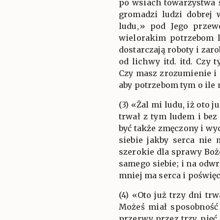
po wsiach towarzystwa 
gromadzi ludzi dobrej 
ludu,» pod Jego przewo
wielorakim potrzebom l
dostarczają roboty i zar
od lichwy itd. itd. Czy
Czy masz zrozumienie i s
aby potrzebom tym o ile 
(3) «Żal mi ludu, iż oto 
trwał z tym ludem i bez
być także zmęczony i wyc
siebie jakby serca nie 
szerokie dla sprawy Boże
samego siebie; i na odwró
mniej ma serca i poświęc
(4) «Oto już trzy dni tr
Możeś miał sposobność 
przerwy przez trzy, pięć