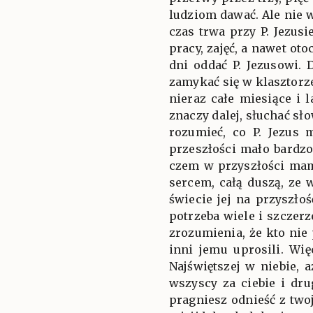
ludziom dawać. Ale nie 
czas trwa przy P. Jezusi
pracy, zajęć, a nawet ot
dni oddać P. Jezusowi. 
zamykać się w klasztorz
nieraz całe miesiące i l
znaczy dalej, słuchać sło
rozumieć, co P. Jezus
przeszłości mało bardz
czem w przyszłości mam
sercem, całą duszą, ze 
świecie jej na przyszłoś
potrzeba wiele i szczerz
zrozumienia, że kto nie 
inni jemu uprosili. Wię
Najświętszej w niebie, 
wszyscy za ciebie i drug
pragniesz odnieść z twoj