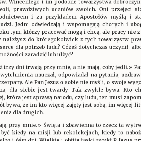
św. Wincentego i im podobne towarzystwa dobroczynno
woli, prawdziwych uczniów swoich. Oni przejęci 
dnictwem i za przykładem Apostołów myślą i star
udzi. Jedni odwiedzają i wspomagają chorych i ubo
obku tym, którzy pracować mogą i chcą, ale pracy nie zn
 ty należysz do któregokolwiek z tych towarzystw p
erce dla potrzeb ludu? Cóżeś dotychczas uczynił, alb
możności zaradzić lub ulżyć?
już trzy dni trwają przy mnie, a nie mają, coby jedli.» P
 wytchnienia nauczał, odpowiadał na pytania, uzdraw
zerpany. Ale Pan Jezus o sobie nie myśli, o swoje wygod
ma, dla siebie jest twardy. Tak zwykle bywa. Kto c
j, która jest sprawą narodu, czy ludu, ten musi zapomi
t bywa, że im kto więcej zajęty jest sobą, im więcej lit
enia dla drugich.
wają przy mnie.» Święta i zbawienna to rzecz ta wytr
być kiedy na misji lub rekolekcjach, kiedy to nabo
 albo i óśm dni. Wielkie i obfite łaski zwykł P. Jezus 