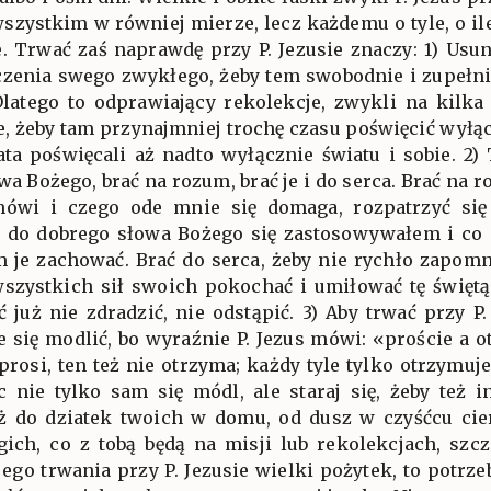
wszystkim w równiej mierze, lecz każdemu o tyle, o il
e. Trwać zaś naprawdę przy P. Jezusie znaczy: 1) Usu
oczenia swego zwykłego, żeby tem swobodnie i zupełni
Dlatego to odprawiający rekolekcje, zwykli na kilk
e, żeby tam przynajmniej trochę czasu poświęcić wyłą
ata poświęcali aż nadto wyłącznie światu i sobie. 2) 
wa Bożego, brać na rozum, brać je i do serca. Brać na r
 mówi i czego ode mnie się domaga, rozpatrzyć si
o do dobrego słowa Bożego się zastosowywałem i co m
 je zachować. Brać do serca, żeby nie rychło zapomn
wszystkich sił swoich pokochać i umiłować tę święt
ć już nie zdradzić, nie odstąpić. 3) Aby trwać przy P
e się modlić, bo wyraźnie P. Jezus mówi: «proście a 
prosi, ten też nie otrzyma; każdy tyle tylko otrzymuje,
c nie tylko sam się módl, ale staraj się, żeby też
aż do dziatek twoich w domu, od dusz w czyśćcu cie
ich, co z tobą będą na misji lub rekolekcjach, szcze
ego trwania przy P. Jezusie wielki pożytek, to potrze