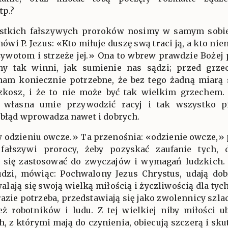
tp.?
ystkich fałszywych proroków nosimy w samym sobie
mówi P. Jezus: «Kto miłuje duszę swą traci ją, a kto ni
ywotom i strzeże jej.» Ona to wbrew prawdzie Bożej 
my tak winni, jak sumienie nas sądzi; przed grz
am koniecznie potrzebne, że bez tego żadną miarą s
kosz, i że to nie może być tak wielkim grzechem. 
ść własna umie przywodzić racyj i tak wszystko p
 błąd wprowadza nawet i dobrych.
w odzieniu owcze.» Ta przenośnia: «odzienie owcze,» 
fałszywi prorocy, żeby pozyskać zaufanie tych, 
ą się zastosować do zwyczajów i wymagań ludzkich. C
 ludzi, mówiąc: Pochwalony Jezus Chrystus, udają do
alają się swoją wielką miłością i życzliwością dla tyc
 razie potrzeba, przedstawiają się jako zwolennicy szla
 też robotników i ludu. Z tej wielkiej niby miłości 
, z którymi mają do czynienia, obiecują szczerą i sk