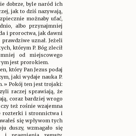
e dobrze, byle naród ich
zej, jak to dziś nazywają,
ezpiecznie możnaby ufać,
dnio, albo przynajmniej
da i proroctwa, jak dawni
a prawdziwe uznał. Jeżeli
ych, którym P. Bóg zlecił
jmniej od miejscowego
wym jest prorokiem.
en, który Pan Jezus podaj
ym, jaki wydaje nauka P.
» Pokój ten jest trojaki:
yli raczej sprawiają, że
tają, coraz bardziej wrogo
 czy też rośnie wzajemna
 rozterki i stronnictwa i
awałeś się wpływom tych
ju duszy, wzmagało się
e i pragnienia zemsty,