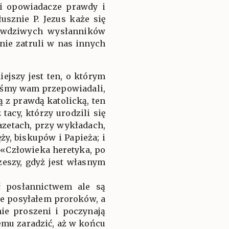
wi opowiadacze prawdy i
sznie P. Jezus każe się
rawdziwych wysłanników
nie zatruli w nas innych
jszy jest ten, o którym
ośmy wam przepowiadali,
 z prawdą katolicką, ten
tacy, którzy urodzili się
azetach, przy wykładach,
y, biskupów i Papieża; i
 «Człowieka heretyka, po
zeszy, gdyż jest własnym
ć posłannictwem ale są
e posyłałem proroków, a
nie proszeni i poczynają
łemu zaradzić, aż w końcu