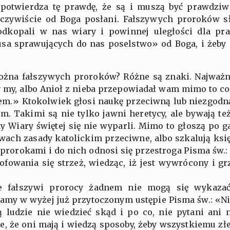
e potwierdza tę prawdę, że są i muszą być prawdzi
eczywiście od Boga posłani. Fałszywych proroków słu
podkopali w nas wiary i powinnej uległości dla p
sa sprawujących do nas poselstwo» od Boga, i żeby 
ożna fałszywych proroków? Różne są znaki. Najważnie
y my, albo Anioł z nieba przepowiadał wam mimo to c
em.» Ktokolwiek głosi naukę przeciwną lub niezgodną
. Takimi są nie tylko jawni heretycy, ale bywają też 
dy Wiary świętej się nie wyparli. Mimo to głoszą po g
ach zasady katolickim przeciwne, albo szkalują księż
 prorokami i do nich odnosi się przestroga Pisma św.:
fowania się strzeż, wiedząc, iż jest wywrócony i gr
że fałszywi prorocy żadnem nie mogą się wykaza
amy w wyżej już przytoczonym ustępie Pisma św.: «Ni
ą ludzie nie wiedzieć skąd i po co, nie pytani ani 
złe, że oni mają i wiedzą sposoby, żeby wszystkiemu z