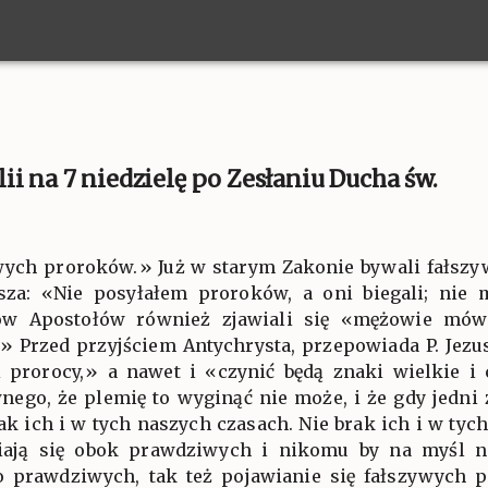
i na 7 niedzielę po Zesłaniu Ducha św.
zywych proroków.» Już w starym Zakonie bywali fałszyw
za: «Nie posyłałem proroków, a oni biegali; nie
ów Apostołów również zjawiali się «mężowie mówi
.» Przed przyjściem Antychrysta, przepowiada P. Jezu
i prorocy,» a nawet i «czynić będą znaki wielkie i 
nego, że plemię to wyginąć nie może, i że gdy jedni 
ak ich i w tych naszych czasach. Nie brak ich i w tyc
fiają się obok prawdziwych i nikomu by na myśl n
ło prawdziwych, tak też pojawianie się fałszywych