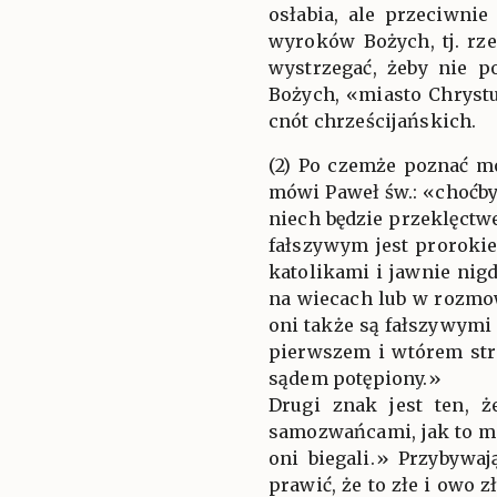
osłabia, ale przeciwni
wyroków Bożych, tj. rz
wystrzegać, żeby nie 
Bożych, «miasto Chrystu
cnót chrześcijańskich.
(2) Po czemże poznać m
mówi Paweł św.: «choćb
niech będzie przeklęctw
fałszywym jest prorokiem
katolikami i jawnie nig
na wiecach lub w rozmow
oni także są fałszywymi
pierwszem i wtórem stro
sądem potępiony.»
Drugi znak jest ten, 
samozwańcami, jak to m
oni biegali.» Przybywaj
prawić, że to złe i owo 