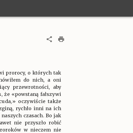
i prorocy, o których tak
 mówiłem do nich, a oni
ący przewrotności, aby
s, że «powstaną fałszywi
cuda,» oczywiście także
zginą, rychło inni na ich
h naszych czasach. Bo jak
awet nie przyszło robić
 proroków w nieczem nie