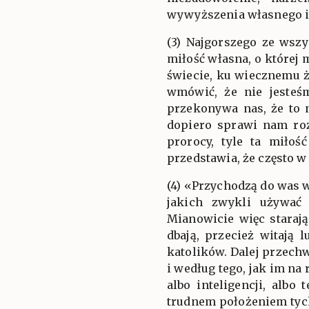
wywyższenia własnego i
(3) Najgorszego ze wsz
miłość własna, o której 
świecie, ku wiecznemu ż
wmówić, że nie jesteś
przekonywa nas, że to n
dopiero sprawi nam roz
prorocy, tyle ta miło
przedstawia, że często w
(4) «Przychodzą do was 
jakich zwykli używać 
Mianowicie więc staraj
dbają, przecież witają
katolików. Dalej przechw
i według tego, jak im na
albo inteligencji, albo
trudnem położeniem tych