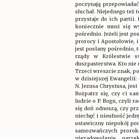
poczynają przepowiadać,
słuchał. Niejednego też t
przystaje do ich partii
koniecznie musi się wy
pośrednio. Jeżeli jest p
prorocy i Apostołowie, i
jest posłany pośrednio, 
rządy w Królestwie s
duszpasterstwa. Kto nie 
Trzeci wreszcie znak, po
w dzisiejszej Ewangelii
N. Jezusa Chrystusa, jes
Rozpatrz się, czy ci sa
ludzie o P. Bogu, czyli r
się doń odnoszą, czy pr
niechęć i nieufność jedn
ustawiczny niepokój po
samozwańczych prorokó
niezadowolenie, narze