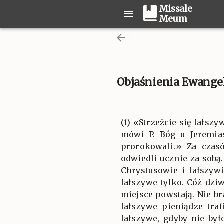
Missale
Meum
Objaśnienia Ewangeli
(1) «Strzeżcie się fałs
mówi P. Bóg u Jeremias
prorokowali.» Za czas
odwiedli ucznie za sobą
Chrystusowie i fałszyw
fałszywe tylko. Cóż dziw
miejsce powstają. Nie br
fałszywe pieniądze tra
fałszywe, gdyby nie by