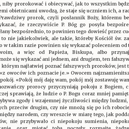
 niby prorokować i obiecywać, jak to wszystkim będzi
emi obietnicami uwodzą, że staje się uczniem ich, a rac
. Prawdziwy prorok, czyli posłannik Boży, któremu b
kazać, że rzeczywiście P. Bóg go posyła bezpośre
osłany bezpośrednio, to powinien tego dowieść przez cu
 to nie jakiekolwiek, ale takie, któreby Kościół św. z
to w takim razie powinien się wykazać poleceniem od t
woim, a więc od Papieża, Biskupa, albo przyna
może się wykazać ani jednem, ani drugiem, ten fałszy
 którym najłatwiej poznać fałszywych proroków, jest t
: «z owoców ich poznacie je.» Owocem najznamienitsz
t pokój. «Pokój mój daję wam, pokój mój zostawuję wam.
mozwańczy prorocy przyczyniają pokoju z Bogiem, cz
aczej sprawiają, że ludzie o P. Bogu coraz mniej pamię
zybywa zgody i wzajemnej życzliwości między ludzmi,
ych przeciw drugim, czy nie mnożą się po ich robocie
między narodem, czy wreszcie w miarę tego, jak podd
w, nie przybywało ci niepokoju sumienia, niepoko
kanie, oraz miotać tobą poczęły rozmaite żądz