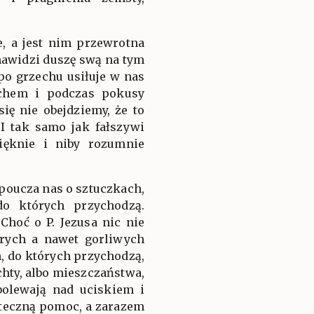
, a jest nim przewrotna
enawidzi duszę swą na tym
po grzechu usiłuje w nas
echem i podczas pokusy
ię nie obejdziemy, że to
I tak samo jak fałszywi
ięknie i niby rozumnie
poucza nas o sztuczkach,
do których przychodzą.
hoć o P. Jezusa nic nie
brych a nawet gorliwych
h, do których przychodzą,
chty, albo mieszczaństwa,
ubolewają nad uciskiem i
uteczną pomoc, a zarazem