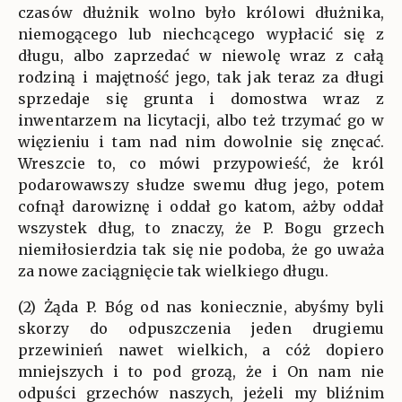
czasów dłużnik wolno było królowi dłużnika,
niemogącego lub niechcącego wypłacić się z
długu, albo zaprzedać w niewolę wraz z całą
rodziną i majętność jego, tak jak teraz za długi
sprzedaje się grunta i domostwa wraz z
inwentarzem na licytacji, albo też trzymać go w
więzieniu i tam nad nim dowolnie się znęcać.
Wreszcie to, co mówi przypowieść, że król
podarowawszy słudze swemu dług jego, potem
cofnął darowiznę i oddał go katom, ażby oddał
wszystek dług, to znaczy, że P. Bogu grzech
niemiłosierdzia tak się nie podoba, że go uważa
za nowe zaciągnięcie tak wielkiego długu.
(2) Żąda P. Bóg od nas koniecznie, abyśmy byli
skorzy do odpuszczenia jeden drugiemu
przewinień nawet wielkich, a cóż dopiero
mniejszych i to pod grozą, że i On nam nie
odpuści grzechów naszych, jeżeli my bliźnim