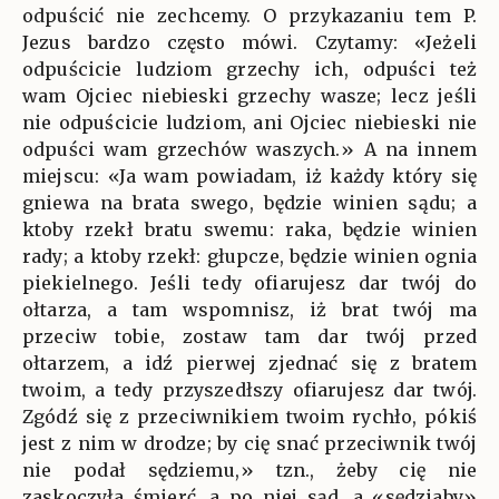
odpuścić nie zechcemy. O przykazaniu tem P.
Jezus bardzo często mówi. Czytamy: «Jeżeli
odpuścicie ludziom grzechy ich, odpuści też
wam Ojciec niebieski grzechy wasze; lecz jeśli
nie odpuścicie ludziom, ani Ojciec niebieski nie
odpuści wam grzechów waszych.» A na innem
miejscu: «Ja wam powiadam, iż każdy który się
gniewa na brata swego, będzie winien sądu; a
ktoby rzekł bratu swemu: raka, będzie winien
rady; a ktoby rzekł: głupcze, będzie winien ognia
piekielnego. Jeśli tedy ofiarujesz dar twój do
ołtarza, a tam wspomnisz, iż brat twój ma
przeciw tobie, zostaw tam dar twój przed
ołtarzem, a idź pierwej zjednać się z bratem
twoim, a tedy przyszedłszy ofiarujesz dar twój.
Zgódź się z przeciwnikiem twoim rychło, pókiś
jest z nim w drodze; by cię snać przeciwnik twój
nie podał sędziemu,» tzn., żeby cię nie
zaskoczyła śmierć, a po niej sąd, a «sędziaby»