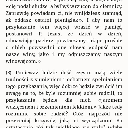
«cię podał słudze, a byłbyś wrzucon do ciemnicy.
Zaprawdę powiadam ci, nie wnijdziesz stamtąd,
aż oddasz ostatni pieniążek». I aby nam to
przykazanie tem więcej wrazić w pamięć,
postanowił P. Jezus, że dzień w dzień,
odmawiając pacierz, powtarzamy tuż po prośbie
o chleb powszedni one słowa: «odpuść nam
nasze winy, jako i my odpuszczamy naszym
winowajcom.»
(3) Ponieważ ludzie dość często mają wiele
trudności z sumieniem i ochotnem spełnianiem
tego przykazania, więc dobrze będzie zwrócić im
uwagę na to, że byle rozumniej sobie radzili, to
przykazanie będzie dla nich «jarzmem
wdzięcznem i brzemieniem lekkiem.» Jakże tedy
rozumnie sobie radzić? Otóż najprzód nie
przeceniaj krzywdy, jaką ci wyrządzono. Bo
ostatecznie cóż tak wielkiego się stało? Gdyby