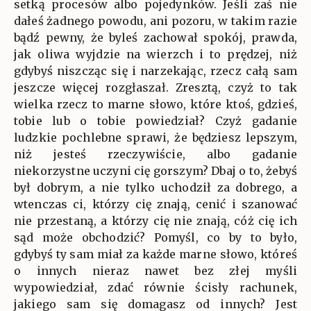
setką procesów albo pojedynków. Jeśli zaś nie
dałeś żadnego powodu, ani pozoru, w takim razie
bądź pewny, że byleś zachował spokój, prawda,
jak oliwa wyjdzie na wierzch i to prędzej, niż
gdybyś niszcząc się i narzekając, rzecz całą sam
jeszcze więcej rozgłaszał. Zresztą, czyż to tak
wielka rzecz to marne słowo, które ktoś, gdzieś,
tobie lub o tobie powiedział? Czyż gadanie
ludzkie pochlebne sprawi, że będziesz lepszym,
niż jesteś rzeczywiście, albo gadanie
niekorzystne uczyni cię gorszym? Dbaj o to, żebyś
był dobrym, a nie tylko uchodził za dobrego, a
wtenczas ci, którzy cię znają, cenić i szanować
nie przestaną, a którzy cię nie znają, cóż cię ich
sąd może obchodzić? Pomyśl, co by to było,
gdybyś ty sam miał za każde marne słowo, któreś
o innych nieraz nawet bez złej myśli
wypowiedział, zdać równie ścisły rachunek,
jakiego sam się domagasz od innych? Jest