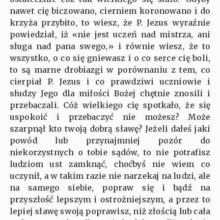
nawet cię biczowano, cierniem koronowano i do
krzyża przybito, to wiesz, że P. Jezus wyraźnie
powiedział, iż «nie jest uczeń nad mistrza, ani
sługa nad pana swego,» i równie wiesz, że to
wszystko, o co się gniewasz i o co serce cię boli,
to są marne drobiazgi w porównaniu z tem, co
cierpiał P. Jezus i co prawdziwi uczniowie i
słudzy Jego dla miłości Bożej chętnie znosili i
przebaczali. Cóż wielkiego cię spotkało, że się
uspokoić i przebaczyć nie możesz? Może
szarpnął kto twoją dobrą sławę? Jeżeli dałeś jaki
powód lub przynajmniej pozór do
niekorzystnych o tobie sądów, to nie potrafisz
ludziom ust zamknąć, choćbyś nie wiem co
uczynił, a w takim razie nie narzekaj na ludzi, ale
na samego siebie, popraw się i bądź na
przyszłość lepszym i ostrożniejszym, a przez to
lepiej sławę swoją poprawisz, niż złością lub cała