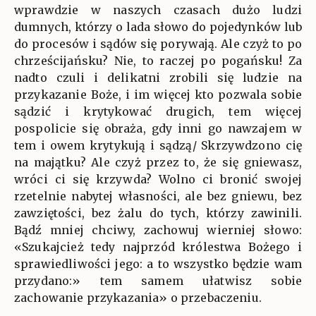
wprawdzie w naszych czasach dużo ludzi
dumnych, którzy o lada słowo do pojedynków lub
do procesów i sądów się porywają. Ale czyż to po
chrześcijańsku? Nie, to raczej po pogańsku! Za
nadto czuli i delikatni zrobili się ludzie na
przykazanie Boże, i im więcej kto pozwala sobie
sądzić i krytykować drugich, tem więcej
pospolicie się obraża, gdy inni go nawzajem w
tem i owem krytykują i sądzą/ Skrzywdzono cię
na majątku? Ale czyż przez to, że się gniewasz,
wróci ci się krzywda? Wolno ci bronić swojej
rzetelnie nabytej własności, ale bez gniewu, bez
zawziętości, bez żalu do tych, którzy zawinili.
Bądź mniej chciwy, zachowuj wierniej słowo:
«Szukajcież tedy najprzód królestwa Bożego i
sprawiedliwości jego: a to wszystko będzie wam
przydano:» tem samem ułatwisz sobie
zachowanie przykazania» o przebaczeniu.