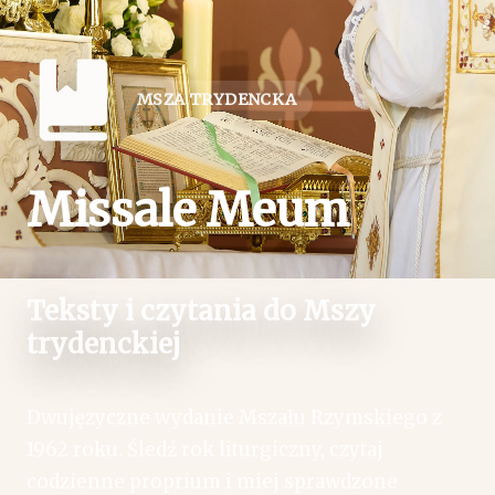
MSZA TRYDENCKA
Missale Meum
Teksty i czytania do Mszy
trydenckiej
Dwujęzyczne wydanie Mszału Rzymskiego z
1962 roku. Śledź rok liturgiczny, czytaj
codzienne proprium i miej sprawdzone