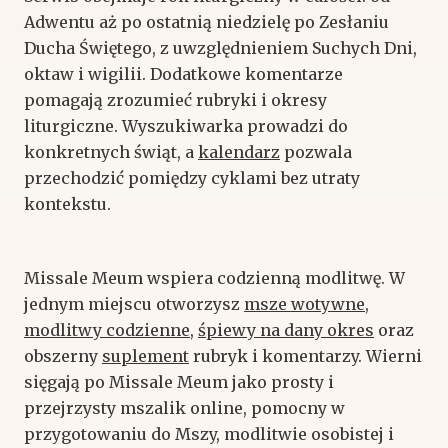
Adwentu aż po ostatnią niedzielę po Zesłaniu
Ducha Świętego, z uwzględnieniem Suchych Dni,
oktaw i wigilii. Dodatkowe komentarze
pomagają zrozumieć rubryki i okresy
liturgiczne. Wyszukiwarka prowadzi do
konkretnych świąt, a
kalendarz
pozwala
przechodzić pomiędzy cyklami bez utraty
kontekstu.
Missale Meum wspiera codzienną modlitwę. W
jednym miejscu otworzysz
msze wotywne
,
modlitwy codzienne
,
śpiewy na dany okres
oraz
obszerny
suplement
rubryk i komentarzy. Wierni
sięgają po Missale Meum jako prosty i
przejrzysty mszalik online, pomocny w
przygotowaniu do Mszy, modlitwie osobistej i