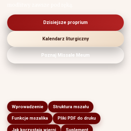
modlitwy zawsze pod ręką.
Dzisiejsze proprium
Kalendarz liturgiczny
Poznaj Missale Meum
Wprowadzenie
Struktura mszału
Funkcje mszalika
Pliki PDF do druku
Jak korzystają wierni
Suplement