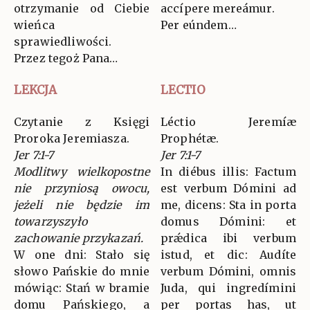
otrzymanie od Ciebie
accípere mereámur.
wieńca
Per eúndem…
sprawiedliwości.
Przez tegoż Pana…
LEKCJA
LECTIO
Czytanie z Księgi
Léctio Jeremíæ
Proroka Jeremiasza.
Prophétæ.
Jer 7:1-7
Jer 7:1-7
Modlitwy wielkopostne
In diébus illis: Factum
nie przyniosą owocu,
est verbum Dómini ad
jeżeli nie będzie im
me, dicens: Sta in porta
towarzyszyło
domus Dómini: et
zachowanie przykazań.
prǽdica ibi verbum
W one dni: Stało się
istud, et dic: Audíte
słowo Pańskie do mnie
verbum Dómini, omnis
mówiąc: Stań w bramie
Juda, qui ingredímini
domu Pańskiego, a
per portas has, ut