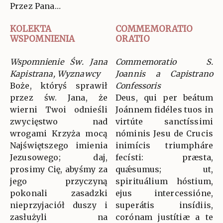
Przez Pana…
KOLEKTA
COMMEMORATIO
WSPOMNIENIA
ORATIO
Wspomnienie Św. Jana
Commemoratio S.
Kapistrana, Wyznawcy
Joannis a Capistrano
Boże, któryś sprawił
Confessoris
przez św. Jana, że
Deus, qui per beátum
wierni Twoi odnieśli
Joánnem fidéles tuos in
zwycięstwo nad
virtúte sanctíssimi
wrogami Krzyża mocą
nóminis Jesu de Crucis
Najświętszego imienia
inimícis triumpháre
Jezusowego; daj,
fecísti: præsta,
prosimy Cię, abyśmy za
quǽsumus; ut,
jego przyczyną
spirituálium hóstium,
pokonali zasadzki
ejus intercessióne,
nieprzyjaciół duszy i
superátis insídiis,
zasłużyli na
corónam justítiæ a te