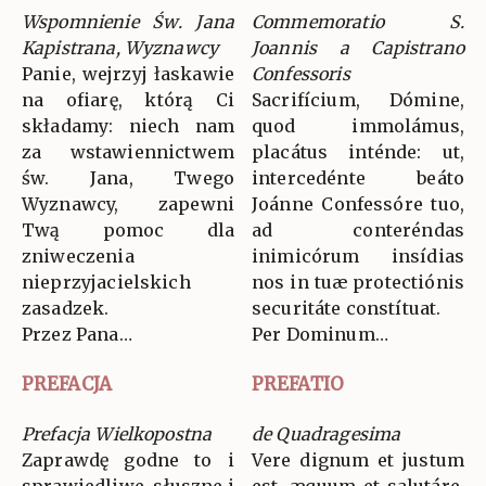
Wspomnienie Św. Jana
Commemoratio S.
Kapistrana, Wyznawcy
Joannis a Capistrano
Panie, wejrzyj łaskawie
Confessoris
na ofiarę, którą Ci
Sacrifícium, Dómine,
składamy: niech nam
quod immolámus,
za wstawiennictwem
placátus inténde: ut,
św. Jana, Twego
intercedénte beáto
Wyznawcy, zapewni
Joánne Confessóre tuo,
Twą pomoc dla
ad conteréndas
zniweczenia
inimicórum insídias
nieprzyjacielskich
nos in tuæ protectiónis
zasadzek.
securitáte constítuat.
Przez Pana…
Per Dominum…
PREFACJA
PREFATIO
Prefacja Wielkopostna
de Quadragesima
Zaprawdę godne to i
Vere dignum et justum
sprawiedliwe, słuszne i
est, æquum et salutáre,