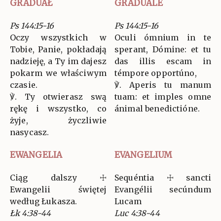
GRADUAŁ
GRADUALE
Ps 144:15-16
Ps 144:15-16
Oczy wszystkich w
Oculi ómnium in te
Tobie, Panie, pokładają
sperant, Dómine: et tu
nadzieję, a Ty im dajesz
das illis escam in
pokarm we właściwym
témpore opportúno,
czasie.
℣. Aperis tu manum
℣. Ty otwierasz swą
tuam: et imples omne
rękę i wszystko, co
ánimal benedictióne.
żyje, życzliwie
nasycasz.
EWANGELIA
EVANGELIUM
Ciąg dalszy ☩
Sequéntia ☩ sancti
Ewangelii świętej
Evangélii secúndum
według Łukasza.
Lucam
Łk 4:38-44
Luc 4:38-44