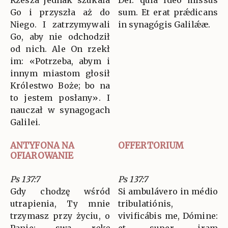
Go i przyszła aż do
sum. Et erat prǽdicans
Niego. I zatrzymywali
in synagógis Galilǽæ.
Go, aby nie odchodził
od nich. Ale On rzekł
im: «Potrzeba, abym i
innym miastom głosił
Królestwo Boże; bo na
to jestem posłany». I
nauczał w synagogach
Galilei.
ANTYFONA NA
OFFERTORIUM
OFIAROWANIE
Ps 137:7
Ps 137:7
Gdy chodzę wśród
Si ambulávero in médio
utrapienia, Ty mnie
tribulatiónis,
trzymasz przy życiu, o
vivificábis me, Dómine:
Panie; swą rękę
et super iram