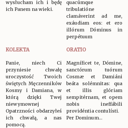
wysłucham ich i będę
quacúmque
ich Panem na wieki.
tribulatióne
clamáverint ad me,
exáudiam eos: et ero
illórum Dóminus in
perpétuum
KOLEKTA
ORATIO
Panie, niech Ci
Magníficet te, Dómine,
przyniesie chwałę
sanctórum tuórum
uroczystość Twoich
Cosmæ et Damiáni
świętych Męczenników
beáta solémnitas: qua
Kosmy i Damiana, w
et illis glóriam
którą dzięki Twej
sempitérnam, et opem
niewymownej
nobis ineffábili
Opatrzności obdarzyłeś
providéntia contulísti.
ich chwałą, a nas
Per Dominum…
pomocą.