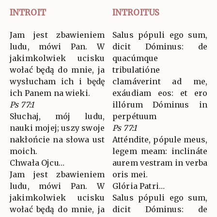
INTROIT
INTROITUS
Jam jest zbawieniem
Salus pópuli ego sum,
ludu, mówi Pan. W
dicit Dóminus: de
jakimkolwiek ucisku
quacúmque
wołać będą do mnie, ja
tribulatióne
wysłucham ich i będę
clamáverint ad me,
ich Panem na wieki.
exáudiam eos: et ero
Ps 77:1
illórum Dóminus in
Słuchaj, mój ludu,
perpétuum
nauki mojej; uszy swoje
Ps 77:1
nakłońcie na słowa ust
Atténdite, pópule meus,
moich.
legem meam: inclináte
Chwała Ojcu…
aurem vestram in verba
Jam jest zbawieniem
oris mei.
ludu, mówi Pan. W
Glória Patri…
jakimkolwiek ucisku
Salus pópuli ego sum,
wołać będą do mnie, ja
dicit Dóminus: de