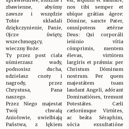
zbawienne, abyśmy
nos tibi semper et
zawsze i wszędzie
ubíque grátias ágere:
Tobie składali
Dómine, sancte Pater,
dziękczynienie, Panie,
omnípotens ætérne
Ojcze święty,
Deus: Qui corporáli
wszechmogący,
ieiúnio vítia
wieczny Boże:
cómprimis, mentem
Ty przez post ciała
élevas, virtútem
uśmierzasz wady,
largíris et prǽmia: per
podnosisz ducha,
Christum Dóminum
udzielasz cnoty i
nostrum. Per quem
nagrody, przez
majestátem tuam
Chrystusa, Pana
laudant Angeli, adórant
naszego.
Dominatiónes, tremunt
Przez Niego majestat
Potestátes. Cæli
Twój chwalą
cælorúmque Virtútes,
Aniołowie, uwielbiają
ac beáta Séraphim,
Państwa, z lękiem
sócia exsultatióne