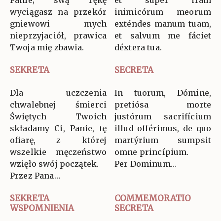
wyciągasz na przekór
inimicórum meorum
gniewowi mych
exténdes manum tuam,
nieprzyjaciół, prawica
et salvum me fáciet
Twoja mię zbawia.
déxtera tua.
SEKRETA
SECRETA
Dla uczczenia
In tuorum, Dómine,
chwalebnej śmierci
pretiósa morte
Świętych Twoich
justórum sacrifícium
składamy Ci, Panie, tę
illud offérimus, de quo
ofiarę, z której
martýrium sumpsit
wszelkie męczeństwo
omne princípium.
wzięło swój początek.
Per Dominum…
Przez Pana…
SEKRETA
COMMEMORATIO
WSPOMNIENIA
SECRETA