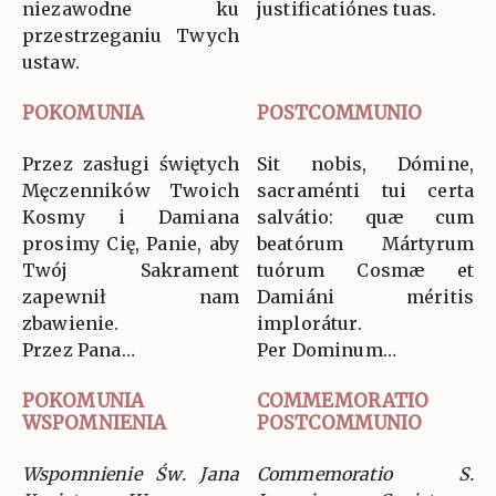
niezawodne ku
justificatiónes tuas.
przestrzeganiu Twych
ustaw.
POKOMUNIA
POSTCOMMUNIO
Przez zasługi świętych
Sit nobis, Dómine,
Męczenników Twoich
sacraménti tui certa
Kosmy i Damiana
salvátio: quæ cum
prosimy Cię, Panie, aby
beatórum Mártyrum
Twój Sakrament
tuórum Cosmæ et
zapewnił nam
Damiáni méritis
zbawienie.
implorátur.
Przez Pana…
Per Dominum…
POKOMUNIA
COMMEMORATIO
WSPOMNIENIA
POSTCOMMUNIO
Wspomnienie Św. Jana
Commemoratio S.