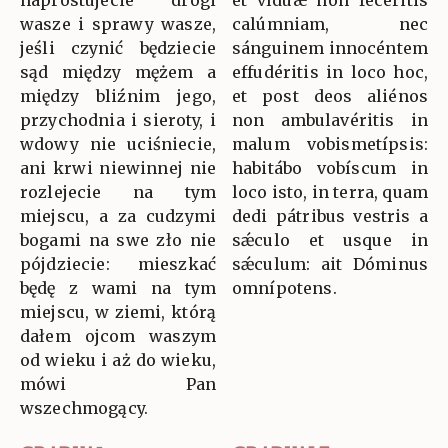
wasze i sprawy wasze,
calúmniam, nec
jeśli czynić będziecie
sánguinem innocéntem
sąd między mężem a
effudéritis in loco hoc,
między bliźnim jego,
et post deos aliénos
przychodnia i sieroty, i
non ambulavéritis in
wdowy nie uciśniecie,
malum vobismetípsis:
ani krwi niewinnej nie
habitábo vobíscum in
rozlejecie na tym
loco isto, in terra, quam
miejscu, a za cudzymi
dedi pátribus vestris a
bogami na swe zło nie
sǽculo et usque in
pójdziecie: mieszkać
sǽculum: ait Dóminus
będę z wami na tym
omnípotens.
miejscu, w ziemi, którą
dałem ojcom waszym
od wieku i aż do wieku,
mówi Pan
wszechmogący.