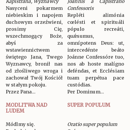
Kapistrana, Wyznawcy
Joannis a Capistrano
Nasyceni pokarmem
Confessoris
niebieskim i napojem
Repléti alimónia
duchowym orzeźwieni,
cœlésti et spirituáli
prosimy Cię,
pópulo recreáti,
wszechmogący Boże,
quǽsumus,
abyś za
omnípotens Deus: ut,
wstawiennictwem
intercedénte beáto
świętego Jana, Twego
Joánne Confessóre tuo,
Wyznawcy, bronił nas
nos ab hoste malígno
od złośliwego wroga i
deféndas, et Ecclésiam
zachował Twój Kościół
tuam perpétua pace
w stałym pokoju.
custódias.
Przez Pana…
Per Dominum…
MODLITWA NAD
SUPER POPULUM
LUDEM
Módlmy się.
Oratio super populum