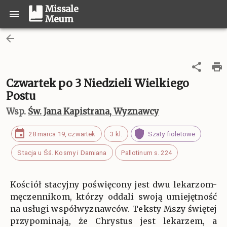
Missale
Meum
Czwartek po 3 Niedzieli Wielkiego
Postu
Wsp.
Św. Jana Kapistrana, Wyznawcy
28 marca 19, czwartek
3 kl.
Szaty fioletowe
Stacja u Śś. Kosmy i Damiana
Pallotinum s. 224
Kościół stacyjny poświęcony jest dwu lekarzom-
męczennikom, którzy oddali swoją umiejętność
na usługi współwyznawców. Teksty Mszy świętej
przypominają, że Chrystus jest lekarzem, a