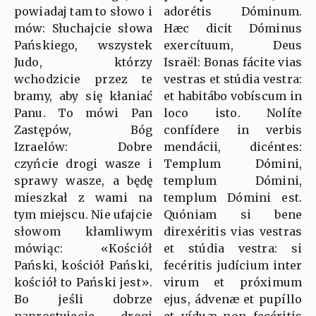
powiadaj tam to słowo i
adorétis Dóminum.
mów: Słuchajcie słowa
Hæc dicit Dóminus
Pańskiego, wszystek
exercítuum, Deus
Judo, którzy
Israël: Bonas fácite vias
wchodzicie przez te
vestras et stúdia vestra:
bramy, aby się kłaniać
et habitábo vobíscum in
Panu. To mówi Pan
loco isto. Nolíte
Zastępów, Bóg
confídere in verbis
Izraelów: Dobre
mendácii, dicéntes:
czyńcie drogi wasze i
Templum Dómini,
sprawy wasze, a będę
templum Dómini,
mieszkał z wami na
templum Dómini est.
tym miejscu. Nie ufajcie
Quóniam si bene
słowom kłamliwym
direxéritis vias vestras
mówiąc: «Kościół
et stúdia vestra: si
Pański, kościół Pański,
fecéritis judícium inter
kościół to Pański jest».
virum et próximum
Bo jeśli dobrze
ejus, ádvenæ et pupíllo
naprostujecie drogi
et víduæ non fecéritis