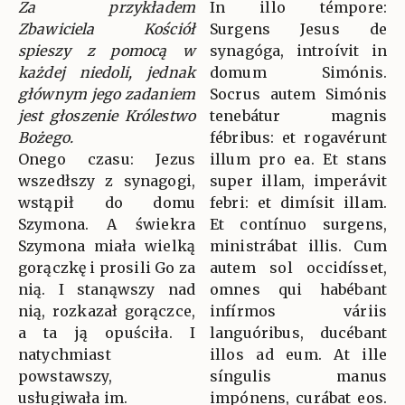
Za przykładem
In illo témpore:
Zbawiciela Kościół
Surgens Jesus de
spieszy z pomocą w
synagóga, introívit in
każdej niedoli, jednak
domum Simónis.
głównym jego zadaniem
Socrus autem Simónis
jest głoszenie Królestwo
tenebátur magnis
Bożego.
fébribus: et rogavérunt
Onego czasu: Jezus
illum pro ea. Et stans
wszedłszy z synagogi,
super illam, imperávit
wstąpił do domu
febri: et dimísit illam.
Szymona. A świekra
Et contínuo surgens,
Szymona miała wielką
ministrábat illis. Cum
gorączkę i prosili Go za
autem sol occidísset,
nią. I stanąwszy nad
omnes qui habébant
nią, rozkazał gorączce,
infírmos váriis
a ta ją opuściła. I
languóribus, ducébant
natychmiast
illos ad eum. At ille
powstawszy,
síngulis manus
usługiwała im.
impónens, curábat eos.