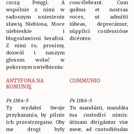
czczą Potęgi. A
concélebrant. Cum
wspólnie z nimi w
quibus et nostras
radosnym uniesieniu
voces, ut admítti
sławią Niebiosa, Moce
iúbeas, deprecámur,
niebieskie i
súpplici confessióne
błogosławieni Serafini.
dicéntes:
Z nimi to, prosimy,
dozwól i naszym
głosom wołać w
pokornym uwielbieniu:
ANTYFONA NA
COMMUNIO
KOMUNIĘ
Ps 118:4-5
Ps 118:4-5
Ty wydałeś Swoje
Tu mandásti, mandáta
przykazania, by pilnie
tua custodíri nimis:
ich przestrzegano. Oby
útinam dirigántur viæ
me drogi były
meæ, ad custodiéndas