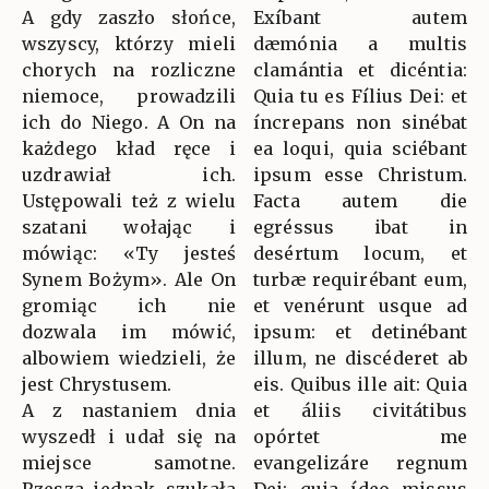
A gdy zaszło słońce,
Exíbant autem
wszyscy, którzy mieli
dæmónia a multis
chorych na rozliczne
clamántia et dicéntia:
niemoce, prowadzili
Quia tu es Fílius Dei: et
ich do Niego. A On na
íncrepans non sinébat
każdego kład ręce i
ea loqui, quia sciébant
uzdrawiał ich.
ipsum esse Christum.
Ustępowali też z wielu
Facta autem die
szatani wołając i
egréssus ibat in
mówiąc: «Ty jesteś
desértum locum, et
Synem Bożym». Ale On
turbæ requirébant eum,
gromiąc ich nie
et venérunt usque ad
dozwala im mówić,
ipsum: et detinébant
albowiem wiedzieli, że
illum, ne discéderet ab
jest Chrystusem.
eis. Quibus ille ait: Quia
A z nastaniem dnia
et áliis civitátibus
wyszedł i udał się na
opórtet me
miejsce samotne.
evangelizáre regnum
Rzesza jednak szukała
Dei: quia ídeo missus