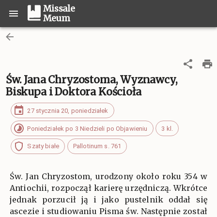
Missale
Meum
Św. Jana Chryzostoma, Wyznawcy,
Biskupa i Doktora Kościoła
27 stycznia 20, poniedziałek
Poniedziałek po 3 Niedzieli po Objawieniu
3 kl.
Szaty białe
Pallotinum s. 761
Św. Jan Chryzostom, urodzony około roku 354 w
Antiochii, rozpoczął karierę urzędniczą. Wkrótce
jednak porzucił ją i jako pustelnik oddał się
ascezie i studiowaniu Pisma św. Następnie został