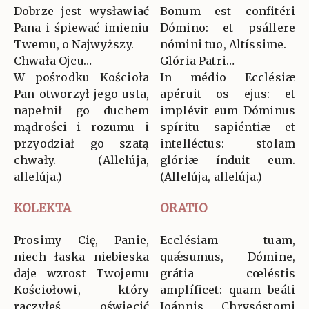
Dobrze jest wysławiać
Bonum est confitéri
Pana i śpiewać imieniu
Dómino: et psállere
Twemu, o Najwyższy.
nómini tuo, Altíssime.
Chwała Ojcu…
Glória Patri…
W pośrodku Kościoła
In médio Ecclésiæ
Pan otworzył jego usta,
apéruit os ejus: et
napełnił go duchem
implévit eum Dóminus
mądrości i rozumu i
spíritu sapiéntiæ et
przyodział go szatą
intelléctus: stolam
chwały. (Allelúja,
glóriæ índuit eum.
allelúja.)
(Allelúja, allelúja.)
KOLEKTA
ORATIO
Prosimy Cię, Panie,
Ecclésiam tuam,
niech łaska niebieska
quǽsumus, Dómine,
daje wzrost Twojemu
grátia cœléstis
Kościołowi, który
amplíficet: quam beáti
raczyłeś oświecić
Joánnis Chrysóstomi