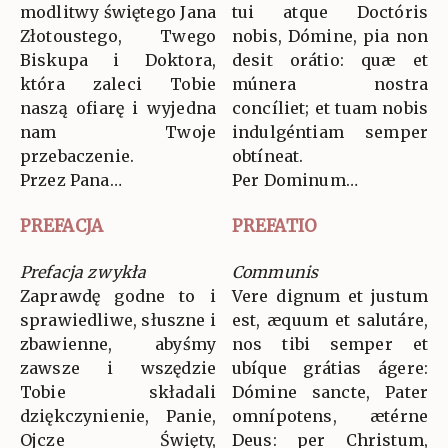
modlitwy świętego Jana
tui atque Doctóris
Złotoustego, Twego
nobis, Dómine, pia non
Biskupa i Doktora,
desit orátio: quæ et
która zaleci Tobie
múnera nostra
naszą ofiarę i wyjedna
concíliet; et tuam nobis
nam Twoje
indulgéntiam semper
przebaczenie.
obtíneat.
Przez Pana…
Per Dominum…
PREFACJA
PREFATIO
Prefacja zwykła
Communis
Zaprawdę godne to i
Vere dignum et justum
sprawiedliwe, słuszne i
est, æquum et salutáre,
zbawienne, abyśmy
nos tibi semper et
zawsze i wszędzie
ubíque grátias ágere:
Tobie składali
Dómine sancte, Pater
dziękczynienie, Panie,
omnípotens, ætérne
Ojcze Święty,
Deus: per Christum,