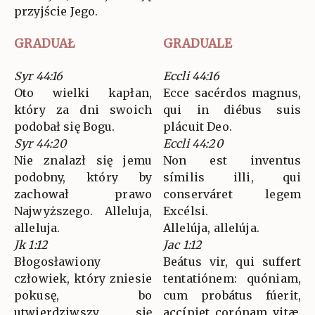
przyjście Jego.
GRADUAŁ
GRADUALE
Syr 44:16
Eccli 44:16
Oto wielki kapłan,
Ecce sacérdos magnus,
który za dni swoich
qui in diébus suis
podobał się Bogu.
plácuit Deo.
Syr 44:20
Eccli 44:20
Nie znalazł się jemu
Non est inventus
podobny, który by
símilis illi, qui
zachował prawo
conserváret legem
Najwyższego. Alleluja,
Excélsi.
alleluja.
Allelúja, allelúja.
Jk 1:12
Jac 1:12
Błogosławiony
Beátus vir, qui suffert
człowiek, który zniesie
tentatiónem: quóniam,
pokusę, bo
cum probátus fúerit,
utwierdziwszy się
accípiet corónam vitæ.