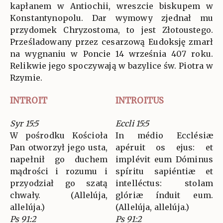
kapłanem w Antiochii, wreszcie biskupem w
Konstantynopolu. Dar wymowy zjednał mu
przydomek Chryzostoma, to jest Złotoustego.
Prześladowany przez cesarzową Eudoksję zmarł
na wygnaniu w Poncie 14 września 407 roku.
Relikwie jego spoczywają w bazylice św. Piotra w
Rzymie.
INTROIT
INTROITUS
Syr 15:5
Eccli 15:5
W pośrodku Kościoła
In médio Ecclésiæ
Pan otworzył jego usta,
apéruit os ejus: et
napełnił go duchem
implévit eum Dóminus
mądrości i rozumu i
spíritu sapiéntiæ et
przyodział go szatą
intelléctus: stolam
chwały. (Allelúja,
glóriæ índuit eum.
allelúja.)
(Allelúja, allelúja.)
Ps 91:2
Ps 91:2