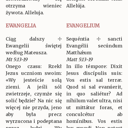
otrzyma wieniec
Allelúja.
żywota. Alleluja.
EWANGELIA
EVANGELIUM
Ciąg dalszy ☩
Sequéntia ☩ sancti
Ewangelii świętej
Evangélii secúndum
według Mateusza.
Matthǽum
Mt 5:13-19
Matt 5:13-19
Onego czasu: Rzekł
In illo témpore: Dixit
Jezus uczniom swoim:
Jesus discípulis suis:
«Wy jesteście solą
Vos estis sal terræ.
ziemi. A jeśli sól
Quod si sal evanúerit,
zwietrzeje, czymże się
in quo saliétur? Ad
solić będzie? Na nic się
níhilum valet ultra, nisi
więcej nie przyda, jeno
ut mittátur foras, et
aby była precz
conculcétur ab
wyrzucona i podeptana
homínibus. Vos estis