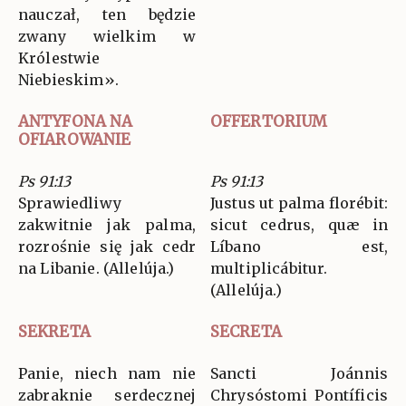
nauczał, ten będzie
zwany wielkim w
Królestwie
Niebieskim».
ANTYFONA NA
OFFERTORIUM
OFIAROWANIE
Ps 91:13
Ps 91:13
Sprawiedliwy
Justus ut palma florébit:
zakwitnie jak palma,
sicut cedrus, quæ in
rozrośnie się jak cedr
Líbano est,
na Libanie. (Allelúja.)
multiplicábitur.
(Allelúja.)
SEKRETA
SECRETA
Panie, niech nam nie
Sancti Joánnis
zabraknie serdecznej
Chrysóstomi Pontíficis