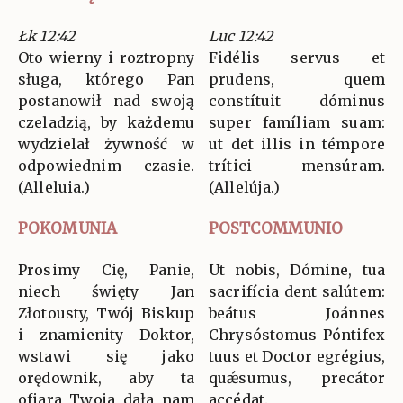
Łk 12:42
Luc 12:42
Oto wierny i roztropny
Fidélis servus et
sługa, którego Pan
prudens, quem
postanowił nad swoją
constítuit dóminus
czeladzią, by każdemu
super famíliam suam:
wydzielał żywność w
ut det illis in témpore
odpowiednim czasie.
trítici mensúram.
(Alleluia.)
(Allelúja.)
POKOMUNIA
POSTCOMMUNIO
Prosimy Cię, Panie,
Ut nobis, Dómine, tua
niech święty Jan
sacrifícia dent salútem:
Złotousty, Twój Biskup
beátus Joánnes
i znamienity Doktor,
Chrysóstomus Póntifex
wstawi się jako
tuus et Doctor egrégius,
orędownik, aby ta
quǽsumus, precátor
ofiara Twoja dała nam
accédat.