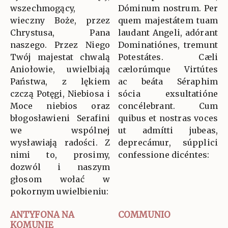
wszechmogący,
Dóminum nostrum. Per
wieczny Boże, przez
quem majestátem tuam
Chrystusa, Pana
laudant Angeli, adórant
naszego. Przez Niego
Dominatiónes, tremunt
Twój majestat chwalą
Potestátes. Cæli
Aniołowie, uwielbiają
cælorúmque Virtútes
Państwa, z lękiem
ac beáta Séraphim
czczą Potęgi, Niebiosa i
sócia exsultatióne
Moce niebios oraz
concélebrant. Cum
błogosławieni Serafini
quibus et nostras voces
we wspólnej
ut admítti jubeas,
wysławiają radości. Z
deprecámur, súpplici
nimi to, prosimy,
confessione dicéntes:
dozwól i naszym
głosom wołać w
pokornym uwielbieniu:
ANTYFONA NA
COMMUNIO
KOMUNIĘ