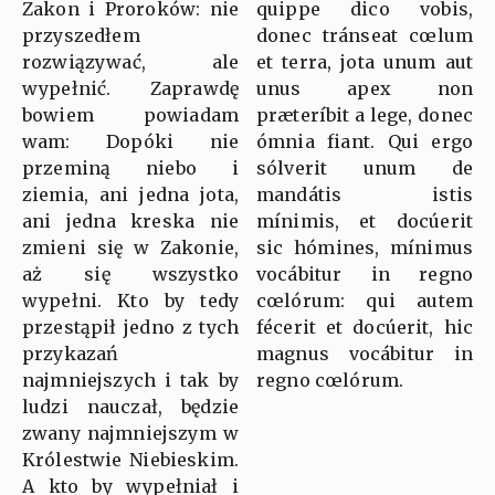
Zakon i Proroków: nie
quippe dico vobis,
przyszedłem
donec tránseat cœlum
rozwiązywać, ale
et terra, jota unum aut
wypełnić. Zaprawdę
unus apex non
bowiem powiadam
præteríbit a lege, donec
wam: Dopóki nie
ómnia fiant. Qui ergo
przeminą niebo i
sólverit unum de
ziemia, ani jedna jota,
mandátis istis
ani jedna kreska nie
mínimis, et docúerit
zmieni się w Zakonie,
sic hómines, mínimus
aż się wszystko
vocábitur in regno
wypełni. Kto by tedy
cœlórum: qui autem
przestąpił jedno z tych
fécerit et docúerit, hic
przykazań
magnus vocábitur in
najmniejszych i tak by
regno cœlórum.
ludzi nauczał, będzie
zwany najmniejszym w
Królestwie Niebieskim.
A kto by wypełniał i