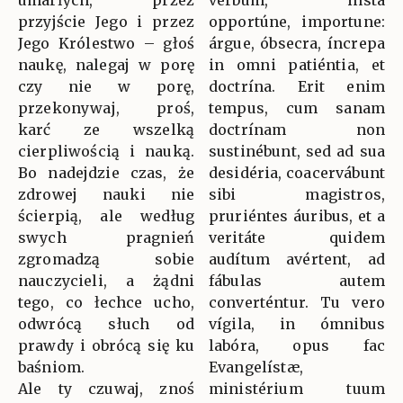
umarłych, przez
verbum, insta
przyjście Jego i przez
opportúne, importune:
Jego Królestwo – głoś
árgue, óbsecra, íncrepa
naukę, nalegaj w porę
in omni patiéntia, et
czy nie w porę,
doctrína. Erit enim
przekonywaj, proś,
tempus, cum sanam
karć ze wszelką
doctrínam non
cierpliwością i nauką.
sustinébunt, sed ad sua
Bo nadejdzie czas, że
desidéria, coacervábunt
zdrowej nauki nie
sibi magistros,
ścierpią, ale według
pruriéntes áuribus, et a
swych pragnień
veritáte quidem
zgromadzą sobie
audítum avértent, ad
nauczycieli, a żądni
fábulas autem
tego, co łechce ucho,
converténtur. Tu vero
odwrócą słuch od
vígila, in ómnibus
prawdy i obrócą się ku
labóra, opus fac
baśniom.
Evangelístæ,
Ale ty czuwaj, znoś
ministérium tuum