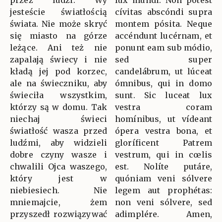
przez ludzi. Wy
lux mundi. Non potest
jesteście światłością
cívitas abscóndi supra
świata. Nie może skryć
montem pósita. Neque
się miasto na górze
accéndunt lucérnam, et
leżące. Ani też nie
ponunt eam sub módio,
zapalają świecy i nie
sed super
kładą jej pod korzec,
candelábrum, ut lúceat
ale na świeczniku, aby
ómnibus, qui in domo
świeciła wszystkim,
sunt. Sic luceat lux
którzy są w domu. Tak
vestra coram
niechaj świeci
homínibus, ut vídeant
światłość wasza przed
ópera vestra bona, et
ludźmi, aby widzieli
gloríficent Patrem
dobre czyny wasze i
vestrum, qui in cœlis
chwalili Ojca waszego,
est. Nolíte putáre,
który jest w
quóniam veni sólvere
niebiesiech. Nie
legem aut prophétas:
mniemajcie, żem
non veni sólvere, sed
przyszedł rozwiązywać
adimplére. Amen,