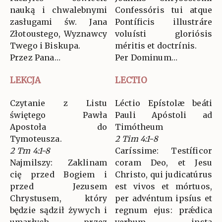
nauką i chwalebnymi
Confessóris tui atque
zasługami św. Jana
Pontíficis illustráre
Złotoustego, Wyznawcy
voluísti gloriósis
Twego i Biskupa.
méritis et doctrínis.
Przez Pana…
Per Dominum…
LEKCJA
LECTIO
Czytanie z Listu
Léctio Epístolæ beáti
świętego Pawła
Pauli Apóstoli ad
Apostoła do
Timótheum
Tymoteusza.
2 Tim 4:1-8
2 Tm 4:1-8
Caríssime: Testíficor
Najmilszy: Zaklinam
coram Deo, et Jesu
cię przed Bogiem i
Christo, qui judicatúrus
przed Jezusem
est vivos et mórtuos,
Chrystusem, który
per advéntum ipsíus et
będzie sądził żywych i
regnum ejus: prǽdica