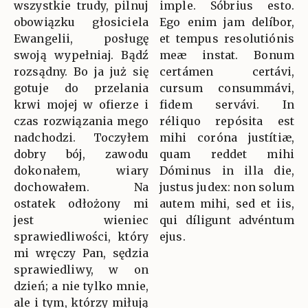
wszystkie trudy, pilnuj
imple. Sóbrius esto.
obowiązku głosiciela
Ego enim jam delíbor,
Ewangelii, posługę
et tempus resolutiónis
swoją wypełniaj. Bądź
meæ instat. Bonum
rozsądny. Bo ja już się
certámen certávi,
gotuje do przelania
cursum consummávi,
krwi mojej w ofierze i
fidem servávi. In
czas rozwiązania mego
réliquo repósita est
nadchodzi. Toczyłem
mihi coróna justítiæ,
dobry bój, zawodu
quam reddet mihi
dokonałem, wiary
Dóminus in illa die,
dochowałem. Na
justus judex: non solum
ostatek odłożony mi
autem mihi, sed et iis,
jest wieniec
qui díligunt advéntum
sprawiedliwości, który
ejus.
mi wręczy Pan, sędzia
sprawiedliwy, w on
dzień; a nie tylko mnie,
ale i tym, którzy miłują