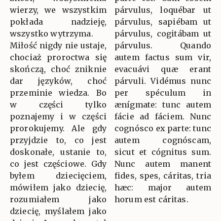
wierzy, we wszystkim
párvulus, loquébar ut
pokłada nadzieję,
párvulus, sapiébam ut
wszystko wytrzyma.
párvulus, cogitábam ut
Miłość nigdy nie ustaje,
párvulus. Quando
chociaż proroctwa się
autem factus sum vir,
skończą, choć zniknie
evacuávi quæ erant
dar języków, choć
párvuli. Vidémus nunc
przeminie wiedza. Bo
per spéculum in
w części tylko
ænígmate: tunc autem
poznajemy i w części
fácie ad fáciem. Nunc
prorokujemy. Ale gdy
cognósco ex parte: tunc
przyjdzie to, co jest
autem cognóscam,
doskonałe, ustanie to,
sicut et cógnitus sum.
co jest częściowe. Gdy
Nunc autem manent
byłem dziecięciem,
fides, spes, cáritas, tria
mówiłem jako dziecię,
hæc: major autem
rozumiałem jako
horum est cáritas.
dziecię, myślałem jako