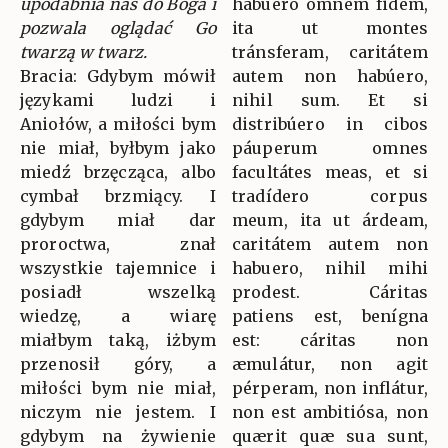
upodabnia nas do Boga i
habúero omnem fidem,
pozwala oglądać Go
ita ut montes
twarzą w twarz.
tránsferam, caritátem
Bracia: Gdybym mówił
autem non habúero,
językami ludzi i
nihil sum. Et si
Aniołów, a miłości bym
distribúero in cibos
nie miał, byłbym jako
páuperum omnes
miedź brzęcząca, albo
facultátes meas, et si
cymbał brzmiący. I
tradídero corpus
gdybym miał dar
meum, ita ut árdeam,
proroctwa, znał
caritátem autem non
wszystkie tajemnice i
habuero, nihil mihi
posiadł wszelką
prodest. Cáritas
wiedzę, a wiarę
patiens est, benígna
miałbym taką, iżbym
est: cáritas non
przenosił góry, a
æmulátur, non agit
miłości bym nie miał,
pérperam, non inflátur,
niczym nie jestem. I
non est ambitiósa, non
gdybym na żywienie
quærit quæ sua sunt,