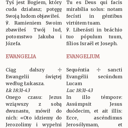
Tyś jest Bogiem, który
Tu es Deus qui facis
cuda działasz; potęgę
mirabília solus: notam
Swoją ludom objawiłeś.
fecísti in géntibus
℣. Ramieniem Swoim
virtútem tuam.
zbawiłeś Twój lud,
℣. Liberásti in bráchio
potomstwo Jakuba i
tuo pópulum tuum,
Józefa.
fílios Israël et Joseph.
EWANGELIA
EVANGELIUM
Ciąg dalszy ☩
Sequéntia ☩ sancti
Ewangelii świętej
Evangélii secúndum
według Łukasza.
Lucam
Łk 18:31-43
Luc 18:31-43
Onego czasu: Jezus
In illo témpore:
wziąwszy z sobą
Assúmpsit Jesus
dwunastu, mówił do
duódecim, et ait illis:
nich: «Oto idziemy do
Ecce, ascéndimus
Jerozolimy i wypełni
Jerosólymam, et