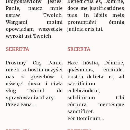
Błogosławiony jesteś,
Benedíctus es, Dómine,
Panie, naucz mnie
doce me justificatiónes
ustaw Twoich.
tuas: in lábiis meis
Wargami moimi
pronuntiávi ómnia
opowiadam wszystkie
judícia oris tui.
wyroki ust Twoich.
SEKRETA
SECRETA
Prosimy Cię, Panie,
Hæc hóstia, Dómine,
niech ta hostia oczyści
quǽsumus, emúndet
nas z grzechów i
nostra delícta: et, ad
uświęci dusze i ciała
sacrifícium
sług Twoich do
celebrándum,
sprawowania ofiary.
subditórum tibi
Przez Pana…
córpora mentésque
sanctíficet.
Per Dominum…