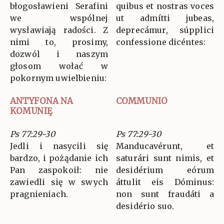
błogosławieni Serafini
quibus et nostras voces
we wspólnej
ut admítti jubeas,
wysławiają radości. Z
deprecámur, súpplici
nimi to, prosimy,
confessione dicéntes:
dozwól i naszym
głosom wołać w
pokornym uwielbieniu:
ANTYFONA NA
COMMUNIO
KOMUNIĘ
Ps 77:29-30
Ps 77:29-30
Jedli i nasycili się
Manducavérunt, et
bardzo, i pożądanie ich
saturári sunt nimis, et
Pan zaspokoił: nie
desidérium eórum
zawiedli się w swych
áttulit eis Dóminus:
pragnieniach.
non sunt fraudáti a
desidério suo.