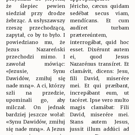
że ślepiec pewien
Jéricho, cæcus quidam
siedział przy drodze
sedébat secus viam,
żebrząc. A usłyszawszy
mendícans. Et cum
rzeszę przechodzącą,
audíret turbam
zapytał, co by to było. I
prætereúntem,
powiedziano mu, że
interrogábat, quid hoc
Jezus Nazareński
esset. Dixérunt autem
przechodzi mimo. I
ei, quod Jesus
zawołał mówiąc:
Nazarénus transíret. Et
«Jezusie, Synu
clamávit, dicens: Jesu,
Dawidów, zmiłuj się
fili David, miserére
nade mną». A ci, którzy
mei. Et qui præíbant,
szli na przedzie,
increpábant eum, ut
upominali go, aby
tacéret. Ipse vero multo
milczał. On jednak
magis clamábat: Fili
bardziej jeszcze wołał:
David, miserére mei.
«Synu Dawidów, zmiłuj
Stans autem Jesus,
się nade mną». A Jezus
jussit illum addúci ad