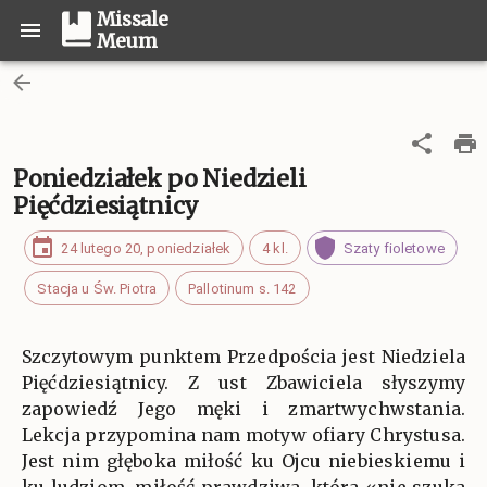
Missale
Meum
Poniedziałek po Niedzieli
Pięćdziesiątnicy
24 lutego 20, poniedziałek
4 kl.
Szaty fioletowe
Stacja u Św. Piotra
Pallotinum s. 142
Szczytowym punktem Przedpościa jest Niedziela
Pięćdziesiątnicy. Z ust Zbawiciela słyszymy
zapowiedź Jego męki i zmartwychwstania.
Lekcja przypomina nam motyw ofiary Chrystusa.
Jest nim głęboka miłość ku Ojcu niebieskiemu i
ku ludziom, miłość prawdziwa, która «nie szuka