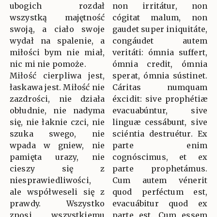
ubogich rozdał
non irritátur, non
wszystką majętność
cógitat malum, non
swoją, a ciało swoje
gaudet super iniquitáte,
wydał na spalenie, a
congáudet autem
miłości bym nie miał,
veritáti: ómnia suffert,
nic mi nie pomoże.
ómnia credit, ómnia
Miłość cierpliwa jest,
sperat, ómnia sústinet.
łaskawa jest. Miłość nie
Cáritas numquam
zazdrości, nie działa
éxcidit: sive prophétiæ
obłudnie, nie nadyma
evacuabúntur, sive
się, nie łaknie czci, nie
linguæ cessábunt, sive
szuka swego, nie
sciéntia destruétur. Ex
wpada w gniew, nie
parte enim
pamięta urazy, nie
cognóscimus, et ex
cieszy się z
parte prophetámus.
niesprawiedliwości,
Cum autem vénerit
ale współweseli się z
quod perféctum est,
prawdy. Wszystko
evacuábitur quod ex
znosi, wszystkiemu
parte est. Cum essem