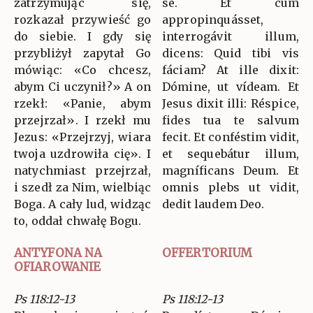
zatrzymując się,
se. Et cum
rozkazał przywieść go
appropinquásset,
do siebie. I gdy się
interrogávit illum,
przybliżył zapytał Go
dicens: Quid tibi vis
mówiąc: «Co chcesz,
fáciam? At ille dixit:
abym Ci uczynił?» A on
Dómine, ut vídeam. Et
rzekł: «Panie, abym
Jesus dixit illi: Réspice,
przejrzał». I rzekł mu
fides tua te salvum
Jezus: «Przejrzyj, wiara
fecit. Et conféstim vidit,
twoja uzdrowiła cię». I
et sequebátur illum,
natychmiast przejrzał,
magníficans Deum. Et
i szedł za Nim, wielbiąc
omnis plebs ut vidit,
Boga. A cały lud, widząc
dedit laudem Deo.
to, oddał chwałę Bogu.
ANTYFONA NA
OFFERTORIUM
OFIAROWANIE
Ps 118:12-13
Ps 118:12-13