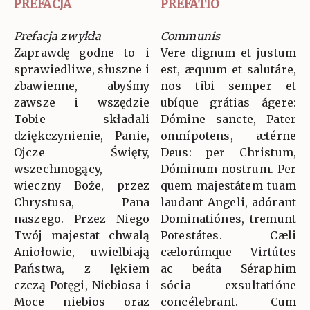
PREFACJA
PREFATIO
Prefacja zwykła
Communis
Zaprawdę godne to i
Vere dignum et justum
sprawiedliwe, słuszne i
est, æquum et salutáre,
zbawienne, abyśmy
nos tibi semper et
zawsze i wszędzie
ubíque grátias ágere:
Tobie składali
Dómine sancte, Pater
dziękczynienie, Panie,
omnípotens, ætérne
Ojcze Święty,
Deus: per Christum,
wszechmogący,
Dóminum nostrum. Per
wieczny Boże, przez
quem majestátem tuam
Chrystusa, Pana
laudant Angeli, adórant
naszego. Przez Niego
Dominatiónes, tremunt
Twój majestat chwalą
Potestátes. Cæli
Aniołowie, uwielbiają
cælorúmque Virtútes
Państwa, z lękiem
ac beáta Séraphim
czczą Potęgi, Niebiosa i
sócia exsultatióne
Moce niebios oraz
concélebrant. Cum