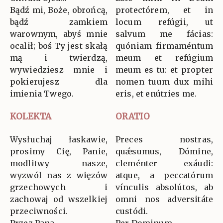
Bądź mi, Boże, obrońcą,
protectórem, et in
bądź zamkiem
locum refúgii, ut
warownym, abyś mnie
salvum me fácias:
ocalił; boś Ty jest skałą
quóniam firmaméntum
mą i twierdzą,
meum et refúgium
wywiedziesz mnie i
meum es tu: et propter
pokierujesz dla
nomen tuum dux mihi
imienia Twego.
eris, et enútries me.
KOLEKTA
ORATIO
Wysłuchaj łaskawie,
Preces nostras,
prosimy Cię, Panie,
quǽsumus, Dómine,
modlitwy nasze,
cleménter exáudi:
wyzwól nas z więzów
atque, a peccatórum
grzechowych i
vínculis absolútos, ab
zachowaj od wszelkiej
omni nos adversitáte
przeciwności.
custódi.
Przez Pana…
Per Dominum…