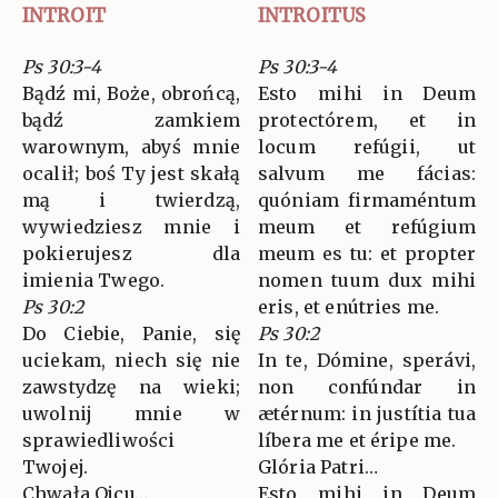
INTROIT
INTROITUS
Ps 30:3-4
Ps 30:3-4
Bądź mi, Boże, obrońcą,
Esto mihi in Deum
bądź zamkiem
protectórem, et in
warownym, abyś mnie
locum refúgii, ut
ocalił; boś Ty jest skałą
salvum me fácias:
mą i twierdzą,
quóniam firmaméntum
wywiedziesz mnie i
meum et refúgium
pokierujesz dla
meum es tu: et propter
imienia Twego.
nomen tuum dux mihi
Ps 30:2
eris, et enútries me.
Do Ciebie, Panie, się
Ps 30:2
uciekam, niech się nie
In te, Dómine, sperávi,
zawstydzę na wieki;
non confúndar in
uwolnij mnie w
ætérnum: in justítia tua
sprawiedliwości
líbera me et éripe me.
Twojej.
Glória Patri…
Chwała Ojcu…
Esto mihi in Deum