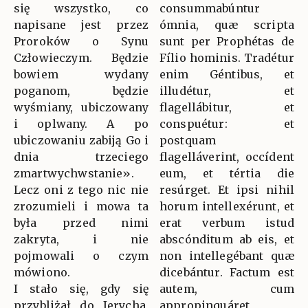
się wszystko, co
consummabúntur
napisane jest przez
ómnia, quæ scripta
Proroków o Synu
sunt per Prophétas de
Człowieczym. Będzie
Fílio hominis. Tradétur
bowiem wydany
enim Géntibus, et
poganom, będzie
illudétur, et
wyśmiany, ubiczowany
flagellábitur, et
i oplwany. A po
conspuétur: et
ubiczowaniu zabiją Go i
postquam
dnia trzeciego
flagelláverint, occídent
zmartwychwstanie».
eum, et tértia die
Lecz oni z tego nic nie
resúrget. Et ipsi nihil
zrozumieli i mowa ta
horum intellexérunt, et
była przed nimi
erat verbum istud
zakryta, i nie
abscónditum ab eis, et
pojmowali o czym
non intellegébant quæ
mówiono.
dicebántur. Factum est
I stało się, gdy się
autem, cum
przybliżał do Jerycha,
appropinquáret