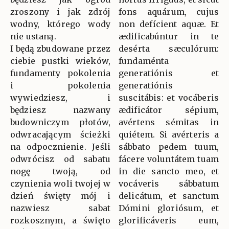
zroszony i jak zdrój
fons aquárum, cujus
wodny, którego wody
non defícient aquæ. Et
nie ustaną.
ædificabúntur in te
I będą zbudowane przez
desérta sæculórum:
ciebie pustki wieków,
fundaménta
fundamenty pokolenia
generatiónis et
i pokolenia
generatiónis
wywiedziesz, i
suscitábis: et vocáberis
będziesz nazwany
ædificátor sépium,
budowniczym płotów,
avértens sémitas in
odwracającym ścieżki
quiétem. Si avérteris a
na odpocznienie. Jeśli
sábbato pedem tuum,
odwrócisz od sabatu
fácere voluntátem tuam
nogę twoją, od
in die sancto meo, et
czynienia woli twojej w
vocáveris sábbatum
dzień święty mój i
delicátum, et sanctum
nazwiesz sabat
Dómini gloriósum, et
rozkosznym, a święto
glorificáveris eum,