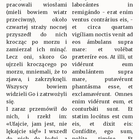
pracowali wiosłami
laborántes in
(mieli bowiem wiatr
remigándo - erat enim
przeciwny), około
ventus contrárius eis, -
czwartej straży nocnej
et circa quartam
przyszedł do nich
vigíliam noctis venit ad
krocząc po morzu i
eos ámbulans supra
zamierzał ich minąć.
mare: et volébat
Lecz oni, skoro Go
præteríre eos. At illi, ut
ujrzeli kroczącego po
vidérunt eum
morzu, mniemali, że to
ambulántem supra
zjawa, i zakrzyknęli.
mare, putavérunt
Wszyscy bowiem
phantásma esse, et
widzieli Go i zatrwożyli
exclamavérunt. Omnes
się.
enim vidérunt eum, et
I zaraz przemówił do
conturbáti sunt. Et
nich, i rzekł im:
statim locútus est cum
«Ufajcie, jam jest, nie
eis, et dixit eis:
lękajcie się!» I wszedł
Confídite, ego sum,
do nich do łodzi, a
nolíte timére. Et