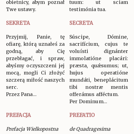
obietnicy, abym poznał
tuum: ut sciam
Twe ustawy.
testimónia tua.
SEKRETA
SECRETA
Przyjmij, Panie, tę
Súscipe, Dómine,
ofiarę, którą uznałeś za
sacrifícium, cujus te
godną, aby Cię
voluísti dignánter
przebłagać, i spraw,
immolatióne placári:
abyśmy oczyszczeni jej
præsta, quǽsumus; ut,
mocą, mogli Ci złożyć
hujus operatióne
szczerą miłość naszych
mundáti, beneplácitum
serc.
tibi nostræ mentis
Przez Pana…
offerámus afféctum.
Per Dominum…
PREFACJA
PREFATIO
Prefacja Wielkopostna
de Quadragesima