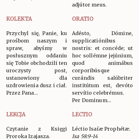
adjútor meus.
KOLEKTA
ORATIO
Przychyl się, Panie, ku
Adésto, Dómine,
prośbom naszym i
supplicatiónibus
spraw, abyśmy w
nostris: et concéde; ut
posłusznym oddaniu
hoc sollémne jejúnium,
się Tobie obchodzili ten
quod animábus
uroczysty post,
corporibúsque
ustanowiony dla
curándis salúbriter
uzdrowienia dusz i ciał.
institútum est, devóto
Przez Pana…
servítio celebrémus.
Per Dominum…
LEKCJA
LECTIO
Czytanie z Księgi
Léctio Isaíæ Prophétæ.
Proroka Izajasza.
Isa 58:9-14