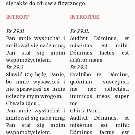
się także do zdrowia fizycznego.
INTROIT
INTROITUS
Ps 29:11
Ps 29:11.
Pan mnie wysłuchał i
Audívit Dóminus, et
zmiłował się nade mną;
misértus est mihi:
Pan stał się moim
Dóminus factus est
wspomożycielem.
adjútor meus.
Ps 29:2
Ps 29:2
Sławić Cię będę, Panie,
Exaltábo te, Dómine,
bo mnie wybawiłeś i
quóniam suscepísti
nie sprawiłeś ze mnie
me: nec delectásti
uciechy mym wrogom.
inimícos meos super
Chwała Ojcu…
me.
Pan mnie wysłuchał i
Glória Patri…
zmiłował się nade mną;
Audívit Dóminus, et
Pan stał się moim
misértus est mihi:
wspomożycielem.
Dóminus factus est