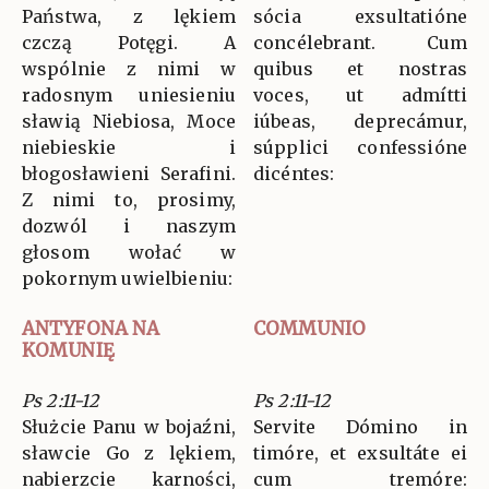
Państwa, z lękiem
sócia exsultatióne
czczą Potęgi. A
concélebrant. Cum
wspólnie z nimi w
quibus et nostras
radosnym uniesieniu
voces, ut admítti
sławią Niebiosa, Moce
iúbeas, deprecámur,
niebieskie i
súpplici confessióne
błogosławieni Serafini.
dicéntes:
Z nimi to, prosimy,
dozwól i naszym
głosom wołać w
pokornym uwielbieniu:
ANTYFONA NA
COMMUNIO
KOMUNIĘ
Ps 2:11-12
Ps 2:11-12
Służcie Panu w bojaźni,
Servite Dómino in
sławcie Go z lękiem,
timóre, et exsultáte ei
nabierzcie karności,
cum tremóre: