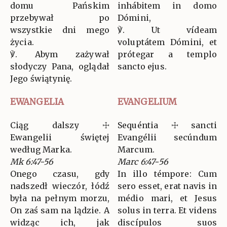
domu Pańskim
inhábitem in domo
przebywał po
Dómini,
wszystkie dni mego
℣. Ut vídeam
życia.
voluptátem Dómini, et
℣. Abym zażywał
prótegar a templo
słodyczy Pana, oglądał
sancto ejus.
Jego świątynię.
EWANGELIA
EVANGELIUM
Ciąg dalszy ☩
Sequéntia ☩ sancti
Ewangelii świętej
Evangélii secúndum
według Marka.
Marcum.
Mk 6:47-56
Marc 6:47-56
Onego czasu, gdy
In illo témpore: Cum
nadszedł wieczór, łódź
sero esset, erat navis in
była na pełnym morzu,
médio mari, et Jesus
On zaś sam na lądzie. A
solus in terra. Et videns
widząc ich, jak
discípulos suos