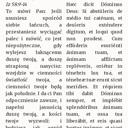
Iz 58:9-14
Hæc dicit Dóminus
To mówi Pan: Jeśli
Deus: Si abstúleris de
usuniesz spośród
médio tui caténam, et
siebie łańcuch, a
desíeris exténdere
przestaniesz wyciągać
dígitum, et loqui quod
palec i mówić, co jest
non prodest. Cum
niepożyteczne, gdy
effúderis esuriénti
wylejesz łaknącemu
ánimam tuam, et
duszę twoją, a duszę
ánimam afflíctam
utrapioną nasycisz:
repléveris, oriétur in
wzejdzie w ciemności
ténebris lux tua, et
światłość twoja, a
ténebræ tuæ erunt sicut
ciemności twoje będą
merídies. Et réquiem
jak południe. I da ci Pan
tibi dabit Dóminus
odpocznienie zawsze, i
semper, et implébit
napełni jasnością
splendóribus ánimam
duszę twoją, a kości
tuam, et ossa tua
twoje wyzwoli: i
liberábit, et eris quasi
będziesz jak ogród
hortus irríguus, et sicut