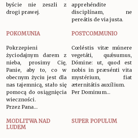
byście nie zeszli z
apprehéndite
drogi prawej.
disciplínam, ne
pereátis de via justa.
POKOMUNIA
POSTCOMMUNIO
Pokrzepieni
Cœléstis vitæ múnere
życiodajnym darem z
vegetáti, quǽsumus,
nieba, prosimy Cię,
Dómine: ut, quod est
Panie, aby to, co w
nobis in præsénti vita
obecnym życiu jest dla
mystérium, fiat
nas tajemnicą, stało się
æternitátis auxílium.
pomocą do osiągnięcia
Per Dominum…
wieczności.
Przez Pana…
MODLITWA NAD
SUPER POPULUM
LUDEM