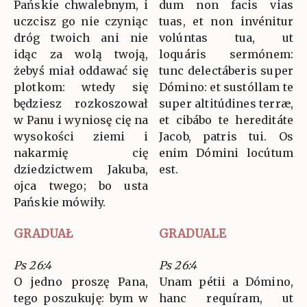
Pańskie chwalebnym, i
dum non facis vias
uczcisz go nie czyniąc
tuas, et non invénitur
dróg twoich ani nie
volúntas tua, ut
idąc za wolą twoją,
loquáris sermónem:
żebyś miał oddawać się
tunc delectáberis super
plotkom: wtedy się
Dómino: et sustóllam te
będziesz rozkoszował
super altitúdines terræ,
w Panu i wyniosę cię na
et cibábo te hereditáte
wysokości ziemi i
Jacob, patris tui. Os
nakarmię cię
enim Dómini locútum
dziedzictwem Jakuba,
est.
ojca twego; bo usta
Pańskie mówiły.
GRADUAŁ
GRADUALE
Ps 26:4
Ps 26:4
O jedno proszę Pana,
Unam pétii a Dómino,
tego poszukuję: bym w
hanc requíram, ut