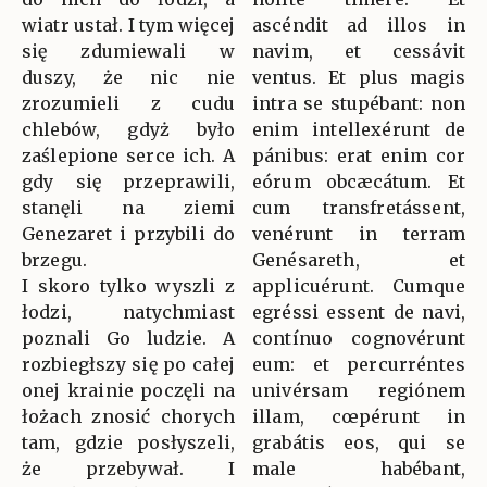
wiatr ustał. I tym więcej
ascéndit ad illos in
się zdumiewali w
navim, et cessávit
duszy, że nic nie
ventus. Et plus magis
zrozumieli z cudu
intra se stupébant: non
chlebów, gdyż było
enim intellexérunt de
zaślepione serce ich. A
pánibus: erat enim cor
gdy się przeprawili,
eórum obcæcátum. Et
stanęli na ziemi
cum transfretássent,
Genezaret i przybili do
venérunt in terram
brzegu.
Genésareth, et
I skoro tylko wyszli z
applicuérunt. Cumque
łodzi, natychmiast
egréssi essent de navi,
poznali Go ludzie. A
contínuo cognovérunt
rozbiegłszy się po całej
eum: et percurréntes
onej krainie poczęli na
univérsam regiónem
łożach znosić chorych
illam, cœpérunt in
tam, gdzie posłyszeli,
grabátis eos, qui se
że przebywał. I
male habébant,