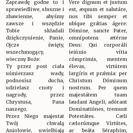
Zaprawdę godne to i
Vere dignum et justum
sprawiedliwe, słuszne i
est, æquum et salutáre,
zbawienne, abyśmy
nos tibi semper et
zawsze i wszędzie
ubíque grátias ágere:
Tobie składali
Dómine, sancte Pater,
dziękczynienie, Panie,
omnípotens ætérne
Ojcze święty,
Deus: Qui corporáli
wszechmogący,
ieiúnio vítia
wieczny Boże:
cómprimis, mentem
Ty przez post ciała
élevas, virtútem
uśmierzasz wady,
largíris et prǽmia: per
podnosisz ducha,
Christum Dóminum
udzielasz cnoty i
nostrum. Per quem
nagrody, przez
majestátem tuam
Chrystusa, Pana
laudant Angeli, adórant
naszego.
Dominatiónes, tremunt
Przez Niego majestat
Potestátes. Cæli
Twój chwalą
cælorúmque Virtútes,
Aniołowie, uwielbiają
ac beáta Séraphim,