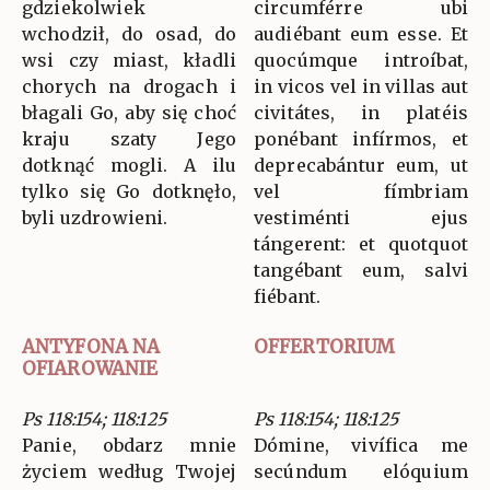
gdziekolwiek
circumférre ubi
wchodził, do osad, do
audiébant eum esse. Et
wsi czy miast, kładli
quocúmque introíbat,
chorych na drogach i
in vicos vel in villas aut
błagali Go, aby się choć
civitátes, in platéis
kraju szaty Jego
ponébant infírmos, et
dotknąć mogli. A ilu
deprecabántur eum, ut
tylko się Go dotknęło,
vel fímbriam
byli uzdrowieni.
vestiménti ejus
tángerent: et quotquot
tangébant eum, salvi
fiébant.
ANTYFONA NA
OFFERTORIUM
OFIAROWANIE
Ps 118:154; 118:125
Ps 118:154; 118:125
Panie, obdarz mnie
Dómine, vivífica me
życiem według Twojej
secúndum elóquium