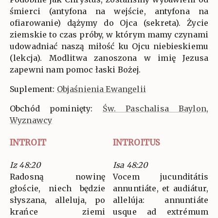
śmierci (antyfona na wejście, antyfona na
ofiarowanie) dążymy do Ojca (sekreta). Życie
ziemskie to czas próby, w którym mamy czynami
udowadniać naszą miłość ku Ojcu niebieskiemu
(lekcja). Modlitwa zanoszona w imię Jezusa
zapewni nam pomoc łaski Bożej.
Suplement:
Objaśnienia Ewangelii
Obchód pominięty:
Św. Paschalisa Baylon,
Wyznawcy
INTROIT
INTROITUS
Iz 48:20
Isa 48:20
Radosną nowinę
Vocem jucunditátis
głoście, niech będzie
annuntiáte, et audiátur,
słyszana, alleluja, po
allelúja: annuntiáte
krańce ziemi
usque ad extrémum