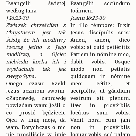
Ewangelii świętej
Evangélii secúndum
według Jana.
Joánnem
J 16:23-30
Joann 16:23-30
Związek chrześcijan z
In illo témpore: Dixit
Chrystusem jest tak
Jesus discípulis suis:
ścisły, że ich modlitwy
Amen, amen, dico
tworzą jedno z Jego
vobis: si quid petiéritis
modlitwą, a Ojciec
Patrem in nómine meo,
niebieski kocha ich i
dabit vobis. Usque
wysłuchuje tak jak
modo non petístis
swego Syna.
quidquam in nómine
Onego czasu: Rzekł
meo: Pétite, et
Jezus uczniom swoim:
accipiétis, ut gáudium
«Zaprawdę, zaprawdę
vestrum sit plenum.
powiadam wam: Jeśli o
Hæc in provérbiis
co prosić będziecie
locútus sum vobis.
Ojca w imię moje, da
Venit hora, cum jam
wam. Dotychczas o nic
non in provérbiis
nie prosiliście w imię
loquar vobis, sed palam