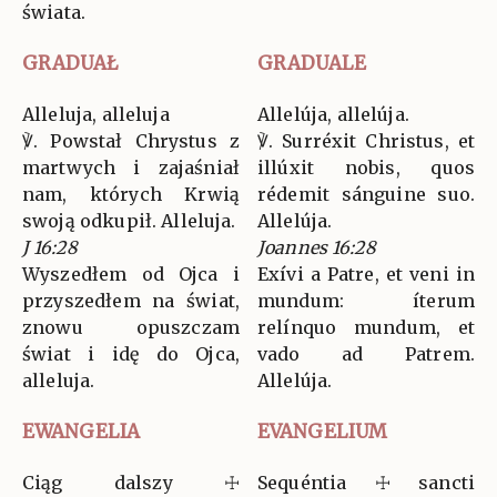
świata.
GRADUAŁ
GRADUALE
Alleluja, alleluja
Allelúja, allelúja.
℣. Powstał Chrystus z
℣. Surréxit Christus, et
martwych i zajaśniał
illúxit nobis, quos
nam, których Krwią
rédemit sánguine suo.
swoją odkupił. Alleluja.
Allelúja.
J 16:28
Joannes 16:28
Wyszedłem od Ojca i
Exívi a Patre, et veni in
przyszedłem na świat,
mundum: íterum
znowu opuszczam
relínquo mundum, et
świat i idę do Ojca,
vado ad Patrem.
alleluja.
Allelúja.
EWANGELIA
EVANGELIUM
Ciąg dalszy ☩
Sequéntia ☩ sancti