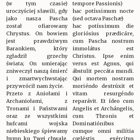
(w tym czasie)
tempore Passionis)
uroczyściej sławili, gdy
hac potíssimum nocte
jako nasza Pascha
(sed octava Paschæ)
został ofiarowany
hac potíssimum die
Chrystus. On bowiem
gloriósius prædicáre,
jest prawdziwym
cum Pascha nostrum
Barankiem, który
immolátus est
zgładził grzechy
Christus. Ipse enim
świata; On umierając
verus est Agnus, qui
zniweczył naszą śmierć
ábstulit peccáta mundi.
i zmartwychwstając
Qui mortem nostram
przywrócił nam życie.
moriéndo destrúxit et
Przeto z Aniołami i
vitam resurgéndo
Archaniołami, z
reparávit. Et ídeo cum
Tronami i Państwami
Angelis et Archángelis,
oraz ze wszystkimi
cum Thronis et
hufcami wojska
Dominatiónibus
niebieskiego śpiewamy
cumque omni milítia
hymn ku Twej chwale,
cœléstis exércitus