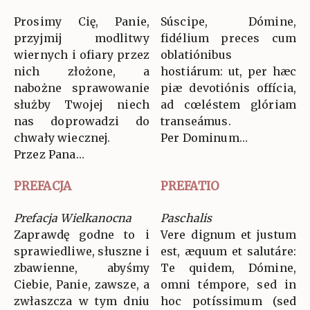
Prosimy Cię, Panie,
Súscipe, Dómine,
przyjmij modlitwy
fidélium preces cum
wiernych i ofiary przez
oblatiónibus
nich złożone, a
hostiárum: ut, per hæc
nabożne sprawowanie
piæ devotiónis offícia,
służby Twojej niech
ad cœléstem glóriam
nas doprowadzi do
transeámus.
chwały wiecznej.
Per Dominum…
Przez Pana…
PREFACJA
PREFATIO
Prefacja Wielkanocna
Paschalis
Zaprawdę godne to i
Vere dignum et justum
sprawiedliwe, słuszne i
est, æquum et salutáre:
zbawienne, abyśmy
Te quidem, Dómine,
Ciebie, Panie, zawsze, a
omni témpore, sed in
zwłaszcza w tym dniu
hoc potíssimum (sed