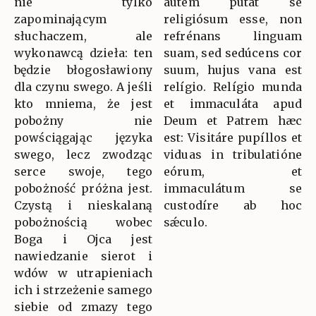
nie tylko
autem putat se
zapominającym
religiósum esse, non
słuchaczem, ale
refrénans linguam
wykonawcą dzieła: ten
suam, sed sedúcens cor
będzie błogosławiony
suum, hujus vana est
dla czynu swego. A jeśli
relígio. Relígio munda
kto mniema, że jest
et immaculáta apud
pobożny nie
Deum et Patrem hæc
powściągając języka
est: Visitáre pupíllos et
swego, lecz zwodząc
viduas in tribulatióne
serce swoje, tego
eórum, et
pobożność próżna jest.
immaculátum se
Czystą i nieskalaną
custodíre ab hoc
pobożnością wobec
sǽculo.
Boga i Ojca jest
nawiedzanie sierot i
wdów w utrapieniach
ich i strzeżenie samego
siebie od zmazy tego