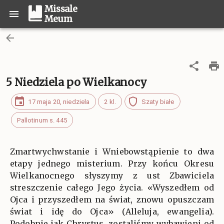
Missale
Meum
5 Niedziela po Wielkanocy
17 maja 20, niedziela
2 kl.
Szaty białe
Pallotinum s. 445
Zmartwychwstanie i Wniebowstąpienie to dwa
etapy jednego misterium. Przy końcu Okresu
Wielkanocnego słyszymy z ust Zbawiciela
streszczenie całego Jego życia. «Wyszedłem od
Ojca i przyszedłem na świat, znowu opuszczam
świat i idę do Ojca» (Alleluja, ewangelia).
Podobnie jak Chrystus, zostaliśmy wybawieni od