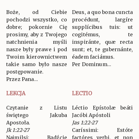
Boże, od Ciebie
Deus, a quo bona cuncta
pochodzi wszystko, co
procédunt, largíre
dobre; pokornie Cię
supplícibus tuis: ut
prosimy, aby z Twojego
cogitémus, te
natchnienia myśli
inspiránte, quæ recta
nasze były prawe i pod
sunt; et, te gubernánte,
Twoim kierownictwem
éadem faciámus.
takie samo było nasze
Per Dominum…
postępowanie.
Przez Pana…
LEKCJA
LECTIO
Czytanie z Listu
Léctio Epístolæ beáti
świętego Jakuba
Jacóbi Apóstoli
Apostoła.
Jas 1:22-27
Jk 1:22-27
Caríssimi: Estóte
Najmilsi: Bądźcie
factóres verbi, et non