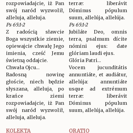
rozpowiadajcie, iż Pan
terræ: liberávit
swój naród wyzwolił,
Dóminus pópulum
alleluja, alleluja.
suum, allelúja, allelúja.
Ps 65:1-2
Ps 65:1-2
Z radością sławcie
Jubiláte Deo, omnis
Boga wszystkie ziemie,
terra, psalmum dícite
opiewajcie chwałę Jego
nómini ejus: date
imienia, cześć Jemu
glóriam laudi ejus.
świetną oddajcie.
Glória Patri…
Chwała Ojcu…
Vocem jucunditátis
Radosną nowinę
annuntiáte, et audiátur,
głoście, niech będzie
allelúja: annuntiáte
słyszana, alleluja, po
usque ad extrémum
krańce ziemi
terræ: liberávit
rozpowiadajcie, iż Pan
Dóminus pópulum
swój naród wyzwolił,
suum, allelúja, allelúja.
alleluja, alleluja.
KOLEKTA
ORATIO