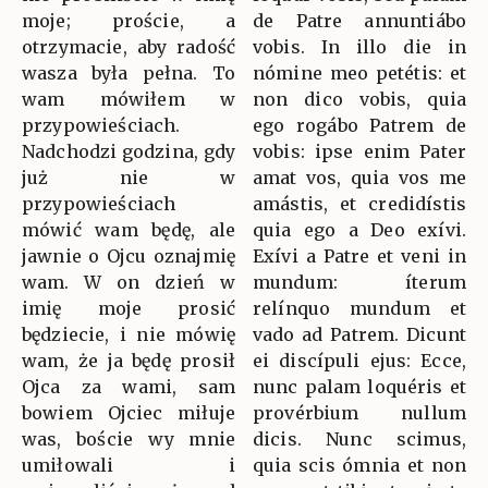
moje; proście, a
de Patre annuntiábo
otrzymacie, aby radość
vobis. In illo die in
wasza była pełna. To
nómine meo petétis: et
wam mówiłem w
non dico vobis, quia
przypowieściach.
ego rogábo Patrem de
Nadchodzi godzina, gdy
vobis: ipse enim Pater
już nie w
amat vos, quia vos me
przypowieściach
amástis, et credidístis
mówić wam będę, ale
quia ego a Deo exívi.
jawnie o Ojcu oznajmię
Exívi a Patre et veni in
wam. W on dzień w
mundum: íterum
imię moje prosić
relínquo mundum et
będziecie, i nie mówię
vado ad Patrem. Dicunt
wam, że ja będę prosił
ei discípuli ejus: Ecce,
Ojca za wami, sam
nunc palam loquéris et
bowiem Ojciec miłuje
provérbium nullum
was, boście wy mnie
dicis. Nunc scimus,
umiłowali i
quia scis ómnia et non