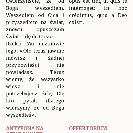
uwierzyliście, że od
opus est tibi, ut quis te
Boga wyszedłem.
intérroget: in hoc
Wyszedłem od Ojca i
crédimus, quia a Deo
przyszedłem na świat,
exísti.
znowu opuszczam
świat i idę do Ojca».
Rzekli Mu uczniowie
Jego: «Oto teraz jawnie
mówisz i żadnej
przypowieści nie
powiadasz. Teraz
wiemy, że wszystko
wiesz i nie
potrzebujesz, żeby Cię
kto pytał; dlatego
wierzymy, że od Boga
wyszedłeś».
ANTYFONA NA
OFFERTORIUM