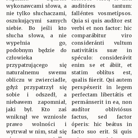
wykonawcami słowa, a
auditóres tantum:
nie tylko słuchaczami,
falléntes vosmetípsos.
oszukującymi samych
Quia si quis audítor est
siebie. Bo jeśli kto
verbi et non factor: hic
słucha słowa, a nie
comparábitur viro
wypełnia go,
consideránti vultum
podobnym będzie do
nativitátis suæ in
człowieka
spéculo: considerávit
przypatrującego się
enim se et ábiit, et
naturalnemu swemu
statim oblítus est,
obliczu w zwierciadle,
qualis fúerit. Qui autem
gdyż przypatrzył się
perspéxerit in legem
sobie i odszedł, a
perfectam libertátis et
niebawem zapomniał,
permánserit in ea, non
jaki był. Kto zaś
audítor obliviósus
wniknął we wzniosłe
factus, sed factor
prawo wolności i
óperis: hic beátus in
wytrwał w nim, stał się
facto suo erit. Si quis