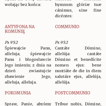
wołając bez końca:
hymnum glóriæ tuæ
cánimus, sine fine
dicéntes:
ANTYFONA NA
COMMUNIO
KOMUNIĘ
Ps 95:2
Ps 95:2
Śpiewajcie Panu,
Cantáte Dómino,
alleluja; śpiewajcie
allelúja: cantáte
Panu i błogosławcie
Dómino et benedícite
Jego imieniu; z dnia na
nomen ejus: bene
dzień zwiastujcie
nuntiáte de die in diem
zbawienie Jego,
salutáre ejus, allelúja,
alleluja, alleluja.
allelúja.
POKOMUNIA
POSTCOMMUNIO
Spraw, Panie, abyśmy
Tríbue nobis, Dómine,