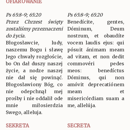
OFIAROWANIE
Ps 65:8-9; 65:20
Ps 65:8-9; 65:20
Przez Chrzest święty
Benedícite, gentes,
zostaliśmy przeznaczeni
Dóminum, Deum
do życia.
nostrum, et obaudíte
Błogosławcie, ludy,
vocem laudis ejus: qui
naszemu Bogu i sławę
pósuit ánimam meam
Jego chwały rozgłoście,
ad vitam, et non dedit
bo On dał duszy naszej
commovéri pedes
życie, a nodze naszej
meos: benedíctus
nie dał się powinąć.
Dóminus, qui non
Błogosławiony Bóg, co
amóvit deprecatiónem
nie odepchnął mej
meam et
prośby i nie oddalił ode
misericórdiam suam a
mnie miłosierdzia
me, allelúja.
Swego, alleluja.
SEKRETA
SECRETA