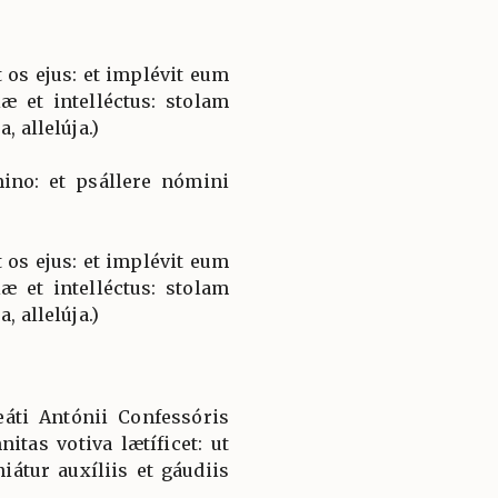
 os ejus: et implévit eum
æ et intelléctus: stolam
, allelúja.)
ino: et psállere nómini
 os ejus: et implévit eum
æ et intelléctus: stolam
, allelúja.)
áti Antónii Confessóris
itas votiva lætíficet: ut
átur auxíliis et gáudiis