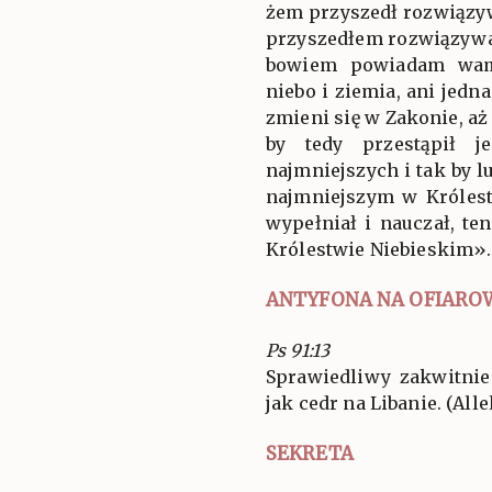
żem przyszedł rozwiązy
przyszedłem rozwiązywa
bowiem powiadam wam
niebo i ziemia, ani jedna
zmieni się w Zakonie, aż
by tedy przestąpił j
najmniejszych i tak by l
najmniejszym w Królest
wypełniał i nauczał, t
Królestwie Niebieskim».
ANTYFONA NA OFIARO
Ps 91:13
Sprawiedliwy zakwitnie
jak cedr na Libanie. (Allel
SEKRETA