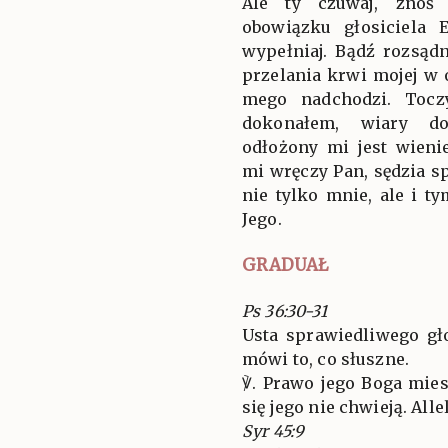
Ale ty czuwaj, znoś 
obowiązku głosiciela 
wypełniaj. Bądź rozsądn
przelania krwi mojej w 
mego nadchodzi. Tocz
dokonałem, wiary do
odłożony mi jest wieni
mi wręczy Pan, sędzia s
nie tylko mnie, ale i ty
Jego.
GRADUAŁ
Ps 36:30-31
Usta sprawiedliwego gł
mówi to, co słuszne.
℣. Prawo jego Boga mies
się jego nie chwieją. Allel
Syr 45:9