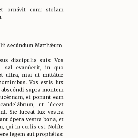
t ornávit eum: stolam
a.
gélii secúndum Matthǽum
sus discípulis suis: Vos
i sal evanúerit, in quo
t ultra, nisi ut mittátur
homínibus. Vos estis lux
s abscóndi supra montem
lucérnam, et ponunt eam
andelábrum, ut lúceat
t. Sic luceat lux vestra
nt ópera vestra bona, et
, qui in cœlis est. Nolíte
ere legem aut prophétas: