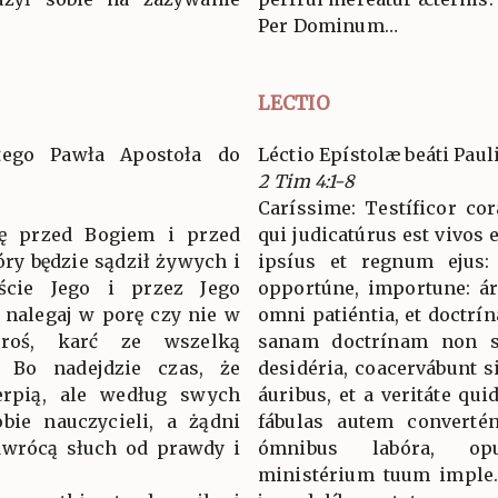
Per Dominum…
LECTIO
ętego Pawła Apostoła do
Léctio Epístolæ beáti Pau
2 Tim 4:1-8
Caríssime: Testíficor cor
ię przed Bogiem i przed
qui judicatúrus est vivos
ry będzie sądził żywych i
ipsíus et regnum ejus:
jście Jego i przez Jego
opportúne, importune: ár
 nalegaj w porę czy nie w
omni patiéntia, et doctrí
proś, karć ze wszelką
sanam doctrínam non su
. Bo nadejdzie czas, że
desidéria, coacervábunt s
erpią, ale według swych
áuribus, et a veritáte qu
bie nauczycieli, a żądni
fábulas autem convertén
odwrócą słuch od prawdy i
ómnibus labóra, op
ministérium tuum imple.