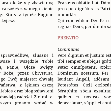
fiara okaże się zbawienną
Præsens oblátio fiat, Dómi
y raczyłeś z samego siebie
pro quo dignátus es Patri
wę: Który z tymże Bogiem
immoláre:
żyjesz.
Qui cum eódem Deo Patre e
regnas Deus, per ómnia s
PREFATIO
Communis
sprawiedliwe, słuszne i
Vere dignum et justum est
wsze i wszędzie Tobie
tibi semper et ubíque grát
ie, Panie, Ojcze Święty,
Pater omnípotens, ætér
 Boże, przez Chrystusa,
Dóminum nostrum. Per
ego Twój majestat chwalą
laudant Angeli, adórant
 Państwa, z lękiem czczą
Potestátes. Cæli cælorú
niebios oraz błogosławieni
Séraphim sócia exsultat
ławiają radości. Z nimi to,
quibus et nostras voc
aszym głosom wołać w
deprecámur, súpplici conf