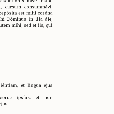
esolutiónis meæ instat.
i, cursum consummávi,
 repósita est mihi coróna
hi Dóminus in illa die,
tem mihi, sed et iis, qui
iéntiam, et lingua ejus
corde ipsíus: et non
jus.