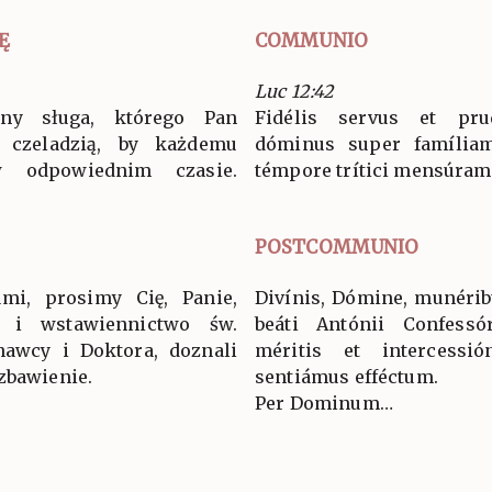
Ę
COMMUNIO
Luc 12:42
ny sługa, którego Pan
Fidélis servus et pru
 czeladzią, by każdemu
dóminus super famíliam
 odpowiednim czasie.
témpore trítici mensúram. 
POSTCOMMUNIO
mi, prosimy Cię, Panie,
Divínis, Dómine, munéribu
 i wstawiennictwo św.
beáti Antónii Confessó
awcy i Doktora, doznali
méritis et intercessión
zbawienie.
sentiámus efféctum.
Per Dominum…