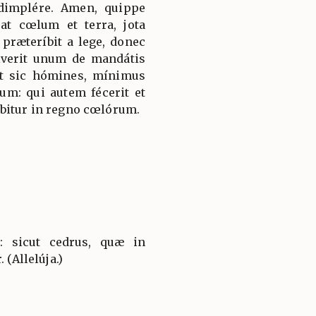
dimplére. Amen, quippe
at cœlum et terra, jota
ræteríbit a lege, donec
lverit unum de mandátis
it sic hómines, mínimus
um: qui autem fécerit et
bitur in regno cœlórum.
t: sicut cedrus, quæ in
 (Allelúja.)