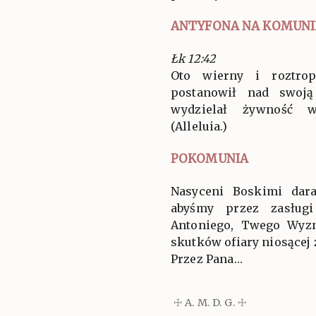
ANTYFONA NA KOMUNI
Łk 12:42
Oto wierny i roztrop
postanowił nad swoją
wydzielał żywność w
(Alleluia.)
POKOMUNIA
Nasyceni Boskimi dara
abyśmy przez zasługi
Antoniego, Twego Wyzn
skutków ofiary niosącej 
Przez Pana…
☩ A. M. D. G. ☩