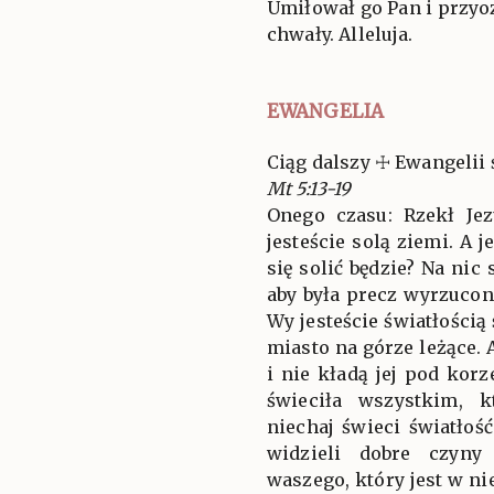
Umiłował go Pan i przyoz
chwały. Alleluja.
EWANGELIA
Ciąg dalszy ☩ Ewangelii 
Mt 5:13-19
Onego czasu: Rzekł J
jesteście solą ziemi. A j
się solić będzie? Na nic 
aby była precz wyrzucon
Wy jesteście światłością
miasto na górze leżące. 
i nie kładą jej pod korz
świeciła wszystkim, 
niechaj świeci światłoś
widzieli dobre czyny
waszego, który jest w ni