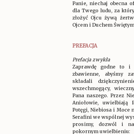
Panie, niechaj obecna o
dla Twego ludu, za któr
złożyć Ojcu żywą żert
Ojcem i Duchem Świętym 
PREFACJA
Prefacja zwykła
Zaprawdę godne to i 
zbawienne, abyśmy za
składali dziękczynien
wszechmogący, wieczny
Pana naszego. Przez Ni
Aniołowie, uwielbiają
Potęgi, Niebiosa i Moce 
Serafini we wspólnej wys
prosimy, dozwól i n
pokornym uwielbieniu: