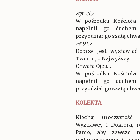
Syr 15:5
W pośrodku Kościoła 
napełnił go duchem
przyodział go szatą chwały
Ps 91:2
Dobrze jest wysławiać
Twemu, o Najwyższy.
Chwała Ojcu…
W pośrodku Kościoła 
napełnił go duchem
przyodział go szatą chwały
KOLEKTA
Niechaj uroczystość
Wyznawcy i Doktora, r
Panie, aby zawsze 
nadprzyrodzone i zasł