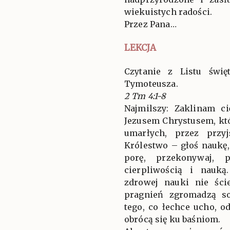
wiekuistych radości.
Przez Pana…
LEKCJA
Czytanie z Listu świ
Tymoteusza.
2 Tm 4:1-8
Najmilszy: Zaklinam c
Jezusem Chrystusem, któ
umarłych, przez przy
Królestwo – głoś naukę,
porę, przekonywaj, 
cierpliwością i nauką
zdrowej nauki nie ści
pragnień zgromadzą so
tego, co łechce ucho, 
obrócą się ku baśniom.