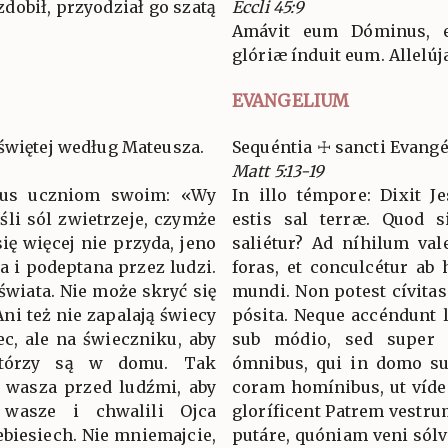
dobił, przyodział go szatą
Eccli 45:9
Amávit eum Dóminus, e
glóriæ índuit eum. Allelúj
EVANGELIUM
świętej według Mateusza.
Sequéntia ☩ sancti Evan
Matt 5:13-19
ezus uczniom swoim: «Wy
In illo témpore: Dixit Je
eśli sól zwietrzeje, czymże
estis sal terræ. Quod s
się więcej nie przyda, jeno
saliétur? Ad níhilum vale
a i podeptana przez ludzi.
foras, et conculcétur ab 
 świata. Nie może skryć się
mundi. Non potest cívita
Ani też nie zapalają świecy
pósita. Neque accéndunt 
ec, ale na świeczniku, aby
sub módio, sed super c
którzy są w domu. Tak
ómnibus, qui in domo sun
ć wasza przed ludźmi, aby
coram homínibus, ut vídea
 wasze i chwalili Ojca
gloríficent Patrem vestrum
ebiesiech. Nie mniemajcie,
putáre, quóniam veni sólv