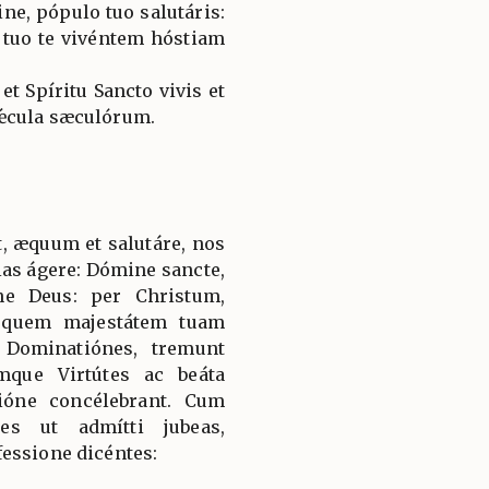
ne, pópulo tuo salutáris:
 tuo te vivéntem hóstiam
t Spíritu Sancto vivis et
ǽcula sæculórum.
, æquum et salutáre, nos
ias ágere: Dómine sancte,
ne Deus: per Christum,
 quem majestátem tuam
 Dominatiónes, tremunt
mque Virtútes ac beáta
ióne concélebrant. Cum
es ut admítti jubeas,
essione dicéntes: