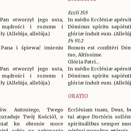
Eccli 15:5
Pan otworzył jego usta,
In médio Ecclésiæ apéruit
 mądrości i rozumu i
Dóminus spíritu sapiénti
. (Allelúja, allelúja.)
glóriæ índuit eum. (Allelúja
Ps 91:2
 Pana i śpiewać imieniu
Bonum est confitéri Dóm
tuo, Altíssime.
Glória Patri…
Pan otworzył jego usta,
In médio Ecclésiæ apéruit
 mądrości i rozumu i
Dóminus spíritu sapiénti
. (Allelúja, allelúja.)
glóriæ índuit eum. (Allelúja
ORATIO
 św. Antoniego, Twego
Ecclésiam tuam, Deus, be
ozraduje Twój Kościół, o
tui atque Doctóris sollémn
miał ku obronie moce
spirituálibus semper muni
użył sobie na zażywanie
pérfrui mereátur ætérnis.