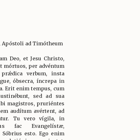
li Apóstoli ad Timótheum
am Deo, et Jesu Christo,
 et mórtuos, per advéntum
 prǽdica verbum, insta
gue, óbsecra, íncrepa in
na. Erit enim tempus, cum
stinébunt, sed ad sua
ibi magistros, pruriéntes
idem audítum avértent, ad
tur. Tu vero vígila, in
us fac Evangelístæ,
 Sóbrius esto. Ego enim