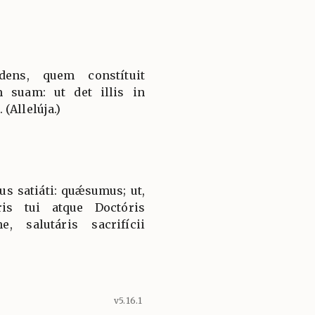
dens, quem constítuit
 suam: ut det illis in
(Allelúja.)
s satiáti: quǽsumus; ut,
ris tui atque Doctóris
e, salutáris sacrifícii
v5.16.1