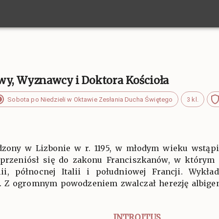
wy, Wyznawcy i Doktora Kościoła
Sobota po Niedzieli w Oktawie Zesłania Ducha Świętego
3 kl.
dzony w Lizbonie w r. 1195, w młodym wieku wstą
 przeniósł się do zakonu Franciszkanów, w którym
ii, północnej Italii i południowej Francji. Wykła
i. Z ogromnym powodzeniem zwalczał herezję albige
INTROITUS