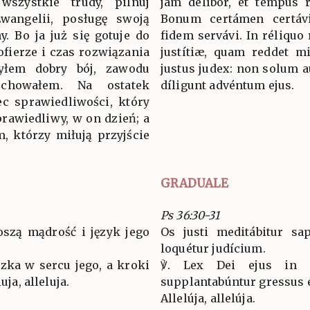
wszystkie trudy, pilnuj
jam delíbor, et tempus r
Ewangelii, posługę swoją
Bonum certámen certáv
y. Bo ja już się gotuje do
fidem servávi. In réliquo
ofierze i czas rozwiązania
justítiæ, quam reddet mi
yłem dobry bój, zawodu
justus judex: non solum au
chowałem. Na ostatek
díligunt advéntum ejus.
ec sprawiedliwości, który
prawiedliwy, w on dzień; a
m, którzy miłują przyjście
GRADUALE
Ps 36:30-31
oszą mądrość i język jego
Os justi meditábitur sap
loquétur judícium.
zka w sercu jego, a kroki
℣. Lex Dei ejus in 
uja, alleluja.
supplantabúntur gressus e
Allelúja, allelúja.