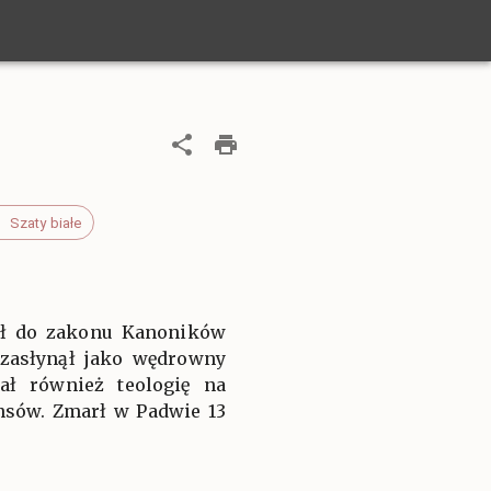
Szaty białe
pił do zakonu Kanoników
 zasłynął jako wędrowny
dał również teologię na
nsów. Zmarł w Padwie 13