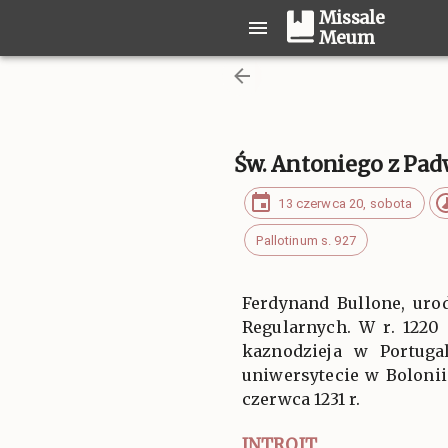
Missale
Meum
Św. Antoniego z Pad
13 czerwca 20, sobota
Pallotinum s. 927
Ferdynand Bullone, uro
Regularnych. W r. 1220
kaznodzieja w Portugal
uniwersytecie w Boloni
czerwca 1231 r.
INTROIT