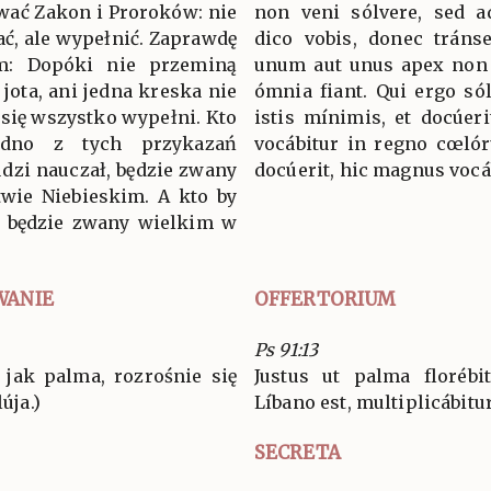
wać Zakon i Proroków: nie
non veni sólvere, sed a
ć, ale wypełnić. Zaprawdę
dico vobis, donec tránse
: Dopóki nie przeminą
unum aut unus apex non p
 jota, ani jedna kreska nie
ómnia fiant. Qui ergo só
 się wszystko wypełni. Kto
istis mínimis, et docúer
edno z tych przykazań
vocábitur in regno cœlór
udzi nauczał, będzie zwany
docúerit, hic magnus vocá
wie Niebieskim. A kto by
en będzie zwany wielkim w
WANIE
OFFERTORIUM
Ps 91:13
 jak palma, rozrośnie się
Justus ut palma florébi
úja.)
Líbano est, multiplicábitur.
SECRETA