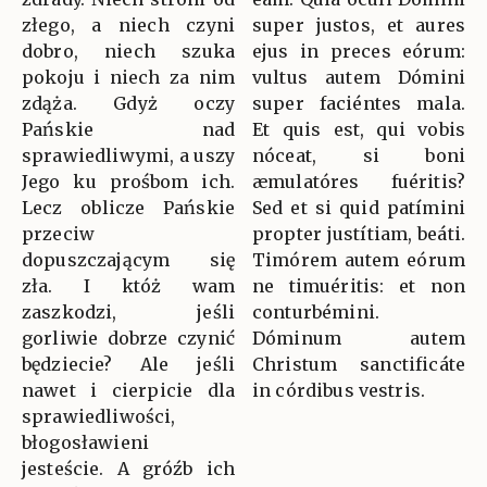
złego, a niech czyni
super justos, et aures
dobro, niech szuka
ejus in preces eórum:
pokoju i niech za nim
vultus autem Dómini
zdąża. Gdyż oczy
super faciéntes mala.
Pańskie nad
Et quis est, qui vobis
sprawiedliwymi, a uszy
nóceat, si boni
Jego ku prośbom ich.
æmulatóres fuéritis?
Lecz oblicze Pańskie
Sed et si quid patímini
przeciw
propter justítiam, beáti.
dopuszczającym się
Timórem autem eórum
zła. I któż wam
ne timuéritis: et non
zaszkodzi, jeśli
conturbémini.
gorliwie dobrze czynić
Dóminum autem
będziecie? Ale jeśli
Christum sanctificáte
nawet i cierpicie dla
in córdibus vestris.
sprawiedliwości,
błogosławieni
jesteście. A gróźb ich