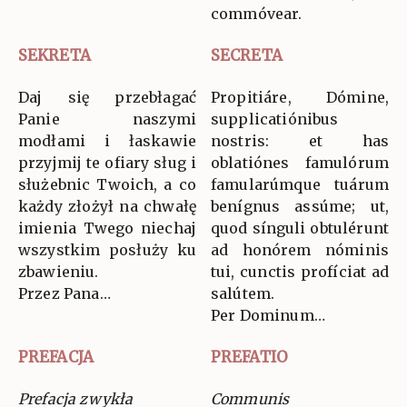
commóvear.
SEKRETA
SECRETA
Daj się przebłagać
Propitiáre, Dómine,
Panie naszymi
supplicatiónibus
modłami i łaskawie
nostris: et has
przyjmij te ofiary sług i
oblatiónes famulórum
służebnic Twoich, a co
famularúmque tuárum
każdy złożył na chwałę
benígnus assúme; ut,
imienia Twego niechaj
quod sínguli obtulérunt
wszystkim posłuży ku
ad honórem nóminis
zbawieniu.
tui, cunctis profíciat ad
Przez Pana…
salútem.
Per Dominum…
PREFACJA
PREFATIO
Prefacja zwykła
Communis