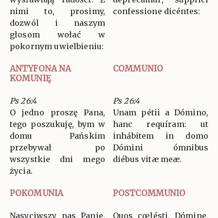
nimi to, prosimy,
confessione dicéntes:
dozwól i naszym
głosom wołać w
pokornym uwielbieniu:
ANTYFONA NA
COMMUNIO
KOMUNIĘ
Ps 26:4
Ps 26:4
O jedno proszę Pana,
Unam pétii a Dómino,
tego poszukuję, bym w
hanc requíram: ut
domu Pańskim
inhábitem in domo
przebywał po
Dómini ómnibus
wszystkie dni mego
diébus vitæ meæ.
życia.
POKOMUNIA
POSTCOMMUNIO
Nasyciwszy nas Panie,
Quos cœlésti, Dómine,