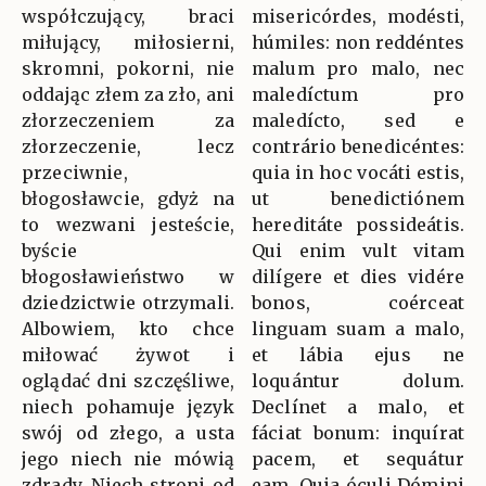
współczujący, braci
misericórdes, modésti,
miłujący, miłosierni,
húmiles: non reddéntes
skromni, pokorni, nie
malum pro malo, nec
oddając złem za zło, ani
maledíctum pro
złorzeczeniem za
maledícto, sed e
złorzeczenie, lecz
contrário benedicéntes:
przeciwnie,
quia in hoc vocáti estis,
błogosławcie, gdyż na
ut benedictiónem
to wezwani jesteście,
hereditáte possideátis.
byście
Qui enim vult vitam
błogosławieństwo w
dilígere et dies vidére
dziedzictwie otrzymali.
bonos, coérceat
Albowiem, kto chce
linguam suam a malo,
miłować żywot i
et lábia ejus ne
oglądać dni szczęśliwe,
loquántur dolum.
niech pohamuje język
Declínet a malo, et
swój od złego, a usta
fáciat bonum: inquírat
jego niech nie mówią
pacem, et sequátur
zdrady. Niech stroni od
eam. Quia óculi Dómini