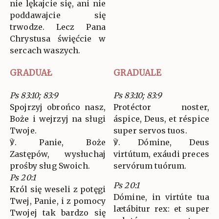
nie lękajcie się, ani nie
poddawajcie się
trwodze. Lecz Pana
Chrystusa święćcie w
sercach waszych.
GRADUAŁ
GRADUALE
Ps 83:10; 83:9
Ps 83:10; 83:9
Spojrzyj obrońco nasz,
Protéctor noster,
Boże i wejrzyj na sługi
áspice, Deus, et réspice
Twoje.
super servos tuos.
℣. Panie, Boże
℣. Dómine, Deus
Zastępów, wysłuchaj
virtútum, exáudi preces
prośby sług Swoich.
servórum tuórum.
Ps 20:1
Ps 20:1
Król się weseli z potęgi
Dómine, in virtúte tua
Twej, Panie, i z pomocy
lætábitur rex: et super
Twojej tak bardzo się