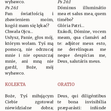
wybawco.
Ps 26:1
Ps 26:1
Dóminus illuminátio
Pan światłością i
mea et salus mea, quem
zbawieniem moim,
timébo?
kogóż mam się lękać?
Glória Patri…
Chwała Ojcu…
Exáudi, Dómine, vocem
Usłysz, Panie, głos mój,
meam, qua clamávi ad
którym wołam. Tyś mą
te: adjútor meus esto,
pomocą, nie odrzucaj
ne derelínquas me
mnie i nie opuszczaj
neque despícias me,
mnie, ani mną nie
Deus, salutáris meus.
gardź, Boże, mój
wybawco.
KOLEKTA
ORATIO
Boże, Tyś miłującym
Deus, qui diligéntibus
Ciebie zgotował
te bona invisibília
niewidzialne dobra;
præparásti: infúnde