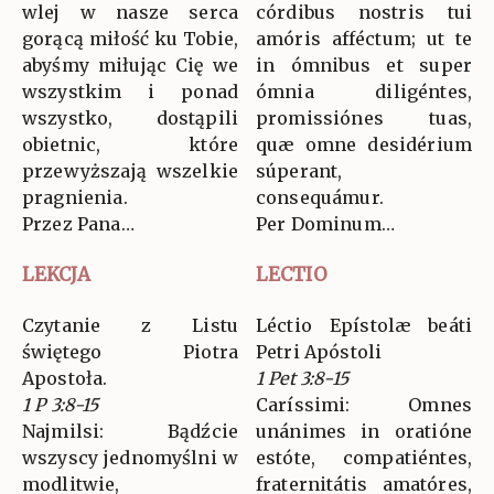
wlej w nasze serca
córdibus nostris tui
gorącą miłość ku Tobie,
amóris afféctum; ut te
abyśmy miłując Cię we
in ómnibus et super
wszystkim i ponad
ómnia diligéntes,
wszystko, dostąpili
promissiónes tuas,
obietnic, które
quæ omne desidérium
przewyższają wszelkie
súperant,
pragnienia.
consequámur.
Przez Pana…
Per Dominum…
LEKCJA
LECTIO
Czytanie z Listu
Léctio Epístolæ beáti
świętego Piotra
Petri Apóstoli
Apostoła.
1 Pet 3:8-15
1 P 3:8-15
Caríssimi: Omnes
Najmilsi: Bądźcie
unánimes in oratióne
wszyscy jednomyślni w
estóte, compatiéntes,
modlitwie,
fraternitátis amatóres,