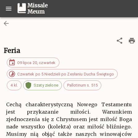
Missale
Meum
Feria
09 lipca 20, czwartek
Czwartek po 5 Niedzieli po Zesłaniu Ducha Świętego
4 kl.
Szaty zielone
Pallotinum s. 515
Cechą charakterystyczną Nowego Testamentu
jest przykazanie miłości. Warunkiem
zjednoczenia się z Chrystusem jest miłość Boga
nade wszystko (kolekta) oraz miłość bliźniego.
Musimy nią objąć także naszych winowajców