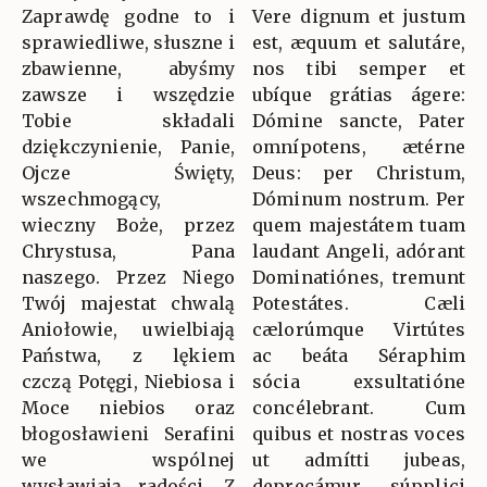
Zaprawdę godne to i
Vere dignum et justum
sprawiedliwe, słuszne i
est, æquum et salutáre,
zbawienne, abyśmy
nos tibi semper et
zawsze i wszędzie
ubíque grátias ágere:
Tobie składali
Dómine sancte, Pater
dziękczynienie, Panie,
omnípotens, ætérne
Ojcze Święty,
Deus: per Christum,
wszechmogący,
Dóminum nostrum. Per
wieczny Boże, przez
quem majestátem tuam
Chrystusa, Pana
laudant Angeli, adórant
naszego. Przez Niego
Dominatiónes, tremunt
Twój majestat chwalą
Potestátes. Cæli
Aniołowie, uwielbiają
cælorúmque Virtútes
Państwa, z lękiem
ac beáta Séraphim
czczą Potęgi, Niebiosa i
sócia exsultatióne
Moce niebios oraz
concélebrant. Cum
błogosławieni Serafini
quibus et nostras voces
we wspólnej
ut admítti jubeas,
wysławiają radości. Z
deprecámur, súpplici