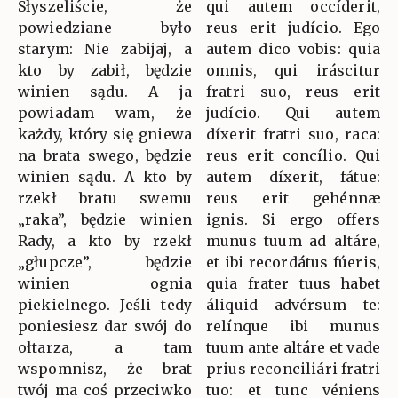
Słyszeliście, że
qui autem occíderit,
powiedziane było
reus erit judício. Ego
starym: Nie zabijaj, a
autem dico vobis: quia
kto by zabił, będzie
omnis, qui iráscitur
winien sądu. A ja
fratri suo, reus erit
powiadam wam, że
judício. Qui autem
każdy, który się gniewa
díxerit fratri suo, raca:
na brata swego, będzie
reus erit concílio. Qui
winien sądu. A kto by
autem díxerit, fátue:
rzekł bratu swemu
reus erit gehénnæ
„raka”, będzie winien
ignis. Si ergo offers
Rady, a kto by rzekł
munus tuum ad altáre,
„głupcze”, będzie
et ibi recordátus fúeris,
winien ognia
quia frater tuus habet
piekielnego. Jeśli tedy
áliquid advérsum te:
poniesiesz dar swój do
relínque ibi munus
ołtarza, a tam
tuum ante altáre et vade
wspomnisz, że brat
prius reconciliári fratri
twój ma coś przeciwko
tuo: et tunc véniens