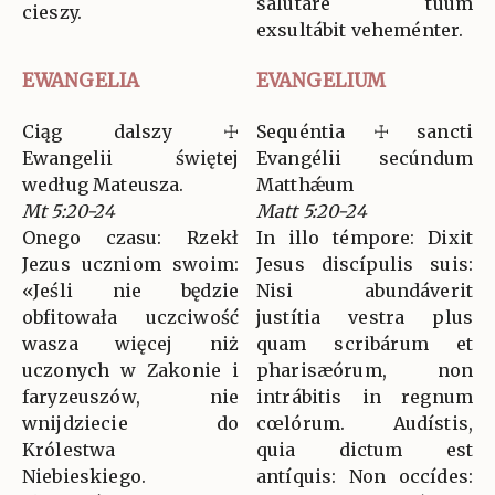
salutáre tuum
cieszy.
exsultábit veheménter.
EWANGELIA
EVANGELIUM
Ciąg dalszy ☩
Sequéntia ☩ sancti
Ewangelii świętej
Evangélii secúndum
według Mateusza.
Matthǽum
Mt 5:20-24
Matt 5:20-24
Onego czasu: Rzekł
In illo témpore: Dixit
Jezus uczniom swoim:
Jesus discípulis suis:
«Jeśli nie będzie
Nisi abundáverit
obfitowała uczciwość
justítia vestra plus
wasza więcej niż
quam scribárum et
uczonych w Zakonie i
pharisæórum, non
faryzeuszów, nie
intrábitis in regnum
wnijdziecie do
cœlórum. Audístis,
Królestwa
quia dictum est
Niebieskiego.
antíquis: Non occídes: