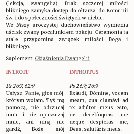
(lekcja, ewangelia). Brak szczerej miłości
bliźniego zamyka dostęp do ołtarza, do Komunii
św. i do społeczności świętych w niebie.
We Mszy uroczystej duchowieństwo wymienia
uścisk zwany pocałunkiem pokoju. Ceremonia ta
stale przypomina związek miłości Boga i
bliźniego.
Suplement:
Objaśnienia Ewangelii
INTROIT
INTROITUS
Ps 26:7; 62:9
Ps 26:7; 26:9
Usłysz, Panie, głos mój,
Exáudi, Dómine, vocem
którym wołam. Tyś mą
meam, qua clamávi ad
pomocą, nie odrzucaj
te: adjútor meus esto,
mnie i nie opuszczaj
ne derelínquas me
mnie, ani mną nie
neque despícias me,
gardź, Boże, mój
Deus, salutáris meus.