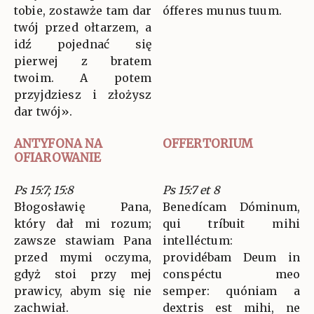
tobie, zostawże tam dar
ófferes munus tuum.
twój przed ołtarzem, a
idź pojednać się
pierwej z bratem
twoim. A potem
przyjdziesz i złożysz
dar twój».
ANTYFONA NA
OFFERTORIUM
OFIAROWANIE
Ps 15:7; 15:8
Ps 15:7 et 8
Błogosławię Pana,
Benedícam Dóminum,
który dał mi rozum;
qui tríbuit mihi
zawsze stawiam Pana
intelléctum:
przed mymi oczyma,
providébam Deum in
gdyż stoi przy mej
conspéctu meo
prawicy, abym się nie
semper: quóniam a
zachwiał.
dextris est mihi, ne