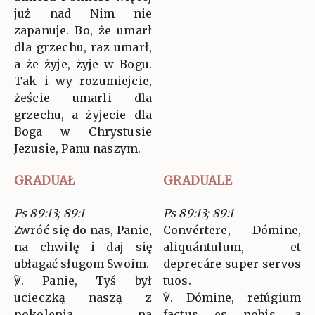
już nad Nim nie
zapanuje. Bo, że umarł
dla grzechu, raz umarł,
a że żyje, żyje w Bogu.
Tak i wy rozumiejcie,
żeście umarli dla
grzechu, a żyjecie dla
Boga w Chrystusie
Jezusie, Panu naszym.
GRADUAŁ
GRADUALE
Ps 89:13; 89:1
Ps 89:13; 89:1
Zwróć się do nas, Panie,
Convértere, Dómine,
na chwilę i daj się
aliquántulum, et
ubłagać sługom Swoim.
deprecáre super servos
℣. Panie, Tyś był
tuos.
ucieczką naszą z
℣. Dómine, refúgium
pokolenia na
factus es nobis, a