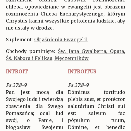
chleba, opowiedziane w ewangelii jest obrazem
rozmnożenia Chleba Eucharystycznego, którym
Chrystus karmi wszystkie pokolenia ludzkie, aby
nie ustały w drodze.
Suplement:
Objaśnienia Ewangelii
Obchody pominięte:
Św. Jana Gwalberta, Opata
,
Śś. Nabora i Feliksa, Męczenników
INTROIT
INTROITUS
Ps 27:8-9
Ps 27:8-9
Pan jest mocą dla
Dóminus fortitudo
Swojego ludu i twierdzą
plebis suæ, et protéctor
zbawienia dla Swego
salutárium Christi sui
Pomazańca; ocal lud
est: salvum fac
swój, o Panie, i
pópulum tuum,
błogosław Swojemu
Dómine, et benedic