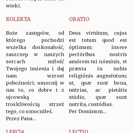
wieki.
KOLEKTA
ORATIO
Boże zastępów, od
Deus virtútum, cujus
którego pochodzi
est totum quod est
wszelka doskonałość,
óptimum: ínsere
zaszczep w naszych
pectóribus nostris
sercach miłość
amórem tui nóminis, et
Twojego imienia i daj
præsta in nobis
nam wzrost
religiónis augméntum;
pobożności; umocnij w
ut, quæ sunt bona,
nas to, co dobre i z
nútrias, ac pietátis
ojcowską
stúdio, quæ sunt
troskliwością strzeż
nutríta, custódias.
tego, co umocniłeś.
Per Dominum…
Przez Pana…
LEKCJA
LECTIO