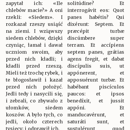
zapytał ich: «Ile
solitúdine? Et
chlebów macie?» A oni
interrogávit eos: Quot
rzekli: «Siedem». I
panes habétis? Qui
rozkazał rzeszy usiąść
dixérunt: Septem. Et
na ziemi. I wziąwszy
præcépit turbæ
siedem chlebów, dzięki
discúmbere super
czyniąc, łamał i dawał
terram. Et accípiens
uczniom swoim, aby
septem panes, grátias
przed nich kładli; i
agens fregit, et dabat
kładli przed rzeszą.
discípulis suis, ut
Mieli też trochę rybek, i
appónerent, et
te błogosławił i kazał
apposuérunt turbæ. Et
przed nich położyć.
habébant piscículos
Jedli tedy i nasycili się,
paucos: et ipsos
i zebrali, co zbywało z
benedíxit, et jussit
ułomków, siedem
appóni. Et
koszów. A było tych, co
manducavérunt, et
jedli, około czterech
saturáti sunt, et
tysięcy; i odprawił ich.
sustulérunt quod