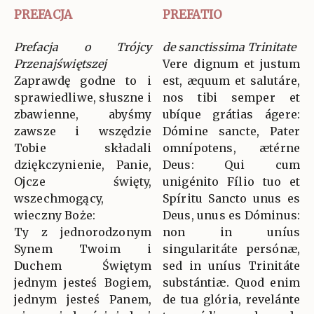
PREFACJA
PREFATIO
Prefacja o Trójcy
de sanctissima Trinitate
Przenajświętszej
Vere dignum et justum
Zaprawdę godne to i
est, æquum et salutáre,
sprawiedliwe, słuszne i
nos tibi semper et
zbawienne, abyśmy
ubíque grátias ágere:
zawsze i wszędzie
Dómine sancte, Pater
Tobie składali
omnípotens, ætérne
dziękczynienie, Panie,
Deus: Qui cum
Ojcze święty,
unigénito Fílio tuo et
wszechmogący,
Spíritu Sancto unus es
wieczny Boże:
Deus, unus es Dóminus:
Ty z jednorodzonym
non in uníus
Synem Twoim i
singularitáte persónæ,
Duchem Świętym
sed in uníus Trinitáte
jednym jesteś Bogiem,
substántiæ. Quod enim
jednym jesteś Panem,
de tua glória, revelánte