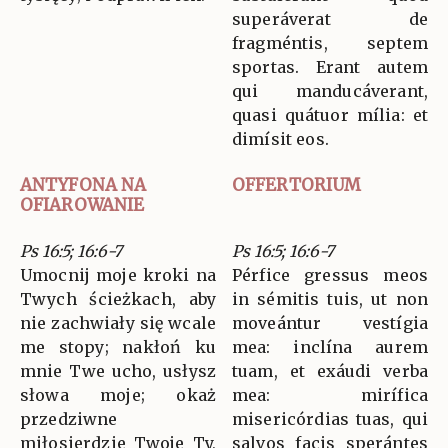
superáverat de
fragméntis, septem
sportas. Erant autem
qui manducáverant,
quasi quátuor mília: et
dimísit eos.
ANTYFONA NA
OFFERTORIUM
OFIAROWANIE
Ps 16:5; 16:6-7
Ps 16:5; 16:6-7
Umocnij moje kroki na
Pérfice gressus meos
Twych ścieżkach, aby
in sémitis tuis, ut non
nie zachwiały się wcale
moveántur vestígia
me stopy; nakłoń ku
mea: inclína aurem
mnie Twe ucho, usłysz
tuam, et exáudi verba
słowa moje; okaż
mea: mirífica
przedziwne
misericórdias tuas, qui
miłosierdzie Twoje Ty,
salvos facis sperántes