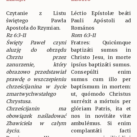
Czytanie z Listu
Léctio Epístolæ beáti
świętego Pawła
Pauli Apóstoli ad
Apostoła do Rzymian.
Romános
Rz 6:3-11
Rom 6:3-11
Święty Paweł czyni
Fratres: Quicúmque
aluzję do obrzędu
baptizáti sumus in
Chrztu przez
Christo Jesu, in morte
zanurzenie, który
ipsíus baptizáti sumus.
obrazowo przedstawiał
Consepúlti enim
prawdę o wszczepieniu
sumus cum illo per
chrześcijanina w życie
baptísmum in mortem:
zmartwychwstałego
ut, quómodo Christus
Chrystusa.
surréxit a mórtuis per
Chrześcijanin ma
glóriam Patris, ita et
obowiązek naśladować
nos in novitáte vitæ
Zbawiciela w całym
ambulémus. Si enim
życiu.
complantáti facti