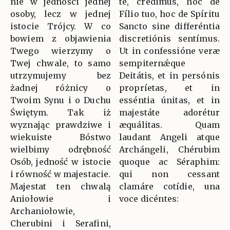
nie w jedności jednej
te, crédimus, hoc de
osoby, lecz w jednej
Fílio tuo, hoc de Spíritu
istocie Trójcy. W co
Sancto sine differéntia
bowiem z objawienia
discretiónis sentímus.
Twego wierzymy o
Ut in confessióne veræ
Twej chwale, to samo
sempiternǽque
utrzymujemy bez
Deitátis, et in persónis
żadnej różnicy o
propríetas, et in
Twoim Synu i o Duchu
esséntia únitas, et in
Świętym. Tak iż
majestáte adorétur
wyznając prawdziwe i
æquálitas. Quam
wiekuiste Bóstwo
laudant Angeli atque
wielbimy odrębność
Archángeli, Chérubim
Osób, jedność w istocie
quoque ac Séraphim:
i równość w majestacie.
qui non cessant
Majestat ten chwalą
clamáre cotídie, una
Aniołowie i
voce dicéntes:
Archaniołowie,
Cherubini i Serafini,