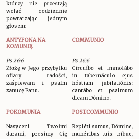
którzy nie przestają
wołać codziennie
powtarzając jednym
głosem:
ANTYFONA NA
COMMUNIO
KOMUNIĘ
Ps 26:6
Ps 26:6
Złożę w Jego przybytku
Circuíbo et immolábo
ofiary radości,
in tabernáculo ejus
zaśpiewam i psalm
hóstiam jubilatiónis:
zanucę Panu.
cantábo et psalmum
dicam Dómino.
POKOMUNIA
POSTCOMMUNIO
Nasyceni Twoimi
Repléti sumus, Dómine,
darami, prosimy Cię
munéribus tuis: tríbue,