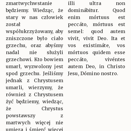
zmartwychwstanie
illi ultra non
będziemy. Wiedząc, że
dominábitur. Quod
stary w nas człowiek
enim mórtuus est
został
peccáto, mórtuus est
współukrzyżowany, aby
semel: quod autem
zniszczone było ciało
vivit, vivit Deo. Ita et
grzechu, oraz abyśmy
vos existimáte, vos
nadal nie służyli
mórtuos quidem esse
grzechowi. Kto bowiem
peccáto, vivéntes
umarł, wyzwolony jest
autem Deo, in Christo
spod grzechu. Jeśliśmy
Jesu, Dómino nostro.
jednak z Chrystusem
umarli, wierzymy, że
również z Chrystusem
żyć będziemy, wiedząc,
że Chrystus
powstawszy z
martwych więcej nie
umiera i śmierć więcej