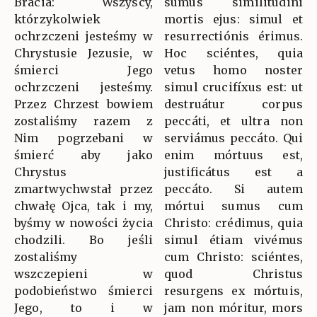
Bracia: Wszyscy,
sumus similitúdini
którzykolwiek
mortis ejus: simul et
ochrzczeni jesteśmy w
resurrectiónis érimus.
Chrystusie Jezusie, w
Hoc sciéntes, quia
śmierci Jego
vetus homo noster
ochrzczeni jesteśmy.
simul crucifíxus est: ut
Przez Chrzest bowiem
destruátur corpus
zostaliśmy razem z
peccáti, et ultra non
Nim pogrzebani w
serviámus peccáto. Qui
śmierć aby jako
enim mórtuus est,
Chrystus
justificátus est a
zmartwychwstał przez
peccáto. Si autem
chwałę Ojca, tak i my,
mórtui sumus cum
byśmy w nowości życia
Christo: crédimus, quia
chodzili. Bo jeśli
simul étiam vivémus
zostaliśmy
cum Christo: sciéntes,
wszczepieni w
quod Christus
podobieństwo śmierci
resurgens ex mórtuis,
Jego, to i w
jam non móritur, mors