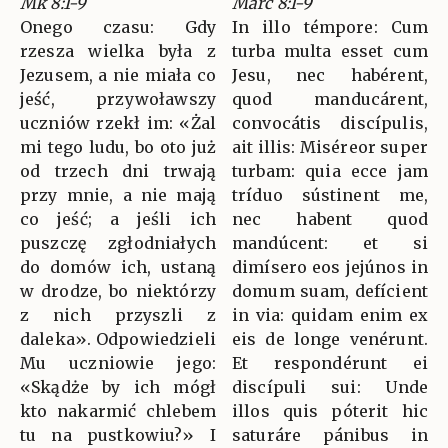
Mk 8:1-9
Marc 8:1-9
Onego czasu: Gdy
In illo témpore: Cum
rzesza wielka była z
turba multa esset cum
Jezusem, a nie miała co
Jesu, nec habérent,
jeść, przywoławszy
quod manducárent,
uczniów rzekł im: «Żal
convocátis discípulis,
mi tego ludu, bo oto już
ait illis: Miséreor super
od trzech dni trwają
turbam: quia ecce jam
przy mnie, a nie mają
tríduo sústinent me,
co jeść; a jeśli ich
nec habent quod
puszczę zgłodniałych
mandúcent: et si
do domów ich, ustaną
dimísero eos jejúnos in
w drodze, bo niektórzy
domum suam, defícient
z nich przyszli z
in via: quidam enim ex
daleka». Odpowiedzieli
eis de longe venérunt.
Mu uczniowie jego:
Et respondérunt ei
«Skądże by ich mógł
discípuli sui: Unde
kto nakarmić chlebem
illos quis póterit hic
tu na pustkowiu?» I
saturáre pánibus in