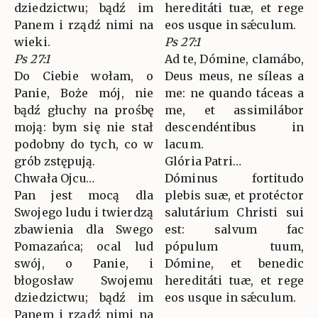
dziedzictwu; bądź im
hereditáti tuæ, et rege
Panem i rządź nimi na
eos usque in sǽculum.
wieki.
Ps 27:1
Ps 27:1
Ad te, Dómine, clamábo,
Do Ciebie wołam, o
Deus meus, ne síleas a
Panie, Boże mój, nie
me: ne quando táceas a
bądź głuchy na prośbę
me, et assimilábor
moją: bym się nie stał
descendéntibus in
podobny do tych, co w
lacum.
grób zstępują.
Glória Patri…
Chwała Ojcu…
Dóminus fortitudo
Pan jest mocą dla
plebis suæ, et protéctor
Swojego ludu i twierdzą
salutárium Christi sui
zbawienia dla Swego
est: salvum fac
Pomazańca; ocal lud
pópulum tuum,
swój, o Panie, i
Dómine, et benedic
błogosław Swojemu
hereditáti tuæ, et rege
dziedzictwu; bądź im
eos usque in sǽculum.
Panem i rządź nimi na