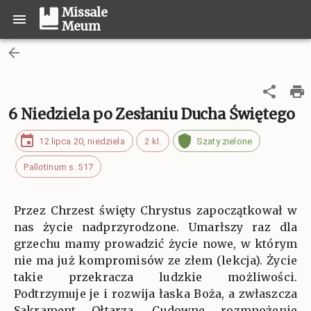
Missale
Meum
6 Niedziela po Zesłaniu Ducha Świętego
12 lipca 20, niedziela
2 kl.
Szaty zielone
Pallotinum s. 517
Przez Chrzest święty Chrystus zapoczątkował w
nas życie nadprzyrodzone. Umarłszy raz dla
grzechu mamy prowadzić życie nowe, w którym
nie ma już kompromisów ze złem (lekcja). Życie
takie przekracza ludzkie możliwości.
Podtrzymuje je i rozwija łaska Boża, a zwłaszcza
Sakrament Ołtarza. Cudowne rozmnożenie