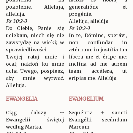
pokolenie. Alleluja,
generatióne et
alleluja.
progénie.
Ps 30:2-3
Allelúja, allelúja.
Do Ciebie, Panie, się
Ps 30:2-3
uciekam, niech się nie
In te, Dómine, sperávi,
zawstydzę na wieki; w
non confúndar in
sprawiedliwości
ætérnum: in justítia tua
Twojej ratuj mnie i
líbera me et éripe me:
ocal; nakłoń ku mnie
inclína ad me aurem
ucha Twego, pospiesz,
tuam, accélera, ut
aby mnie wyrwać.
erípias me. Allelúja.
Alleluja.
EWANGELIA
EVANGELIUM
Ciąg dalszy ☩
Sequéntia ☩ sancti
Ewangelii świętej
Evangélii secúndum
według Marka.
Marcum