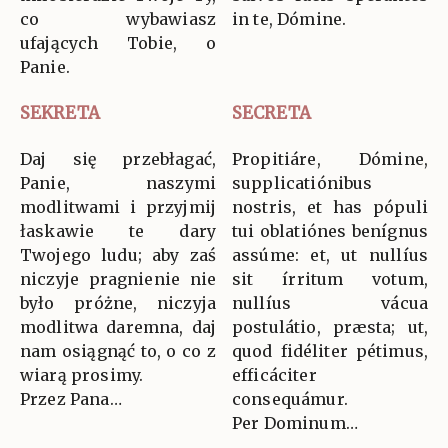
co wybawiasz
in te, Dómine.
ufających Tobie, o
Panie.
SEKRETA
SECRETA
Daj się przebłagać,
Propitiáre, Dómine,
Panie, naszymi
supplicatiónibus
modlitwami i przyjmij
nostris, et has pópuli
łaskawie te dary
tui oblatiónes benígnus
Twojego ludu; aby zaś
assúme: et, ut nullíus
niczyje pragnienie nie
sit írritum votum,
było próżne, niczyja
nullíus vácua
modlitwa daremna, daj
postulátio, præsta; ut,
nam osiągnąć to, o co z
quod fidéliter pétimus,
wiarą prosimy.
efficáciter
Przez Pana…
consequámur.
Per Dominum…