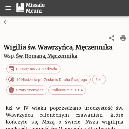
Missale
Meum
Wigilia św. Wawrzyńca, Męczennika
Wsp.
Św. Romana, Męczennika
09 sierpnia 20, niedziela
10 Niedziela po Zesłaniu Ducha Świętego
3 kl.
Szaty czerwone
Pallotinum s. 1034
Już w IV wieku poprzedzano uroczystość św.
Wawrzyńca całonocnym czuwaniem, które
kończyło się Mszą o świcie. Msza wigilijna
podkreśla hojność św. Wawrzyńca dla ubogich.