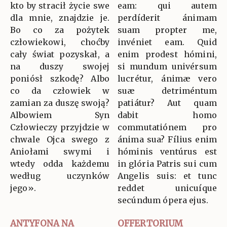
kto by stracił życie swe
eam: qui autem
dla mnie, znajdzie je.
perdíderit ánimam
Bo co za pożytek
suam propter me,
człowiekowi, choćby
invéniet eam. Quid
cały świat pozyskał, a
enim prodest hómini,
na duszy swojej
si mundum univérsum
poniósł szkodę? Albo
lucrétur, ánimæ vero
co da człowiek w
suæ detriméntum
zamian za duszę swoją?
patiátur? Aut quam
Albowiem Syn
dabit homo
Człowieczy przyjdzie w
commutatiónem pro
chwale Ojca swego z
ánima sua? Fílius enim
Aniołami swymi i
hóminis ventúrus est
wtedy odda każdemu
in glória Patris sui cum
według uczynków
Angelis suis: et tunc
jego».
reddet unicuíque
secúndum ópera ejus.
ANTYFONA NA
OFFERTORIUM