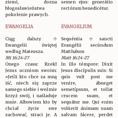
ziemi, dozna
semen ejus: generátio
błogosławieństwa
rectórum benedicétur.
pokolenie prawych.
EWANGELIA
EVANGELIUM
Ciąg dalszy ☩
Sequéntia ☩ sancti
Ewangelii świętej
Evangélii secúndum
według Mateusza.
Matthǽum
Mt 16:24-27
Matt 16:24-27
Onego czasu: Rzekł
In illo témpore: Dixit
Jezus uczniom swoim:
Jesus discípulis suis: Si
«Jeśli kto chce za mną
quis vult post me
iść, niech się zaprze
veníre, ábneget
samego siebie i weźmie
semetípsum, et tollat
krzyż swój, i naśladuje
crucem suam, et
mnie. Albowiem kto by
sequátur me. Qui enim
chciał życie swe
volúerit ánimam suam
zachować, straci je. A
salvam fácere, perdet