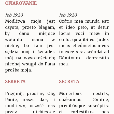
OFIAROWANIE
Job 16:20
Job 16:20
Modlitwa moja jest
Orátio mea munda est:
czysta, przeto błagam,
et ídeo peto, ut detur
by dano miejsce
locus voci meæ in
wołaniu memu w
cœlo: quia ibi est judex
niebie; bo tam jest
meus, et cónscius meus
sędzia mój i świadek
in excélsis: ascéndat ad
mój na wysokościach;
Dóminum deprecátio
niechaj wstąpi do Pana
mea.
prośba moja.
SEKRETA
SECRETA
Przyjmij, prosimy Cię,
Munéribus nostris,
Panie, nasze dary i
quǽsumus, Dómine,
modlitwy, oczyść nas
precibúsque suscéptis:
przez niebieskie
et cœléstibus nos