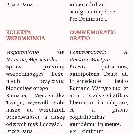
Przez Pana…
misericórdiam
benígnus impénde.
Per Dominum…
KOLEKTA
COMMEMORATIO
WSPOMNIENIA
ORATIO
Wspomnienie Św.
Commemoratio S.
Romana, Męczennika
Romano Martyre
Spraw, prosimy,
Præsta, quǽsumus,
wszechmogący Boże,
omnípotens Deus: ut,
niech przyczyna
intercedénte beáto
błogosławionego
Romano Mártyre tuo, et
Romana, Męczennika
a cunctis adversitátibus
Twego, wyzwoli ciało
liberémur in córpore,
nasze od wszelkich
et a pravis
przeciwności, a duszę
cogitatiónibus
od złych myśli oczyści.
mundémur in mente.
Przez Pana…
Per Dominum…