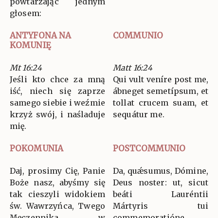
powtarzając jednym
głosem:
ANTYFONA NA
COMMUNIO
KOMUNIĘ
Mt 16:24
Matt 16:24
Jeśli kto chce za mną
Qui vult veníre post me,
iść, niech się zaprze
ábneget semetípsum, et
samego siebie i weźmie
tollat crucem suam, et
krzyż swój, i naśladuje
sequátur me.
mię.
POKOMUNIA
POSTCOMMUNIO
Daj, prosimy Cię, Panie
Da, quǽsumus, Dómine,
Boże nasz, abyśmy się
Deus noster: ut, sicut
tak cieszyli widokiem
beáti Lauréntii
św. Wawrzyńca, Twego
Mártyris tui
Męczennika, w
commemoratióne,