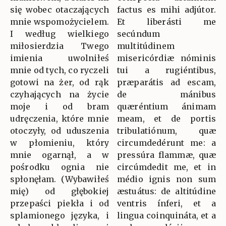
się wobec otaczających
factus es mihi adjútor.
mnie wspomożycielem.
Et liberásti me
I według wielkiego
secúndum
miłosierdzia Twego
multitúdinem
imienia uwolniłeś
misericórdiæ nóminis
mnie od tych, co ryczeli
tui a rugiéntibus,
gotowi na żer, od rąk
præparátis ad escam,
czyhających na życie
de mánibus
moje i od bram
quæréntium ánimam
udręczenia, które mnie
meam, et de portis
otoczyły, od uduszenia
tribulatiónum, quæ
w płomieniu, który
circumdedérunt me: a
mnie ogarnął, a w
pressúra flammæ, quæ
pośrodku ognia nie
circúmdedit me, et in
spłonęłam. (Wybawiłeś
médio ignis non sum
mię) od głębokiej
æstuátus: de altitúdine
przepaści piekła i od
ventris ínferi, et a
splamionego języka, i
lingua coinquináta, et a