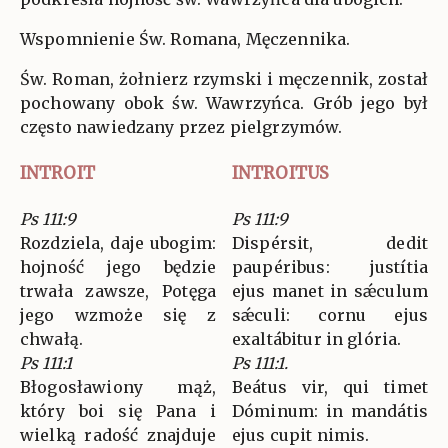
Wspomnienie Św. Romana, Męczennika.
Św. Roman, żołnierz rzymski i męczennik, został
pochowany obok św. Wawrzyńca. Grób jego był
często nawiedzany przez pielgrzymów.
INTROIT
INTROITUS
Ps 111:9
Ps 111:9
Rozdziela, daje ubogim:
Dispérsit, dedit
hojność jego będzie
paupéribus: justítia
trwała zawsze, Potęga
ejus manet in sǽculum
jego wzmoże się z
sǽculi: cornu ejus
chwałą.
exaltábitur in glória.
Ps 111:1
Ps 111:1.
Błogosławiony mąż,
Beátus vir, qui timet
który boi się Pana i
Dóminum: in mandátis
wielką radość znajduje
ejus cupit nimis.