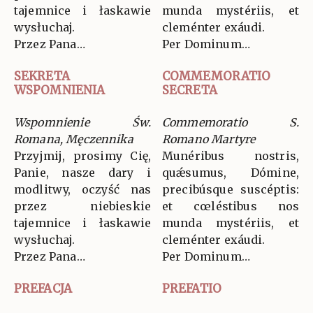
tajemnice i łaskawie
munda mystériis, et
wysłuchaj.
cleménter exáudi.
Przez Pana…
Per Dominum…
SEKRETA
COMMEMORATIO
WSPOMNIENIA
SECRETA
Wspomnienie Św.
Commemoratio S.
Romana, Męczennika
Romano Martyre
Przyjmij, prosimy Cię,
Munéribus nostris,
Panie, nasze dary i
quǽsumus, Dómine,
modlitwy, oczyść nas
precibúsque suscéptis:
przez niebieskie
et cœléstibus nos
tajemnice i łaskawie
munda mystériis, et
wysłuchaj.
cleménter exáudi.
Przez Pana…
Per Dominum…
PREFACJA
PREFATIO