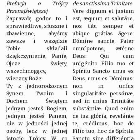
Prefacja o Trójcy
de sanctissima Trinitate
Przenajświętszej
Vere dignum et justum
Zaprawdę godne to i
est, æquum et salutáre,
sprawiedliwe, słuszne i
nos tibi semper et
zbawienne, abyśmy
ubíque grátias ágere:
zawsze i wszędzie
Dómine sancte, Pater
Tobie składali
omnípotens, ætérne
dziękczynienie, Panie,
Deus: Qui cum
Ojcze święty,
unigénito Fílio tuo et
wszechmogący,
Spíritu Sancto unus es
wieczny Boże:
Deus, unus es Dóminus:
Ty z jednorodzonym
non in uníus
Synem Twoim i
singularitáte persónæ,
Duchem Świętym
sed in uníus Trinitáte
jednym jesteś Bogiem,
substántiæ. Quod enim
jednym jesteś Panem,
de tua glória, revelánte
nie w jedności jednej
te, crédimus, hoc de
osoby, lecz w jednej
Fílio tuo, hoc de Spíritu
istocie Trójcy. W co
Sancto sine differéntia