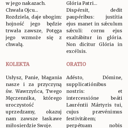
w jego nakazach.
Glória Patri…
Chwała Ojcu…
Dispérsit, dedit
Rozdziela, daje ubogim:
paupéribus: justítia
hojność jego będzie
ejus manet in sǽculum
trwała zawsze, Potęga
sǽculi: cornu ejus
jego wzmoże się z
exaltábitur in glória.
chwałą.
Non dicitur Glória in
excélsis.
KOLEKTA
ORATIO
Usłysz, Panie, błagania
Adésto, Dómine,
nasze i za przyczyną
supplicatiónibus
św. Wawrzyńca, Twego
nostris: et
Męczennika, którego
intercessióne beáti
uroczystość
Lauréntii Mártyris tui,
uprzedzamy, okazuj
cujus prævénimus
nam zawsze łaskawe
festivitátem;
miłosierdzie Swoje.
perpétuam nobis