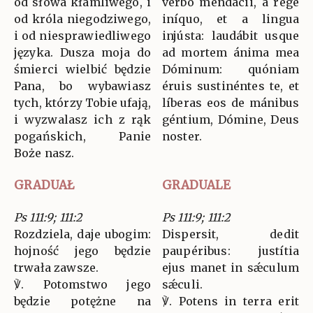
od słowa kłamliwego, i
verbo mendácii, a rege
od króla niegodziwego,
iníquo, et a lingua
i od niesprawiedliwego
injústa: laudábit usque
języka. Dusza moja do
ad mortem ánima mea
śmierci wielbić będzie
Dóminum: quóniam
Pana, bo wybawiasz
éruis sustinéntes te, et
tych, którzy Tobie ufają,
líberas eos de mánibus
i wyzwalasz ich z rąk
géntium, Dómine, Deus
pogańskich, Panie
noster.
Boże nasz.
GRADUAŁ
GRADUALE
Ps 111:9; 111:2
Ps 111:9; 111:2
Rozdziela, daje ubogim:
Dispersit, dedit
hojność jego będzie
paupéribus: justítia
trwała zawsze.
ejus manet in sǽculum
℣. Potomstwo jego
sǽculi.
będzie potężne na
℣. Potens in terra erit