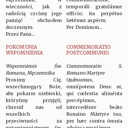
wieczności, jak z
temporáli gratulámur
radością czcimy jego
offício; ita perpétuo
pamięć obchodem
lætémur aspéctu.
doczesnym.
Per Dominum…
Przez Pana…
POKOMUNIA
COMMEMORATIO
WSPOMNIENIA
POSTCOMMUNIO
Wspomnienie Św.
Commemoratio S.
Romana, Męczennika
Romano Martyre
Prosimy Cię,
Quǽsumus,
wszechmogący Boże,
omnípotens Deus: ut,
aby pokarm niebieski,
qui cœlestia aliménta
któryśmy przyjęli,
percépimus,
chronił nas od
intercedénte beáto
wszelkich
Románo Mártyre tuo,
przeciwności za
per hæc contra ómnia
wstawiennictwem św.
advérsa muniámur.