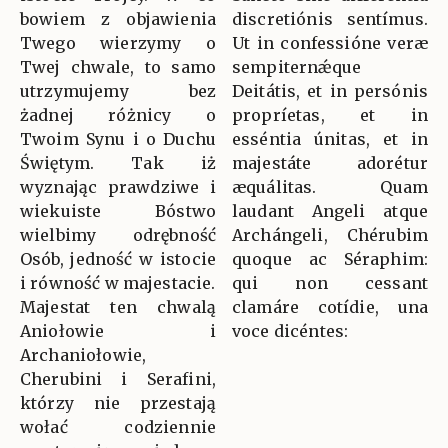
bowiem z objawienia
discretiónis sentímus.
Twego wierzymy o
Ut in confessióne veræ
Twej chwale, to samo
sempiternǽque
utrzymujemy bez
Deitátis, et in persónis
żadnej różnicy o
propríetas, et in
Twoim Synu i o Duchu
esséntia únitas, et in
Świętym. Tak iż
majestáte adorétur
wyznając prawdziwe i
æquálitas. Quam
wiekuiste Bóstwo
laudant Angeli atque
wielbimy odrębność
Archángeli, Chérubim
Osób, jedność w istocie
quoque ac Séraphim:
i równość w majestacie.
qui non cessant
Majestat ten chwalą
clamáre cotídie, una
Aniołowie i
voce dicéntes:
Archaniołowie,
Cherubini i Serafini,
którzy nie przestają
wołać codziennie