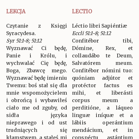
LEKCJA
LECTIO
Czytanie z Księgi
Léctio libri Sapiéntiæ
Syracydesa.
Eccli 51:1-8; 51:12
Syr 51:1-8; 51:12
Confitébor tibi,
Wyznawać Ci będę,
Dómine, Rex, et
Panie i Królu, i
collaudábo te Deum,
wychwalać Cię będę,
Salvatórem meum.
Boga, Zbawcę mego.
Confitébor nómini tuo:
Wyznawać będę imieniu
quóniam adjútor et
Twemu: boś stał się dla
protéctor factus es
mnie wspomożycielem
mihi, et liberásti
i obrońcą i wybawiłeś
corpus meum a
ciało me od zguby, od
perditióne, a láqueo
sidła języka
linguæ iníquæ et a
nieprawego i od ust
lábiis operántium
trudniących się
mendácium, et in
kłamstwem, a stałeś mi
conspéctu astántium