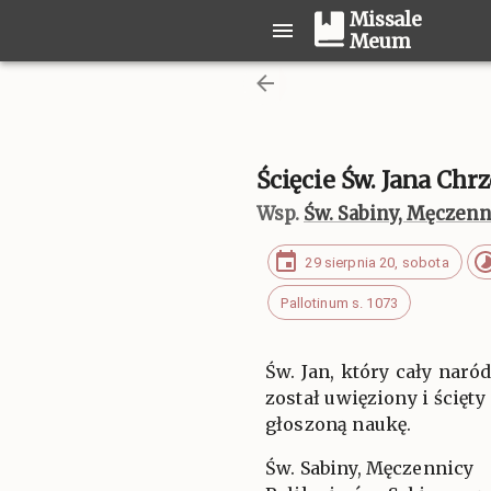
Missale
Meum
Ścięcie Św. Jana Chrz
Wsp.
Św. Sabiny, Męczenn
29 sierpnia 20, sobota
Pallotinum s. 1073
Św. Jan, który cały nar
został uwięziony i ścięt
głoszoną naukę.
Św. Sabiny, Męczennicy