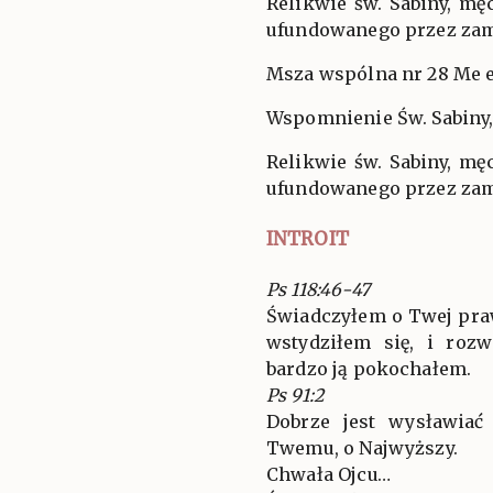
Relikwie św. Sabiny, mę
ufundowanego przez zam
Msza wspólna nr 28 Me e
Wspomnienie Św. Sabiny,
Relikwie św. Sabiny, mę
ufundowanego przez zam
INTROIT
Ps 118:46-47
Świadczyłem o Twej pra
wstydziłem się, i roz
bardzo ją pokochałem.
Ps 91:2
Dobrze jest wysławiać
Twemu, o Najwyższy.
Chwała Ojcu…