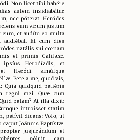
di: Non licet tibi habére
dias autem insidiabátur
eum, nec póterat. Heródes
sciens eum virum justum
t eum, et audíto eo multa
m audiébat. Et cum dies
eródes natális sui cœnam
búnis et primis Galilææ.
 ipsíus Herodíadis, et
sset Heródi simúlque
llæ: Pete a me, quod vis,
li: Quia quidquid petiéris
ium regni mei. Quæ cum
Quid petam? At illa dixit:
Cumque introísset statim
 petívit dicens: Volo, ut
o caput Joánnis Baptístæ.
 propter jusjurándum et
umbéntes nóluit eam