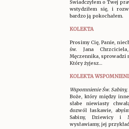
Świadczyłem o Twej pra
wstydziłem się, i roz
bardzo ją pokochałem.
KOLEKTA
Prosimy Cię, Panie, nie
św. Jana Chrzciciel
Męczennika, sprowadzi
Który żyjesz…
KOLEKTA WSPOMNIENI
Wspomnienie Św. Sabiny,
Boże, który między inn
słabe niewiasty chwał
dozwól łaskawie, abyśm
Sabiny, Dziewicy i M
wysławiamy, jej przykład