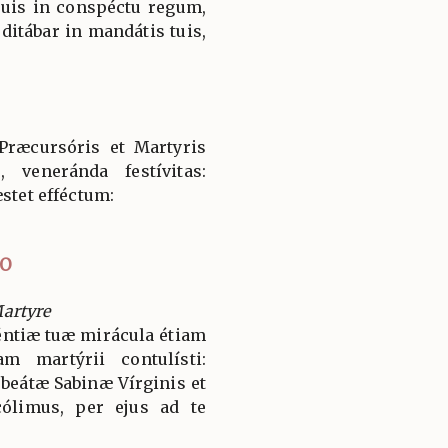
tuis in conspéctu regum,
ditábar in mandátis tuis,
Præcursóris et Martyris
 veneránda festívitas:
æstet efféctum:
IO
artyre
téntiæ tuæ mirácula étiam
am martýrii contulísti:
 beátæ Sabinæ Vírginis et
cólimus, per ejus ad te