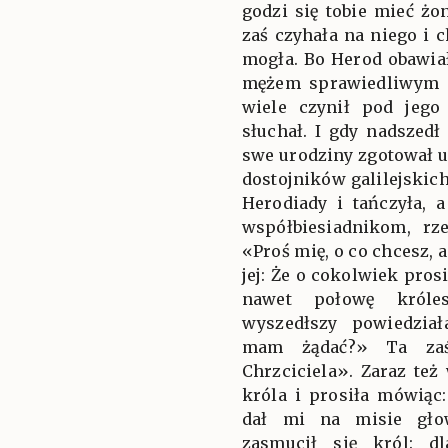
godzi się tobie mieć żo
zaś czyhała na niego i c
mogła. Bo Herod obawiał 
mężem sprawiedliwym i 
wiele czynił pod jeg
słuchał. I gdy nadszed
swe urodziny zgotował u
dostojników galilejskic
Herodiady i tańczyła, 
współbiesiadnikom, rz
«Proś mię, o co chcesz, 
jej: Że o cokolwiek pros
nawet połowę króle
wyszedłszy powiedzia
mam żądać?» Ta zaś
Chrzciciela». Zaraz te
króla i prosiła mówiąc
dał mi na misie głow
zasmucił się król: d