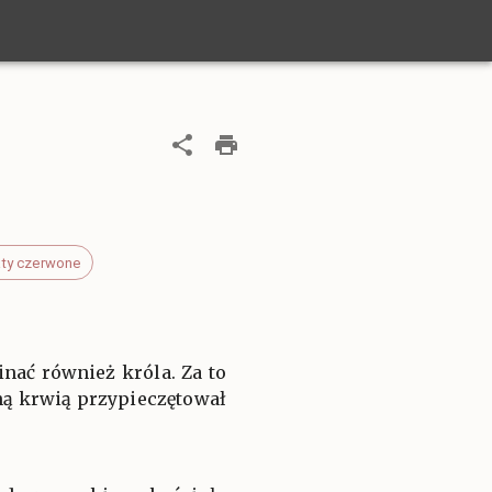
ty czerwone
nać również króla. Za to
sną krwią przypieczętował