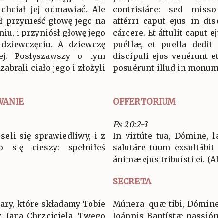
chciał jej odmawiać. Ale
contristáre: sed misso
ł przynieść głowę jego na
afférri caput ejus in dis
eniu, i przyniósł głowę jego
cárcere. Et áttulit caput ej
 dziewczęciu. A dziewczę
puéllæ, et puella dedit
ej. Posłyszawszy o tym
discípuli ejus venérunt et
zabrali ciało jego i złożyli
posuérunt illud in monum
WANIE
OFFERTORIUM
Ps 20:2-3
seli się sprawiedliwy, i z
In virtúte tua, Dómine, l
 się cieszy: spełniłeś
salutáre tuum exsultábit
ánimæ ejus tribuísti ei. (Al
SECRETA
dary, które składamy Tobie
Múnera, quæ tibi, Dómine,
. Jana Chrzciciela, Twego
Joánnis Baptístæ passió