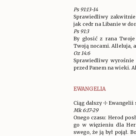
Ps 91:13-14
Sprawiedliwy zakwitnie
jak cedr na Libanie w d
Ps 91:3
By głosić z rana Twoje
Twoją nocami. Alleluja, a
Oz 14:6
Sprawiedliwy wyrośnie j
przed Panem na wieki. Al
EWANGELIA
Ciąg dalszy ☩ Ewangelii 
Mk 6:17-29
Onego czasu: Herod posła
go w więzieniu dla Hero
swego, że ją był pojął. 