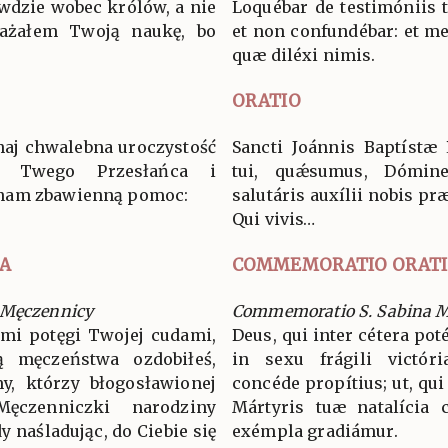
wdzie wobec królów, a nie
Loquébar de testimóniis 
ważałem Twoją naukę, bo
et non confundébar: et me
quæ diléxi nimis.
ORATIO
chaj chwalebna uroczystość
Sancti Joánnis Baptístæ 
a, Twego Przesłańca i
tui, quǽsumus, Dómine,
 nam zbawienną pomoc:
salutáris auxílii nobis pr
Qui vivis…
A
COMMEMORATIO ORAT
 Męczennicy
Commemoratio S. Sabina M
emi potęgi Twojej cudami,
Deus, qui inter cétera po
ą męczeństwa ozdobiłeś,
in sexu frágili victóri
y, którzy błogosławionej
concéde propítius; ut, qui
ęczenniczki narodziny
Mártyris tuæ natalícia 
y naśladując, do Ciebie się
exémpla gradiámur.