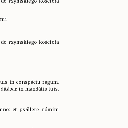
e do rzymskiego kościoła
nii
e do rzymskiego kościoła
tuis in conspéctu regum,
ditábar in mandátis tuis,
ino: et psállere nómini