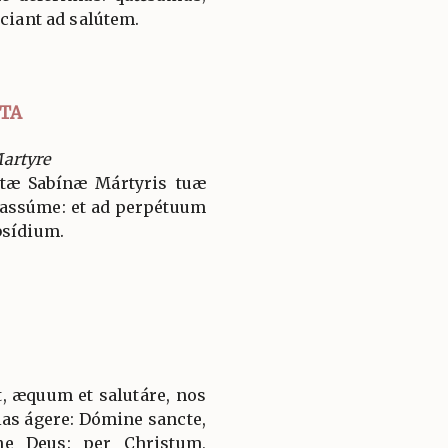
íciant ad salútem.
TA
artyre
átæ Sabínæ Mártyris tuæ
 assúme: et ad perpétuum
bsídium.
, æquum et salutáre, nos
ias ágere: Dómine sancte,
ne Deus: per Christum,