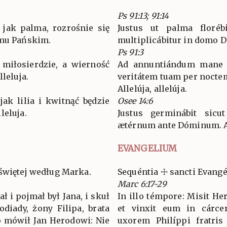
Ps 91:13; 91:14
 jak palma, rozrośnie się
Justus ut palma florébi
omu Pańskim.
multiplicábitur in domo 
Ps 91:3
 miłosierdzie, a wierność
Ad annuntiándum mane m
lleluja.
veritátem tuam per nocte
Allelúja, allelúja.
ak lilia i kwitnąć będzie
Osee 14:6
leluja.
Justus germinábit sicut
ætérnum ante Dóminum. Al
EVANGELIUM
świętej według Marka.
Sequéntia ☩ sancti Evan
Marc 6:17-29
ł i pojmał był Jana, i skuł
In illo témpore: Misit He
diady, żony Filipa, brata
et vinxit eum in cárce
Bo mówił Jan Herodowi: Nie
uxorem Philíppi fratris