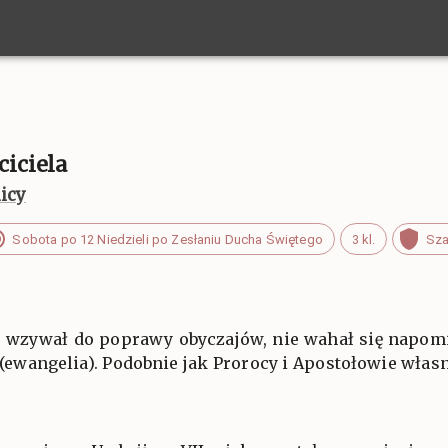
ciciela
icy
Sobota po 12 Niedzieli po Zesłaniu Ducha Świętego
3 kl.
Sza
ód wzywał do poprawy obyczajów, nie wahał się napomi
y (ewangelia). Podobnie jak Prorocy i Apostołowie wła