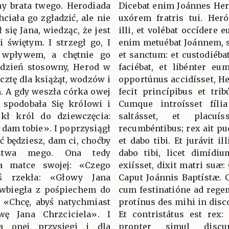
ny brata twego. Herodiada
Dicebat enim Joánnes Heró
hciała go zgładzić, ale nie
uxórem fratris tui. Heró
się Jana, wiedząc, że jest
illi, et volébat occídere 
świętym. I strzegł go, I
enim metuébat Joánnem, 
o wpływem, a chętnie go
et sanctum: et custodiéba
ł dzień stosowny, Herod w
faciébat, et libénter eu
cztę dla książąt, wodzów i
opportúnus accidísset, H
h. A gdy weszła córka owej
fecit princípibus et tri
a spodobała Się królowi i
Cumque introísset fília
ekł król do dziewczęcia:
saltásset, et placuí
a dam tobie». I poprzysiągł
recumbéntibus; rex ait pué
ić będziesz, dam ci, choćby
et dabo tibi. Et jurávit il
stwa mego. Ona tedy
dabo tibi, licet dimíd
ła matce swojej: «Czego
exiísset, dixit matri suæ: 
 rzekła: «Głowy Jana
Caput Joánnis Baptístæ. 
ż wbiegła z pośpiechem do
cum festinatióne ad regem,
: «Chcę, abyś natychmiast
protínus des mihi in disc
ę Jana Chrzciciela». I
Et contristátus est rex:
la onej przysięgi i dla
propter simul disc