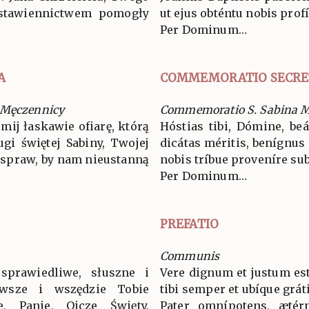
wstawiennictwem pomogły
ut ejus obténtu nobis prof
Per Dominum…
A
COMMEMORATIO SECRE
 Męczennicy
Commemoratio S. Sabina M
jmij łaskawie ofiarę, którą
Hóstias tibi, Dómine, be
gi świętej Sabiny, Twojej
dicátas méritis, benígnus
i spraw, by nam nieustanną
nobis tríbue proveníre su
Per Dominum…
PREFATIO
Communis
sprawiedliwe, słuszne i
Vere dignum et justum est
wsze i wszędzie Tobie
tibi semper et ubíque grát
ie, Panie, Ojcze Święty,
Pater omnípotens, ætér