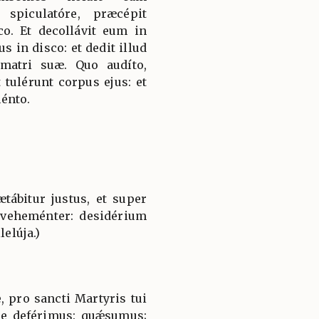
 spiculatóre, præcépit
co. Et decollávit eum in
us in disco: et dedit illud
 matri suæ. Quo audíto,
 tulérunt corpus ejus: et
énto.
ætábitur justus, et super
 veheménter: desidérium
lelúja.)
 pro sancti Martyris tui
ne deférimus: quǽsumus;