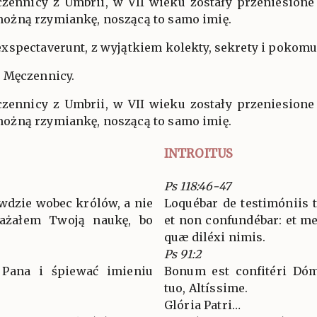
czennicy z Umbrii, w VII wieku zostały przeniesion
ożną rzymiankę, noszącą to samo imię.
xspectaverunt, z wyjątkiem kolekty, sekrety i pokomu
 Męczennicy.
czennicy z Umbrii, w VII wieku zostały przeniesion
ożną rzymiankę, noszącą to samo imię.
INTROITUS
Ps 118:46-47
wdzie wobec królów, a nie
Loquébar de testimóniis 
ważałem Twoją naukę, bo
et non confundébar: et me
quæ diléxi nimis.
Ps 91:2
 Pana i śpiewać imieniu
Bonum est confitéri Dóm
tuo, Altíssime.
Glória Patri…