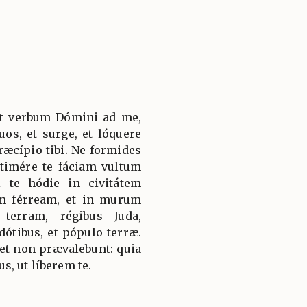
est verbum Dómini ad me,
os, et surge, et lóquere
æcípio tibi. Ne formides
timére te fáciam vultum
 te hódie in civitátem
m férream, et in murum
erram, régibus Juda,
dótibus, et pópulo terræ.
 et non prævalebunt: quia
s, ut líberem te.