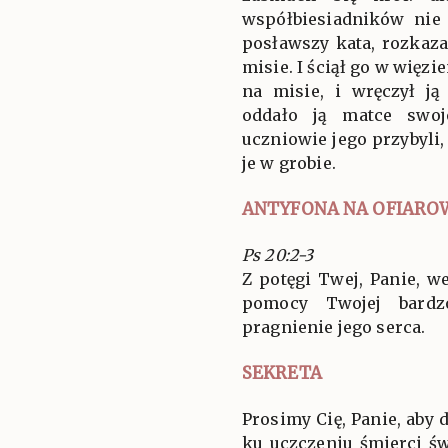
współbiesiadników nie 
posławszy kata, rozkaza
misie. I ściął go w więzi
na misie, i wręczył ją
oddało ją matce swoj
uczniowie jego przybyli, 
je w grobie.
ANTYFONA NA OFIARO
Ps 20:2-3
Z potęgi Twej, Panie, we
pomocy Twojej bardzo
pragnienie jego serca.
SEKRETA
Prosimy Cię, Panie, aby 
ku uczczeniu śmierci św