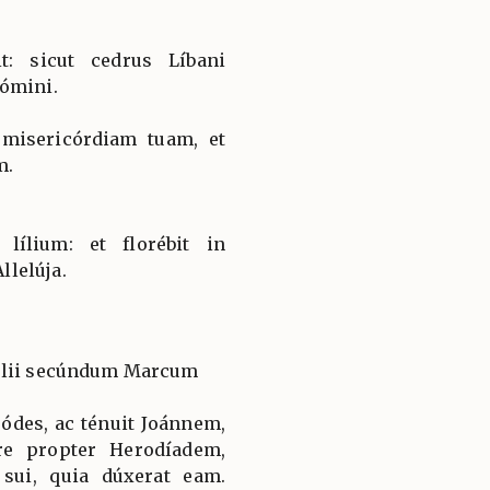
t: sicut cedrus Líbani
Dómini.
isericórdiam tuam, et
m.
 lílium: et florébit in
lelúja.
gélii secúndum Marcum
ródes, ac ténuit Joánnem,
re propter Herodíadem,
 sui, quia dúxerat eam.