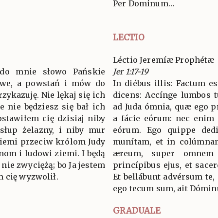
Per Dominum…
LECTIO
Léctio Jeremíæ Prophétæ
 do mnie słowo Pańskie
Jer 1:17-19
twe, a powstań i mów do
In diébus illis: Factum 
rzykazuję. Nie lękaj się ich
dicens: Accínge lumbos tu
że nie będziesz się bał ich
ad Juda ómnia, quæ ego pr
stawiłem cię dzisiaj niby
a fácie eórum: nec enim 
słup żelazny, i niby mur
eórum. Ego quippe dedi
ziemi przeciw królom Judy
munítam, et in colúmna
anom i ludowi ziemi. I będą
æreum, super omnem t
 nie zwyciężą; bo Ja jestem
princípibus ejus, et sacer
 cię wyzwolił.
Et bellábunt advérsum te,
ego tecum sum, ait Dóminu
GRADUALE