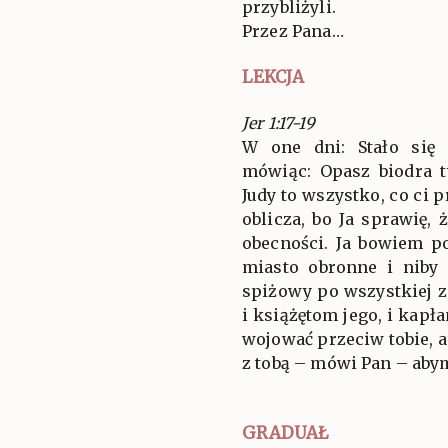
przybliżyli.
Przez Pana…
LEKCJA
Jer 1:17-19
W one dni: Stało się
mówiąc: Opasz biodra 
Judy to wszystko, co ci p
oblicza, bo Ja sprawię, 
obecności. Ja bowiem po
miasto obronne i niby 
spiżowy po wszystkiej 
i książętom jego, i kapł
wojować przeciw tobie, a
z tobą – mówi Pan – abym
GRADUAŁ