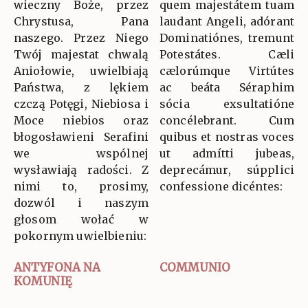
wieczny Boże, przez
quem majestátem tuam
Chrystusa, Pana
laudant Angeli, adórant
naszego. Przez Niego
Dominatiónes, tremunt
Twój majestat chwalą
Potestátes. Cæli
Aniołowie, uwielbiają
cælorúmque Virtútes
Państwa, z lękiem
ac beáta Séraphim
czczą Potęgi, Niebiosa i
sócia exsultatióne
Moce niebios oraz
concélebrant. Cum
błogosławieni Serafini
quibus et nostras voces
we wspólnej
ut admítti jubeas,
wysławiają radości. Z
deprecámur, súpplici
nimi to, prosimy,
confessione dicéntes:
dozwól i naszym
głosom wołać w
pokornym uwielbieniu:
ANTYFONA NA
COMMUNIO
KOMUNIĘ