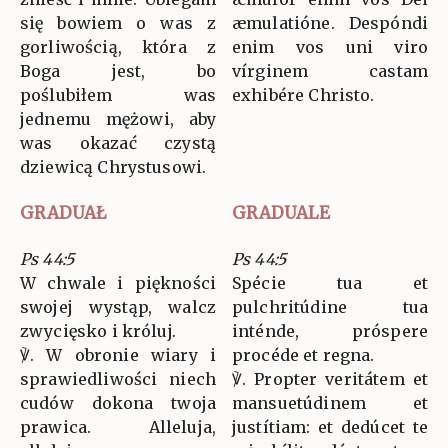
się bowiem o was z
æmulatióne. Despóndi
gorliwością, która z
enim vos uni viro
Boga jest, bo
vírginem castam
poślubiłem was
exhibére Christo.
jednemu mężowi, aby
was okazać czystą
dziewicą Chrystusowi.
GRADUAŁ
GRADUALE
Ps 44:5
Ps 44:5
W chwale i piękności
Spécie tua et
swojej wystąp, walcz
pulchritúdine tua
zwycięsko i króluj.
inténde, próspere
℣. W obronie wiary i
procéde et regna.
sprawiedliwości niech
℣. Propter veritátem et
cudów dokona twoja
mansuetúdinem et
prawica. Alleluja,
justítiam: et dedúcet te