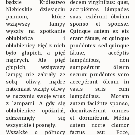
będzie Królestwo
decem virgínibus: quæ,
Niebieskie dziesięciu
accipiéntes lámpades
pannom, które
suas, exiérunt óbviam
wziąwszy lampy
sponso et sponsæ.
wyszły na spotkanie
Quinque autem ex eis
oblubieńca i
erant fátuæ, et quinque
oblubienicy. Pięć z nich
prudéntes: sed quinque
było głupich, a pięć
fátuæ, accéptis
mądrych. Ale pięć
lampádibus, non
głupich, wziąwszy
sumpsérunt óleum
lampy, nie zabrały ze
secum: prudéntes vero
sobą oliwy, mądre
accepérunt óleum in
natomiast wzięły oliwy
vasis suis cum
w naczynia swoje wraz
lampádibus. Moram
z lampami. A gdy się
autem faciénte sponso,
oblubieniec opóźniał,
dormitavérunt omnes
zdrzemnęły się
et dormiérunt. Média
wszystkie i posnęły.
autem nocte clamor
Wszakże o północy
factus est: Ecce,