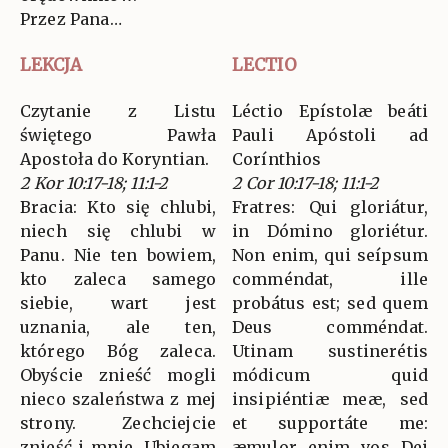
Przez Pana…
LEKCJA
LECTIO
Czytanie z Listu
Léctio Epístolæ beáti
świętego Pawła
Pauli Apóstoli ad
Apostoła do Koryntian.
Corínthios
2 Kor 10:17-18; 11:1-2
2 Cor 10:17-18; 11:1-2
Bracia: Kto się chlubi,
Fratres: Qui gloriátur,
niech się chlubi w
in Dómino gloriétur.
Panu. Nie ten bowiem,
Non enim, qui seípsum
kto zaleca samego
comméndat, ille
siebie, wart jest
probátus est; sed quem
uznania, ale ten,
Deus comméndat.
którego Bóg zaleca.
Utinam sustinerétis
Obyście znieść mogli
módicum quid
nieco szaleństwa z mej
insipiéntiæ meæ, sed
strony. Zechciejcie
et supportáte me:
znieść i mnie. Ubiegam
æmulor enim vos Dei