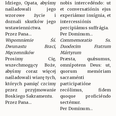
Idziego, Opata, abyśmy
nobis intercedéndo: ut
naśladowali jego
et conversatiónis ejus
wzorowe życie i
experiámur insígnia, et
doznali skutków jego
intercessiónis
wstawiennictwa.
percipiámus suffrágia.
Przez Pana…
Per Dominum…
Wspomnienie Śś.
Commemoratio Ss.
Dwunastu Braci,
Duodecim Fratrum
Męczenników
Mártyrum
Prosimy Cię,
Præsta, quǽsumus,
wszechmogący Boże,
omnípotens Deus: ut,
abyśmy coraz więcej
quorum memóriam
naśladowali wiarę tych,
sacraménti
których pamięć czcimy
participatióne
przez przyjmowanie
recólimus, fidem
Boskiego Sakramentu.
quoque proficiéndo
Przez Pana…
sectémur.
Per Dominum…