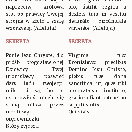
naprzeciw, królowa
tuo, ástitit regína a
stoi po prawicy Twojej
dextris tuis in vestítu
strojna w złoto i szatę
deauráto, circúmdata
wzorzystą. (Alleluia.)
varietáte. (Allelúja.)
SEKRETA
SECRETA
Panie Jezu Chryste, dla
Virginis tuæ
próśb błogosławionej
Bronislavæ precibus
Dziewicy Twej
Domine Iesu Christe,
Bronisławy poświęć
plebis tuæ dona
dary ludu Twojego:
sanctifica: ut, quæ tibi
miłe Ci są, bo je
tuo grata sunt instituto,
ustanowiłeś, niech się
gratiora fiant patrocino
staną milsze przez
supplicantis:
modlitwy
Qui vivis…
orędowniczki:
Który żyjesz…