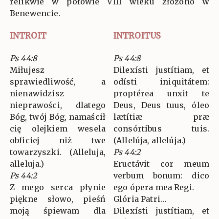
relikwie w połowie VIII wieku złożono w
Benewencie.
INTROIT
INTROITUS
Ps 44:8
Ps 44:8
Miłujesz
Dilexísti justítiam, et
sprawiedliwość, a
odísti iniquitátem:
nienawidzisz
proptérea unxit te
nieprawości, dlatego
Deus, Deus tuus, óleo
Bóg, twój Bóg, namaścił
lætítiæ præ
cię olejkiem wesela
consórtibus tuis.
obficiej niż twe
(Allelúja, allelúja.)
towarzyszki. (Alleluja,
Ps 44:2
alleluja.)
Eructávit cor meum
Ps 44:2
verbum bonum: dico
Z mego serca płynie
ego ópera mea Regi.
piękne słowo, pieśń
Glória Patri…
moją śpiewam dla
Dilexísti justítiam, et