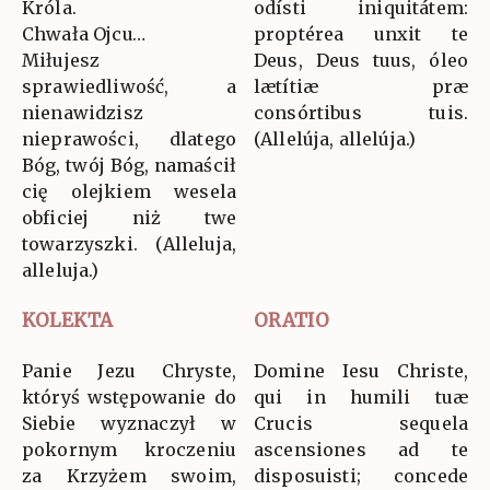
Króla.
odísti iniquitátem:
Chwała Ojcu…
proptérea unxit te
Miłujesz
Deus, Deus tuus, óleo
sprawiedliwość, a
lætítiæ præ
nienawidzisz
consórtibus tuis.
nieprawości, dlatego
(Allelúja, allelúja.)
Bóg, twój Bóg, namaścił
cię olejkiem wesela
obficiej niż twe
towarzyszki. (Alleluja,
alleluja.)
KOLEKTA
ORATIO
Panie Jezu Chryste,
Domine Iesu Christe,
któryś wstępowanie do
qui in humili tuæ
Siebie wyznaczył w
Crucis sequela
pokornym kroczeniu
ascensiones ad te
za Krzyżem swoim,
disposuisti; concede