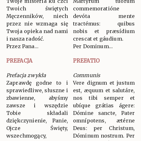
Twoje misteria ku czci
Martyrum tuórum
Twoich świętych
commemoratióne
Męczenników, niech
devóta mente
przez nie wzmaga się
tractémus: quibus
Twoja opieka nad nami
nobis et præsídium
i nasza radość.
crescat et gáudium.
Przez Pana…
Per Dominum…
PREFACJA
PREFATIO
Prefacja zwykła
Communis
Zaprawdę godne to i
Vere dignum et justum
sprawiedliwe, słuszne i
est, æquum et salutáre,
zbawienne, abyśmy
nos tibi semper et
zawsze i wszędzie
ubíque grátias ágere:
Tobie składali
Dómine sancte, Pater
dziękczynienie, Panie,
omnípotens, ætérne
Ojcze Święty,
Deus: per Christum,
wszechmogący,
Dóminum nostrum. Per