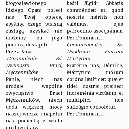
błogosławionego
beáti Ægídii Abbátis
Idziego Opata, poleci
comméndet: ut, quod
nas Twej opiece,
nostris méritis non
abyśmy, czego własną
valémus, ejus
zasługą uzyskać nie
patrocínio assequámur.
możemy, za jego
Per Dominum…
pomocą dostąpili.
Commemoratio Ss.
Przez Pana…
Duodecim Fratrum
Wspomnienie Śś.
Mártyrum
Dwunastu Braci,
Fratérna nos, Dómine,
Męczenników
Mártyrum tuórum
Panie, niech nas
coróna lætíficet: quæ et
uraduje wspólne
fídei nostræ præbeat
zwycięstwo Braci
increménta virtútum, et
Męczenników, niech
multíplici nos
doda większej mocy
suffrágio consolétur.
naszej wierze i napełni
Per Dominum…
nas pociechą z wielu
orędowników.