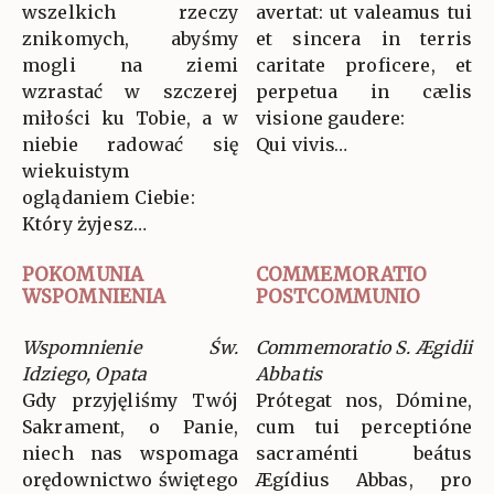
wszelkich rzeczy
avertat: ut valeamus tui
znikomych, abyśmy
et sincera in terris
mogli na ziemi
caritate proficere, et
wzrastać w szczerej
perpetua in cælis
miłości ku Tobie, a w
visione gaudere:
niebie radować się
Qui vivis…
wiekuistym
oglądaniem Ciebie:
Który żyjesz…
POKOMUNIA
COMMEMORATIO
WSPOMNIENIA
POSTCOMMUNIO
Wspomnienie Św.
Commemoratio S. Ægidii
Idziego, Opata
Abbatis
Gdy przyjęliśmy Twój
Prótegat nos, Dómine,
Sakrament, o Panie,
cum tui perceptióne
niech nas wspomaga
sacraménti beátus
orędownictwo świętego
Ægídius Abbas, pro