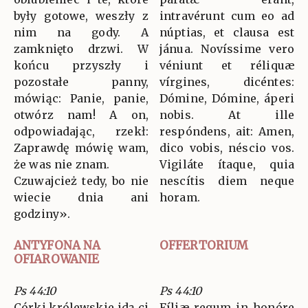
były gotowe, weszły z
intravérunt cum eo ad
nim na gody. A
núptias, et clausa est
zamknięto drzwi. W
jánua. Novíssime vero
końcu przyszły i
véniunt et réliquæ
pozostałe panny,
vírgines, dicéntes:
mówiąc: Panie, panie,
Dómine, Dómine, áperi
otwórz nam! A on,
nobis. At ille
odpowiadając, rzekł:
respóndens, ait: Amen,
Zaprawdę mówię wam,
dico vobis, néscio vos.
że was nie znam.
Vigiláte ítaque, quia
Czuwajcież tedy, bo nie
nescítis diem neque
wiecie dnia ani
horam.
godziny».
ANTYFONA NA
OFFERTORIUM
OFIAROWANIE
Ps 44:10
Ps 44:10
Córki królewskie idą ci
Fíliæ regum in honóre