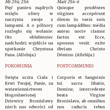
Mt 25:4; 25:6
Matt 25:4-6
Pięć panien mądrych
Quinque prudéntes
wzięło oliwy w
vírgines accepérunt
naczynia swoje z
óleum in vasis suis
lampami. A o północy
cum lampádibus: média
rozległo się wołanie:
autem nocte clamor
Oto oblubieniec
factus est: Ecce,
nadchodzi; wyjdźcie na
sponsus venit: exíte
spotkanie Chrystusa
óbviam Christo
Pana. (Alleluja.)
Dómino. (Allelúja.)
POKOMUNIA
POSTCOMMUNIO
Święta uczta Ciała i
Corporis et Sanguinis
Krwi Twojej, Panie, za
tui sacra libatio,
wstawiennictwem
Domine, intercedente
błogosławionej
beata Virgine
Dziewicy Bronisławy
Bronislava, ab omnibus
niech nas odwróci od
nos caducis rebus