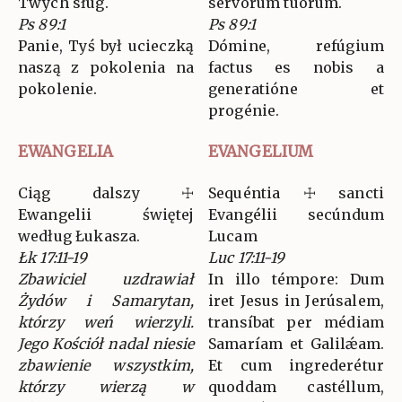
Twych sług.
servórum tuórum.
Ps 89:1
Ps 89:1
Panie, Tyś był ucieczką
Dómine, refúgium
naszą z pokolenia na
factus es nobis a
pokolenie.
generatióne et
progénie.
EWANGELIA
EVANGELIUM
Ciąg dalszy ☩
Sequéntia ☩ sancti
Ewangelii świętej
Evangélii secúndum
według Łukasza.
Lucam
Łk 17:11-19
Luc 17:11-19
Zbawiciel uzdrawiał
In illo témpore: Dum
Żydów i Samarytan,
iret Jesus in Jerúsalem,
którzy weń wierzyli.
transíbat per médiam
Jego Kościół nadal niesie
Samaríam et Galilǽam.
zbawienie wszystkim,
Et cum ingrederétur
którzy wierzą w
quoddam castéllum,