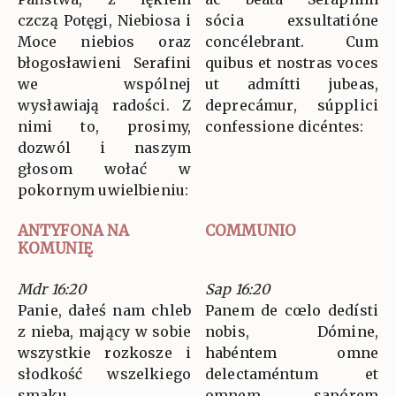
czczą Potęgi, Niebiosa i
sócia exsultatióne
Moce niebios oraz
concélebrant. Cum
błogosławieni Serafini
quibus et nostras voces
we wspólnej
ut admítti jubeas,
wysławiają radości. Z
deprecámur, súpplici
nimi to, prosimy,
confessione dicéntes:
dozwól i naszym
głosom wołać w
pokornym uwielbieniu:
ANTYFONA NA
COMMUNIO
KOMUNIĘ
Mdr 16:20
Sap 16:20
Panie, dałeś nam chleb
Panem de cœlo dedísti
z nieba, mający w sobie
nobis, Dómine,
wszystkie rozkosze i
habéntem omne
słodkość wszelkiego
delectaméntum et
smaku.
omnem sapórem