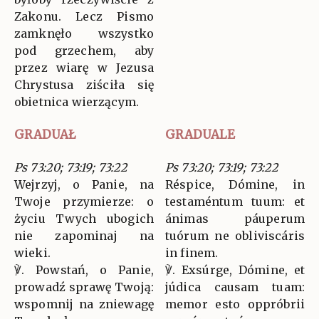
Zakonu. Lecz Pismo
zamknęło wszystko
pod grzechem, aby
przez wiarę w Jezusa
Chrystusa ziściła się
obietnica wierzącym.
GRADUAŁ
GRADUALE
Ps 73:20; 73:19; 73:22
Ps 73:20; 73:19; 73:22
Wejrzyj, o Panie, na
Réspice, Dómine, in
Twoje przymierze: o
testaméntum tuum: et
życiu Twych ubogich
ánimas páuperum
nie zapominaj na
tuórum ne obliviscáris
wieki.
in finem.
℣. Powstań, o Panie,
℣. Exsúrge, Dómine, et
prowadź sprawę Twoją:
júdica causam tuam:
wspomnij na zniewagę
memor esto oppróbrii