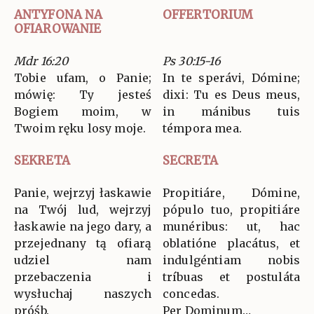
ANTYFONA NA
OFFERTORIUM
OFIAROWANIE
Mdr 16:20
Ps 30:15-16
Tobie ufam, o Panie;
In te sperávi, Dómine;
mówię: Ty jesteś
dixi: Tu es Deus meus,
Bogiem moim, w
in mánibus tuis
Twoim ręku losy moje.
témpora mea.
SEKRETA
SECRETA
Panie, wejrzyj łaskawie
Propitiáre, Dómine,
na Twój lud, wejrzyj
pópulo tuo, propitiáre
łaskawie na jego dary, a
munéribus: ut, hac
przejednany tą ofiarą
oblatióne placátus, et
udziel nam
indulgéntiam nobis
przebaczenia i
tríbuas et postuláta
wysłuchaj naszych
concedas.
próśb.
Per Dominum…