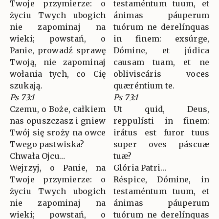
Twoje przymierze: o
testaméntum tuum, et
życiu Twych ubogich
ánimas páuperum
nie zapominaj na
tuórum ne derelínquas
wieki; powstań, o
in finem: exsúrge,
Panie, prowadź sprawę
Dómine, et júdica
Twoją, nie zapominaj
causam tuam, et ne
wołania tych, co Cię
obliviscáris voces
szukają.
quæréntium te.
Ps 73:1
Ps 73:1
Czemu, o Boże, całkiem
Ut quid, Deus,
nas opuszczasz i gniew
reppulísti in finem:
Twój się sroży na owce
irátus est furor tuus
Twego pastwiska?
super oves páscuæ
Chwała Ojcu…
tuæ?
Wejrzyj, o Panie, na
Glória Patri…
Twoje przymierze: o
Réspice, Dómine, in
życiu Twych ubogich
testaméntum tuum, et
nie zapominaj na
ánimas páuperum
wieki; powstań, o
tuórum ne derelínquas