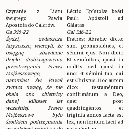
Czytanie z Listu
Léctio Epístolæ beáti
świętego Pawła
Pauli Apóstoli ad
Apostoła do Galatów.
Gálatas
Ga 3:16-22
Gal 3:16-22
Żydzi, zwłaszcza
Fratres: Abrahæ dictæ
faryzeusze, wierzyli, że
sunt promissiónes, et
osiągną zbawienie
sémini ejus. Non dicit:
dzięki drobiazgowemu
Et semínibus, quasi in
przestrzeganiu Prawa
multis; sed quasi in
Mojżeszowego,
uno: Et sémini tuo, qui
natomiast św. Paweł
est Christus. Hoc autem
zwraca uwagę, że nie
dico: testaméntum
obala ono obietnicy
confirmátum a Deo,
danej kilkaset lat
quæ post
wcześniej. Prawo
quadringéntos et
Mojżeszowe było
trigínta annos facta est
środkiem podtrzymania
lex, non írritum facit ad
prawdziwej religii aż do
evacuándam