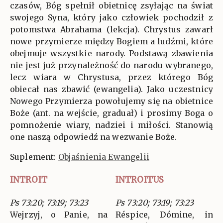
czasów, Bóg spełnił obietnicę zsyłając na świat
swojego Syna, który jako człowiek pochodził z
potomstwa Abrahama (lekcja). Chrystus zawarł
nowe przymierze między Bogiem a ludźmi, które
obejmuje wszystkie narody. Podstawą zbawienia
nie jest już przynależność do narodu wybranego,
lecz wiara w Chrystusa, przez którego Bóg
obiecał nas zbawić (ewangelia). Jako uczestnicy
Nowego Przymierza powołujemy się na obietnice
Boże (ant. na wejście, graduał) i prosimy Boga o
pomnożenie wiary, nadziei i miłości. Stanowią
one naszą odpowiedź na wezwanie Boże.
Suplement:
Objaśnienia Ewangelii
INTROIT
INTROITUS
Ps 73:20; 73:19; 73:23
Ps 73:20; 73:19; 73:23
Wejrzyj, o Panie, na
Réspice, Dómine, in