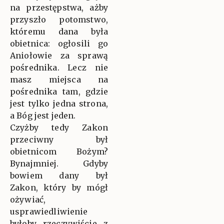
na przestępstwa, ażby
przyszło potomstwo,
któremu dana była
obietnica: ogłosili go
Aniołowie za sprawą
pośrednika. Lecz nie
masz miejsca na
pośrednika tam, gdzie
jest tylko jedna strona,
a Bóg jest jeden.
Czyżby tedy Zakon
przeciwny był
obietnicom Bożym?
Bynajmniej. Gdyby
bowiem dany był
Zakon, który by mógł
ożywiać,
usprawiedliwienie
byłoby rzeczywiście z