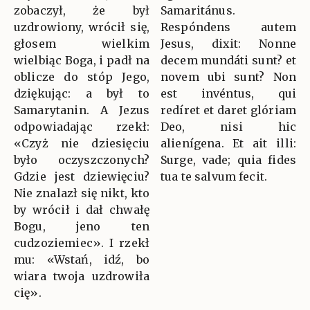
zobaczył, że był
Samaritánus.
uzdrowiony, wrócił się,
Respóndens autem
głosem wielkim
Jesus, dixit: Nonne
wielbiąc Boga, i padł na
decem mundáti sunt? et
oblicze do stóp Jego,
novem ubi sunt? Non
dziękując: a był to
est invéntus, qui
Samarytanin. A Jezus
redíret et daret glóriam
odpowiadając rzekł:
Deo, nisi hic
«Czyż nie dziesięciu
alienígena. Et ait illi:
było oczyszczonych?
Surge, vade; quia fides
Gdzie jest dziewięciu?
tua te salvum fecit.
Nie znalazł się nikt, kto
by wrócił i dał chwałę
Bogu, jeno ten
cudzoziemiec». I rzekł
mu: «Wstań, idź, bo
wiara twoja uzdrowiła
cię».