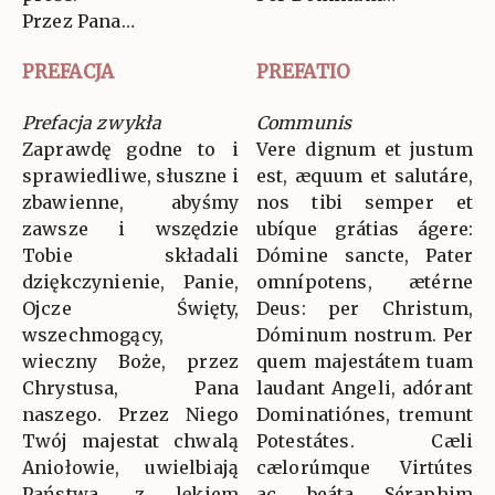
Przez Pana…
PREFACJA
PREFATIO
Prefacja zwykła
Communis
Zaprawdę godne to i
Vere dignum et justum
sprawiedliwe, słuszne i
est, æquum et salutáre,
zbawienne, abyśmy
nos tibi semper et
zawsze i wszędzie
ubíque grátias ágere:
Tobie składali
Dómine sancte, Pater
dziękczynienie, Panie,
omnípotens, ætérne
Ojcze Święty,
Deus: per Christum,
wszechmogący,
Dóminum nostrum. Per
wieczny Boże, przez
quem majestátem tuam
Chrystusa, Pana
laudant Angeli, adórant
naszego. Przez Niego
Dominatiónes, tremunt
Twój majestat chwalą
Potestátes. Cæli
Aniołowie, uwielbiają
cælorúmque Virtútes
Państwa, z lękiem
ac beáta Séraphim