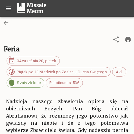
Missale
Meum
Feria
04 września 20, piątek
Piątek po 13 Niedzieli po Zesłaniu Ducha Świętego
4 kl.
Szaty zielone
Pallotinum s. 536
Nadzieja naszego zbawienia opiera się na
obietnicach Bożych. Pan Bóg obiecał
Abrahamowi, że rozmnoży jego potomstwo jak
gwiazdy na niebie i że z tego potomstwa
wybierze Zbawiciela świata. Gdy nadeszła pełnia