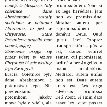
nadejścia Mesjasza. Gdy
promissiónem. Nam si
obietnice dane
ex lege heréditas, jam
Abrahamowi zostały
non ex promissióne.
spełnione w potomku
Abrahæ autem per
Abrahama, to jest w
repromissiónem
Chrystusie, Stare
donávit Deus. Quid
Przymierze straciło moc
igitur lex? Propter
obowiązującą.
transgressiónes pósita
Zbawienie osiąga się
est, donec veníret
przez wiarę w Jezusa
semen, cui promíserat,
Chrystusa i życie według
ordináta per Angelos in
Jego Ewangelii.
manu mediatóris.
Bracia: Obietnice były
Mediátor autem uníus
dane Abrahamowi i
non est: Deus autem
potomstwu jego. Nie
unus est. Lex ergo
powiedziano: I
advérsus promíssa
potomkom, jakoby
Dei? Absit. Si enim data
mowa była o wielu, ale
esset lex, quæ posset