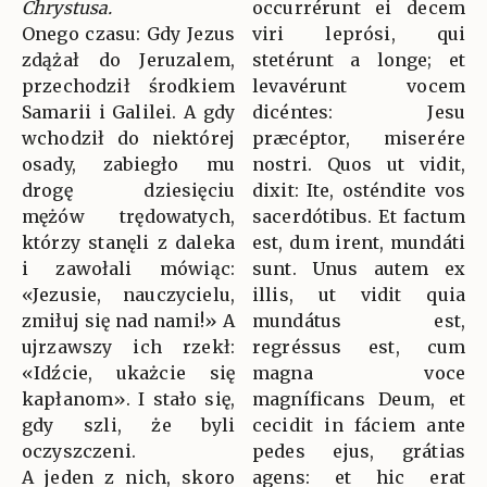
Chrystusa.
occurrérunt ei decem
Onego czasu: Gdy Jezus
viri leprósi, qui
zdążał do Jeruzalem,
stetérunt a longe; et
przechodził środkiem
levavérunt vocem
Samarii i Galilei. A gdy
dicéntes: Jesu
wchodził do niektórej
præcéptor, miserére
osady, zabiegło mu
nostri. Quos ut vidit,
drogę dziesięciu
dixit: Ite, osténdite vos
mężów trędowatych,
sacerdótibus. Et factum
którzy stanęli z daleka
est, dum irent, mundáti
i zawołali mówiąc:
sunt. Unus autem ex
«Jezusie, nauczycielu,
illis, ut vidit quia
zmiłuj się nad nami!» A
mundátus est,
ujrzawszy ich rzekł:
regréssus est, cum
«Idźcie, ukażcie się
magna voce
kapłanom». I stało się,
magníficans Deum, et
gdy szli, że byli
cecidit in fáciem ante
oczyszczeni.
pedes ejus, grátias
A jeden z nich, skoro
agens: et hic erat