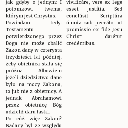
jak gdyby o jednym: I
vivificáre, vere ex lege
potomkowi twemu,
esset justítia. Sed
którym jest Chrystus.
conclúsit Scriptúra
Powiadam tedy:
ómnia sub peccáto, ut
Testamentu
promíssio ex fide Jesu
potwierdzonego przez
Christi darétur
Boga nie może obalić
credéntibus.
Zakon dany w czterysta
trzydzieści lat później,
żeby obietnica stała się
próżna. Albowiem
jeżeli dziedzictwo dane
było na mocy Zakonu,
to już nie z obietnicy. A
jednak Abrahamowi
przez obietnicę Bóg
udzielił daru łaski.
Po cóż więc Zakon?
Nadany był ze względu