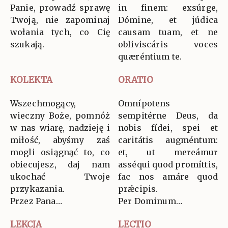
Panie, prowadź sprawę
in finem: exsúrge,
Twoją, nie zapominaj
Dómine, et júdica
wołania tych, co Cię
causam tuam, et ne
szukają.
obliviscáris voces
quæréntium te.
KOLEKTA
ORATIO
Wszechmogący,
Omnípotens
wieczny Boże, pomnóż
sempitérne Deus, da
w nas wiarę, nadzieję i
nobis fídei, spei et
miłość, abyśmy zaś
caritátis augméntum:
mogli osiągnąć to, co
et, ut mereámur
obiecujesz, daj nam
asséqui quod promíttis,
ukochać Twoje
fac nos amáre quod
przykazania.
prǽcipis.
Przez Pana…
Per Dominum…
LEKCJA
LECTIO