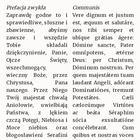
Prefacja zwykła
Communis
Zaprawdę godne to i
Vere dignum et justum
sprawiedliwe, słuszne i
est, æquum et salutáre,
zbawienne, abyśmy
nos tibi semper et
zawsze i wszędzie
ubíque grátias ágere:
Tobie składali
Dómine sancte, Pater
dziękczynienie, Panie,
omnípotens, ætérne
Ojcze Święty,
Deus: per Christum,
wszechmogący,
Dóminum nostrum. Per
wieczny Boże, przez
quem majestátem tuam
Chrystusa, Pana
laudant Angeli, adórant
naszego. Przez Niego
Dominatiónes, tremunt
Twój majestat chwalą
Potestátes. Cæli
Aniołowie, uwielbiają
cælorúmque Virtútes
Państwa, z lękiem
ac beáta Séraphim
czczą Potęgi, Niebiosa i
sócia exsultatióne
Moce niebios oraz
concélebrant. Cum
błogosławieni Serafini
quibus et nostras voces