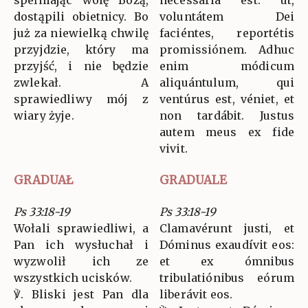
spełniając wolę Bożą,
necessária est: ut,
dostąpili obietnicy. Bo
voluntátem Dei
już za niewielką chwilę
faciéntes, reportétis
przyjdzie, który ma
promissiónem. Adhuc
przyjść, i nie będzie
enim módicum
zwlekał. A
aliquántulum, qui
sprawiedliwy mój z
ventúrus est, véniet, et
wiary żyje.
non tardábit. Justus
autem meus ex fide
vivit.
GRADUAŁ
GRADUALE
Ps 33:18-19
Ps 33:18-19
Wołali sprawiedliwi, a
Clamavérunt justi, et
Pan ich wysłuchał i
Dóminus exaudívit eos:
wyzwolił ich ze
et ex ómnibus
wszystkich ucisków.
tribulatiónibus eórum
℣. Bliski jest Pan dla
liberávit eos.