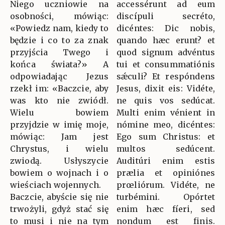
Niego uczniowie na
accessérunt ad eum
osobności, mówiąc:
discípuli secréto,
«Powiedz nam, kiedy to
dicéntes: Dic nobis,
będzie i co to za znak
quando hæc erunt? et
przyjścia Twego i
quod signum advéntus
końca świata?» A
tui et consummatiónis
odpowiadając Jezus
sǽculi? Et respóndens
rzekł im: «Baczcie, aby
Jesus, dixit eis: Vidéte,
was kto nie zwiódł.
ne quis vos sedúcat.
Wielu bowiem
Multi enim vénient in
przyjdzie w imię moje,
nómine meo, dicéntes:
mówiąc: Jam jest
Ego sum Christus: et
Chrystus, i wielu
multos sedúcent.
zwiodą. Usłyszycie
Auditúri enim estis
bowiem o wojnach i o
prælia et opiniónes
wieściach wojennych.
prœliórum. Vidéte, ne
Baczcie, abyście się nie
turbémini. Opórtet
trwożyli, gdyż stać się
enim hæc fíeri, sed
to musi i nie na tym
nondum est finis.