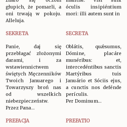
Zdało się oczom
malítiæ: visi sunt
głupich, że pomarli, a
óculis insipiéntium
oni trwają w pokoju.
mori: illi autem sunt in
Alleluja.
SEKRETA
SECRETA
Panie, daj się
Oblátis, quǽsumus,
przebłagać złożonymi
Dómine, placáre
darami, i za
munéribus: et,
wstawiennictwem
intercedéntibus sanctis
świętych Męczenników
Martýribus tuis
Twoich Januarego i
Januário et Sóciis ejus,
Towarzyszy broń nas
a cunctis nos defénde
od wszelkich
perículis.
niebezpieczeństw.
Per Dominum…
Przez Pana…
PREFACJA
PREFATIO