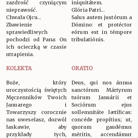
zazdrość czyniącym
iniquitátem.
nieprawość.
Glória Patri…
Chwała Ojcu…
Salus autem justórum a
Zbawienie
Dómino: et protéctor
sprawiedliwych
eórum est in témpore
pochodzi od Pana: On
tribulatiónis.
ich ucieczką w czasie
utrapienia.
KOLEKTA
ORATIO
Boże, który
Deus, qui nos ánnua
uroczystością świętych
sanctórum Mártyrum
Męczenników Twoich
tuórum Januárii et
Januarego i
Sociórum ejus
Towarzyszy corocznie
sollemnitáte lætíficas:
nas uweselasz, dozwól
concéde propítius; ut,
łaskawie, aby
quorum gaudémus
przykłady tych,
méritis, accendámur