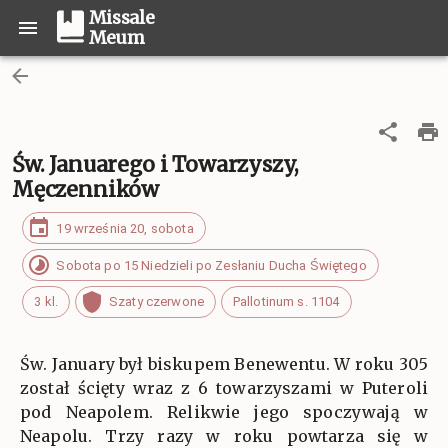
Missale
Meum
Św. Januarego i Towarzyszy,
Męczenników
19 września 20, sobota
Sobota po 15 Niedzieli po Zesłaniu Ducha Świętego
3 kl.
Szaty czerwone
Pallotinum s. 1104
Św. January był biskupem Benewentu. W roku 305
został ścięty wraz z 6 towarzyszami w Puteroli
pod Neapolem. Relikwie jego spoczywają w
Neapolu. Trzy razy w roku powtarza się w