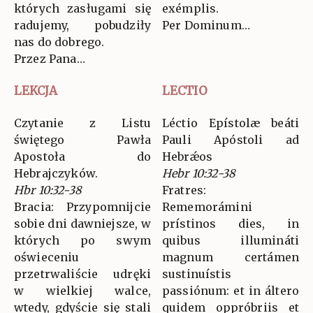
których zasługami się
exémplis.
radujemy, pobudziły
Per Dominum…
nas do dobrego.
Przez Pana…
LEKCJA
LECTIO
Czytanie z Listu
Léctio Epístolæ beáti
świętego Pawła
Pauli Apóstoli ad
Apostoła do
Hebrǽos
Hebrajczyków.
Hebr 10:32-38
Hbr 10:32-38
Fratres:
Bracia: Przypomnijcie
Rememorámini
sobie dni dawniejsze, w
prístinos dies, in
których po swym
quibus illumináti
oświeceniu
magnum certámen
przetrwaliście udręki
sustinuístis
w wielkiej walce,
passiónum: et in áltero
wtedy, gdyście się stali
quidem oppróbriis et