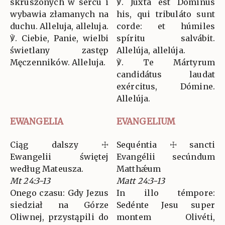
skruszonych w sercu i
℣. Juxta est Dóminus
wybawia złamanych na
his, qui tribuláto sunt
duchu. Alleluja, alleluja.
corde: et húmiles
℣. Ciebie, Panie, wielbi
spíritu salvábit.
świetlany zastęp
Allelúja, allelúja.
Męczenników. Alleluja.
℣. Te Mártyrum
candidátus laudat
exércitus, Dómine.
Allelúja.
EWANGELIA
EVANGELIUM
Ciąg dalszy ☩
Sequéntia ☩ sancti
Ewangelii świętej
Evangélii secúndum
według Mateusza.
Matthǽum
Mt 24:3-13
Matt 24:3-13
Onego czasu: Gdy Jezus
In illo témpore:
siedział na Górze
Sedénte Jesu super
Oliwnej, przystąpili do
montem Olivéti,