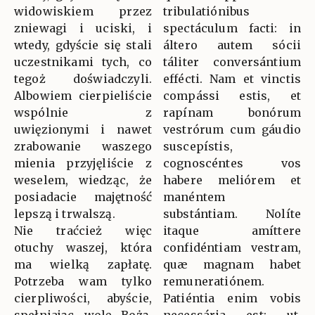
widowiskiem przez
tribulatiónibus
zniewagi i uciski, i
spectáculum facti: in
wtedy, gdyście się stali
áltero autem sócii
uczestnikami tych, co
táliter conversántium
tegoż doświadczyli.
effécti. Nam et vinctis
Albowiem cierpieliście
compássi estis, et
wspólnie z
rapínam bonórum
uwięzionymi i nawet
vestrórum cum gáudio
zrabowanie waszego
suscepístis,
mienia przyjęliście z
cognoscéntes vos
weselem, wiedząc, że
habere meliórem et
posiadacie majętność
manéntem
lepszą i trwalszą.
substántiam. Nolíte
Nie traćcież więc
itaque amíttere
otuchy waszej, która
confidéntiam vestram,
ma wielką zapłatę.
quæ magnam habet
Potrzeba wam tylko
remuneratiónem.
cierpliwości, abyście,
Patiéntia enim vobis