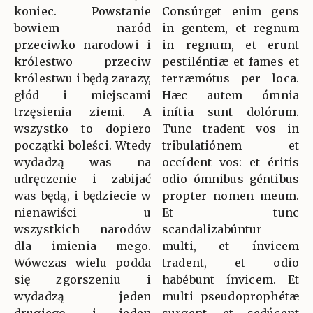
koniec. Powstanie
Consúrget enim gens
bowiem naród
in gentem, et regnum
przeciwko narodowi i
in regnum, et erunt
królestwo przeciw
pestiléntiæ et fames et
królestwu i będą zarazy,
terræmótus per loca.
głód i miejscami
Hæc autem ómnia
trzęsienia ziemi. A
inítia sunt dolórum.
wszystko to dopiero
Tunc tradent vos in
początki boleści. Wtedy
tribulatiónem et
wydadzą was na
occídent vos: et éritis
udręczenie i zabijać
odio ómnibus géntibus
was będą, i będziecie w
propter nomen meum.
nienawiści u
Et tunc
wszystkich narodów
scandalizabúntur
dla imienia mego.
multi, et ínvicem
Wówczas wielu podda
tradent, et odio
się zgorszeniu i
habébunt ínvicem. Et
wydadzą jeden
multi pseudoprophétæ