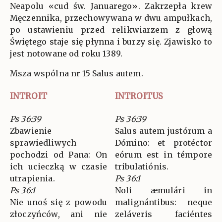
Neapolu «cud św. Januarego». Zakrzepła krew
Męczennika, przechowywana w dwu ampułkach,
po ustawieniu przed relikwiarzem z głową
Świętego staje się płynna i burzy się. Zjawisko to
jest notowane od roku 1389.
Msza wspólna nr 15 Salus autem.
INTROIT
INTROITUS
Ps 36:39
Ps 36:39
Zbawienie
Salus autem justórum a
sprawiedliwych
Dómino: et protéctor
pochodzi od Pana: On
eórum est in témpore
ich ucieczką w czasie
tribulatiónis.
utrapienia.
Ps 36:1
Ps 36:1
Noli æmulári in
Nie unoś się z powodu
malignántibus: neque
złoczyńców, ani nie
zeláveris faciéntes