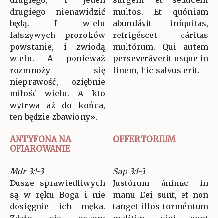
drugiego, i jeden
surgent, et sedúcent
drugiego nienawidzić
multos. Et quóniam
będą. I wielu
abundávit iníquitas,
fałszywych proroków
refrigéscet cáritas
powstanie, i zwiodą
multórum. Qui autem
wielu. A ponieważ
perseveráverit usque in
rozmnoży się
finem, hic salvus erit.
nieprawość, oziębnie
miłość wielu. A kto
wytrwa aż do końca,
ten będzie zbawiony».
ANTYFONA NA
OFFERTORIUM
OFIAROWANIE
Mdr 3:1-3
Sap 3:1-3
Dusze sprawiedliwych
Justórum ánimæ in
są w ręku Boga i nie
manu Dei sunt, et non
dosięgnie ich męka.
tanget illos torméntum