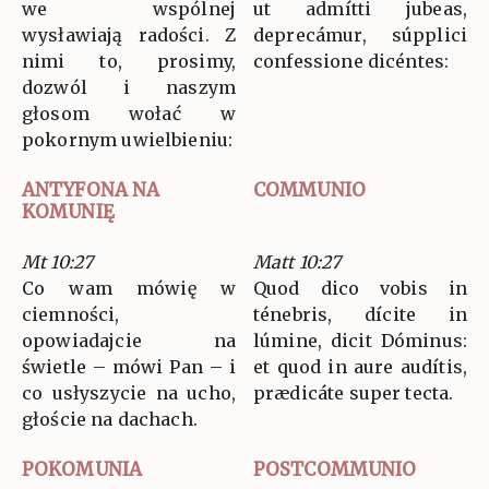
we wspólnej
ut admítti jubeas,
wysławiają radości. Z
deprecámur, súpplici
nimi to, prosimy,
confessione dicéntes:
dozwól i naszym
głosom wołać w
pokornym uwielbieniu:
ANTYFONA NA
COMMUNIO
KOMUNIĘ
Mt 10:27
Matt 10:27
Co wam mówię w
Quod dico vobis in
ciemności,
ténebris, dícite in
opowiadajcie na
lúmine, dicit Dóminus:
świetle – mówi Pan – i
et quod in aure audítis,
co usłyszycie na ucho,
prædicáte super tecta.
głoście na dachach.
POKOMUNIA
POSTCOMMUNIO