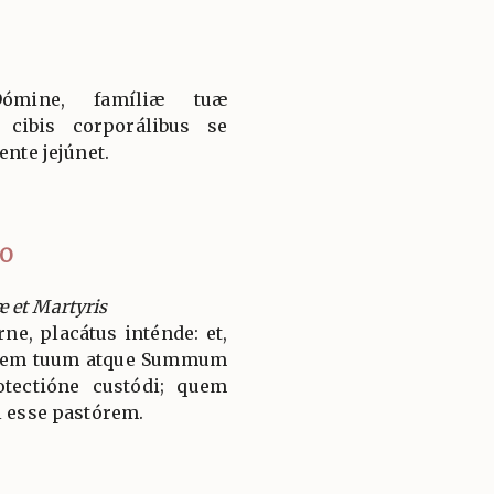
Dómine, famíliæ tuæ
 cibis corporálibus se
ente jejúnet.
IO
 et Martyris
e, placátus inténde: et,
rem tuum atque Summum
otectióne custódi; quem
i esse pastórem.