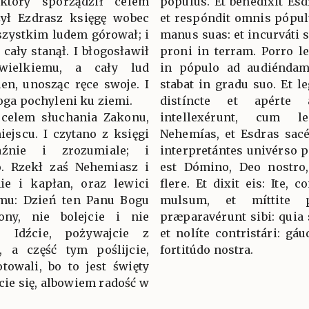
który sporządził celem
pópulus. Et benedíxit Es
zył Ezdrasz księgę wobec
et respóndit omnis pópul
szystkim ludem górował; i
manus suas: et incurváti 
 cały stanął. I błogosławił
proni in terram. Porro le
ielkiemu, a cały lud
in pópulo ad audiéndam
en, unosząc ręce swoje. I
stabat in gradu suo. Et le
 Boga pochyleni ku ziemi.
distíncte et apérte 
d celem słuchania Zakonu,
intellexérunt, cum l
ejscu. I czytano z księgi
Nehemías, et Esdras sacér
źnie i zrozumiale; i
interpretántes univérso p
o. Rzekł zaś Nehemiasz i
est Dómino, Deo nostro, 
ie i kapłan, oraz lewici
flere. Et dixit eis: Ite, 
emu: Dzień ten Panu Bogu
mulsum, et míttite 
ony, nie bolejcie i nie
præparavérunt sibi: quia 
: Idźcie, pożywajcie z
et nolíte contristári: g
, a część tym poślijcie,
fortitúdo nostra.
towali, bo to jest święty
cie się, albowiem radość w