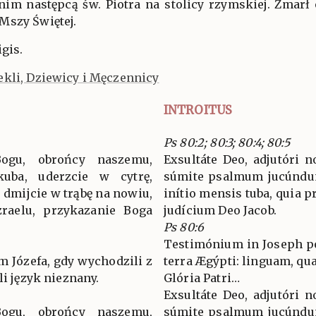
nim następcą św. Piotra na stolicy rzymskiej. Zmarł 
Mszy Świętej.
gis.
ekli, Dziewicy i Męczennicy
INTROITUS
Ps 80:2; 80:3; 80:4; 80:5
Bogu, obrońcy naszemu,
Exsultáte Deo, adjutóri no
kuba, uderzcie w cytrę,
súmite psalmum jucúndum
, dmijcie w trąbę na nowiu,
inítio mensis tuba, quia p
zraelu, przykazanie Boga
judícium Deo Jacob.
Ps 80:6
Testimónium in Joseph pós
 Józefa, gdy wychodzili z
terra Ægýpti: linguam, qu
li język nieznany.
Glória Patri…
Exsultáte Deo, adjutóri no
Bogu, obrońcy naszemu,
súmite psalmum jucúndum