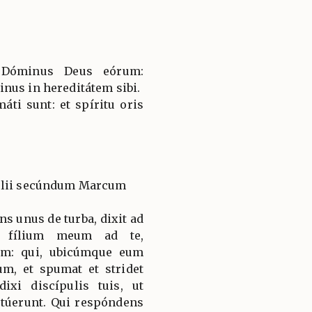
t Dóminus Deus eórum:
nus in hereditátem sibi.
áti sunt: et spíritu oris
gélii secúndum Marcum
s unus de turba, dixit ad
li fílium meum ad te,
m: qui, ubicúmque eum
lum, et spumat et stridet
dixi discípulis tuis, ut
otúerunt. Qui respóndens