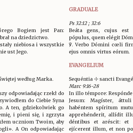
GRADUALE
Ps 32:12 ; 32:6
tórego Bogiem jest Pan:
Beáta gens, cujus es
brał na dziedzictwo.
pópulus, quem elégit Dómi
stały niebiosa i wszystkie
℣. Verbo Dómini cœli firm
ie ust Jego.
ejus omnis virtus eórum.
EVANGELIUM
świętej według Marka.
Sequéntia ☩ sancti Evan
Marc 9:16-28
eszy odpowiadając rzekł do
In illo témpore: Respónden
rzywiodłem do Ciebie Syna
Jesum: Magíster, áttu
. A ten, gdziekolwiek go
habéntem spíritum mutu
mię, i pieni się, i zgrzyta
apprehénderit, allídit il
zekłem uczniom Twoim, aby
déntibus et aréscit: et 
mogli». A On odpowiadając
ejícerent illum, et non p