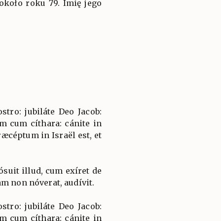
około roku 79. Imię jego
stro: jubiláte Deo Jacob:
 cum cíthara: cánite in
ræcéptum in Israël est, et
uit illud, cum exíret de
am non nóverat, audívit.
stro: jubiláte Deo Jacob:
 cum cíthara: cánite in