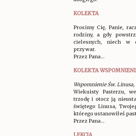
KOLEKTA
Prosimy Cię, Panie, rac
rodziny, a gdy powst
cielesnych, niech w 
przywar.
Przez Pana…
KOLEKTA WSPOMNIENI
Wspomnienie Św. Linusa, 
Wiekuisty Pasterzu, w
trzodę i otocz ją nieus
świętego Linusa, Twoje
którego ustanowiłeś pas
Przez Pana…
LEKCJA