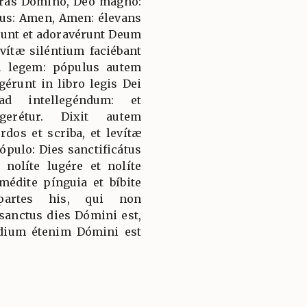
dras Dómino, Deo magno:
us: Amen, Amen: élevans
sunt et adoravérunt Deum
vítæ siléntium faciébant
 legem: pópulus autem
gérunt in libro legis Dei
ad intellegéndum: et
egerétur. Dixit autem
dos et scriba, et levítæ
ópulo: Dies sanctificátus
nolíte lugére et nolíte
comédite pínguia et bíbite
partes his, qui non
sanctus dies Dómini est,
áudium étenim Dómini est