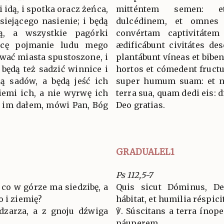
 idą, i spotka oracz żeńca,
mitténtem semen: e
siejącego nasienie; i będą
dulcédinem, et omnes c
ią, a wszystkie pagórki
convértam captivitátem
ócę pojmanie ludu mego
ædificábunt civitátes des
ować miasta spustoszone, i
plantábunt víneas et biben
 będą też sadzić winnice i
hortos et cómedent fructu
ią sadów, a będą jeść ich
super humum suam: et no
iemi ich, a nie wyrwę ich
terra sua, quam dedi eis: 
rą im dałem, mówi Pan, Bóg
Deo gratias.
GRADUALEL1
Ps 112,5-7
 co w górze ma siedzibę, a
Quis sicut Dóminus, Deu
o i ziemię?
hábitat, et humilia réspici
dzarza, a z gnoju dźwiga
℣. Súscitans a terra ínop
páuperem.