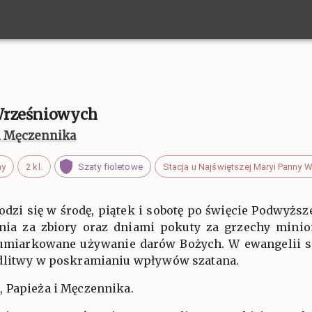
Wrześniowych
 i Męczennika
ay
2 kl.
Szaty fioletowe
Stacja u Najświętszej Maryi Panny 
dzi się w środę, piątek i sobotę po święcie Podwyższen
nia za zbiory oraz dniami pokuty za grzechy minion
umiarkowane używanie darów Bożych. W ewangelii s
odlitwy w poskramianiu wpływów szatana.
 Papieża i Męczennika.