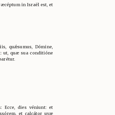
ræcéptum in Israël est, et
iis, quǽsumus, Dómine,
t: ut, quæ sua conditióne
parétur.
 Ecce, dies véniunt: et
sórem, et calcátor uvæ