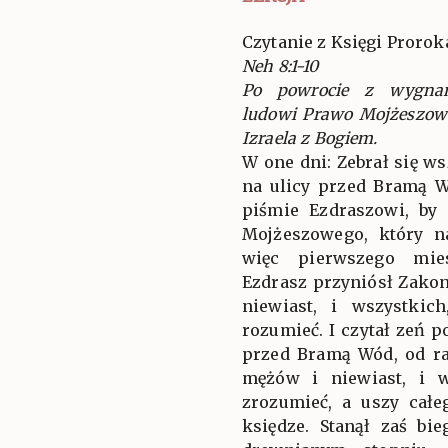
Czytanie z Księgi Proro
Neh 8:1-10
Po powrocie z wygnan
ludowi Prawo Mojżeszow
Izraela z Bogiem.
W one dni: Zebrał się w
na ulicy przed Bramą 
piśmie Ezdraszowi, by
Mojżeszowego, który n
więc pierwszego mie
Ezdrasz przyniósł Zak
niewiast, i wszystkic
rozumieć. I czytał zeń 
przed Bramą Wód, od r
mężów i niewiast, i w
zrozumieć, a uszy całe
księdze. Stanął zaś bi