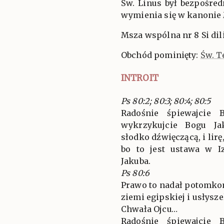
Św. Linus był bezpośred
wymienia się w kanonie 
Msza wspólna nr 8 Si dili
Obchód pominięty:
Św. T
INTROIT
Ps 80:2; 80:3; 80:4; 80:5
Radośnie śpiewajcie 
wykrzykujcie Bogu Ja
słodko dźwięczącą, i lirę
bo to jest ustawa w I
Jakuba.
Ps 80:6
Prawo to nadał potomkom
ziemi egipskiej i usłysze
Chwała Ojcu…
Radośnie śpiewajcie 