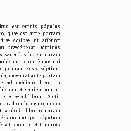
gátus est omnis pópulus
am, quæ est ante portam
dræ scribæ, ut afférret
am præcéperat Dóminus
ras sacérdos legem coram
ulíerum, cunctísque qui
die prima mensis séptimi.
atéa, quæ erat ante portam
ue ad médiam diem, in
íerum et sapiéntium: et
eréctæ ad librum. Stetit
er gradum lígneum, quem
t apéruit librum coram
vérsum quippe pópulum
sset eum, stetit omnis