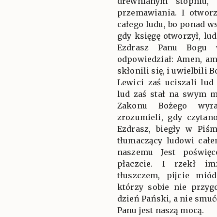
drewnianym stopniu, 
przemawiania. I otwor
całego ludu, bo ponad w
gdy księgę otworzył, lud
Ezdrasz Panu Bogu w
odpowiedział: Amen, am
skłonili się, i uwielbili
Lewici zaś uciszali lu
lud zaś stał na swym mi
Zakonu Bożego wyra
zrozumieli, gdy czytan
Ezdrasz, biegły w Piśm
tłumaczący ludowi cał
naszemu Jest poświęc
płaczcie. I rzekł im
tłuszczem, pijcie miód
którzy sobie nie przygo
dzień Pański, a nie smuć
Panu jest naszą mocą.