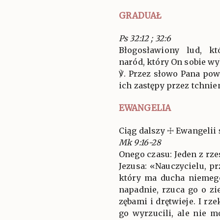
GRADUAŁ
Ps 32:12 ; 32:6
Błogosławiony lud, k
naród, który On sobie wy
℣. Przez słowo Pana pow
ich zastępy przez tchnien
EWANGELIA
Ciąg dalszy ☩ Ewangelii 
Mk 9:16-28
Onego czasu: Jeden z rz
Jezusa: «Nauczycielu, p
który ma ducha niemego
napadnie, rzuca go o zie
zębami i drętwieje. I r
go wyrzucili, ale nie 