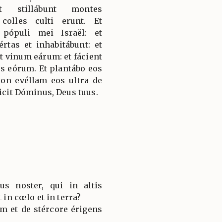
t stillábunt montes
olles culti erunt. Et
 pópuli mei Israël: et
értas et inhabitábunt: et
t vinum eárum: et fácient
s eórum. Et plantábo eos
n evéllam eos ultra de
dicit Dóminus, Deus tuus.
s noster, qui in altis
t in cœlo et in terra?
em et de stércore érigens