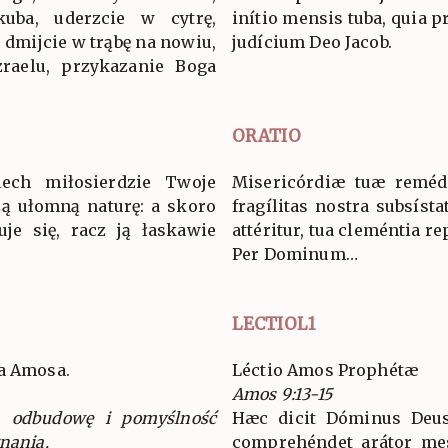
kuba, uderzcie w cytrę,
inítio mensis tuba, quia p
, dmijcie w trąbę na nowiu,
judícium Deo Jacob.
zraelu, przykazanie Boga
ORATIO
iech miłosierdzie Twoje
Misericórdiæ tuæ reméd
zą ułomną naturę: a skoro
fragílitas nostra subsísta
je się, racz ją łaskawie
attéritur, tua cleméntia re
Per Dominum…
LECTIOL1
ka Amosa.
Léctio Amos Prophétæ
Amos 9:13-15
a odbudowę i pomyślność
Hæc dicit Dóminus Deus:
nania.
comprehéndet arátor mes