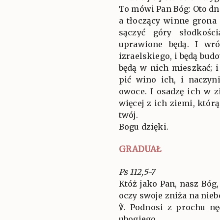
To mówi Pan Bóg: Oto dni
a tłoczący winne grona 
sączyć góry słodkośc
uprawione będą. I wr
izraelskiego, i będą bud
będą w nich mieszkać; i
pić wino ich, i naczyn
owoce. I osadzę ich w z
więcej z ich ziemi, któ
twój.
Bogu dzięki.
GRADUAŁ
Ps 112,5-7
Któż jako Pan, nasz Bóg,
oczy swoje zniża na nieb
℣. Podnosi z prochu nę
ubogiego.