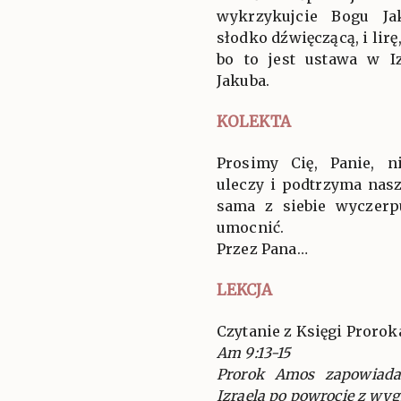
wykrzykujcie Bogu Ja
słodko dźwięczącą, i lirę
bo to jest ustawa w I
Jakuba.
KOLEKTA
Prosimy Cię, Panie, n
uleczy i podtrzyma nas
sama z siebie wyczerpu
umocnić.
Przez Pana…
LEKCJA
Czytanie z Księgi Proro
Am 9:13-15
Prorok Amos zapowiad
Izraela po powrocie z wyg