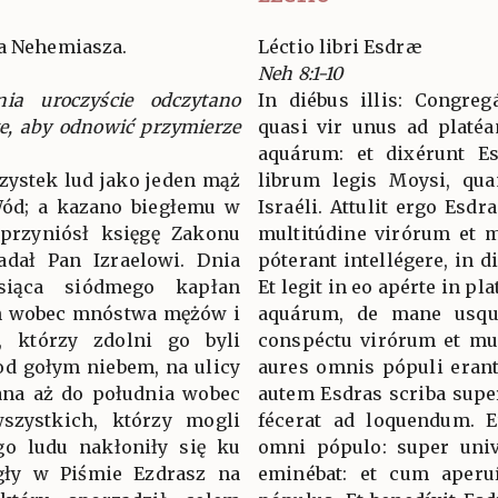
ka Nehemiasza.
Léctio libri Esdræ
Neh 8:1-10
ia uroczyście odczytano
In diébus illis: Congre
e, aby odnowić przymierze
quasi vir unus ad platé
aquárum: et dixérunt Es
szystek lud jako jeden mąż
librum legis Moysi, qu
Wód; a kazano biegłemu w
Israéli. Attulit ergo Esd
 przyniósł księgę Zakonu
multitúdine virórum et m
adał Pan Izraelowi. Dnia
póterant intellégere, in 
siąca siódmego kapłan
Et legit in eo apérte in pl
on wobec mnóstwa mężów i
aquárum, de mane usq
h, którzy zdolni go byli
conspéctu virórum et mul
pod gołym niebem, na ulicy
aures omnis pópuli erant 
ana aż do południa wobec
autem Esdras scriba sup
szystkich, którzy mogli
fécerat ad loquendum. E
go ludu nakłoniły się ku
omni pópulo: super uni
egły w Piśmie Ezdrasz na
eminébat: et cum aperuí