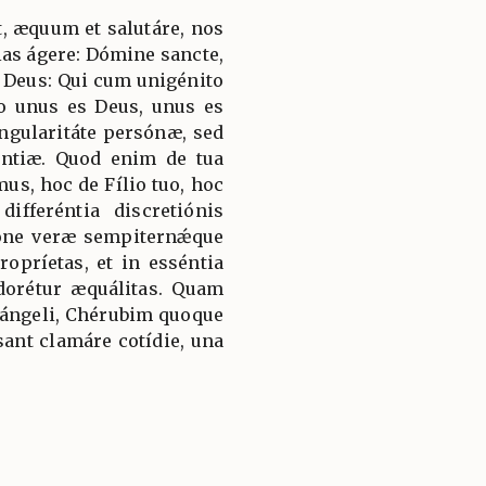
, æquum et salutáre, nos
ias ágere: Dómine sancte,
 Deus: Qui cum unigénito
to unus es Deus, unus es
ngularitáte persónæ, sed
ántiæ. Quod enim de tua
mus, hoc de Fílio tuo, hoc
ifferéntia discretiónis
ióne veræ sempiternǽque
ropríetas, et in esséntia
adorétur æquálitas. Quam
hángeli, Chérubim quoque
ant clamáre cotídie, una