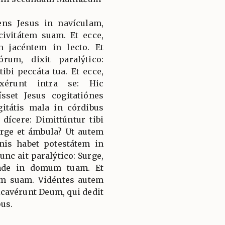
ens Jesus in navículam,
 civitátem suam. Et ecce,
m jacéntem in lecto. Et
rum, dixit paralýtico:
tibi peccáta tua. Et ecce,
xérunt intra se: Hic
sset Jesus cogitatiónes
gitátis mala in córdibus
 dícere: Dimittúntur tibi
urge et ámbula? Ut autem
inis habet potestátem in
unc ait paralýtico: Surge,
vade in domum tuam. Et
um suam. Vidéntes autem
icavérunt Deum, qui dedit
us.