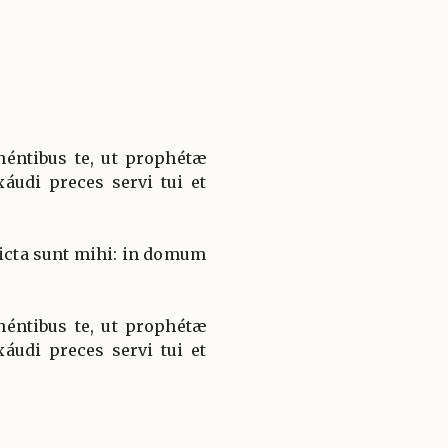
éntibus te, ut prophétæ
xáudi preces servi tui et
icta sunt mihi: in domum
éntibus te, ut prophétæ
xáudi preces servi tui et