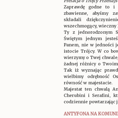
Prefacja o Trójcy Przenajś
Zaprawdę godne to i 
zbawienne, abyśmy za
składali dziękczynien
wszechmogący, wieczny 
Ty z jednorodzonym 
Świętym jednym jeste
Panem, nie w jedności j
istocie Trójcy. W co b
wierzymy o Twej chwale
żadnej różnicy o Twoim
Tak iż wyznając prawd
wielbimy odrębność Os
równość w majestacie.
Majestat ten chwalą An
Cherubini i Serafini, k
codziennie powtarzając 
ANTYFONA NA KOMUNI