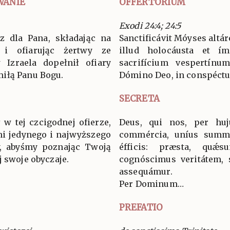
WANIE
OFFERTORIUM
Exodi 24:4; 24:5
rz dla Pana, składając na
Sanctificávit Móyses altá
 i ofiarując żertwy ze
illud holocáusta et ím
 Izraela dopełnił ofiary
sacrifícium vespertínu
iłą Panu Bogu.
Dómino Deo, in conspéctu 
SECRETA
 w tej czcigodnej ofierze,
Deus, qui nos, per huju
mi jedynego i najwyższego
commércia, uníus summæ 
y, abyśmy poznając Twoją
éfficis: præsta, quǽ
j swoje obyczaje.
cognóscimus veritátem, 
assequámur.
Per Dominum…
PREFATIO