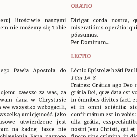
ORATIO
eruj litościwie naszymi
Dírigat corda nostra, 
wiem nie możemy się Tobie
miseratiónis operátio: qui
póssumus.
Per Dominum…
LECTIO
ętego Pawła Apostoła do
Léctio Epístolæ beáti Paul
1 Cor 1:4-8
Fratres: Grátias ago Deo
mojemu zawsze za was, za
grátia Dei, quæ data est v
t wam dana w Chrystusie
in ómnibus dívites facti es
im we wszystko wzbogacili,
et in omni sciéntia: si
wszelką umiejętność. Jako
confirmátum est in vobis: i
usowe utwierdzone jest
ulla grátia, exspectánti
wam na żadnej łasce nie
nostri Jesu Christi, qui e
objawienia Pana naszego
finem sine crímine, in di