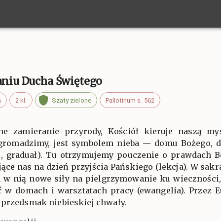
łaniu Ducha Świętego
a
2 kl.
Szaty zielone
Pallotinum s. 562
ne zamieranie przyrody, Kościół kieruje naszą m
ę gromadzimy, jest symbolem nieba — domu Bożego, dl
cie, graduał). Tu otrzymujemy pouczenie o prawdach 
ące nas na dzień przyjścia Pańskiego (lekcja). W sak
 w nią nowe siły na pielgrzymowanie ku wieczności,
ć w domach i warsztatach pracy (ewangelia). Przez E
 przedsmak niebieskiej chwały.