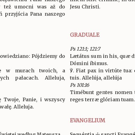
ry też umocni was aż do
Jesu Christi.
ń przyjścia Pana naszego
GRADUALE
Ps 121:1; 121:7
powiedziano: Pójdziemy do
Lætátus sum in his, quæ d
Dómini íbimus.
ie w murach twoich, a
℣. Fiat pax in virtúte tua:
ch pałacach. Alleluja,
tuis. Allelúja, allelúja
Ps 101:16
Timébunt gentes nomen 
ę Twoje, Panie, i wszyscy
reges terræ glóriam tuam. 
ałę. Alleluja.
EVANGELIUM
świętej według Mateusza.
Sequéntia ☩ sancti Evan