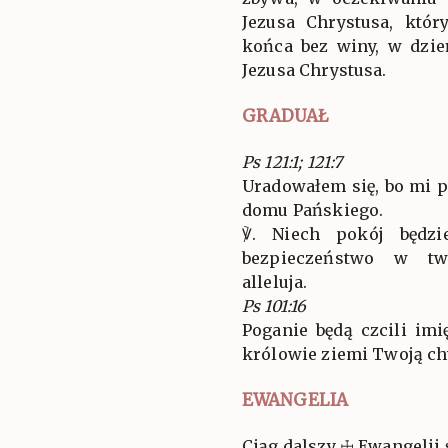
Jezusa Chrystusa, któ
końca bez winy, w dzie
Jezusa Chrystusa.
GRADUAŁ
Ps 121:1; 121:7
Uradowałem się, bo mi 
domu Pańskiego.
℣. Niech pokój będz
bezpieczeństwo w twy
alleluja.
Ps 101:16
Poganie będą czcili imi
królowie ziemi Twoją chw
EWANGELIA
Ciąg dalszy ☩ Ewangelii 