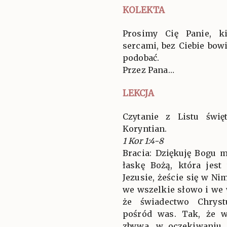
KOLEKTA
Prosimy Cię Panie, ki
sercami, bez Ciebie bo
podobać.
Przez Pana…
LEKCJA
Czytanie z Listu świ
Koryntian.
1 Kor 1:4-8
Bracia: Dziękuję Bogu 
łaskę Bożą, która jes
Jezusie, żeście się w N
we wszelkie słowo i we 
że świadectwo Chryst
pośród was. Tak, że 
zbywa, w oczekiwaniu 