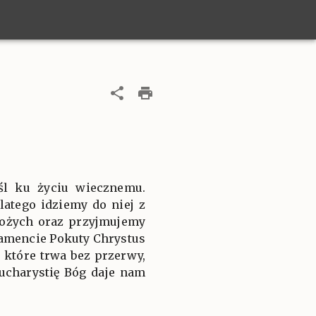
yśl ku życiu wiecznemu.
atego idziemy do niej z
Bożych oraz przyjmujemy
ramencie Pokuty Chrystus
 które trwa bez przerwy,
ucharystię Bóg daje nam