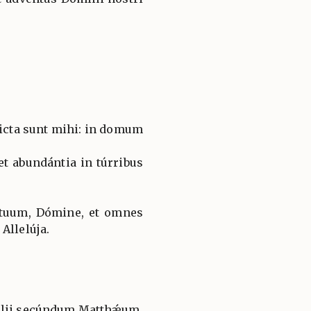
icta sunt mihi: in domum
 et abundántia in túrribus
tuum, Dómine, et omnes
Allelúja.
gélii secúndum Matthǽum