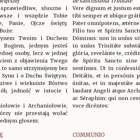
więtszej
de sanctissima Trinitate
sprawiedliwe, słuszne i
Vere dignum et justum est
wsze i wszędzie Tobie
tibi semper et ubíque grát
ie, Panie, Ojcze święty,
Pater omnípotens, ætérne
Boże:
Fílio tuo et Spíritu Sanc
Synem Twoim i Duchem
Dóminus: non in uníus si
ś Bogiem, jednym jesteś
in uníus Trinitáte subst
ednej osoby, lecz w jednej
glória, revelánte te, crédi
owiem z objawienia Twego
de Spíritu Sancto sine d
, to samo utrzymujemy bez
sentímus. Ut in confess
 Synu i o Duchu Świętym.
Deitátis, et in persónis p
ziwe i wiekuiste Bóstwo
únitas, et in majestáte 
ób, jedność w istocie i
laudant Angeli atque Arc
ac Séraphim: qui non cess
iołowie i Archaniołowie,
voce dicéntes:
tórzy nie przestają wołać
jednym głosem:
Ę
COMMUNIO