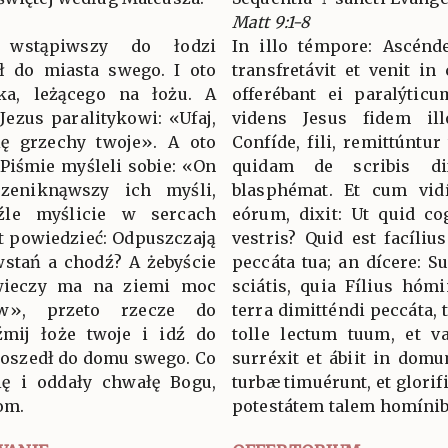
Matt 9:1-8
 wstąpiwszy do łodzi
In illo témpore: Ascénd
ył do miasta swego. I oto
transfretávit et venit in
yka, leżącego na łożu. A
offerébant ei paralýticu
Jezus paralitykowi: «Ufaj,
videns Jesus fidem illó
ię grzechy twoje». A oto
Confíde, fili, remittúntur 
Piśmie myśleli sobie: «On
quidam de scribis di
rzeniknąwszy ich myśli,
blasphémat. Et cum vidí
źle myślicie w sercach
eórum, dixit: Ut quid co
st powiedzieć: Odpuszczają
vestris? Quid est facílius
 wstań a chodź? A żebyście
peccáta tua; an dícere: S
owieczy ma na ziemi moc
sciátis, quia Fílius hóm
ów», przeto rzecze do
terra dimitténdi peccáta, t
źmij łoże twoje i idź do
tolle lectum tuum, et 
 poszedł do domu swego. Co
surréxit et ábiit in dom
ię i oddały chwałę Bogu,
turbæ timuérunt, et glorif
om.
potestátem talem homínib