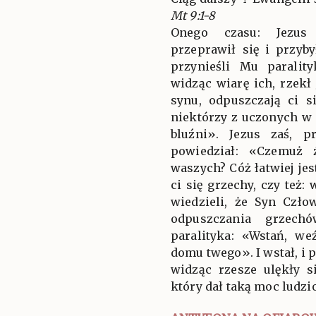
Mt 9:1-8
Onego czasu: Jezus
przeprawił się i przyb
przynieśli Mu paralit
widząc wiarę ich, rzekł 
synu, odpuszczają ci s
niektórzy z uczonych w 
bluźni». Jezus zaś, p
powiedział: «Czemuż 
waszych? Cóż łatwiej je
ci się grzechy, czy też:
wiedzieli, że Syn Czł
odpuszczania grzech
paralityka: «Wstań, we
domu twego». I wstał, i
widząc rzesze ulękły s
który dał taką moc ludzi