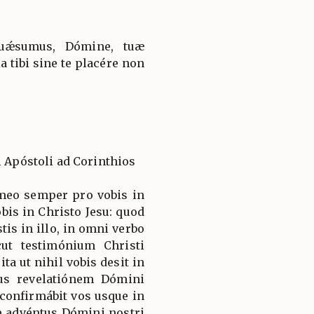
quǽsumus, Dómine, tuæ
a tibi sine te placére non
i Apóstoli ad Corinthios
 meo semper pro vobis in
obis in Christo Jesu: quod
tis in illo, in omni verbo
cut testimónium Christi
ta ut nihil vobis desit in
bus revelatiónem Dómini
t confirmábit vos usque in
e advéntus Dómini nostri