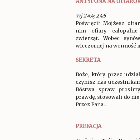
ANTYFONA NA OFIARO
Wj 24:4; 24:5
Poświęcił Mojżesz ołta
nim ofiary całopalne
zwierząt. Wobec synów
wieczornej na wonność m
SEKRETA
Boże, który przez udział
czynisz nas uczestnika
Bóstwa, spraw, prosim
prawdę, stosowali do nie
Przez Pana…
PREFACJA