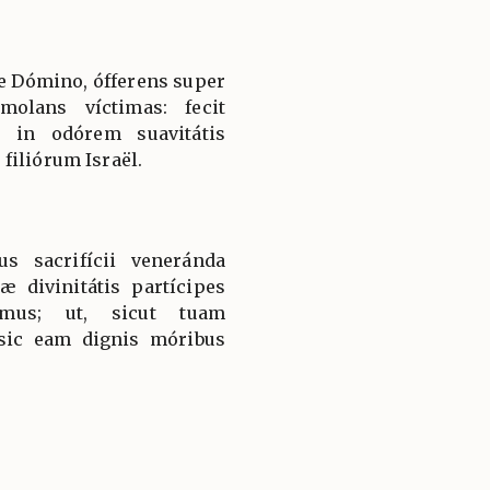
re Dómino, ófferens super
molans víctimas: fecit
m in odórem suavitátis
filiórum Israël.
s sacrifícii veneránda
divinitátis partícipes
sumus; ut, sicut tuam
sic eam dignis móribus