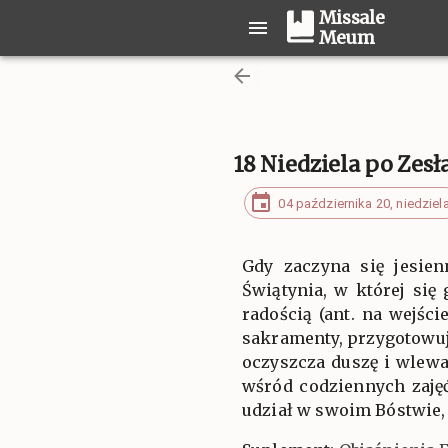
Missale
Meum
18 Niedziela po Zes
04 października 20, niedziel
Gdy zaczyna się jesien
Świątynia, w której si
radością (ant. na wejś
sakramenty, przygotowuj
oczyszcza duszę i wlewa
wśród codziennych zaję
udział w swoim Bóstwie,