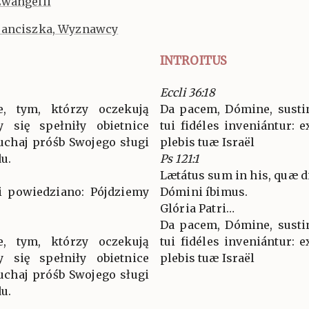
Ewangelii
ranciszka, Wyznawcy
INTROITUS
Eccli 36:18
e, tym, którzy oczekują
Da pacem, Dómine, sustin
 się spełniły obietnice
tui fidéles inveniántur: e
chaj próśb Swojego sługi
plebis tuæ Israël
u.
Ps 121:1
Lætátus sum in his, quæ d
i powiedziano: Pójdziemy
Dómini íbimus.
Glória Patri…
Da pacem, Dómine, sustin
e, tym, którzy oczekują
tui fidéles inveniántur: e
 się spełniły obietnice
plebis tuæ Israël
chaj próśb Swojego sługi
u.