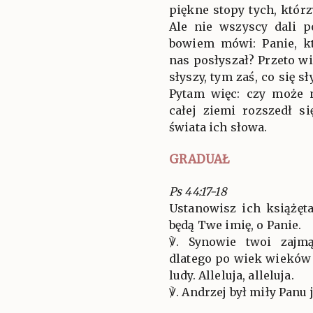
piękne stopy tych, któr
Ale nie wszyscy dali p
bowiem mówi: Panie, k
nas posłyszał? Przeto wia
słyszy, tym zaś, co się s
Pytam więc: czy może n
całej ziemi rozszedł s
świata ich słowa.
GRADUAŁ
Ps 44:17-18
Ustanowisz ich książęta
będą Twe imię, o Panie.
℣. Synowie twoi zajm
dlatego po wiek wieków 
ludy. Alleluja, alleluja.
℣. Andrzej był miły Panu 