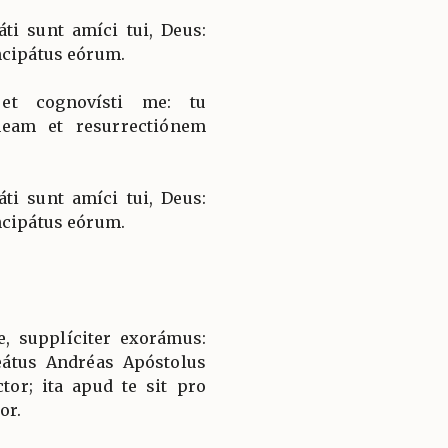
i sunt amíci tui, Deus:
ncipátus eórum.
et cognovísti me: tu
eam et resurrectiónem
i sunt amíci tui, Deus:
ncipátus eórum.
, supplíciter exorámus:
eátus Andréas Apóstolus
ctor; ita apud te sit pro
or.