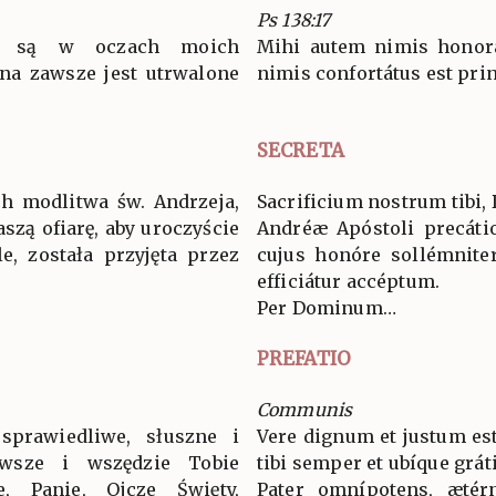
Ps 138:17
ni są w oczach moich
Mihi autem nimis honorát
 na zawsze jest utrwalone
nimis confortátus est pri
SECRETA
ch modlitwa św. Andrzeja,
Sacrificium nostrum tibi,
aszą ofiarę, aby uroczyście
Andréæ Apóstoli precátio 
e, została przyjęta przez
cujus honóre sollémniter
efficiátur accéptum.
Per Dominum…
PREFATIO
Communis
sprawiedliwe, słuszne i
Vere dignum et justum est
wsze i wszędzie Tobie
tibi semper et ubíque grát
ie, Panie, Ojcze Święty,
Pater omnípotens, ætér