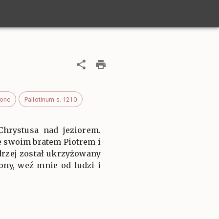
wone
Pallotinum s. 1210
Chrystusa nad jeziorem.
e swoim bratem Piotrem i
ndrzej został ukrzyżowany
ony, weź mnie od ludzi i