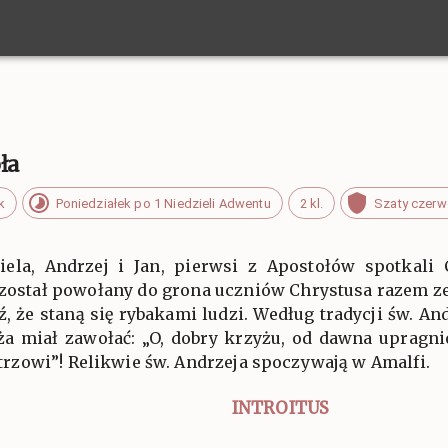
ła
k
Poniedziałek po 1 Niedzieli Adwentu
2 kl.
Szaty czer
iela, Andrzej i Jan, pierwsi z Apostołów spotkali 
został powołany do grona uczniów Chrystusa razem z
, że staną się rybakami ludzi. Według tradycji św. A
a miał zawołać: „O, dobry krzyżu, od dawna upragni
zowi”! Relikwie św. Andrzeja spoczywają w Amalfi.
INTROITUS