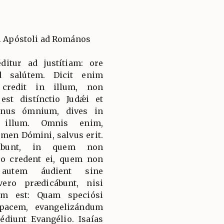
li Apóstoli ad Romános
ditur ad justítiam: ore
d salútem. Dicit enim
 credit in illum, non
st distínctio Judǽi et
nus ómnium, dives in
 illum. Omnis enim,
men Dómini, salvus erit.
ábunt, in quem non
o credent ei, quem non
 autem áudient sine
ero prædicábunt, nisi
tum est: Quam speciósi
pacem, evangelizándum
diunt Evangélio. Isaías