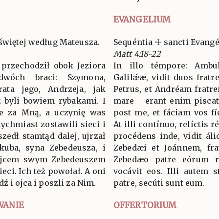
EVANGELIUM
świętej według Mateusza.
Sequéntia ☩ sancti Evan
Matt 4:18-22
 przechodził obok Jeziora
In illo témpore: Ambu
ł dwóch braci: Szymona,
Galilǽæ, vidit duos fratr
ata jego, Andrzeja, jak
Petrus, et Andréam fratre
o; byli bowiem rybakami. I
mare - erant enim piscatór
ie za Mną, a uczynię was
post me, et fáciam vos f
ychmiast zostawili sieci i
At illi contínuo, relíctis r
zedł stamtąd dalej, ujrzał
procédens inde, vidit áli
kuba, syna Zebedeusza, i
Zebedæi et Joánnem, fra
z ojcem swym Zebedeuszem
Zebedæo patre eórum ref
eci. Ich też powołał. A oni
vocávit eos. Illi autem st
ź i ojca i poszli za Nim.
patre, secúti sunt eum.
WANIE
OFFERTORIUM