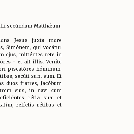
gélii secúndum Matthǽum
lans Jesus juxta mare
es, Simónem, qui vocátur
m ejus, mitténtes rete in
es - et ait illis: Veníte
íeri piscatóres hóminum.
étibus, secúti sunt eum. Et
os duos fratres, Jacóbum
trem ejus, in navi cum
iciéntes rétia sua: et
atim, relíctis rétibus et