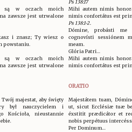
Ps 138:17
ni są w oczach moich
Mihi autem nimis honorát
 na zawsze jest utrwalone
nimis confortátus est pri
Ps 138:1-2.
Dómine, probásti me 
kasz i znasz; Ty wiesz o
cognovísti sessiónem m
 powstaniu.
meam.
Glória Patri…
ni są w oczach moich
Mihi autem nimis honorát
 na zawsze jest utrwalone
nimis confortátus est pri
ORATIO
 Twój majestat, aby święty
Majestátem tuam, Dómine
óry był nauczycielem i
ut, sicut Ecclésiæ tuæ b
o Kościoła, nieustannie
éxstitit prædicátor et re
ebie.
nobis perpétuus intercéss
Per Dominum…