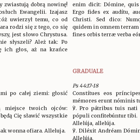
zy zwiastują dobrą nowinę!
enim dicit: Dómine, quis 
osłuch Ewangelii. Izajasz
Ergo fides ex audítu, a
tóż uwierzył temu, co od
Christi. Sed dico: Num
ra rodzi się z tego, co się
quidem in omnem terram e
łyszy, jest słowo Chrystusa.
fines orbis terræ verba e
ie słyszeli? Ależ tak: Po
ię ich głos, aż na krańce
GRADUALE
Ps 44:17-18
mi po całej ziemi: głosić
Constítues eos príncip
mémores erunt nóminis tu
ą miejsce twoich ojców:
℣. Pro pátribus tuis nati 
będą Cię sławić wszystkie
pópuli confitebúntur tibi.
Allelúja, allelúja.
jak wonna ofiara. Alleluja.
℣. Diléxit Andréam Dómin
Allelúja.