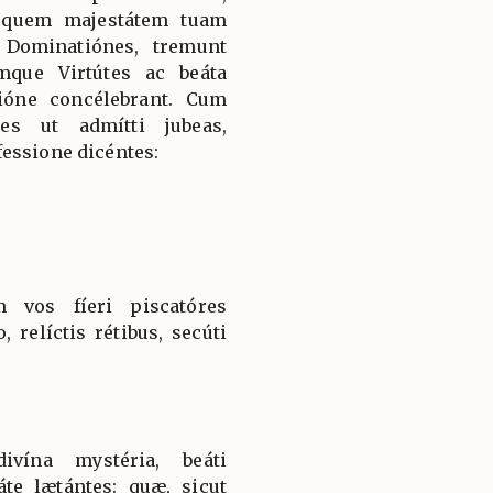
 quem majestátem tuam
 Dominatiónes, tremunt
mque Virtútes ac beáta
ióne concélebrant. Cum
es ut admítti jubeas,
essione dicéntes:
 vos fíeri piscatóres
 relíctis rétibus, secúti
ivína mystéria, beáti
áte lætántes: quæ, sicut