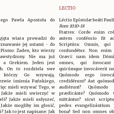
LECTIO
ętego Pawła Apostoła do
Léctio Epístolæ beáti Pau
Rom 10:10-18
Fratres: Corde enim cré
yjęta wiara prowadzi do
autem conféssio fit a
yznawanie jej ustami - do
Scriptúra: Omnis, qui
Pismo: Żaden, kto wierzy
confundétur. Non enim e
zawstydzony. Nie ma już
Græci: nam idem Dómi
 a Grekiem. Jeden jest
omnes, qui ínvocant
h. On to rozdziela swe
quicúmque invocáverit no
, którzy Go wzywają.
Quómodo ergo invoc
ezwie imienia Pańskiego,
credidérunt? Aut quómod
więc mieli wzywać Tego, w
audiérunt? Quómodo
? Jakże mieli uwierzyć w
prædicánte? Quómodo v
eli? Jakże mieli usłyszeć,
mittántur? sicut scrip
 Jakże mogliby im głosić,
pedes evangelizántium 
i? Jak to jest napisane: Jak
bona! Sed non omnes obé