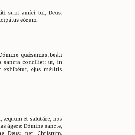
i sunt amíci tui, Deus:
ncipátus eórum.
 Dómine, quǽsumus, beáti
sancta concíliet: ut, in
 exhibétur, ejus méritis
, æquum et salutáre, nos
ias ágere: Dómine sancte,
ne Deus: per Christum,