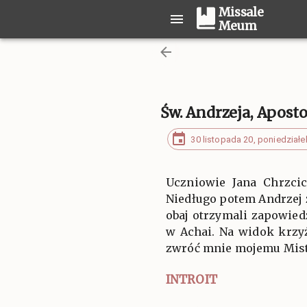
Missale
Meum
Św. Andrzeja, Aposto
30 listopada 20, poniedziałe
Uczniowie Jana Chrzcic
Niedługo potem Andrzej 
obaj otrzymali zapowiedź
w Achai. Na widok krzyż
zwróć mnie mojemu Mistr
INTROIT