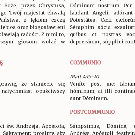
 Boże, przez Chrystusa,
Dóminum nostrum. Per
ego Twój majestat chwalą
laudant Angeli, adórant
 Państwa, z lękiem czczą
Potestátes. Cæli cælorú
niebios oraz błogosławieni
Séraphim sócia exsultat
ławiają radości. Z nimi to,
quibus et nostras voc
aszym głosom wołać w
deprecámur, súpplici conf
Ę
COMMUNIO
Matt 4:19-20
rawię, że staniecie się
Veníte post me: fáciam
 natychmiast opuściwszy
hóminum; at illi contínuo,
sunt Dóminum.
POSTCOMMUNIO
ci św. Andrzeja, Apostoła,
Súmpsimus, Dómine, d
ki Sakrament; prosimy, aby
Andréæ Apóstoli festivit