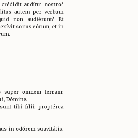
crédidit audítui nostro?
udítus autem per verbum
quid non audiérunt? Et
xívit sonus eórum, et in
órum.
es super omnem terram:
i, Dómine.
sunt tibi fílii: proptérea
us in odórem suavitátis.