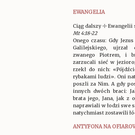
EWANGELIA
Ciąg dalszy ☩ Ewangelii 
Mt 4:18-22
Onego czasu: Gdy Jezus
Galilejskiego, ujrza
zwanego Piotrem, i br
zarzucali sieć w jezior
rzekł do nich: «Pójdźc
rybakami ludzi». Oni nat
poszli za Nim. A gdy pos
innych dwóch braci: Ja
brata jego, Jana, jak 
naprawiali w łodzi swe si
natychmiast zostawili łód
ANTYFONA NA OFIARO