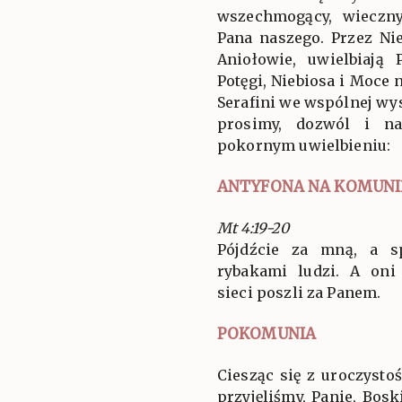
wszechmogący, wieczny
Pana naszego. Przez Ni
Aniołowie, uwielbiają
Potęgi, Niebiosa i Moce 
Serafini we wspólnej wys
prosimy, dozwól i n
pokornym uwielbieniu:
ANTYFONA NA KOMUNI
Mt 4:19-20
Pójdźcie za mną, a sp
rybakami ludzi. A oni
sieci poszli za Panem.
POKOMUNIA
Ciesząc się z uroczystoś
przyjęliśmy, Panie, Bos