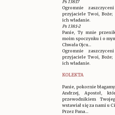
Ps 138:17
Ogromnie zaszczyce
przyjaciele Twoi, Boże;
ich władanie.
Ps 138:1-2
Panie, Ty mnie przeni
moim spoczynku i o mym
Chwała Ojcu…
Ogromnie zaszczyce
przyjaciele Twoi, Boże;
ich władanie.
KOLEKTA
Panie, pokornie błagamy
Andrzej, Apostoł, kt
przewodnikiem Twojeg
wstawiał się za nami u Ci
Przez Pana…