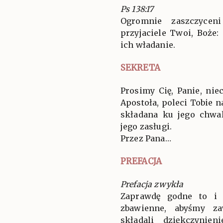
Ps 138:17
Ogromnie zaszczyce
przyjaciele Twoi, Boże:
ich władanie.
SEKRETA
Prosimy Cię, Panie, nie
Apostoła, poleci Tobie n
składana ku jego chwal
jego zasługi.
Przez Pana…
PREFACJA
Prefacja zwykła
Zaprawdę godne to i 
zbawienne, abyśmy za
składali dziękczynien