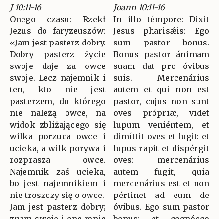
J 10:11-16
Joann 10:11-16
Onego czasu: Rzekł
In illo témpore: Dixit
Jezus do faryzeuszów:
Jesus pharisǽis: Ego
«Jam jest pasterz dobry.
sum pastor bonus.
Dobry pasterz życie
Bonus pastor ánimam
swoje daje za owce
suam dat pro óvibus
swoje. Lecz najemnik i
suis. Mercenárius
ten, kto nie jest
autem et qui non est
pasterzem, do którego
pastor, cujus non sunt
nie należą owce, na
oves própriæ, videt
widok zbliżającego się
lupum veniéntem, et
wilka porzuca owce i
dimíttit oves et fugit: et
ucieka, a wilk porywa i
lupus rapit et dispérgit
rozprasza owce.
oves: mercenárius
Najemnik zaś ucieka,
autem fugit, quia
bo jest najemnikiem i
mercenárius est et non
nie troszczy się o owce.
pértinet ad eum de
Jam jest pasterz dobry;
óvibus. Ego sum pastor
znam swoje i one mnie
bonus: et cognósco