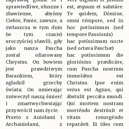
sprawiedliwe, słuszne i
est, æquum et salutáre:
zbawienne, abyśmy
Te quidem, Dómine,
Ciebie, Panie, zawsze, a
omni témpore, sed in
zwłaszcza w tym dniu
hoc potíssimum (sed
(w tym czasie)
tempore Passionis)
uroczyściej sławili, gdy
hac potíssimum nocte
jako nasza Pascha
(sed octava Paschæ)
został ofiarowany
hac potíssimum die
Chrystus. On bowiem
gloriósius prædicáre,
jest prawdziwym
cum Pascha nostrum
Barankiem, który
immolátus est
zgładził grzechy
Christus. Ipse enim
świata; On umierając
verus est Agnus, qui
zniweczył naszą śmierć
ábstulit peccáta mundi.
i zmartwychwstając
Qui mortem nostram
przywrócił nam życie.
moriéndo destrúxit et
Przeto z Aniołami i
vitam resurgéndo
Archaniołami, z
reparávit. Et ídeo cum