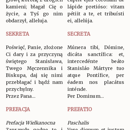
kamieni; błagał Cię o
lápide pretióso: vitam
życie, a Tyś go nim
pétiit a te, et tribuísti
obdarzył, alleluja.
ei, allelúja.
SEKRETA
SECRETA
Poświęć, Panie, złożone
Múnera tibi, Dómine,
Ci dary i za przyczyną
dicáta sanctífica: et,
świętego Stanisława,
intercedénte beáto
Twego Męczennika i
Stanisláo Mártyre tuo
Biskupa, daj się nimi
atque Pontífice, per
przebłagać i bądź nam
éadem nos placátus
przychylny.
inténde.
Przez Pana…
Per Dominum…
PREFACJA
PREFATIO
Prefacja Wielkanocna
Paschalis
Zaprawdę godne to i
Vere dignum et justum