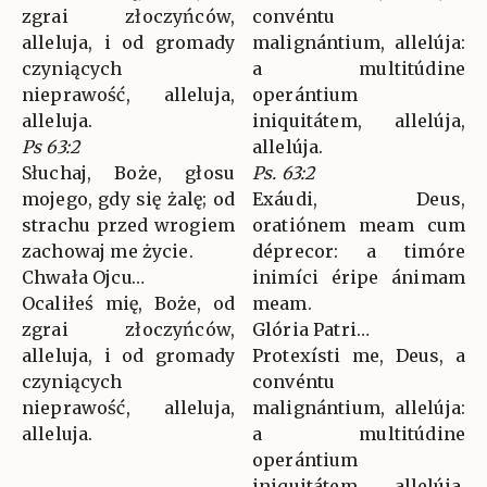
zgrai złoczyńców,
convéntu
alleluja, i od gromady
malignántium, allelúja:
czyniących
a multitúdine
nieprawość, alleluja,
operántium
alleluja.
iniquitátem, allelúja,
Ps 63:2
allelúja.
Słuchaj, Boże, głosu
Ps. 63:2
mojego, gdy się żalę; od
Exáudi, Deus,
strachu przed wrogiem
oratiónem meam cum
zachowaj me życie.
déprecor: a timóre
Chwała Ojcu…
inimíci éripe ánimam
Ocaliłeś mię, Boże, od
meam.
zgrai złoczyńców,
Glória Patri…
alleluja, i od gromady
Protexísti me, Deus, a
czyniących
convéntu
nieprawość, alleluja,
malignántium, allelúja:
alleluja.
a multitúdine
operántium
iniquitátem, allelúja,