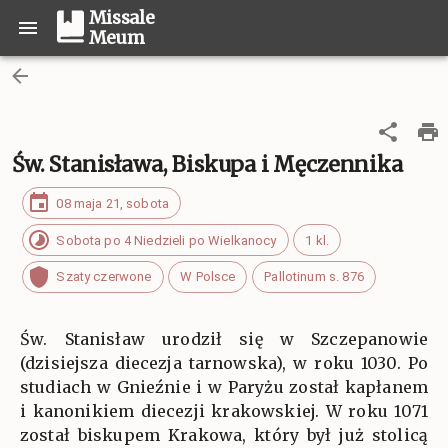
Missale
Meum
Św. Stanisława, Biskupa i Męczennika
08 maja 21, sobota
Sobota po 4 Niedzieli po Wielkanocy
1 kl.
Szaty czerwone
W Polsce
Pallotinum s. 876
Św. Stanisław urodził się w Szczepanowie
(dzisiejsza diecezja tarnowska), w roku 1030. Po
studiach w Gnieźnie i w Paryżu został kapłanem
i kanonikiem diecezji krakowskiej. W roku 1071
został biskupem Krakowa, który był już stolicą