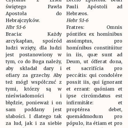
świętego Pawła
Pauli Apóstoli ad
Apostoła do
Hebræos.
Hebrajczyków.
Hebr 5:1-6
Hbr 5:1-6
Fratres: Omnis
Bracia: Każdy
póntifex ex homínibus
arcykapłan, spośród
assúmptus, pro
ludzi wzięty, dla ludzi
homínibus constitúitur
jest postanowiony w
in iis, quæ sunt ad
tym, co do Boga należy,
Deum, ut ófferat dona,
aby składał dary i
et sacrifícia pro
ofiary za grzechy. Aby
peccátis: qui condolére
też mógł współczuć z
possit iis, qui ígnorant
tymi, którzy są w
et errant: quóniam et
nieświadomości i
ipse circúmdatus est
błędzie, ponieważ i on
infirmitáte: et
sam poddany jest
proptérea debet,
słabości. I dlatego tak
quemádmodum pro
za lud, jak i za siebie
pópulo, ita étiam et pro