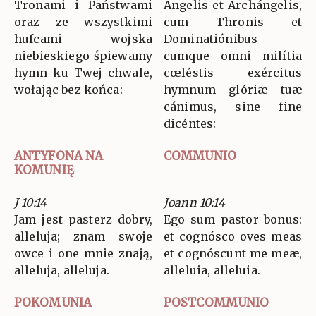
Tronami i Państwami
Angelis et Archángelis,
oraz ze wszystkimi
cum Thronis et
hufcami wojska
Dominatiónibus
niebieskiego śpiewamy
cumque omni milítia
hymn ku Twej chwale,
cœléstis exércitus
wołając bez końca:
hymnum glóriæ tuæ
cánimus, sine fine
dicéntes:
ANTYFONA NA
COMMUNIO
KOMUNIĘ
J 10:14
Joann 10:14
Jam jest pasterz dobry,
Ego sum pastor bonus:
alleluja; znam swoje
et cognósco oves meas
owce i one mnie znają,
et cognóscunt me meæ,
alleluja, alleluja.
alleluia, alleluia.
POKOMUNIA
POSTCOMMUNIO