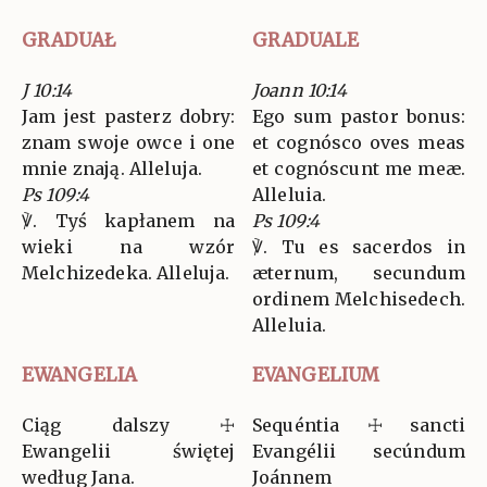
GRADUAŁ
GRADUALE
J 10:14
Joann 10:14
Jam jest pasterz dobry:
Ego sum pastor bonus:
znam swoje owce i one
et cognósco oves meas
mnie znają. Alleluja.
et cognóscunt me meæ.
Ps 109:4
Alleluia.
℣. Tyś kapłanem na
Ps 109:4
wieki na wzór
℣. Tu es sacerdos in
Melchizedeka. Alleluja.
æternum, secundum
ordinem Melchisedech.
Alleluia.
EWANGELIA
EVANGELIUM
Ciąg dalszy ☩
Sequéntia ☩ sancti
Ewangelii świętej
Evangélii secúndum
według Jana.
Joánnem