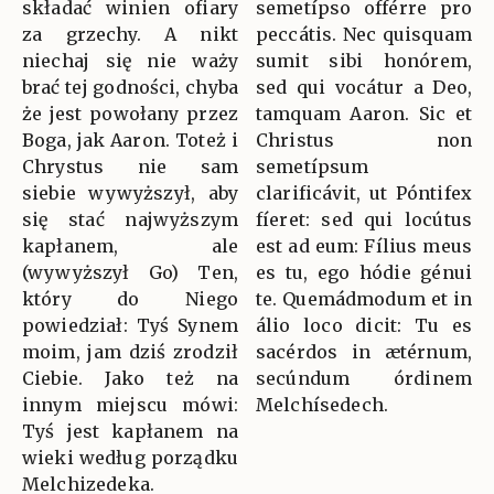
składać winien ofiary
semetípso offérre pro
za grzechy. A nikt
peccátis. Nec quisquam
niechaj się nie waży
sumit sibi honórem,
brać tej godności, chyba
sed qui vocátur a Deo,
że jest powołany przez
tamquam Aaron. Sic et
Boga, jak Aaron. Toteż i
Christus non
Chrystus nie sam
semetípsum
siebie wywyższył, aby
clarificávit, ut Póntifex
się stać najwyższym
fíeret: sed qui locútus
kapłanem, ale
est ad eum: Fílius meus
(wywyższył Go) Ten,
es tu, ego hódie génui
który do Niego
te. Quemádmodum et in
powiedział: Tyś Synem
álio loco dicit: Tu es
moim, jam dziś zrodził
sacérdos in ætérnum,
Ciebie. Jako też na
secúndum órdinem
innym miejscu mówi:
Melchísedech.
Tyś jest kapłanem na
wieki według porządku
Melchizedeka.