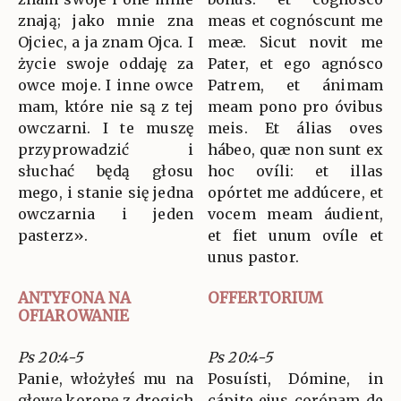
znają; jako mnie zna
meas et cognóscunt me
Ojciec, a ja znam Ojca. I
meæ. Sicut novit me
życie swoje oddaję za
Pater, et ego agnósco
owce moje. I inne owce
Patrem, et ánimam
mam, które nie są z tej
meam pono pro óvibus
owczarni. I te muszę
meis. Et álias oves
przyprowadzić i
hábeo, quæ non sunt ex
słuchać będą głosu
hoc ovíli: et illas
mego, i stanie się jedna
opórtet me addúcere, et
owczarnia i jeden
vocem meam áudient,
pasterz».
et fiet unum ovíle et
unus pastor.
ANTYFONA NA
OFFERTORIUM
OFIAROWANIE
Ps 20:4-5
Ps 20:4-5
Panie, włożyłeś mu na
Posuísti, Dómine, in
głowę koronę z drogich
cápite ejus corónam de