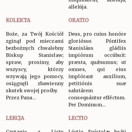
allelúja.
KOLEKTA
ORATIO
Boże, za Twój Kościół
Deus, pro cuius honóre
zginął pod mieczami
gloriósus Póntifex
bezbożnych chwalebny
Stanisláus gládiis
Biskup Stanisław;
impiórum occúbuit:
spraw, prosimy, aby
præsta, quǽsumus; ut
wszyscy, którzy
omnes, qui eius
wzywają jego pomocy,
implórant auxílium,
osiągnęli zbawienny
petitiónis suæ
skutek swojej prośby.
salutárem
Przez Pana…
consequántur efféctum.
Per Dominum…
LEKCJA
LECTIO
Czytanie z Listu
Léctio Epístolæ beáti