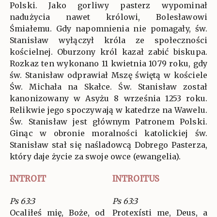
Polski. Jako gorliwy pasterz wypominał
nadużycia nawet królowi, Bolesławowi
Śmiałemu. Gdy napomnienia nie pomagały, św.
Stanisław wyłączył króla ze społeczności
kościelnej. Oburzony król kazał zabić biskupa.
Rozkaz ten wykonano 11 kwietnia 1079 roku, gdy
św. Stanisław odprawiał Mszę świętą w kościele
Św. Michała na Skałce. Św. Stanisław został
kanonizowany w Asyżu 8 września 1253 roku.
Relikwie jego spoczywają w katedrze na Wawelu.
Św. Stanisław jest głównym Patronem Polski.
Ginąc w obronie moralności katolickiej św.
Stanisław stał się naśladowcą Dobrego Pasterza,
który daje życie za swoje owce (ewangelia).
INTROIT
INTROITUS
Ps 63:3
Ps 63:3
Ocaliłeś mię, Boże, od
Protexísti me, Deus, a