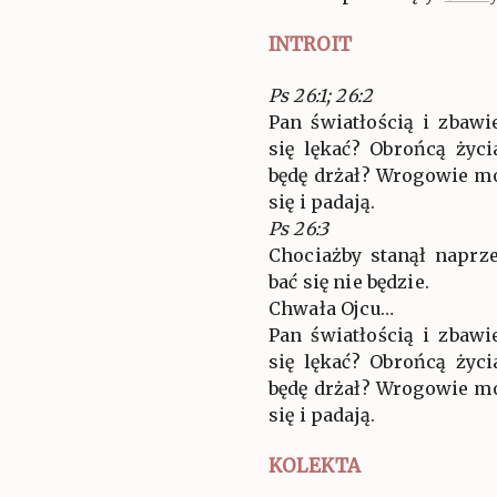
INTROIT
Ps 26:1; 26:2
Pan światłością i zba
się lękać? Obrońcą życ
będę drżał? Wrogowie mo
się i padają.
Ps 26:3
Chociażby stanął naprz
bać się nie będzie.
Chwała Ojcu…
Pan światłością i zba
się lękać? Obrońcą życ
będę drżał? Wrogowie mo
się i padają.
KOLEKTA