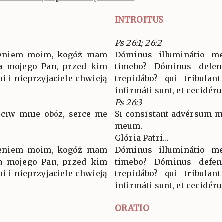
INTROITUS
Ps 26:1; 26:2
wieniem moim, kogóż mam
Dóminus illuminátio m
ia mojego Pan, przed kim
timebo? Dóminus defe
i i nieprzyjaciele chwieją
trepidábo? qui tríbulan
infirmáti sunt, et cecidéru
Ps 26:3
eciw mnie obóz, serce me
Si consístant advérsum me
meum.
Glória Patri…
wieniem moim, kogóż mam
Dóminus illuminátio m
ia mojego Pan, przed kim
timebo? Dóminus defe
i i nieprzyjaciele chwieją
trepidábo? qui tríbulan
infirmáti sunt, et cecidéru
ORATIO