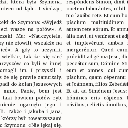
dzi, która była Szymona,
respóndens Simon, dixit i
 nieco od lądu. I siedząc,
noctem laborántes, nihil
tuo laxábo rete. Et cum ho
rzekł do Szymona: «Wyjedź
píscium multitúdinem
sieci wasze na połów». A
autem rete eórum. Et annué
rzekł Mu: «Nauczycielu,
ália navi, ut venírent et a
my nie złowili, wszakże na
et implevérunt ambas n
ieć». A gdy to uczynili,
mergeréntur. Quod cum 
wielkie, tak że się sieć
prócidit ad génua Jesu, di
warzyszów co byli w innej
peccátor sum, Dómine. St
pomogli im. I przyszli, i
eum et omnes, qui cum 
ak że się prawie zanurzały.
píscium, quam céperant: 
 padł do kolan Jezusowych
et Joánnem, fílios Zebedǽi
 mnie, Panie, bom jest
Et ait ad Simónem Jesus:
a taki bowiem połów ryb,
hómines eris cápiens. 
umienie ogarnęło jego i
návibus, relictis ómnibus,
i. Także i Jakuba i Jana,
którzy byli towarzyszami
o Szymona: «Nie lękaj się.