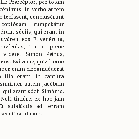
lli: Præcéptor, per totam
 cépimus: in verbo autem
c fecíssent, conclusérunt
 copiósam: rumpebátur
runt sóciis, qui erant in
djuvárent eos. Et venérunt,
avículas, ita ut pæne
vidéret Simon Petrus,
cens: Exi a me, quia homo
upor enim circumdéderat
illo erant, in captúra
simíliter autem Jacóbum
, qui erant sócii Simónis.
 Noli timére: ex hoc jam
Et subdúctis ad terram
 secuti sunt eum.