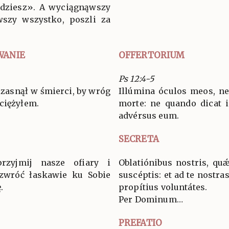
będziesz». A wyciągnąwszy
wszy wszystko, poszli za
WANIE
OFFERTORIUM
Ps 12:4-5
 zasnął w śmierci, by wróg
Illúmina óculos meos, 
ciężyłem.
morte: ne quando dicat 
advérsus eum.
SECRETA
przyjmij nasze ofiary i
Oblatiónibus nostris, qu
 zwróć łaskawie ku Sobie
suscéptis: et ad te nostra
.
propítius voluntátes.
Per Dominum…
PREFATIO