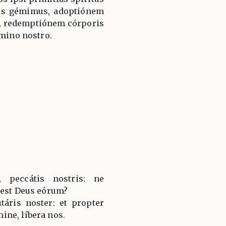
nos gémimus, adoptiónem
s, redemptiónem córporis
ómino nostro.
, peccátis nostris: ne
 est Deus eórum?
táris noster: et propter
ne, líbera nos.