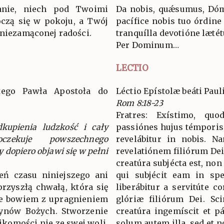
anie, niech pod Twoimi
Da nobis, quǽsumus, Dóm
oczą się w pokoju, a Twój
pacífice nobis tuo órdine 
 niezamąconej radości.
tranquílla devotióne lætét
Per Dominum…
LECTIO
ętego Pawła Apostoła do
Léctio Epístolæ beáti Pau
Rom 8:18-23
Fratres: Exístimo, q
kupienia ludzkość i cały
passiónes hujus témporis
czekuje powszechnego
revelábitur in nobis. N
dopiero objawi się w pełni
revelatiónem filiórum Dei
creatúra subjécta est, non
ień czasu niniejszego ani
qui subjécit eam in spe
rzyszłą chwałą, która się
liberábitur a servitúte co
ie bowiem z upragnieniem
glóriæ filiórum Dei. S
synów Bożych. Stworzenie
creatúra ingemíscit et p
komości nie ze swej woli,
solum autem illa, sed et n