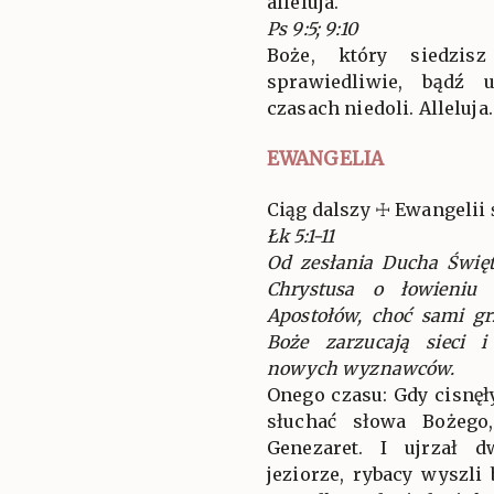
alleluja.
Ps 9:5; 9:10
Boże, który siedzis
sprawiedliwie, bądź 
czasach niedoli. Alleluja.
EWANGELIA
Ciąg dalszy ☩ Ewangelii 
Łk 5:1-11
Od zesłania Ducha Święt
Chrystusa o łowieniu 
Apostołów, choć sami gr
Boże zarzucają sieci 
nowych wyznawców.
Onego czasu: Gdy cisnęły
słuchać słowa Bożego
Genezaret. I ujrzał d
jeziorze, rybacy wyszli