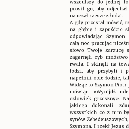
wszedłszy do jednej ło
prosił go, aby odjechał
nauczał rzesze z łodzi.
A gdy przestał mówić, 
na głębię i zapuśćcie 
odpowiadając Szymon 
całą noc pracując niceś
słowo Twoje zarzucę s
zagarnęli ryb mnóstwo 
rwała. I skinęli na to
łodzi, aby przybyli i 
napełnili obie łodzie, t
Widząc to Szymon Piotr
mówiąc: «Wynijdź ode
człowiek grzeszny». N
jakiego dokonali, zd
wszystkich co z nim byl
synów Zebedeuszowych, 
Szymona. I rzekł Jezus d