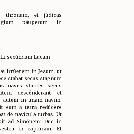
r thronum, et júdicas
fúgium páuperum in
élii secúndum Lucam
æ irrúerent in Jesum, ut
pse stabat secus stagnum
as naves stantes secus
autem descénderant et
ns autem in unam navim,
it eum a terra redúcere
at de navícula turbas. Ut
ixit ad Simónem: Duc in
vestra in captúram. Et