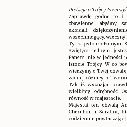
Prefacja o Trójcy Przenajś
Zaprawdę godne to i 
zbawienne, abyśmy za
składali dziękczynien
wszechmogący, wieczny 
Ty z jednorodzonym 
Świętym jednym jeste
Panem, nie w jedności j
istocie Trójcy. W co b
wierzymy o Twej chwale
żadnej różnicy o Twoim
Tak iż wyznając prawd
wielbimy odrębność Os
równość w majestacie.
Majestat ten chwalą An
Cherubini i Serafini, k
codziennie powtarzając 