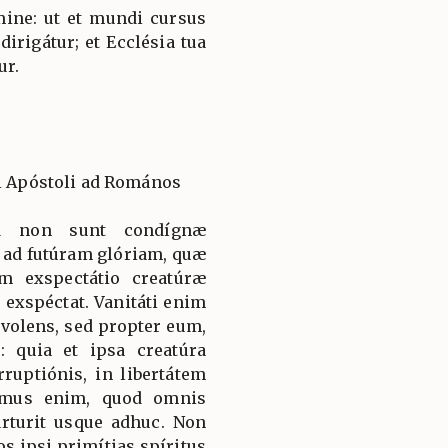
ine: ut et mundi cursus
dirigátur; et Ecclésia tua
ur.
li Apóstoli ad Romános
uod non sunt condígnæ
 ad futúram glóriam, quæ
am exspectátio creatúræ
 exspéctat. Vanitáti enim
 volens, sed propter eum,
: quia et ipsa creatúra
rruptiónis, in libertátem
cimus enim, quod omnis
árturit usque adhuc. Non
os ipsi primítias spíritus