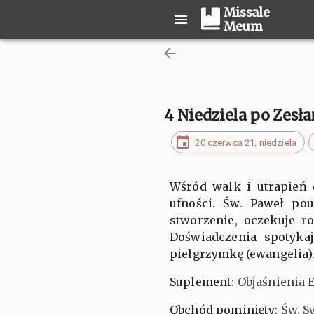
Missale
Meum
4 Niedziela po Zesł
20 czerwca 21, niedziela
Wśród walk i utrapień 
ufności. Św. Paweł pou
stworzenie, oczekuje r
Doświadczenia spotyka
pielgrzymkę (ewangelia).
Suplement:
Objaśnienia 
Obchód pominięty:
Św. S