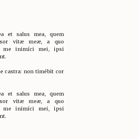
ea et salus mea, quem
nsor vitæ meæ, a quo
t me inimíci mei, ipsi
nt.
 castra: non timébit cor
ea et salus mea, quem
nsor vitæ meæ, a quo
t me inimíci mei, ipsi
nt.