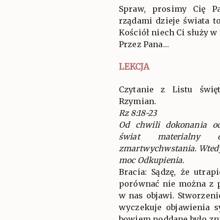
Spraw, prosimy Cię P
rządami dzieje świata t
Kościół niech Ci służy w
Przez Pana…
LEKCJA
Czytanie z Listu świ
Rzymian.
Rz 8:18-23
Od chwili dokonania od
świat materialny o
zmartwychwstania. Wtedy 
moc Odkupienia.
Bracia: Sądzę, że utrap
porównać nie można z p
w nas objawi. Stworzen
wyczekuje objawienia 
bowiem poddane było zni