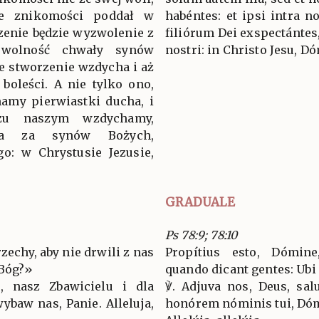
 je znikomości poddał w
habéntes: et ipsi intra 
rzenie będzie wyzwolenie z
filiórum Dei exspectánte
 wolność chwały synów
nostri: in Christo Jesu, D
łe stworzenie wzdycha i aż
boleści. A nie tylko ono,
mamy pierwiastki ducha, i
u naszym wzdychamy,
nia za synów Bożych,
go: w Chrystusie Jezusie,
GRADUALE
Ps 78:9; 78:10
zechy, aby nie drwili z nas
Propítius esto, Dómine
 Bóg?»
quando dicant gentes: Ubi
, nasz Zbawicielu i dla
℣. Adjuva nos, Deus, salu
baw nas, Panie. Alleluja,
honórem nóminis tui, Dómi