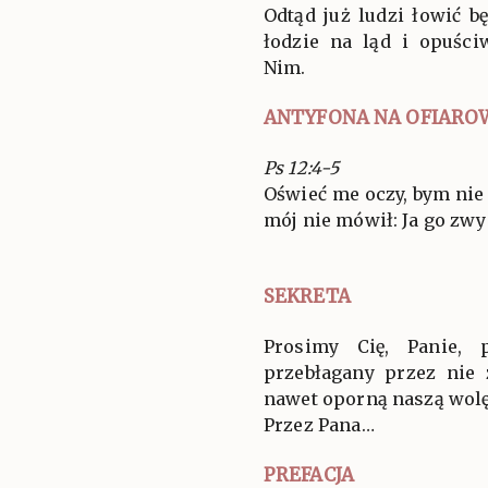
Odtąd już ludzi łowić 
łodzie na ląd i opuści
Nim.
ANTYFONA NA OFIARO
Ps 12:4-5
Oświeć me oczy, bym nie
mój nie mówił: Ja go zwy
SEKRETA
Prosimy Cię, Panie, 
przebłagany przez nie
nawet oporną naszą wolę
Przez Pana…
PREFACJA