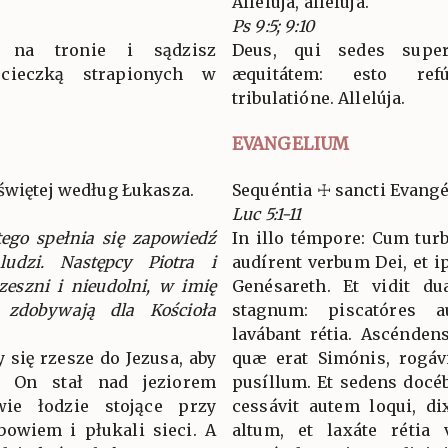
Allelúja, allelúja.
Ps 9:5; 9:10
z na tronie i sądzisz
Deus, qui sedes supe
ucieczką strapionych w
æquitátem: esto re
tribulatióne. Allelúja.
EVANGELIUM
świętej według Łukasza.
Sequéntia ☩ sancti Evang
Luc 5:1-11
ego spełnia się zapowiedź
In illo témpore: Cum turb
ludzi. Następcy Piotra i
audírent verbum Dei, et i
zeszni i nieudolni, w imię
Genésareth. Et vidit du
i zdobywają dla Kościoła
stagnum: piscatóres 
lavábant rétia. Ascénde
 się rzesze do Jezusa, aby
quæ erat Simónis, rogáv
, On stał nad jeziorem
pusíllum. Et sedens docéb
wie łodzie stojące przy
cessávit autem loqui, d
 bowiem i płukali sieci. A
altum, et laxáte rétia 