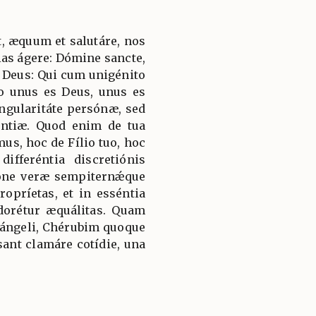
, æquum et salutáre, nos
ias ágere: Dómine sancte,
 Deus: Qui cum unigénito
to unus es Deus, unus es
ngularitáte persónæ, sed
ántiæ. Quod enim de tua
mus, hoc de Fílio tuo, hoc
ifferéntia discretiónis
ióne veræ sempiternǽque
ropríetas, et in esséntia
adorétur æquálitas. Quam
hángeli, Chérubim quoque
ant clamáre cotídie, una