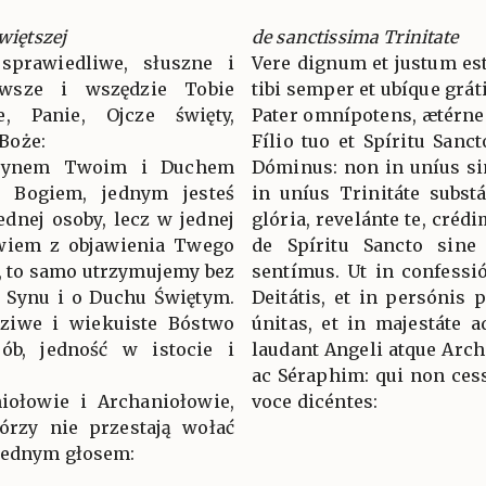
więtszej
de sanctissima Trinitate
sprawiedliwe, słuszne i
Vere dignum et justum est
wsze i wszędzie Tobie
tibi semper et ubíque grát
ie, Panie, Ojcze święty,
Pater omnípotens, ætérne
Boże:
Fílio tuo et Spíritu Sanc
Synem Twoim i Duchem
Dóminus: non in uníus si
ś Bogiem, jednym jesteś
in uníus Trinitáte subst
ednej osoby, lecz w jednej
glória, revelánte te, crédi
owiem z objawienia Twego
de Spíritu Sancto sine d
, to samo utrzymujemy bez
sentímus. Ut in confess
 Synu i o Duchu Świętym.
Deitátis, et in persónis p
ziwe i wiekuiste Bóstwo
únitas, et in majestáte 
ób, jedność w istocie i
laudant Angeli atque Arc
ac Séraphim: qui non cess
iołowie i Archaniołowie,
voce dicéntes:
tórzy nie przestają wołać
jednym głosem: