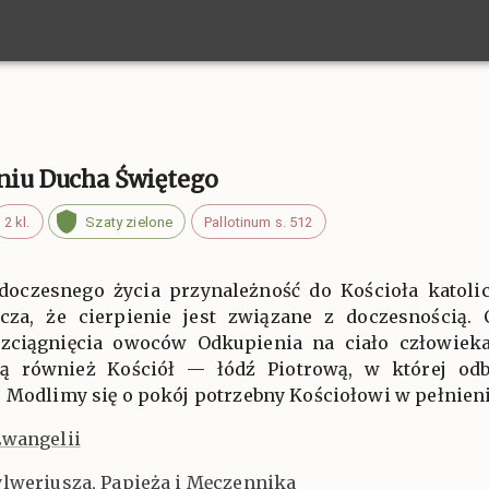
aniu Ducha Świętego
2 kl.
Szaty zielone
Pallotinum s. 512
doczesnego życia przynależność do Kościoła katolick
cza, że cierpienie jest związane z doczesnością.
ozciągnięcia owoców Odkupienia na ciało człowieka 
ją również Kościół — łódź Piotrową, w której o
 Modlimy się o pokój potrzebny Kościołowi w pełnieniu
Ewangelii
ylweriusza, Papieża i Męczennika