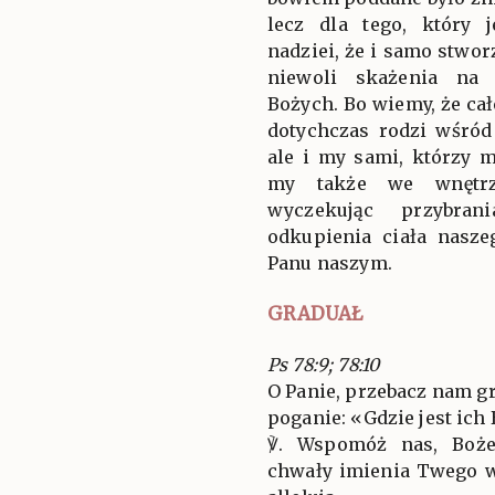
lecz dla tego, który
nadziei, że i samo stwo
niewoli skażenia na
Bożych. Bo wiemy, że ca
dotychczas rodzi wśród 
ale i my sami, którzy 
my także we wnętrz
wyczekując przybra
odkupienia ciała nasze
Panu naszym.
GRADUAŁ
Ps 78:9; 78:10
O Panie, przebacz nam gr
poganie: «Gdzie jest ich
℣. Wspomóż nas, Boże
chwały imienia Twego wy