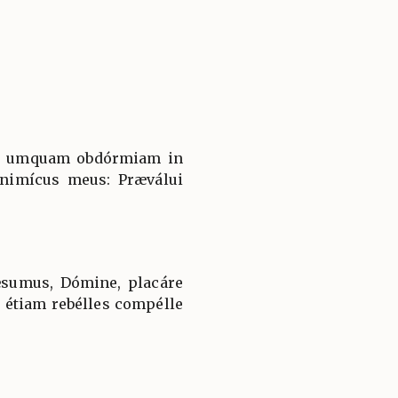
ne umquam obdórmiam in
inimícus meus: Præválui
ǽsumus, Dómine, placáre
s étiam rebélles compélle