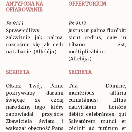
ANTYFONA NA
OFFERTORIUM
OFIAROWANIE
Ps 91:13
Ps 91:13
Sprawiedliwy
Justus ut palma florébit:
zakwitnie jak palma,
sicut cedrus, quæ in
rozrośnie się jak cedr
Líbano est,
na Libanie. (Allelúja.)
multiplicábitur.
(Allelúja.)
SEKRETA
SECRETA
Ołtarz Twój, Panie
Tua, Dómine,
pokrywamy darami
munéribus altária
święcąc ze czcią
cumulámus: illíus
narodziny tego, który
nativitátem honóre
zapowiadał przyjście
débito celebrántes, qui
Zbawiciela świata i
Salvatórem mundi et
wskazał obecność Pana
cécinit ad futúrum et