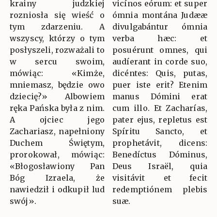
krainy judzkiej
vicínos eórum: et super
rozniosła się wieść o
ómnia montána Judææ
tym zdarzeniu. A
divulgabántur ómnia
wszyscy, którzy o tym
verba hæc: et
posłyszeli, rozważali to
posuérunt omnes, qui
w sercu swoim,
audíerant in corde suo,
mówiąc: «Kimże,
dicéntes: Quis, putas,
mniemasz, będzie owo
puer iste erit? Etenim
dziecię?» Albowiem
manus Dómini erat
ręka Pańska była z nim.
cum illo. Et Zacharías,
A ojciec jego
pater ejus, repletus est
Zachariasz, napełniony
Spíritu Sancto, et
Duchem Świętym,
prophetávit, dicens:
prorokował, mówiąc:
Benedíctus Dóminus,
«Błogosławiony Pan
Deus Israël, quia
Bóg Izraela, że
visitávit et fecit
nawiedził i odkupił lud
redemptiónem plebis
swój».
suæ.