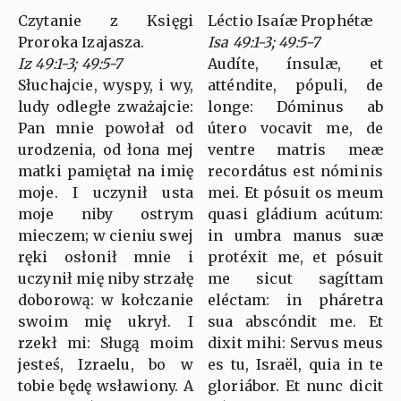
Czytanie z Księgi
Léctio Isaíæ Prophétæ
Proroka Izajasza.
Isa 49:1-3; 49:5-7
Iz 49:1-3; 49:5-7
Audíte, ínsulæ, et
Słuchajcie, wyspy, i wy,
atténdite, pópuli, de
ludy odległe zważajcie:
longe: Dóminus ab
Pan mnie powołał od
útero vocavit me, de
urodzenia, od łona mej
ventre matris meæ
matki pamiętał na imię
recordátus est nóminis
moje. I uczynił usta
mei. Et pósuit os meum
moje niby ostrym
quasi gládium acútum:
mieczem; w cieniu swej
in umbra manus suæ
ręki osłonił mnie i
protéxit me, et pósuit
uczynił mię niby strzałę
me sicut sagíttam
doborową: w kołczanie
eléctam: in pháretra
swoim mię ukrył. I
sua abscóndit me. Et
rzekł mi: Sługą moim
dixit mihi: Servus meus
jesteś, Izraelu, bo w
es tu, Israël, quia in te
tobie będę wsławiony. A
gloriábor. Et nunc dicit