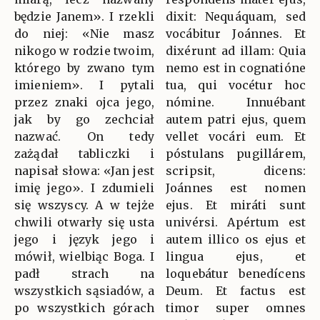
będzie Janem». I rzekli
dixit: Nequáquam, sed
do niej: «Nie masz
vocábitur Joánnes. Et
nikogo w rodzie twoim,
dixérunt ad illam: Quia
którego by zwano tym
nemo est in cognatióne
imieniem». I pytali
tua, qui vocétur hoc
przez znaki ojca jego,
nómine. Innuébant
jak by go zechciał
autem patri ejus, quem
nazwać. On tedy
vellet vocári eum. Et
zażądał tabliczki i
póstulans pugillárem,
napisał słowa: «Jan jest
scripsit, dicens:
imię jego». I zdumieli
Joánnes est nomen
się wszyscy. A w tejże
ejus. Et miráti sunt
chwili otwarły się usta
univérsi. Apértum est
jego i język jego i
autem illico os ejus et
mówił, wielbiąc Boga. I
lingua ejus, et
padł strach na
loquebátur benedícens
wszystkich sąsiadów, a
Deum. Et factus est
po wszystkich górach
timor super omnes