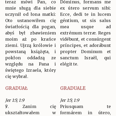
teraz mówi Pan, co
Dóminus, formans me
mnie sługą dla siebie
ex útero servum sibi:
uczynił od łona matki:
Ecce, dedi te in lucem
Oto ustanowiłem cię
géntium, ut sis salus
światłością dla pogan,
mea usque ad
abyś był zbawieniem
extrémum terræ. Reges
moim aż po krańce
vidébunt, et consúrgent
ziemi. Ujrzą królowie i
príncipes, et adorábunt
powstaną książęta, i
propter Dominum et
pokłon oddadzą ze
sanctum Israël, qui
względu na Pana i
elégit te.
świętego Izraela, który
cię wybrał.
GRADUAŁ
GRADUALE
Jer 1:5; 1:9
Jer 1:5; 1:9
℣. Zanim cię
Priusquam te
ukształtowałem w
formárem in útero,