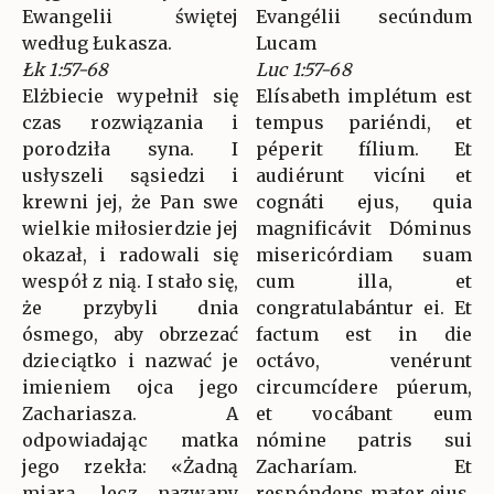
Ewangelii świętej
Evangélii secúndum
według Łukasza.
Lucam
Łk 1:57-68
Luc 1:57-68
Elżbiecie wypełnił się
Elísabeth implétum est
czas rozwiązania i
tempus pariéndi, et
porodziła syna. I
péperit fílium. Et
usłyszeli sąsiedzi i
audiérunt vicíni et
krewni jej, że Pan swe
cognáti ejus, quia
wielkie miłosierdzie jej
magnificávit Dóminus
okazał, i radowali się
misericórdiam suam
wespół z nią. I stało się,
cum illa, et
że przybyli dnia
congratulabántur ei. Et
ósmego, aby obrzezać
factum est in die
dzieciątko i nazwać je
octávo, venérunt
imieniem ojca jego
circumcídere púerum,
Zachariasza. A
et vocábant eum
odpowiadając matka
nómine patris sui
jego rzekła: «Żadną
Zacharíam. Et
miarą, lecz nazwany
respóndens mater ejus,