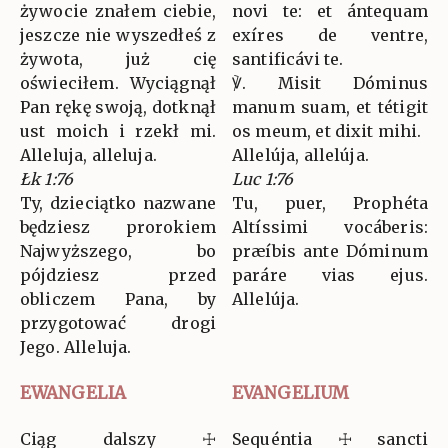
żywocie znałem ciebie,
novi te: et ántequam
jeszcze nie wyszedłeś z
exíres de ventre,
żywota, już cię
santificávi te.
oświeciłem. Wyciągnął
℣. Misit Dóminus
Pan rękę swoją, dotknął
manum suam, et tétigit
ust moich i rzekł mi.
os meum, et dixit mihi.
Alleluja, alleluja.
Allelúja, allelúja.
Łk 1:76
Luc 1:76
Ty, dzieciątko nazwane
Tu, puer, Prophéta
będziesz prorokiem
Altíssimi vocáberis:
Najwyższego, bo
præíbis ante Dóminum
pójdziesz przed
paráre vias ejus.
obliczem Pana, by
Allelúja.
przygotować drogi
Jego. Alleluja.
EWANGELIA
EVANGELIUM
Ciąg dalszy ☩
Sequéntia ☩ sancti