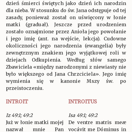
dzień śmierci świętych jako dzień ich narodzin
dla nieba. W stosunku do św. Jana odstępuje od tej
zasady, ponieważ został on uświęcony w łonie
matki (graduał). Jeszcze przed urodzeniem
zostało oznajmione przez Anioła jego powołanie
i jego imię (ant. na wejście, lekcja). Cudowne
okoliczności jego narodzenia (ewangelia) były
zewnętrznym znakiem jego wyjątkowej roli w
dziejach Odkupienia. Według słów samego
Zbawiciela «między narodzonymi z niewiasty nie
było większego od Jana Chrzciciela». Jego imię
wymienia się w kanonie Mszy św. po
przeistoczeniu.
INTROIT
INTROITUS
Iz 49:1; 49:2
Isa 49:1; 49:2
Już w łonie matki mojej
De ventre matris meæ
nazwał mnie Pan
vocávit me Dóminus in