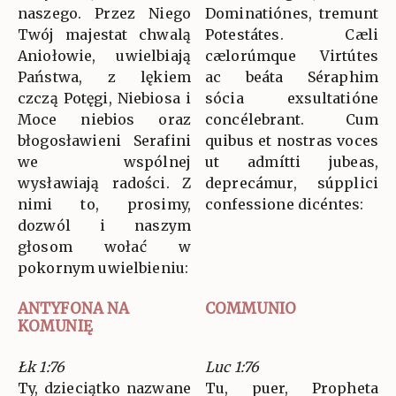
naszego. Przez Niego
Dominatiónes, tremunt
Twój majestat chwalą
Potestátes. Cæli
Aniołowie, uwielbiają
cælorúmque Virtútes
Państwa, z lękiem
ac beáta Séraphim
czczą Potęgi, Niebiosa i
sócia exsultatióne
Moce niebios oraz
concélebrant. Cum
błogosławieni Serafini
quibus et nostras voces
we wspólnej
ut admítti jubeas,
wysławiają radości. Z
deprecámur, súpplici
nimi to, prosimy,
confessione dicéntes:
dozwól i naszym
głosom wołać w
pokornym uwielbieniu:
ANTYFONA NA
COMMUNIO
KOMUNIĘ
Łk 1:76
Luc 1:76
Ty, dzieciątko nazwane
Tu, puer, Propheta