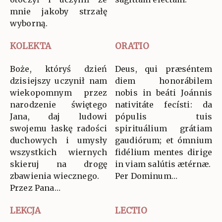
mnie jakoby strzałę
wyborną.
KOLEKTA
ORATIO
Boże, któryś dzień
Deus, qui præséntem
dzisiejszy uczynił nam
diem honorábilem
wiekopomnym przez
nobis in beáti Joánnis
narodzenie świętego
nativitáte fecísti: da
Jana, daj ludowi
pópulis tuis
swojemu łaskę radości
spirituálium grátiam
duchowych i umysły
gaudiórum; et ómnium
wszystkich wiernych
fidélium mentes dirige
skieruj na drogę
in viam salútis ætérnæ.
zbawienia wiecznego.
Per Dominum…
Przez Pana…
LEKCJA
LECTIO