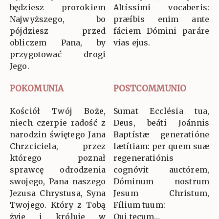
będziesz prorokiem
Altíssimi vocaberis:
Najwyższego, bo
præíbis enim ante
pójdziesz przed
fáciem Dómini paráre
obliczem Pana, by
vias ejus.
przygotować drogi
Jego.
POKOMUNIA
POSTCOMMUNIO
Kościół Twój Boże,
Sumat Ecclésia tua,
niech czerpie radość z
Deus, beáti Joánnis
narodzin świętego Jana
Baptístæ generatióne
Chrzciciela, przez
lætítiam: per quem suæ
którego poznał
regeneratiónis
sprawcę odrodzenia
cognóvit auctórem,
swojego, Pana naszego
Dóminum nostrum
Jezusa Chrystusa, Syna
Jesum Christum,
Twojego. Który z Tobą
Fílium tuum:
żyje i króluje w
Qui tecum…