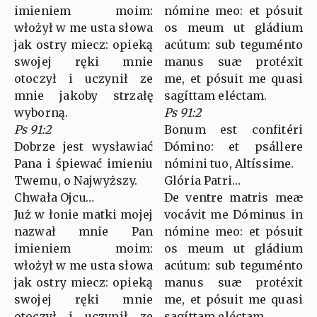
imieniem moim:
nómine meo: et pósuit
włożył w me usta słowa
os meum ut gládium
jak ostry miecz: opieką
acútum: sub teguménto
swojej ręki mnie
manus suæ protéxit
otoczył i uczynił ze
me, et pósuit me quasi
mnie jakoby strzałę
sagíttam eléctam.
wyborną.
Ps 91:2
Ps 91:2
Bonum est confitéri
Dobrze jest wysławiać
Dómino: et psállere
Pana i śpiewać imieniu
nómini tuo, Altíssime.
Twemu, o Najwyższy.
Glória Patri…
Chwała Ojcu…
De ventre matris meæ
Już w łonie matki mojej
vocávit me Dóminus in
nazwał mnie Pan
nómine meo: et pósuit
imieniem moim:
os meum ut gládium
włożył w me usta słowa
acútum: sub teguménto
jak ostry miecz: opieką
manus suæ protéxit
swojej ręki mnie
me, et pósuit me quasi
otoczył i uczynił ze
sagíttam eléctam.