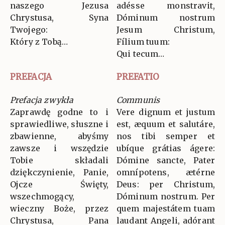
naszego Jezusa
adésse monstravit,
Chrystusa, Syna
Dóminum nostrum
Twojego:
Jesum Christum,
Który z Tobą…
Fílium tuum:
Qui tecum…
PREFACJA
PREFATIO
Prefacja zwykła
Communis
Zaprawdę godne to i
Vere dignum et justum
sprawiedliwe, słuszne i
est, æquum et salutáre,
zbawienne, abyśmy
nos tibi semper et
zawsze i wszędzie
ubíque grátias ágere:
Tobie składali
Dómine sancte, Pater
dziękczynienie, Panie,
omnípotens, ætérne
Ojcze Święty,
Deus: per Christum,
wszechmogący,
Dóminum nostrum. Per
wieczny Boże, przez
quem majestátem tuam
Chrystusa, Pana
laudant Angeli, adórant