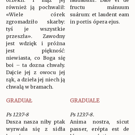
orzekli. I mąż jej
laudábitur. Date ei de
również ją pochwalił:
fructu mánuum
«Wiele córek
suárum: et laudent eam
zgromadziło skarby:
in portis ópera ejus.
tyś je wszystkie
przeszła». Zawodny
jest wdzięk i próżna
jest piękność:
niewiasta, co Boga się
boi – ta dozna chwały.
Dajcie jej z owocu jej
rąk, a dzieła jej niech ją
chwalą w bramach.
GRADUAŁ
GRADUALE
Ps 123:7-8
Ps 123:7-8.
Dusza nasza niby ptak
Anima nostra, sicut
wyrwała się z sidła
passer, erépta est de