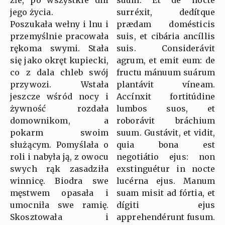
złe, po wszystkie dni
suum. Et de nocte
jego życia.
surréxit, dedítque
Poszukała wełny i lnu i
prædam domésticis
przemyślnie pracowała
suis, et cibária ancíllis
rękoma swymi. Stała
suis. Considerávit
się jako okręt kupiecki,
agrum, et emit eum: de
co z dala chleb swój
fructu mánuum suárum
przywozi. Wstała
plantávit víneam.
jeszcze wśród nocy i
Accínxit fortitúdine
żywność rozdała
lumbos suos, et
domownikom, a
roborávit bráchium
pokarm swoim
suum. Gustávit, et vidit,
służącym. Pomyślała o
quia bona est
roli i nabyła ją, z owocu
negotiátio ejus: non
swych rąk zasadziła
exstinguétur in nocte
winnicę. Biodra swe
lucérna ejus. Manum
męstwem opasała i
suam misit ad fórtia, et
umocniła swe ramię.
dígiti ejus
Skosztowała i
apprehendérunt fusum.