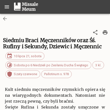
Missale
Meum
Siedmiu Braci Męczenników oraz Śś.
Rufiny i Sekundy, Dziewic i Męczennic
10 lipca 21, sobota
Sobota po 6 Niedzieli po Zesłaniu Ducha Świętego
3 kl.
Szaty czerwone
Pallotinum s. 978
Kult siedmiu męczenników rzymskich opiera się
na wiarygodnych dokumentach. Natomiast nie
jest rzeczą pewną, czy byli braćmi.
Święte Rufina i Sekunda zostały umęczone w