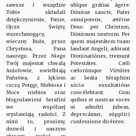
zawsze i wszędzie
ubíque grátias ágere:
Tobie składali
Dómine sancte, Pater
dziękczynienie, Panie,
omnípotens, ætérne
Ojcze Święty,
Deus: per Christum,
wszechmogący,
Dóminum nostrum. Per
wieczny Boże, przez
quem majestátem tuam
Chrystusa, Pana
laudant Angeli, adórant
naszego. Przez Niego
Dominatiónes, tremunt
Twój majestat chwalą
Potestátes. Cæli
Aniołowie, uwielbiają
cælorúmque Virtútes
Państwa, z lękiem
ac beáta Séraphim
czczą Potęgi, Niebiosa i
sócia exsultatióne
Moce niebios oraz
concélebrant. Cum
błogosławieni Serafini
quibus et nostras voces
we wspólnej
ut admítti jubeas,
wysławiają radości. Z
deprecámur, súpplici
nimi to, prosimy,
confessione dicéntes:
dozwól i naszym