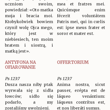
uczniom swoim,
mea et fratres mei.
powiedział: «Oto matka
Quicúmque enim
moja i bracia moi.
fécerit voluntátem
Ktobykolwiek bowiem
Patris mei, qui in cœlis
czynił wolę Ojca mego,
est: ipse meus frater et
który jest w
soror et mater est.
niebiesiech, ten moim
bratem i siostrą, i
matką jest».
ANTYFONA NA
OFFERTORIUM
OFIAROWANIE
Ps 123:7
Ps 123:7
Dusza nasza niby ptak
Anima nostra, sicut
wyrwała się z sidła
passer, erépta est de
łowców; sidło się
láqueo venántium:
podarło, a my
láqueus contrítus est,
zostaliśmy uwolnieni.
et nos liberáti sumus.