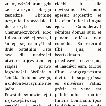
znany wśród bram, gdy
ridébit in die
ze starszymi okręgu
novíssimo. Os suum
zasiędzie. Tkaninę
apéruit sapiéntiæ, et
uczyniła i sprzedała, i
lex cleméntiæ in lingua
dostarczyła pas
ejus. Considerávit
Chananejczykowi. Moc
sémitas domus suæ, et
i dostojność jej szatą, i
panem otiósa non
śmieje się na myśl od
comédit. Surrexérunt
dniu ostatnim. Usta
fílii ejus, et
swe dla mądrości
beatíssimam
otwiera, a językiem jej
prædicavérunt: vir ejus,
rządzi prawo
et laudávit eam. Multæ
łagodności. Myślała o
fíliæ congregavérunt
ścieżkach domu swego,
divítias: tu supergréssa
a chleba bezczynnie nie
es univérsas. Fallax
jadła.
grátia, et vana est
Powstali synowie jej i
pulchritúdo: múlier
najszczęśliwszą
timens Dóminum, ipsa