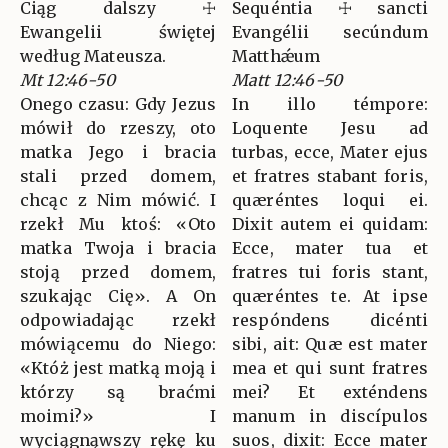
Ciąg dalszy ☩
Sequéntia ☩ sancti
Ewangelii świętej
Evangélii secúndum
według Mateusza.
Matthǽum
Mt 12:46-50
Matt 12:46-50
Onego czasu: Gdy Jezus
In illo témpore:
mówił do rzeszy, oto
Loquente Jesu ad
matka Jego i bracia
turbas, ecce, Mater ejus
stali przed domem,
et fratres stabant foris,
chcąc z Nim mówić. I
quæréntes loqui ei.
rzekł Mu ktoś: «Oto
Dixit autem ei quidam:
matka Twoja i bracia
Ecce, mater tua et
stoją przed domem,
fratres tui foris stant,
szukając Cię». A On
quæréntes te. At ipse
odpowiadając rzekł
respóndens dicénti
mówiącemu do Niego:
sibi, ait: Quæ est mater
«Któż jest matką moją i
mea et qui sunt fratres
którzy są braćmi
mei? Et exténdens
moimi?» I
manum in discípulos
wyciągnąwszy rękę ku
suos, dixit: Ecce mater