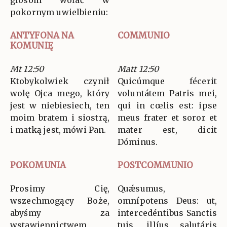
głosom wołać w
pokornym uwielbieniu:
ANTYFONA NA
COMMUNIO
KOMUNIĘ
Mt 12:50
Matt 12:50
Ktobykolwiek czynił
Quicúmque fécerit
wolę Ojca mego, który
voluntátem Patris mei,
jest w niebiesiech, ten
qui in cœlis est: ipse
moim bratem i siostrą,
meus frater et soror et
i matką jest, mówi Pan.
mater est, dicit
Dóminus.
POKOMUNIA
POSTCOMMUNIO
Prosimy Cię,
Quǽsumus,
wszechmogący Boże,
omnípotens Deus: ut,
abyśmy za
intercedéntibus Sanctis
wstawiennictwem
tuis, illíus salutáris