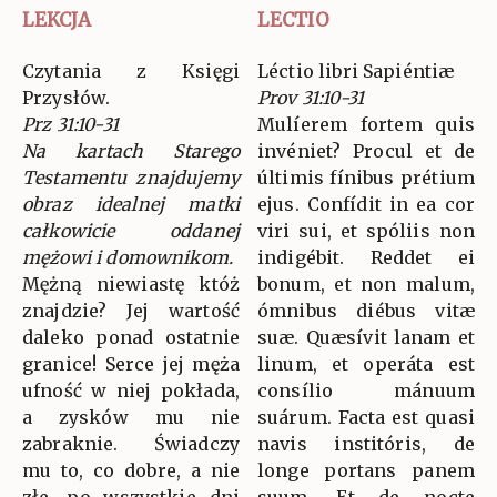
LEKCJA
LECTIO
Czytania z Księgi
Léctio libri Sapiéntiæ
Przysłów.
Prov 31:10-31
Prz 31:10-31
Mulíerem fortem quis
Na kartach Starego
invéniet? Procul et de
Testamentu znajdujemy
últimis fínibus prétium
obraz idealnej matki
ejus. Confídit in ea cor
całkowicie oddanej
viri sui, et spóliis non
mężowi i domownikom.
indigébit. Reddet ei
Mężną niewiastę któż
bonum, et non malum,
znajdzie? Jej wartość
ómnibus diébus vitæ
daleko ponad ostatnie
suæ. Quæsívit lanam et
granice! Serce jej męża
linum, et operáta est
ufność w niej pokłada,
consílio mánuum
a zysków mu nie
suárum. Facta est quasi
zabraknie. Świadczy
navis institóris, de
mu to, co dobre, a nie
longe portans panem