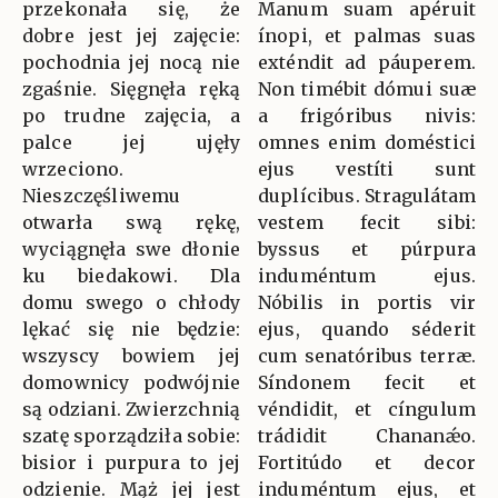
przekonała się, że
Manum suam apéruit
dobre jest jej zajęcie:
ínopi, et palmas suas
pochodnia jej nocą nie
exténdit ad páuperem.
zgaśnie. Sięgnęła ręką
Non timébit dómui suæ
po trudne zajęcia, a
a frigóribus nivis:
palce jej ujęły
omnes enim doméstici
wrzeciono.
ejus vestíti sunt
Nieszczęśliwemu
duplícibus. Stragulátam
otwarła swą rękę,
vestem fecit sibi:
wyciągnęła swe dłonie
byssus et púrpura
ku biedakowi. Dla
induméntum ejus.
domu swego o chłody
Nóbilis in portis vir
lękać się nie będzie:
ejus, quando séderit
wszyscy bowiem jej
cum senatóribus terræ.
domownicy podwójnie
Síndonem fecit et
są odziani. Zwierzchnią
véndidit, et cíngulum
szatę sporządziła sobie:
trádidit Chananǽo.
bisior i purpura to jej
Fortitúdo et decor
odzienie. Mąż jej jest
induméntum ejus, et