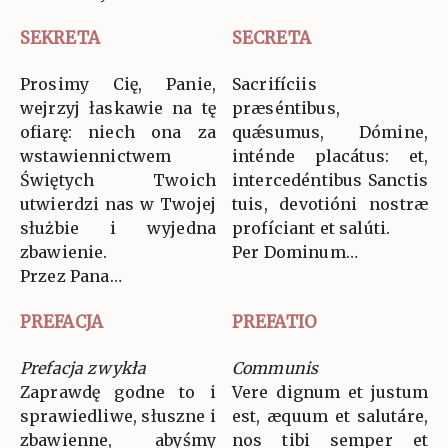
SEKRETA
SECRETA
Prosimy Cię, Panie,
Sacrifíciis
wejrzyj łaskawie na tę
præséntibus,
ofiarę: niech ona za
quǽsumus, Dómine,
wstawiennictwem
inténde placátus: et,
Świętych Twoich
intercedéntibus Sanctis
utwierdzi nas w Twojej
tuis, devotióni nostræ
służbie i wyjedna
profíciant et salúti.
zbawienie.
Per Dominum…
Przez Pana…
PREFACJA
PREFATIO
Prefacja zwykła
Communis
Zaprawdę godne to i
Vere dignum et justum
sprawiedliwe, słuszne i
est, æquum et salutáre,
zbawienne, abyśmy
nos tibi semper et