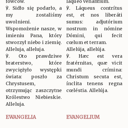
łowców.
láqueo venántium.
℣. Sidło się podarło, a
℣. Láqueus contrítus
my zostaliśmy
est, et nos liberáti
uwolnieni.
sumus: adjutórium
Wspomożenie nasze, w
nostrum in nómine
imieniu Pana, który
Dómini, qui fecit
stworzył niebo i ziemię.
cœlum et terram.
Alleluja, alleluja.
Allelúja, allelúja.
℣. Oto prawdziwe
℣. Hæc est vera
braterstwo, które
fratérnitas, quæ vicit
zwyciężyło występki
mundi crímina:
świata: poszło za
Christum secuta est,
Chrystusem,
ínclita tenens regna
otrzymując zaszczytne
cœléstia. Allelúja.
Królestwo Niebieskie.
Alleluja.
EWANGELIA
EVANGELIUM