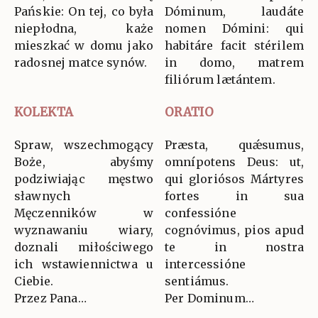
Pańskie: On tej, co była
Dóminum, laudáte
niepłodna, każe
nomen Dómini: qui
mieszkać w domu jako
habitáre facit stérilem
radosnej matce synów.
in domo, matrem
filiórum lætántem.
KOLEKTA
ORATIO
Spraw, wszechmogący
Præsta, quǽsumus,
Boże, abyśmy
omnípotens Deus: ut,
podziwiając męstwo
qui gloriósos Mártyres
sławnych
fortes in sua
Męczenników w
confessióne
wyznawaniu wiary,
cognóvimus, pios apud
doznali miłościwego
te in nostra
ich wstawiennictwa u
intercessióne
Ciebie.
sentiámus.
Przez Pana…
Per Dominum…