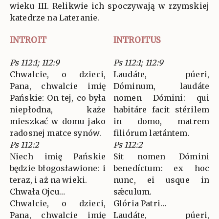
wieku III. Relikwie ich spoczywają w rzymskiej
katedrze na Lateranie.
INTROIT
INTROITUS
Ps 112:1; 112:9
Ps 112:1; 112:9
Chwalcie, o dzieci,
Laudáte, púeri,
Pana, chwalcie imię
Dóminum, laudáte
Pańskie: On tej, co była
nomen Dómini: qui
niepłodna, każe
habitáre facit stérilem
mieszkać w domu jako
in domo, matrem
radosnej matce synów.
filiórum lætántem.
Ps 112:2
Ps 112:2
Niech imię Pańskie
Sit nomen Dómini
będzie błogosławione: i
benedíctum: ex hoc
teraz, i aż na wieki.
nunc, ei usque in
Chwała Ojcu…
sǽculum.
Chwalcie, o dzieci,
Glória Patri…
Pana, chwalcie imię
Laudáte, púeri,