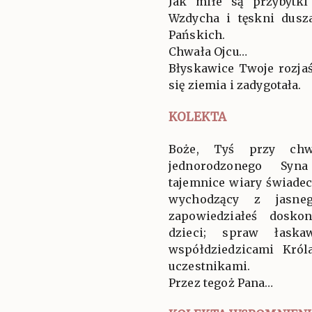
Jak miłe są przybytki
Wzdycha i tęskni dus
Pańskich.
Chwała Ojcu…
Błyskawice Twoje rozjaś
się ziemia i zadygotała.
KOLEKTA
Boże, Tyś przy chwa
jednorodzonego Syna
tajemnice wiary świade
wychodzący z jasneg
zapowiedziałeś dosko
dzieci; spraw łaska
współdziedzicami Król
uczestnikami.
Przez tegoż Pana…