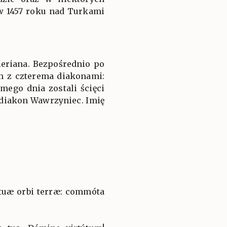
w 1457 roku nad Turkami
leriana. Bezpośrednio po
m z czterema diakonami:
ego dnia zostali ścięci
hidiakon Wawrzyniec. Imię
 tuæ orbi terræ: commóta