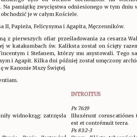
e. Na pamiątkę zwycięstwa odniesionego w tym dniu 
ł obchodzić je w całym Kościele.
 II, Papieża, Felicysyma i Agapita, Męczenników.
edną z pierwszych ofiar prześladowania za cesarza Wa
ej w katakumbach św. Kaliksta został on ścięty raze
ncentym i Stefanem, którzy mu asystowali. Tego sam
ysym i Agapit. Kilka dni później został umęczony arc
ię w Kanonie Mszy Świętej.
entiam.
INTROITUS
Ps 76:19
niły widnokrąg: zatrzęsła
Illuxérunt coruscatiónes
est et contrémuit terra.
Ps 83:2-3