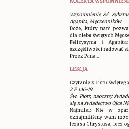
KOLEKTA WSPOMNIENI
Wspomnienie Śś. Sykstusa
Agapita, Męczenników
Boże, który nam pozwa
dla nieba świętych Męc
Felicysyma i Agapit
szczęśliwości radować s
Przez Pana…
LEKCJA
Czytanie z Listu świętego
2 P 1:16-19
Św. Piotr, naoczny świad
się na świadectwo Ojca Ni
Najmilsi: Nie w opar
oznajmiliśmy wam moc 
Jezusa Chrystusa, lecz 