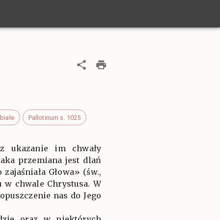
białe
Pallotinum s. 1025
az ukazanie im chwały
aka przemiana jest dlań
 zajaśniała Głowa» (św.,
łu w chwale Chrystusa. W
dopuszczenie nas do Jego
zie oraz w niektórych