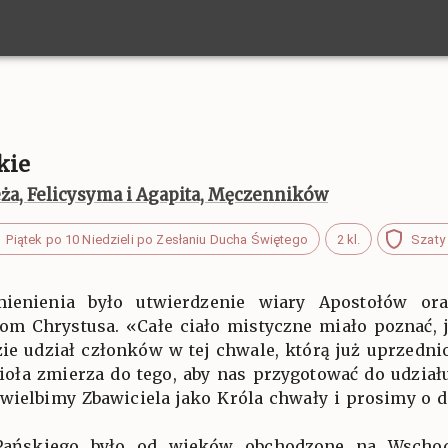
kie
ieża, Felicysyma i Agapita, Męczenników
Piątek po 10 Niedzieli po Zesłaniu Ducha Świętego
2 kl.
Szaty 
mienienia było utwierdzenie wiary Apostołów or
m Chrystusa. «Całe ciało mistyczne miało poznać, j
zie udział członków w tej chwale, którą już uprzednio
ścioła zmierza do tego, aby nas przygotować do udzia
j wielbimy Zbawiciela jako Króla chwały i prosimy o 
 Pańskiego było od wieków obchodzone na Wschod