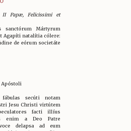
IO
II Papæ, Felicissimi et
is sanctórum Mártyrum
 Agapíti natalítia cólere:
údine de eórum societáte
i Apóstoli
 fábulas secúti notam
ri Jesu Christi virtútem
culatores facti illíus
ens enim a Deo Patre
 voce delapsa ad eum