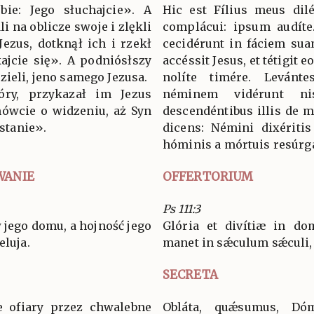
ie: Jego słuchajcie». A
Hic est Fílius meus dil
i na oblicze swoje i zlękli
complácui: ipsum audíte.
 Jezus, dotknął ich i rzekł
cecidérunt in fáciem suam
kajcie się». A podniósłszy
accéssit Jesus, et tétigit eo
zieli, jeno samego Jezusa.
nolíte timére. Levánt
óry, przykazał im Jezus
néminem vidérunt n
ówcie o widzeniu, aż Syn
descendéntibus illis de m
stanie».
dicens: Némini dixéritis
hóminis a mórtuis resúrga
WANIE
OFFERTORIUM
Ps 111:3
 jego domu, a hojność jego
Glória et divítiæ in dom
eluja.
manet in sǽculum sǽculi, 
SECRETA
e ofiary przez chwalebne
Obláta, quǽsumus, Dó