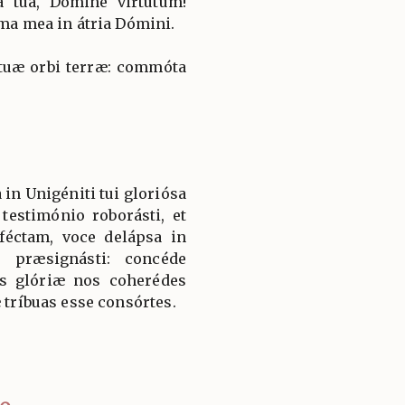
a tua, Dómine virtútum!
ima mea in átria Dómini.
 tuæ orbi terræ: commóta
 in Unigéniti tui gloriósa
testimónio roborásti, et
féctam, voce delápsa in
r præsignásti: concéde
is glóriæ nos coherédes
æ tríbuas esse consórtes.