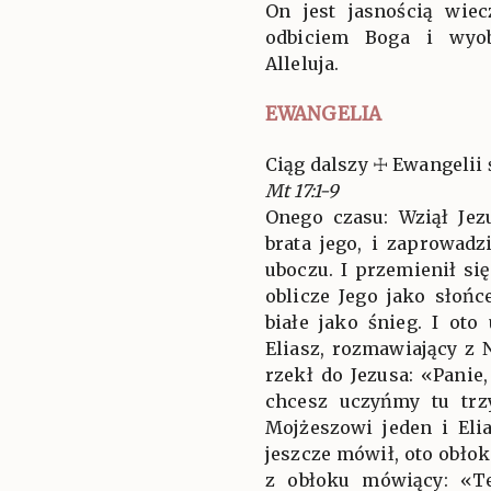
On jest jasnością wiec
odbiciem Boga i wyob
Alleluja.
EWANGELIA
Ciąg dalszy ☩ Ewangelii 
Mt 17:1-9
Onego czasu: Wziął Jezu
brata jego, i zaprowad
uboczu. I przemienił się
oblicze Jego jako słońce
białe jako śnieg. I oto
Eliasz, rozmawiający z 
rzekł do Jezusa: «Panie,
chcesz uczyńmy tu trzy
Mojżeszowi jeden i Eli
jeszcze mówił, oto obłok 
z obłoku mówiący: «T