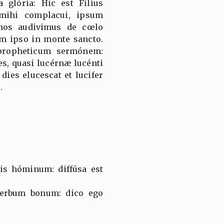
 glória: Hic est Fílius
mihi complacui, ipsum
nos audivimus de cœlo
m ipso in monte sancto.
propheticum sermónem:
es, quasi lucérnæ lucénti
dies elucescat et lucifer
.
is hóminum: diffúsa est
verbum bonum: dico ego