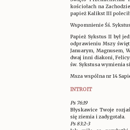
kościołach na Zachodzi
papież Kalikst III poleci
Wspomnienie Śś. Sykstusa
Papież Sykstus II był j
odprawieniu Mszy święt
Januarym, Magnusem, Wi
dwaj inni diakoni, Felic
św. Sykstusa wymienia s
Msza wspólna nr 14 Sapi
INTROIT
Ps 76:19
Błyskawice Twoje rozjaś
się ziemia i zadygotała.
Ps 83:2-3