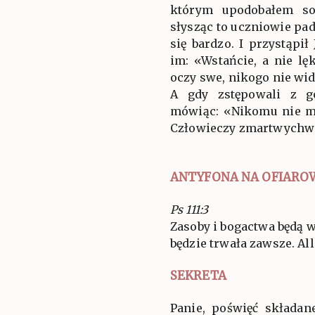
którym upodobałem sob
słysząc to uczniowie padl
się bardzo. I przystąpił
im: «Wstańcie, a nie lę
oczy swe, nikogo nie wid
A gdy zstępowali z g
mówiąc: «Nikomu nie m
Człowieczy zmartwychw
ANTYFONA NA OFIARO
Ps 111:3
Zasoby i bogactwa będą w
będzie trwała zawsze. All
SEKRETA
Panie, poświęć składan