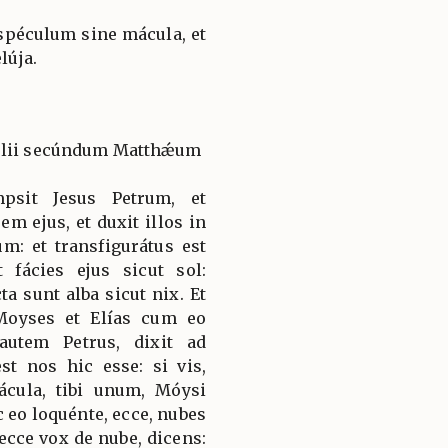
spéculum sine mácula, et
lúja.
gélii secúndum Matthǽum
psit Jesus Petrum, et
m ejus, et duxit illos in
: et transfigurátus est
 fácies ejus sicut sol:
a sunt alba sicut nix. Et
 Moyses et Elías cum eo
autem Petrus, dixit ad
t nos hic esse: si vis,
ácula, tibi unum, Móysi
eo loquénte, ecce, nubes
ecce vox de nube, dicens: