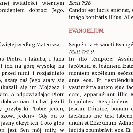
znej światłości, wiernym
Eccli 7:26
rażeniem dobroci Jego.
Candor est lucis ætérnæ, 
imágo bonitátis illíus. Alle
EVANGELIUM
świętej według Mateusza.
Sequéntia ☩ sancti Evan
Matt 17:1-9
s Piotra i Jakuba, i Jana
In illo témpore: Assúm
ził ich na górę wysoką na
Jacóbum, et Joánnem fratre
 przed nimi: i rozjaśniało
montem excélsum seórsum
, szaty zaś Jego stały się
ante eos. Et resplénduit
 ukazali się im Mojżesz i
vestiménta autem ejus fact
Nim. A odpowiadając Piotr
ecce, apparuérunt illis
 dobrze nam tu być; jeżeli
loquéntes. Respóndens 
 przybytki: Tobie jeden,
Jesum: Dómine, bonum es
aszowi jeden». Gdy on to
faciámus hic tria tabern
jasny okrył ich. I oto głos
unum et Elíæ unum. Adhuc 
en jest Syn mój miły, w
lúcida obumbrávit eos. Et 