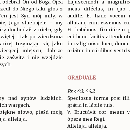
m odebrał On od Boga Ojca
hujuscemodi a magnifica
szedł do Niego taki głos z
meus diléctus, in quo 
Ten jest Syn mój miły, w
audíte. Et hanc vocem 
ie, Jego słuchajcie – my
allatam, cum essemus cu
óry dochodził z nieba, gdy
Et habémus firmiórem 
więtej. I tak potwierdzona
cui bene facitis attendent
tórej trzymając się jako
in caliginóso loco, donec 
ecącej miejscu, dobrze
oriátur in córdibus vestris
ie zaświta i nie wzejdzie
zych.
GRADUALE
Ps 44:3; 44:2
szy nad synów ludzkich,
Speciosus forma præ fíli
oich wargach.
grátia in lábiis tuis.
 piękne słowo, pieśń moją
℣. Eructávit cor meum 
a, alleluja.
ópera mea Regi.
Allelúja, allelúja.