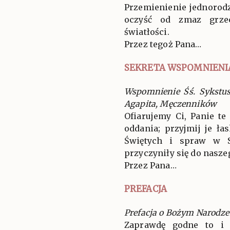
Przemienienie jednorod
oczyść od zmaz grze
światłości.
Przez tegoż Pana…
SEKRETA WSPOMNIENI
Wspomnienie Śś. Sykstusa
Agapita, Męczenników
Ofiarujemy Ci, Panie t
oddania; przyjmij je ł
Świętych i spraw w S
przyczyniły się do nasze
Przez Pana…
PREFACJA
Prefacja o Bożym Narodze
Zaprawdę godne to i 