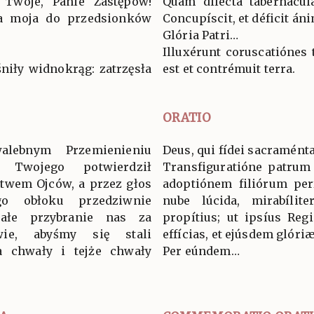
 Twoje, Panie Zastępów!
Quam dilécta tabernácul
za moja do przedsionków
Concupíscit, et déficit án
Glória Patri…
Illuxérunt coruscatiónes
niły widnokrąg: zatrzęsła
est et contrémuit terra.
ORATIO
lebnym Przemienieniu
Deus, qui fídei sacraménta
 Twojego potwierdził
Transfiguratióne patrum 
ctwem Ojców, a przez głos
adoptiónem filiórum per
o obłoku przedziwnie
nube lúcida, mirabílite
nałe przybranie nas za
propítius; ut ipsíus Reg
wie, abyśmy się stali
effícias, et ejúsdem glóri
a chwały i tejże chwały
Per eúndem…