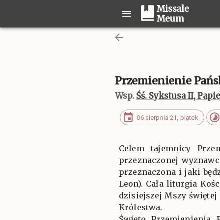
Missale
Meum
Przemienienie Pańs
Wsp.
Śś. Sykstusa II, Pap
06 sierpnia 21, piątek
Celem tajemnicy Prze
przeznaczonej wyznawco
przeznaczona i jaki będ
Leon). Cała liturgia Ko
dzisiejszej Mszy święte
Królestwa.
Święto Przemienienia