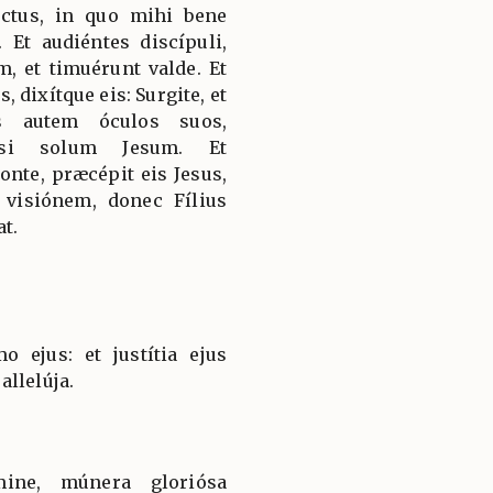
éctus, in quo mihi bene
 Et audiéntes discípuli,
, et timuérunt valde. Et
s, dixítque eis: Surgite, et
es autem óculos suos,
isi solum Jesum. Et
onte, præcépit eis Jesus,
 visiónem, donec Fílius
t.
o ejus: et justítia ejus
allelúja.
mine, múnera gloriósa