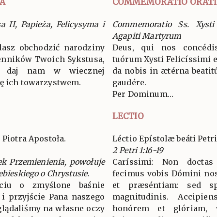
A
COMMEMORATIO ORAT
 II, Papieża, Felicysyma i
Commemoratio Ss. Xysti 
Agapiti Martyrum
lasz obchodzić narodziny
Deus, qui nos concéd
zenników Twoich Sykstusa,
tuórum Xysti Felicíssimi et
a: daj nam w wiecznej
da nobis in ætérna beatit
ię ich towarzystwem.
gaudére.
Per Dominum…
LECTIO
 Piotra Apostoła.
Léctio Epístolæ beáti Petr
2 Petri 1:16-19
ek Przemienienia, powołuje
Caríssimi: Non doctas
ebieskiego o Chrystusie.
fecimus vobis Dómini nost
ciu o zmyślone baśnie
et præséntiam: sed spe
i przyjście Pana naszego
magnitudinis. Accipi
oglądaliśmy na własne oczy
honórem et glóriam,