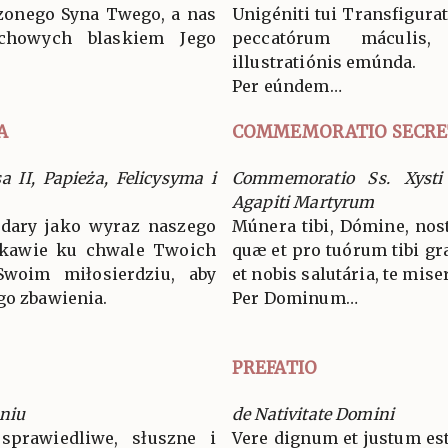
zonego Syna Twego, a nas
Unigéniti tui Transfigurat
chowych blaskiem Jego
peccatórum máculis,
illustratiónis emúnda.
Per eúndem…
A
COMMEMORATIO SECRE
 II, Papieża, Felicysyma i
Commemoratio Ss. Xysti 
Agapiti Martyrum
e dary jako wyraz naszego
Múnera tibi, Dómine, nost
askawie ku chwale Twoich
quæ et pro tuórum tibi gr
woim miłosierdziu, aby
et nobis salutária, te mise
go zbawienia.
Per Dominum…
PREFATIO
niu
de Nativitate Domini
sprawiedliwe, słuszne i
Vere dignum et justum est