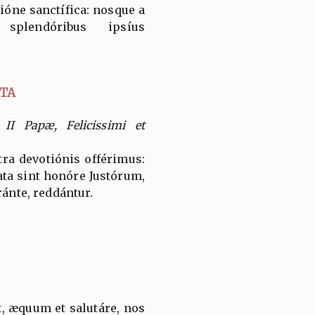
ióne sanctífica: nosque a
 splendóribus ipsíus
TA
II Papæ, Felicissimi et
ra devotiónis offérimus:
ata sint honóre Justórum,
ránte, reddántur.
, æquum et salutáre, nos