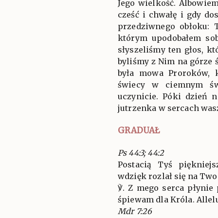
Jego wielkość. Albowie
cześć i chwałę i gdy do
przedziwnego obłoku: 
którym upodobałem sob
słyszeliśmy ten głos, kt
byliśmy z Nim na górze ś
była mowa Proroków, k
świecy w ciemnym świ
uczynicie. Póki dzień n
jutrzenka w sercach was
GRADUAŁ
Ps 44:3; 44:2
Postacią Tyś piękniej
wdzięk rozlał się na Tw
℣. Z mego serca płynie
śpiewam dla Króla. Alleluj
Mdr 7:26