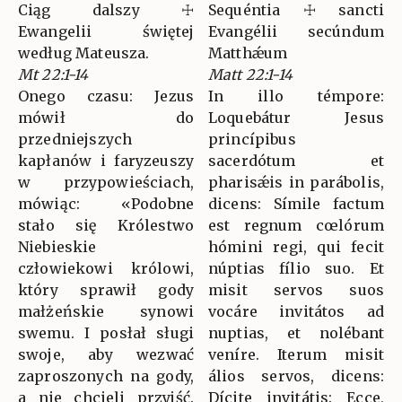
Ciąg dalszy ☩
Sequéntia ☩ sancti
Ewangelii świętej
Evangélii secúndum
według Mateusza.
Matthǽum
Mt 22:1-14
Matt 22:1-14
Onego czasu: Jezus
In illo témpore:
mówił do
Loquebátur Jesus
przedniejszych
princípibus
kapłanów i faryzeuszy
sacerdótum et
w przypowieściach,
pharisǽis in parábolis,
mówiąc: «Podobne
dicens: Símile factum
stało się Królestwo
est regnum cœlórum
Niebieskie
hómini regi, qui fecit
człowiekowi królowi,
núptias fílio suo. Et
który sprawił gody
misit servos suos
małżeńskie synowi
vocáre invitátos ad
swemu. I posłał sługi
nuptias, et nolébant
swoje, aby wezwać
veníre. Iterum misit
zaproszonych na gody,
álios servos, dicens:
a nie chcieli przyjść.
Dícite invitátis: Ecce,