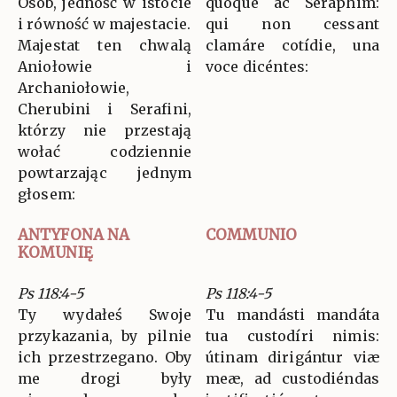
Osób, jedność w istocie
quoque ac Séraphim:
i równość w majestacie.
qui non cessant
Majestat ten chwalą
clamáre cotídie, una
Aniołowie i
voce dicéntes:
Archaniołowie,
Cherubini i Serafini,
którzy nie przestają
wołać codziennie
powtarzając jednym
głosem:
ANTYFONA NA
COMMUNIO
KOMUNIĘ
Ps 118:4-5
Ps 118:4-5
Ty wydałeś Swoje
Tu mandásti mandáta
przykazania, by pilnie
tua custodíri nimis:
ich przestrzegano. Oby
útinam dirigántur viæ
me drogi były
meæ, ad custodiéndas