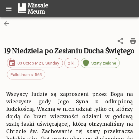
Missale
Meum
19 Niedziela po Zesłaniu Ducha Świętego
03 October 21, Sunday
2 kl.
Szaty zielone
Pallotinum s. 565
Wszyscy ludzie są zaproszeni przez Boga na
wieczyste gody Jego Syna z odkupioną
ludzkością. Wezmą w nich udział tylko ci, którzy
dojdą do bram wieczności odziani w godową
szatę łaski uświęcającej, którą otrzymaliśmy na
Chrzcie św. Zachowanie tej szaty przekracza
ludzkie siły. Zbyt często ulegamy złudzeniom, że