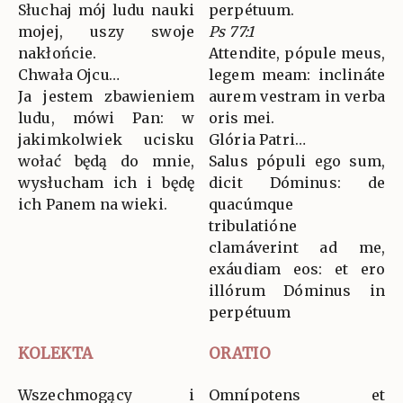
Słuchaj mój ludu nauki
perpétuum.
mojej, uszy swoje
Ps 77:1
nakłońcie.
Attendite, pópule meus,
Chwała Ojcu…
legem meam: inclináte
Ja jestem zbawieniem
aurem vestram in verba
ludu, mówi Pan: w
oris mei.
jakimkolwiek ucisku
Glória Patri…
wołać będą do mnie,
Salus pópuli ego sum,
wysłucham ich i będę
dicit Dóminus: de
ich Panem na wieki.
quacúmque
tribulatióne
clamáverint ad me,
exáudiam eos: et ero
illórum Dóminus in
perpétuum
KOLEKTA
ORATIO
Wszechmogący i
Omnípotens et