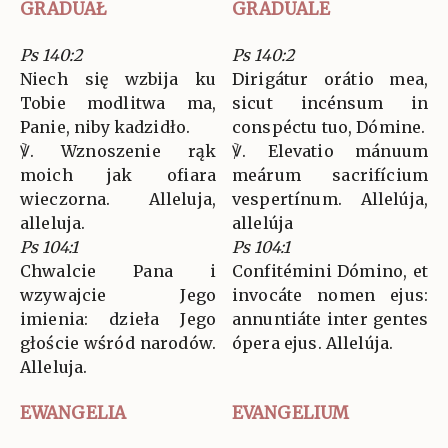
GRADUAŁ
GRADUALE
Ps 140:2
Ps 140:2
Niech się wzbija ku
Dirigátur orátio mea,
Tobie modlitwa ma,
sicut incénsum in
Panie, niby kadzidło.
conspéctu tuo, Dómine.
℣. Wznoszenie rąk
℣. Elevatio mánuum
moich jak ofiara
meárum sacrifícium
wieczorna. Alleluja,
vespertínum. Allelúja,
alleluja.
allelúja
Ps 104:1
Ps 104:1
Chwalcie Pana i
Confitémini Dómino, et
wzywajcie Jego
invocáte nomen ejus:
imienia: dzieła Jego
annuntiáte inter gentes
głoście wśród narodów.
ópera ejus. Allelúja.
Alleluja.
EWANGELIA
EVANGELIUM