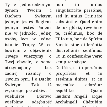
Ty z jednorodzonym
non in uníus
Synem Twoim i
singularitáte persónæ,
Duchem Świętym
sed in uníus Trinitáte
jednym jesteś Bogiem,
substántiæ. Quod enim
jednym jesteś Panem,
de tua glória, revelánte
nie w jedności jednej
te, crédimus, hoc de
osoby, lecz w jednej
Fílio tuo, hoc de Spíritu
istocie Trójcy. W co
Sancto sine differéntia
bowiem z objawienia
discretiónis sentímus.
Twego wierzymy o
Ut in confessióne veræ
Twej chwale, to samo
sempiternǽque
utrzymujemy bez
Deitátis, et in persónis
żadnej różnicy o
propríetas, et in
Twoim Synu i o Duchu
esséntia únitas, et in
Świętym. Tak iż
majestáte adorétur
wyznając prawdziwe i
æquálitas. Quam
wiekuiste Bóstwo
laudant Angeli atque
wielbimy odrębność
Archángeli, Chérubim