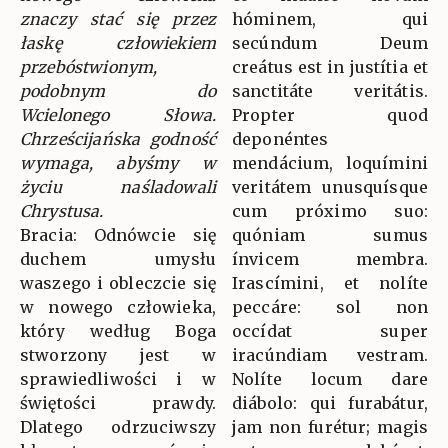
znaczy stać się przez
hóminem, qui
łaskę człowiekiem
secúndum Deum
przebóstwionym,
creátus est in justítia et
podobnym do
sanctitáte veritátis.
Wcielonego Słowa.
Propter quod
Chrześcijańska godność
deponéntes
wymaga, abyśmy w
mendácium, loquímini
życiu naśladowali
veritátem unusquísque
Chrystusa.
cum próximo suo:
Bracia: Odnówcie się
quóniam sumus
duchem umysłu
ínvicem membra.
waszego i obleczcie się
Irascímini, et nolíte
w nowego człowieka,
peccáre: sol non
który według Boga
occídat super
stworzony jest w
iracúndiam vestram.
sprawiedliwości i w
Nolíte locum dare
świętości prawdy.
diábolo: qui furabátur,
Dlatego odrzuciwszy
jam non furétur; magis