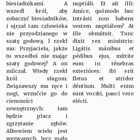
biesiadnikami. A
nuptiáli. Et ait illi:
wszedł król, aby
Amíce, quómodo huc
zobaczyć biesiadników,
intrásti non habens
i ujrzał tam człowieka
vestem nuptiálem? At
nie przyodzianego w
ille obmútuit. Tunc
szatę godową. I rzekł
dixit rex minístris:
mu: Przyjacielu, jakże
Ligátis mánibus et
tu wszedłeś nie mając
pédibus ejus, míttite
szaty godowej? A on
eum in ténebras
milczał. Wtedy rzekł
exterióres: ibi erit
król sługom:
fletus et stridor
Związawszy mu ręce i
déntium. Multi enim
nogi, wrzućcie go do
sunt vocáti, pauci vero
ciemności
elécti.
zewnętrznych: tam
będzie płacz i
zgrzytanie zębów.
Albowiem wielu jest
wezwanych, lecz mało