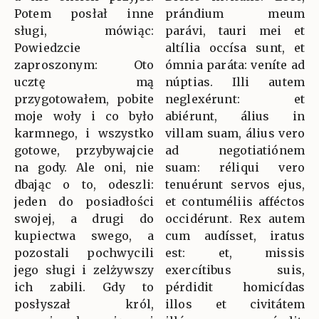
Potem posłał inne
prándium meum
sługi, mówiąc:
parávi, tauri mei et
Powiedzcie
altília occísa sunt, et
zaproszonym: Oto
ómnia paráta: veníte ad
ucztę mą
núptias. Illi autem
przygotowałem, pobite
neglexérunt: et
moje woły i co było
abiérunt, álius in
karmnego, i wszystko
villam suam, álius vero
gotowe, przybywajcie
ad negotiatiónem
na gody. Ale oni, nie
suam: réliqui vero
dbając o to, odeszli:
tenuérunt servos ejus,
jeden do posiadłości
et contuméliis afféctos
swojej, a drugi do
occidérunt. Rex autem
kupiectwa swego, a
cum audísset, iratus
pozostali pochwycili
est: et, missis
jego sługi i zelżywszy
exercítibus suis,
ich zabili. Gdy to
pérdidit homicídas
posłyszał król,
illos et civitátem