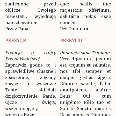
zaniesione przed
quæ óculis tuæ
oblicze Twojego
majestátis offérimus,
majestatu, wyjednają
salutária nobis esse
nam zbawienie.
concéde.
Przez Pana…
Per Dominum…
PREFACJA
PREFATIO
Prefacja o Trójcy
de sanctissima Trinitate
Przenajświętszej
Vere dignum et justum
Zaprawdę godne to i
est, æquum et salutáre,
sprawiedliwe, słuszne i
nos tibi semper et
zbawienne, abyśmy
ubíque grátias ágere:
zawsze i wszędzie
Dómine sancte, Pater
Tobie składali
omnípotens, ætérne
dziękczynienie, Panie,
Deus: Qui cum
Ojcze święty,
unigénito Fílio tuo et
wszechmogący,
Spíritu Sancto unus es
wieczny Boże:
Deus, unus es Dóminus: