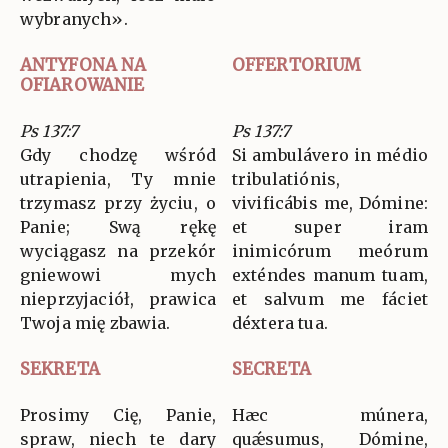
wybranych».
ANTYFONA NA
OFFERTORIUM
OFIAROWANIE
Ps 137:7
Ps 137:7
Gdy chodzę wśród
Si ambulávero in médio
utrapienia, Ty mnie
tribulatiónis,
trzymasz przy życiu, o
vivificábis me, Dómine:
Panie; Swą rękę
et super iram
wyciągasz na przekór
inimicórum meórum
gniewowi mych
exténdes manum tuam,
nieprzyjaciół, prawica
et salvum me fáciet
Twoja mię zbawia.
déxtera tua.
SEKRETA
SECRETA
Prosimy Cię, Panie,
Hæc múnera,
spraw, niech te dary
quǽsumus, Dómine,