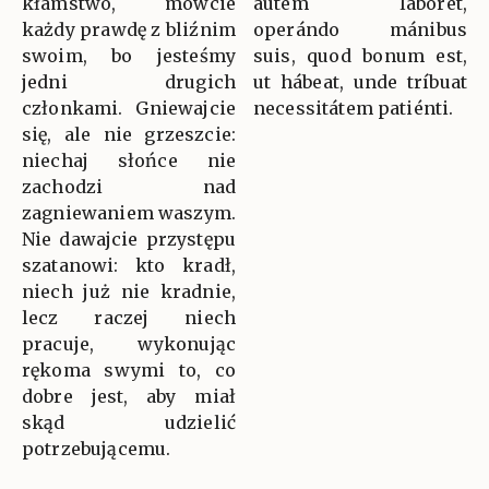
kłamstwo, mówcie
autem labóret,
każdy prawdę z bliźnim
operándo mánibus
swoim, bo jesteśmy
suis, quod bonum est,
jedni drugich
ut hábeat, unde tríbuat
członkami. Gniewajcie
necessitátem patiénti.
się, ale nie grzeszcie:
niechaj słońce nie
zachodzi nad
zagniewaniem waszym.
Nie dawajcie przystępu
szatanowi: kto kradł,
niech już nie kradnie,
lecz raczej niech
pracuje, wykonując
rękoma swymi to, co
dobre jest, aby miał
skąd udzielić
potrzebującemu.