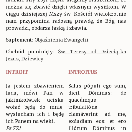
można się zbawić dzięki własnym wysiłkom. W
ciągu dzisiejszej Mszy św. Kościół wielokrotnie
nam przypomina radosną prawdę, że Bóg nas
prowadzi, obdarza łaską i zbawia.
Suplement:
Objaśnienia Ewangelii
Obchód pominięty:
Św. Teresy od Dzieciątka
Jezus, Dziewicy
INTROIT
INTROITUS
Ja jestem zbawieniem
Salus pópuli ego sum,
ludu, mówi Pan: w
dicit Dóminus: de
jakimkolwiek ucisku
quacúmque
wołać będą do mnie,
tribulatióne
wysłucham ich i będę
clamáverint ad me,
ich Panem na wieki.
exáudiam eos: et ero
Ps 77:1
illórum Dóminus in