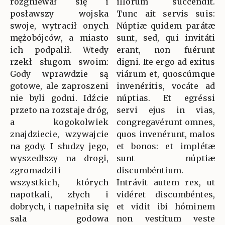
rozgniewał się i
illórum succéndit.
posławszy wojska
Tunc ait servis suis:
swoje, wytracił onych
Núptiæ quidem parátæ
mężobójców, a miasto
sunt, sed, qui invitáti
ich podpalił. Wtedy
erant, non fuérunt
rzekł sługom swoim:
digni. Ite ergo ad exitus
Gody wprawdzie są
viárum et, quoscúmque
gotowe, ale zaproszeni
invenéritis, vocáte ad
nie byli godni. Idźcie
núptias. Et egréssi
przeto na rozstaje dróg,
servi ejus in vias,
a kogokolwiek
congregavérunt omnes,
znajdziecie, wzywajcie
quos invenérunt, malos
na gody. I słudzy jego,
et bonos: et implétæ
wyszedłszy na drogi,
sunt núptiæ
zgromadzili
discumbéntium.
wszystkich, których
Intrávit autem rex, ut
napotkali, złych i
vidéret discumbéntes,
dobrych, i napełniła się
et vidit ibi hóminem
sala godowa
non vestítum veste