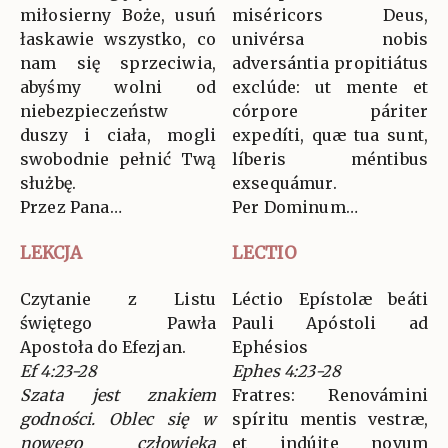
miłosierny Boże, usuń
miséricors Deus,
łaskawie wszystko, co
univérsa nobis
nam się sprzeciwia,
adversántia propitiátus
abyśmy wolni od
exclúde: ut mente et
niebezpieczeństw
córpore páriter
duszy i ciała, mogli
expedíti, quæ tua sunt,
swobodnie pełnić Twą
líberis méntibus
służbę.
exsequámur.
Przez Pana…
Per Dominum…
LEKCJA
LECTIO
Czytanie z Listu
Léctio Epístolæ beáti
świętego Pawła
Pauli Apóstoli ad
Apostoła do Efezjan.
Ephésios
Ef 4:23-28
Ephes 4:23-28
Szata jest znakiem
Fratres: Renovámini
godności. Oblec się w
spíritu mentis vestræ,
nowego człowieka
et indúite novum