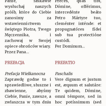
Panie, łaskawie
Preces, quas tibi,
wysłuchaj naszych
Dómine, offérimus,
próśb, które do Ciebie
intercedénte beáto
zanosimy za
Petro Mártyre tuo,
wstawiennictwem
cleménter inténde: et
świętego Piotra, Twego
propugnatóres fídei
Męczennika, i
sub tua protectióne
zachowaj w Swojej
custódi.
opiece obrońców wiary.
Per Dominum…
Przez Pana…
PREFACJA
PREFATIO
Prefacja Wielkanocna
Paschalis
Zaprawdę godne to i
Vere dignum et justum
sprawiedliwe, słuszne i
est, æquum et salutáre:
zbawienne, abyśmy
Te quidem, Dómine,
Ciebie, Panie, zawsze, a
omni témpore, sed in
zwłaszcza w tym dniu
hoc potíssimum (sed