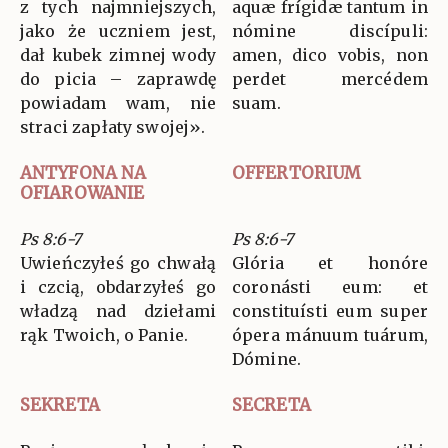
z tych najmniejszych,
aquæ frígidæ tantum in
jako że uczniem jest,
nómine discípuli:
dał kubek zimnej wody
amen, dico vobis, non
do picia – zaprawdę
perdet mercédem
powiadam wam, nie
suam.
straci zapłaty swojej».
ANTYFONA NA
OFFERTORIUM
OFIAROWANIE
Ps 8:6-7
Ps 8:6-7
Uwieńczyłeś go chwałą
Glória et honóre
i czcią, obdarzyłeś go
coronásti eum: et
władzą nad dziełami
constituísti eum super
rąk Twoich, o Panie.
ópera mánuum tuárum,
Dómine.
SEKRETA
SECRETA