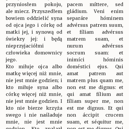
przyniosłem pokoju,
pacem míttere, sed
ale miecz. Przyszedłem
gládium. Veni enim
bowiem oddzielić syna
separáre hóminem
od ojca jego i córkę od
advérsus patrem suum,
matki jej, i synową od
et fíliam advérsus
świekry jej: i będą
matrem suam, et
nieprzyjaciółmi
nurum advérsus
człowieka domownicy
socrum suam: et
jego.
inimíci hóminis
Kto miłuje ojca albo
doméstici ejus. Qui
matkę więcej niż mnie,
amat patrem aut
nie jest mnie godzien; i
matrem plus quam me,
kto miłuje syna albo
non est me dignus: et
córkę więcej niż mnie,
qui amat fílium aut
nie jest mnie godzien. I
fíliam super me, non
kto nie bierze krzyża
est me dignus. Et qui
swego i nie naśladuje
non áccipit crucem
mnie, nie jest mnie
suam, et séquitur me,
godzien. Kto znalazł
non est me dignus. Qui