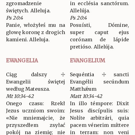
zgromadzenie
in ecclésia sanctórum.
świętych. Alleluja.
Allelúja.
Ps 20:4
Ps 20:4
Panie, włożyłeś mu na
Posuísti, Dómine,
głowę koronę z drogich
super caput ejus
kamieni. Alleluja.
corónam de lápide
pretióso. Allelúja.
EWANGELIA
EVANGELIUM
Ciąg dalszy ☩
Sequéntia ☩ sancti
Ewangelii świętej
Evangélii secúndum
według Mateusza.
Matthǽum
Mt 10:34-42
Matt 10:34-42
Onego czasu: Rzekł
In illo témpore: Dixit
Jezus uczniom swoim:
Jesus discípulis suis:
«Nie mniemajcie, że
Nolíte arbitrári, quia
przyszedłem zsyłać
pacem vénerim míttere
pokój na ziemię; nie
in terram: non veni