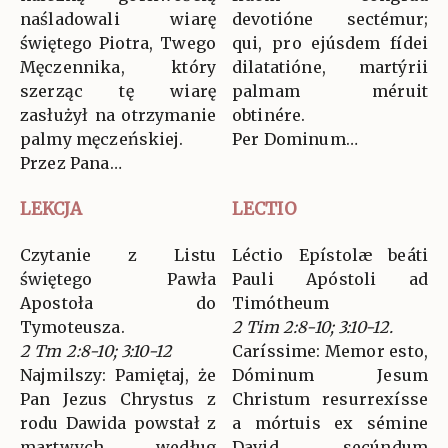
naśladowali wiarę
devotióne sectémur;
świętego Piotra, Twego
qui, pro ejúsdem fídei
Męczennika, który
dilatatióne, martýrii
szerząc tę wiarę
palmam méruit
zasłużył na otrzymanie
obtinére.
palmy męczeńskiej.
Per Dominum…
Przez Pana…
LEKCJA
LECTIO
Czytanie z Listu
Léctio Epístolæ beáti
świętego Pawła
Pauli Apóstoli ad
Apostoła do
Timótheum
Tymoteusza.
2 Tim 2:8-10; 3:10-12.
2 Tm 2:8-10; 3:10-12
Caríssime: Memor esto,
Najmilszy: Pamiętaj, że
Dóminum Jesum
Pan Jezus Chrystus z
Christum resurrexísse
rodu Dawida powstał z
a mórtuis ex sémine
martwych według
David, secúndum