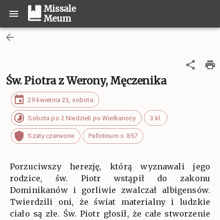
Missale
Meum
Św. Piotra z Werony, Męczenika
29 kwietnia 23, sobota
Sobota po 2 Niedzieli po Wielkanocy
3 kl.
Szaty czerwone
Pallotinum s. 857
Porzuciwszy herezję, którą wyznawali jego
rodzice, św. Piotr wstąpił do zakonu
Dominikanów i gorliwie zwalczał albigensów.
Twierdzili oni, że świat materialny i ludzkie
ciało są złe. Św. Piotr głosił, że całe stworzenie