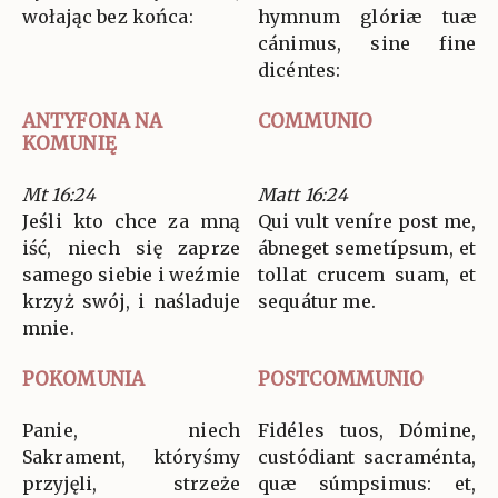
wołając bez końca:
hymnum glóriæ tuæ
cánimus, sine fine
dicéntes:
ANTYFONA NA
COMMUNIO
KOMUNIĘ
Mt 16:24
Matt 16:24
Jeśli kto chce za mną
Qui vult veníre post me,
iść, niech się zaprze
ábneget semetípsum, et
samego siebie i weźmie
tollat crucem suam, et
krzyż swój, i naśladuje
sequátur me.
mnie.
POKOMUNIA
POSTCOMMUNIO
Panie, niech
Fidéles tuos, Dómine,
Sakrament, któryśmy
custódiant sacraménta,
przyjęli, strzeże
quæ súmpsimus: et,