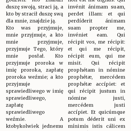
duszę swoją, straci ją, a
invénit ánimam suam,
kto by stracił duszę swą
perdet illam: et qui
dla mnie, znajdzie ją.
perdíderit ánimam
Kto was przyjmuje,
suam propter me,
mnie przyjmuje, a kto
invéniet eam. Qui
mnie przyjmuje,
récipit vos, me récipit:
przyjmuje Tego, który
et qui me récipit,
mnie posłał. Kto
récipit eum, qui me
przyjmuje proroka w
misit. Qui récipit
imię proroka, zapłatę
prophétam in nómine
proroka weźmie; a kto
prophétæ, mercédem
przyjmuje
prophétæ accípiet: et
sprawiedliwego w imię
qui récipit justum in
sprawiedliwego,
nómine justi,
zapłatę
mercédem justi
sprawiedliwego
accípiet. Et quicúmque
weźmie. A
potum déderit uni ex
ktobykolwiek jednemu
mínimis istis cálicem