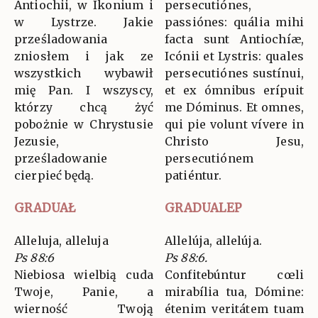
Antiochii, w Ikonium i
persecutiónes,
w Lystrze. Jakie
passiónes: quália mihi
prześladowania
facta sunt Antiochíæ,
zniosłem i jak ze
Icónii et Lystris: quales
wszystkich wybawił
persecutiónes sustínui,
mię Pan. I wszyscy,
et ex ómnibus erípuit
którzy chcą żyć
me Dóminus. Et omnes,
pobożnie w Chrystusie
qui pie volunt vívere in
Jezusie,
Christo Jesu,
prześladowanie
persecutiónem
cierpieć będą.
patiéntur.
GRADUAŁ
GRADUALEP
Alleluja, alleluja
Allelúja, allelúja.
Ps 88:6
Ps 88:6.
Niebiosa wielbią cuda
Confitebúntur cœli
Twoje, Panie, a
mirabília tua, Dómine:
wierność Twoją
étenim veritátem tuam