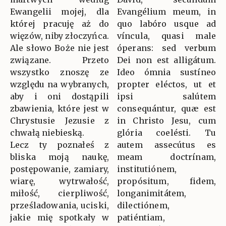
Ewangelii mojej, dla
Evangélium meum, in
której pracuję aż do
quo labóro usque ad
więzów, niby złoczyńca.
víncula, quasi male
Ale słowo Boże nie jest
óperans: sed verbum
związane. Przeto
Dei non est alligátum.
wszystko znoszę ze
Ideo ómnia sustíneo
względu na wybranych,
propter eléctos, ut et
aby i oni dostąpili
ipsi salútem
zbawienia, które jest w
consequántur, quæ est
Chrystusie Jezusie z
in Christo Jesu, cum
chwałą niebieską.
glória coelésti. Tu
Lecz ty poznałeś z
autem assecútus es
bliska moją naukę,
meam doctrínam,
postępowanie, zamiary,
institutiónem,
wiarę, wytrwałość,
propósitum, fidem,
miłość, cierpliwość,
longanimitátem,
prześladowania, uciski,
dilectiónem,
jakie mię spotkały w
patiéntiam,