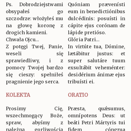
Ps. Dobrodziejstwami
Quóniam prævenísti
obsypałeś go
eum in benedictiónibus
szczodrze: włożyłeś mu
dulcédinis: posuísti in
na głowę koronę z
cápite ejus corónam de
drogich kamieni.
lápide pretióso.
Chwała Ojcu…
Glória Patri…
Z potęgi Twej, Panie,
In virtúte tua, Dómine,
weseli się
lætábitur justus: et
sprawiedliwy, i z
super salutáre tuum
pomocy Twojej bardzo
exsultábit veheménter:
się cieszy: spełniłeś
desidérium ánimæ ejus
pragnienie jego serca.
tribuísti ei.
KOLEKTA
ORATIO
Prosimy Cię,
Præsta, quǽsumus,
wszechmogący Boże,
omnípotens Deus: ut
spraw, abyśmy z
beáti Petri Mártyris tui
należną gorliwością
fidem cóngrua