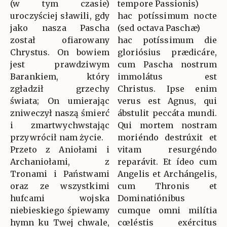
(w tym czasie)
tempore Passionis)
uroczyściej sławili, gdy
hac potíssimum nocte
jako nasza Pascha
(sed octava Paschæ)
został ofiarowany
hac potíssimum die
Chrystus. On bowiem
gloriósius prædicáre,
jest prawdziwym
cum Pascha nostrum
Barankiem, który
immolátus est
zgładził grzechy
Christus. Ipse enim
świata; On umierając
verus est Agnus, qui
zniweczył naszą śmierć
ábstulit peccáta mundi.
i zmartwychwstając
Qui mortem nostram
przywrócił nam życie.
moriéndo destrúxit et
Przeto z Aniołami i
vitam resurgéndo
Archaniołami, z
reparávit. Et ídeo cum
Tronami i Państwami
Angelis et Archángelis,
oraz ze wszystkimi
cum Thronis et
hufcami wojska
Dominatiónibus
niebieskiego śpiewamy
cumque omni milítia
hymn ku Twej chwale,
cœléstis exércitus