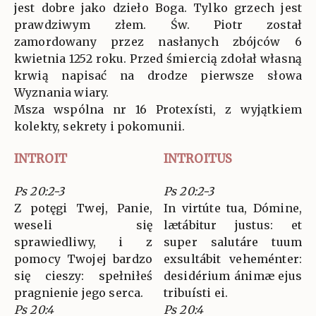
jest dobre jako dzieło Boga. Tylko grzech jest
prawdziwym złem. Św. Piotr został
zamordowany przez nasłanych zbójców 6
kwietnia 1252 roku. Przed śmiercią zdołał własną
krwią napisać na drodze pierwsze słowa
Wyznania wiary.
Msza wspólna nr 16 Protexísti, z wyjątkiem
kolekty, sekrety i pokomunii.
INTROIT
INTROITUS
Ps 20:2-3
Ps 20:2-3
Z potęgi Twej, Panie,
In virtúte tua, Dómine,
weseli się
lætábitur justus: et
sprawiedliwy, i z
super salutáre tuum
pomocy Twojej bardzo
exsultábit veheménter:
się cieszy: spełniłeś
desidérium ánimæ ejus
pragnienie jego serca.
tribuísti ei.
Ps 20:4
Ps 20:4