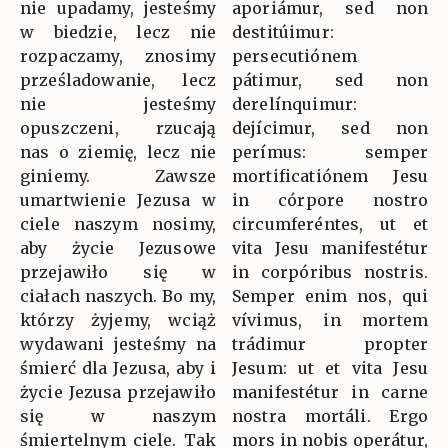
nie upadamy, jesteśmy
aporiámur, sed non
w biedzie, lecz nie
destitúimur:
rozpaczamy, znosimy
persecutiónem
prześladowanie, lecz
pátimur, sed non
nie jesteśmy
derelínquimur:
opuszczeni, rzucają
dejícimur, sed non
nas o ziemię, lecz nie
perímus: semper
giniemy. Zawsze
mortificatiónem Jesu
umartwienie Jezusa w
in córpore nostro
ciele naszym nosimy,
circumferéntes, ut et
aby życie Jezusowe
vita Jesu manifestétur
przejawiło się w
in corpóribus nostris.
ciałach naszych. Bo my,
Semper enim nos, qui
którzy żyjemy, wciąż
vívimus, in mortem
wydawani jesteśmy na
trádimur propter
śmierć dla Jezusa, aby i
Jesum: ut et vita Jesu
życie Jezusa przejawiło
manifestétur in carne
się w naszym
nostra mortáli. Ergo
śmiertelnym ciele. Tak
mors in nobis operátur,