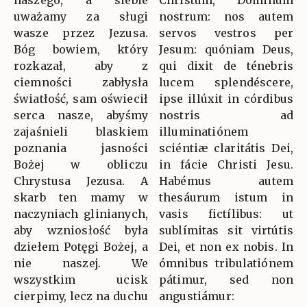
naszego, a siebie
Christum, Dóminum
uważamy za sługi
nostrum: nos autem
wasze przez Jezusa.
servos vestros per
Bóg bowiem, który
Jesum: quóniam Deus,
rozkazał, aby z
qui dixit de ténebris
ciemności zabłysła
lucem splendéscere,
światłość, sam oświecił
ipse illúxit in córdibus
serca nasze, abyśmy
nostris ad
zajaśnieli blaskiem
illuminatiónem
poznania jasności
sciéntiæ claritátis Dei,
Bożej w obliczu
in fácie Christi Jesu.
Chrystusa Jezusa. A
Habémus autem
skarb ten mamy w
thesáurum istum in
naczyniach glinianych,
vasis fictílibus: ut
aby wzniosłość była
sublímitas sit virtútis
dziełem Potęgi Bożej, a
Dei, et non ex nobis. In
nie naszej. We
ómnibus tribulatiónem
wszystkim ucisk
pátimur, sed non
cierpimy, lecz na duchu
angustiámur: