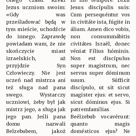
Onego czasu: Rzekł
In illo témpore: Dixit
Jezus uczniom swoim:
Jesus discípulis suis:
«Gdy was
Cum persequéntur vos
prześladować będą w
in civitáte ista, fúgite in
tym mieście, uchodźcie
áliam. Amen dico vobis,
do innego. Zaprawdę
non consummábitis
powiadam wam, że nie
civitátes Israël, donec
skończycie miast
véniat Fílius hóminis.
izraelskich, aż
Non est discípulus
przyjdzie Syn
super magistrum, nec
Człowieczy. Nie jest
servus super dóminum
uczeń nad mistrza ani
suum. Súfficit
też sługa nad pana
discípulo, ut sit sicut
swego. Wystarczy
magister ejus: et servo,
uczniowi, żeby był jak
sicut dóminus ejus. Si
mistrz jego, a sługa jak
patremfamílias
jego pan. Jeśli pana
Beélzebub vocavérunt:
domu nazwali
quanto magis
Belzebubem, jakoż
domésticos ejus? Ne