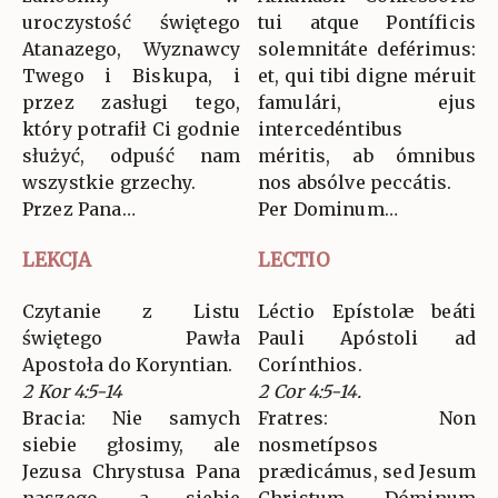
uroczystość świętego
tui atque Pontíficis
Atanazego, Wyznawcy
solemnitáte deférimus:
Twego i Biskupa, i
et, qui tibi digne méruit
przez zasługi tego,
famulári, ejus
który potrafił Ci godnie
intercedéntibus
służyć, odpuść nam
méritis, ab ómnibus
wszystkie grzechy.
nos absólve peccátis.
Przez Pana…
Per Dominum…
LEKCJA
LECTIO
Czytanie z Listu
Léctio Epístolæ beáti
świętego Pawła
Pauli Apóstoli ad
Apostoła do Koryntian.
Corínthios.
2 Kor 4:5-14
2 Cor 4:5-14.
Bracia: Nie samych
Fratres: Non
siebie głosimy, ale
nosmetípsos
Jezusa Chrystusa Pana
prædicámus, sed Jesum