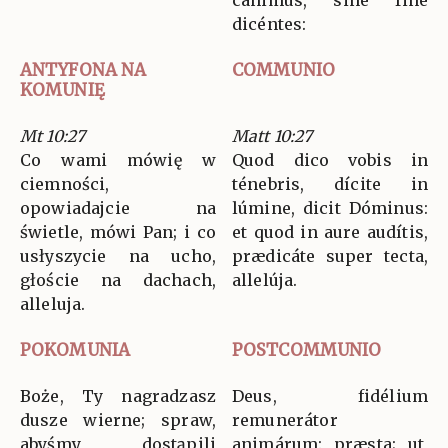
cánimus, sine fine
dicéntes:
ANTYFONA NA
COMMUNIO
KOMUNIĘ
Mt 10:27
Matt 10:27
Co wami mówię w
Quod dico vobis in
ciemności,
ténebris, dícite in
opowiadajcie na
lúmine, dicit Dóminus:
świetle, mówi Pan; i co
et quod in aure audítis,
usłyszycie na ucho,
prædicáte super tecta,
głoście na dachach,
allelúja.
alleluja.
POKOMUNIA
POSTCOMMUNIO
Boże, Ty nagradzasz
Deus, fidélium
dusze wierne; spraw,
remunerátor
abyśmy dostąpili
animárum: præsta; ut,