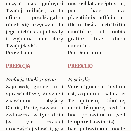
uczyni nas godnymi
nos reddat accéptos: ut,
Twojej miłości, a ta
per hæc piæ
ofiara przebłagalna
placatiónis offícia, et
niech się przyczyni do
illum beáta retribútio
jego niebieskiej chwały
comitétur, et nobis
i wyjedna nam dary
grátiæ tuæ dona
Twojej łaski.
concíliet.
Przez Pana…
Per Dominum…
PREFACJA
PREFATIO
Prefacja Wielkanocna
Paschalis
Zaprawdę godne to i
Vere dignum et justum
sprawiedliwe, słuszne i
est, æquum et salutáre:
zbawienne, abyśmy
Te quidem, Dómine,
Ciebie, Panie, zawsze, a
omni témpore, sed in
zwłaszcza w tym dniu
hoc potíssimum (sed
(w tym czasie)
tempore Passionis)
uroczyściej sławili, gdy
hac potíssimum nocte