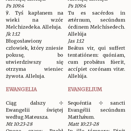
Ps 109:4
Ps 109:4
℣. Tyś kapłanem na
Tu es sacérdos in
wieki na wzór
ætérnum, secúndum
Melchizedeka. Alleluja.
órdinem Melchísedech.
Jk 1:12
Allelúja
Błogosławiony
Jas 1:12
człowiek, który zniesie
Beátus vir, qui suffert
pokusę, bo
tentatiónem: quóniam,
utwierdziwszy się
cum probátus fúerit,
otrzyma wieniec
accípiet corónam vitæ.
żywota. Alleluja.
Allelúja.
EWANGELIA
EVANGELIUM
Ciąg dalszy ☩
Sequéntia ☩ sancti
Ewangelii świętej
Evangélii secúndum
według Mateusza.
Matthǽum.
Mt 10:23-28
Matt 10:23-28