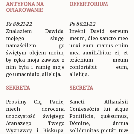
ANTYFONA NA
OFFERTORIUM
OFIAROWANIE
Ps 88:21-22
Ps 88:21-22
Znalazłem Dawida,
Invéni David servum
mojego sługę,
meum, óleo sancto meo
namaściłem go
unxi eum: manus enim
świętym olejem moim,
mea auxiliábitur ei, et
by ręka moja zawsze z
bráchium meum
nim była i ramię moje
confortábit eum,
go umacniało, alleluja.
allelúja.
SEKRETA
SECRETA
Prosimy Cię, Panie,
Sancti Athanásii
niech doroczna
Confessóris tui atque
uroczystość świętego
Pontíficis, quǽsumus,
Atanazego, Twego
Dómine, ánnua
Wyznawcy i Biskupa,
sollémnitas pietáti tuæ