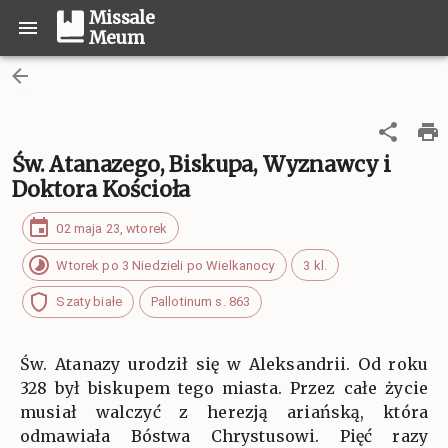
Missale
Meum
Św. Atanazego, Biskupa, Wyznawcy i
Doktora Kościoła
02 maja 23, wtorek
Wtorek po 3 Niedzieli po Wielkanocy
3 kl.
Szaty białe
Pallotinum s. 863
Św. Atanazy urodził się w Aleksandrii. Od roku
328 był biskupem tego miasta. Przez całe życie
musiał walczyć z herezją ariańską, która
odmawiała Bóstwa Chrystusowi. Pięć razy