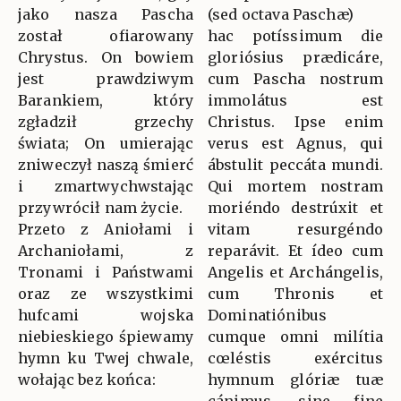
jako nasza Pascha
(sed octava Paschæ)
został ofiarowany
hac potíssimum die
Chrystus. On bowiem
gloriósius prædicáre,
jest prawdziwym
cum Pascha nostrum
Barankiem, który
immolátus est
zgładził grzechy
Christus. Ipse enim
świata; On umierając
verus est Agnus, qui
zniweczył naszą śmierć
ábstulit peccáta mundi.
i zmartwychwstając
Qui mortem nostram
przywrócił nam życie.
moriéndo destrúxit et
Przeto z Aniołami i
vitam resurgéndo
Archaniołami, z
reparávit. Et ídeo cum
Tronami i Państwami
Angelis et Archángelis,
oraz ze wszystkimi
cum Thronis et
hufcami wojska
Dominatiónibus
niebieskiego śpiewamy
cumque omni milítia
hymn ku Twej chwale,
cœléstis exércitus
wołając bez końca:
hymnum glóriæ tuæ