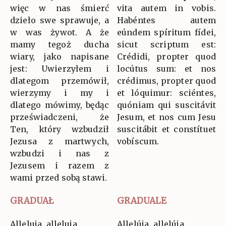
więc w nas śmierć
vita autem in vobis.
dzieło swe sprawuje, a
Habéntes autem
w was żywot. A że
eúndem spíritum fídei,
mamy tegoż ducha
sicut scriptum est:
wiary, jako napisane
Crédidi, propter quod
jest: Uwierzyłem i
locútus sum: et nos
dlategom przemówił,
crédimus, propter quod
wierzymy i my i
et lóquimur: sciéntes,
dlatego mówimy, będąc
quóniam qui suscitávit
przeświadczeni, że
Jesum, et nos cum Jesu
Ten, który wzbudził
suscitábit et constítuet
Jezusa z martwych,
vobíscum.
wzbudzi i nas z
Jezusem i razem z
wami przed sobą stawi.
GRADUAŁ
GRADUALE
Alleluja, alleluja.
Allelúja, allelúja.