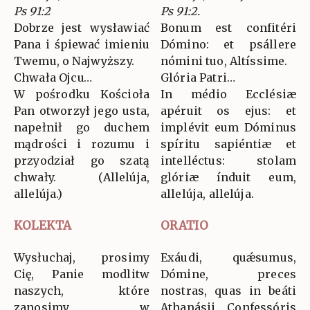
Ps 91:2
Ps 91:2.
Dobrze jest wysławiać
Bonum est confitéri
Pana i śpiewać imieniu
Dómino: et psállere
Twemu, o Najwyższy.
nómini tuo, Altíssime.
Chwała Ojcu…
Glória Patri…
W pośrodku Kościoła
In médio Ecclésiæ
Pan otworzył jego usta,
apéruit os ejus: et
napełnił go duchem
implévit eum Dóminus
mądrości i rozumu i
spíritu sapiéntiæ et
przyodział go szatą
intelléctus: stolam
chwały. (Allelúja,
glóriæ índuit eum,
allelúja.)
allelúja, allelúja.
KOLEKTA
ORATIO
Wysłuchaj, prosimy
Exáudi, quǽsumus,
Cię, Panie modlitw
Dómine, preces
naszych, które
nostras, quas in beáti
zanosimy w
Athanásii Confessóris