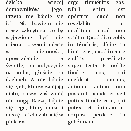
daleko więcej
ergo timuéritis eos.
domowników jego.
Nihil enim est
Przeto nie bójcie się
opértum, quod non
ich. Nic bowiem nie
revelábitur: et
masz zakrytego, co by
occúltum, quod non
wyjawione być nie
sciétur. Quod dico vobis
miano. Co wami mówię
in ténebris, dícite in
w ciemności,
lúmine: et, quod in aure
opowiadajcie na
audítis, prædicáte
świetle, i co usłyszycie
super tecta. Et nolíte
na ucho, głoście na
timére eos, qui
dachach. A nie bójcie
occídunt corpus,
się tych, którzy zabijają
ánimam autem non
ciało, duszy zaś zabić
possunt occídere: sed
nie mogą. Raczej bójcie
pótius timéte eum, qui
się tego, który może i
potest et ánimam et
duszę, i ciało zatracić w
corpus pérdere in
piekle».
gehénnam.