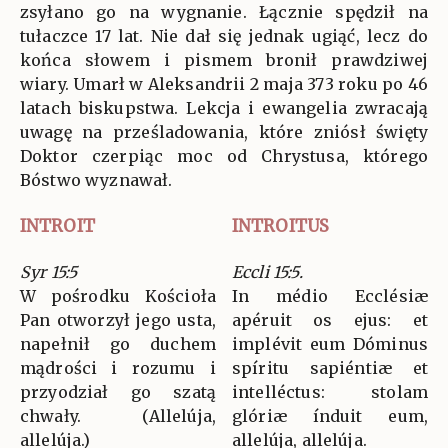
zsyłano go na wygnanie. Łącznie spędził na
tułaczce 17 lat. Nie dał się jednak ugiąć, lecz do
końca słowem i pismem bronił prawdziwej
wiary. Umarł w Aleksandrii 2 maja 373 roku po 46
latach biskupstwa. Lekcja i ewangelia zwracają
uwagę na prześladowania, które zniósł święty
Doktor czerpiąc moc od Chrystusa, którego
Bóstwo wyznawał.
INTROIT
INTROITUS
Syr 15:5
Eccli 15:5.
W pośrodku Kościoła
In médio Ecclésiæ
Pan otworzył jego usta,
apéruit os ejus: et
napełnił go duchem
implévit eum Dóminus
mądrości i rozumu i
spíritu sapiéntiæ et
przyodział go szatą
intelléctus: stolam
chwały. (Allelúja,
glóriæ índuit eum,
allelúja.)
allelúja, allelúja.