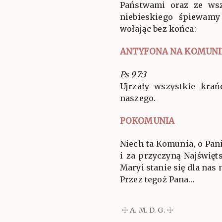
Państwami oraz ze ws
niebieskiego śpiewam
wołając bez końca:
ANTYFONA NA KOMUNI
Ps 97:3
Ujrzały wszystkie kra
naszego.
POKOMUNIA
Niech ta Komunia, o Pan
i za przyczyną Najświęt
Maryi stanie się dla nas
Przez tegoż Pana…
☩ A. M. D. G. ☩