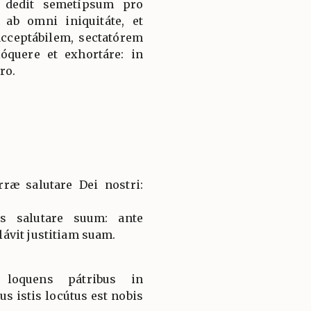
i dedit semetípsum pro
 ab omni iniquitáte, et
cceptábilem, sectatórem
quere et exhortáre: in
ro.
ræ salutare Dei nostri:
s salutare suum: ante
ávit justitiam suam.
 loquens pátribus in
s istis locútus est nobis