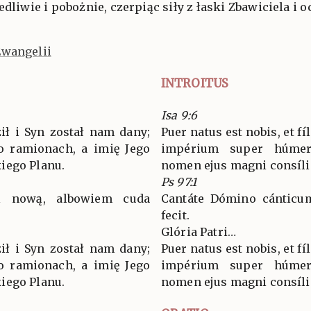
liwie i pobożnie, czerpiąc siły z łaski Zbawiciela i 
Ewangelii
INTROITUS
Isa 9:6
ił i Syn został nam dany;
Puer natus est nobis, et fí
o ramionach, a imię Jego
impérium super húmer
iego Planu.
nomen ejus magni consíli
Ps 97:1
ń nową, albowiem cuda
Cantáte Dómino cánticum
fecit.
Glória Patri…
ił i Syn został nam dany;
Puer natus est nobis, et fí
o ramionach, a imię Jego
impérium super húmer
iego Planu.
nomen ejus magni consíli