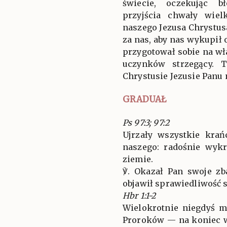
świecie, oczekując b
przyjścia chwały wiel
naszego Jezusa Chrystus
za nas, aby nas wykupił 
przygotował sobie na wł
uczynków strzegący.
Chrystusie Jezusie Panu
GRADUAŁ
Ps 97:3; 97:2
Ujrzały wszystkie kra
naszego: radośnie wykr
ziemie.
℣. Okazał Pan swoje z
objawił sprawiedliwość 
Hbr 1:1-2
Wielokrotnie niegdyś 
Proroków — na koniec 