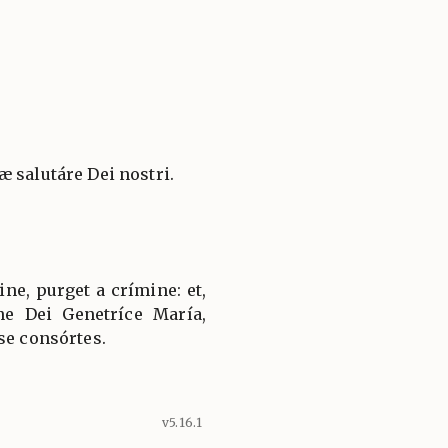
 salutáre Dei nostri.
, purget a crímine: et,
ne Dei Genetríce María,
se consórtes.
v5.16.1