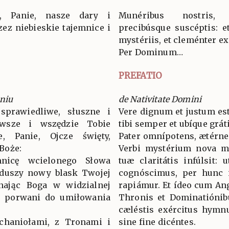
ę, Panie, nasze dary i
Munéribus nostris,
zez niebieskie tajemnice i
precibúsque suscéptis: 
mystériis, et cleménter ex
Per Dominum…
PREFATIO
niu
de Nativitate Domini
sprawiedliwe, słuszne i
Vere dignum et justum est
wsze i wszędzie Tobie
tibi semper et ubíque grát
ie, Panie, Ojcze święty,
Pater omnípotens, ætérne 
Boże:
Verbi mystérium nova me
nicę wcielonego Słowa
tuæ claritátis infúlsit: 
 duszy nowy blask Twojej
cognóscimus, per hunc 
znając Boga w widzialnej
rapiámur. Et ídeo cum Ang
eń porwani do umiłowania
Thronis et Dominatiónib
cæléstis exércitus hymn
rchaniołami, z Tronami i
sine fine dicéntes.