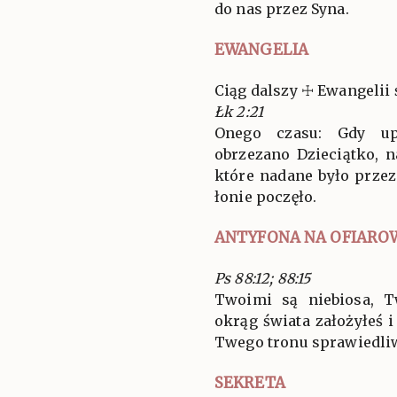
do nas przez Syna.
EWANGELIA
Ciąg dalszy ☩ Ewangelii 
Łk 2:21
Onego czasu: Gdy up
obrzezano Dzieciątko, n
które nadane było przez
łonie poczęło.
ANTYFONA NA OFIARO
Ps 88:12; 88:15
Twoimi są niebiosa, T
okrąg świata założyłeś 
Twego tronu sprawiedliw
SEKRETA