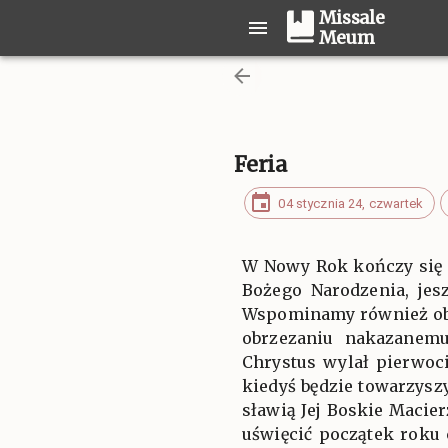
Missale
Meum
Feria
04 stycznia 24, czwartek
W Nowy Rok kończy się 
Bożego Narodzenia, jes
Wspominamy również obr
obrzezaniu nakazanem
Chrystus wylał pierwoci
kiedyś będzie towarzysz
sławią Jej Boskie Macie
uświęcić początek roku