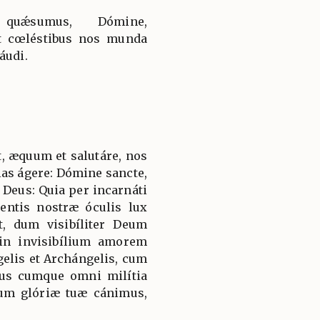
 quǽsumus, Dómine,
et cœléstibus nos munda
áudi.
, æquum et salutáre, nos
ias ágere: Dómine sancte,
Deus: Quia per incarnáti
ntis nostræ óculis lux
ut, dum visibíliter Deum
in invisibílium amorem
elis et Archángelis, cum
us cumque omni milítia
um glóriæ tuæ cánimus,