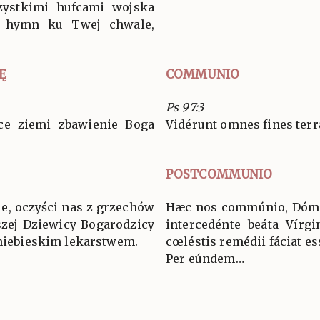
zystkimi hufcami wojska
y hymn ku Twej chwale,
Ę
COMMUNIO
Ps 97:3
ńce ziemi zbawienie Boga
Vidérunt omnes fines terræ
POSTCOMMUNIO
ie, oczyści nas z grzechów
Hæc nos commúnio, Dómine
szej Dziewicy Bogarodzicy
intercedénte beáta Vírgi
 niebieskim lekarstwem.
cœléstis remédii fáciat es
Per eúndem…