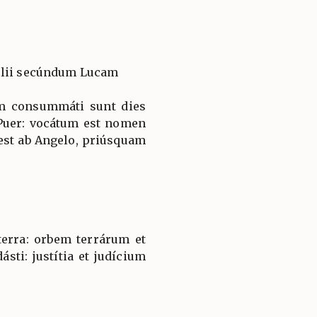
élii secúndum Lucam
am consummáti sunt dies
 Puer: vocátum est nomen
est ab Angelo, priúsquam
terra: orbem terrárum et
sti: justítia et judícium