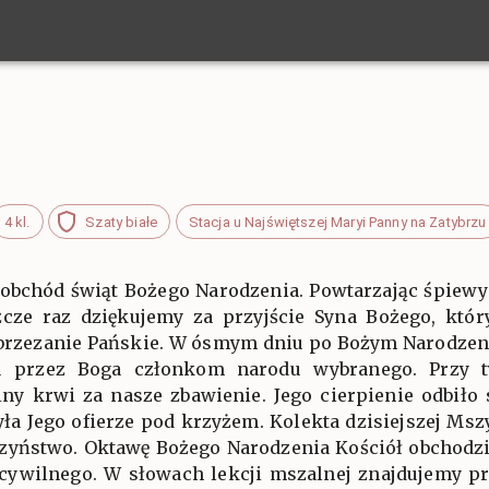
4 kl.
Szaty białe
Stacja u Najświętszej Maryi Panny na Zatybrzu
obchód świąt Bożego Narodzenia. Powtarzając śpiewy 
zcze raz dziękujemy za przyjście Syna Bożego, który
zezanie Pańskie. W ósmym dniu po Bożym Narodzeni
u przez Boga członkom narodu wybranego. Przy t
ny krwi za nasze zbawienie. Jego cierpienie odbiło 
yła Jego ofierze pod krzyżem. Kolekta dzisiejszej Msz
rzyństwo. Oktawę Bożego Narodzenia Kościół obchodzi
 cywilnego. W słowach lekcji mszalnej znajdujemy p