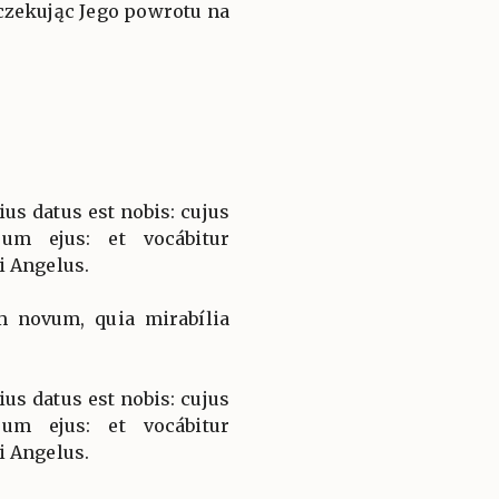
oczekując Jego powrotu na
lius datus est nobis: cujus
um ejus: et vocábitur
i Angelus.
 novum, quia mirabília
lius datus est nobis: cujus
um ejus: et vocábitur
i Angelus.