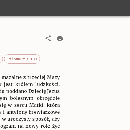
Pallotinum s. 100
mszalne z trzeciej Mszy
 jest królem ludzkości.
u poddano Dziecię Jezus
ym bolesnym obrzędzie
się w sercu Matki, która
y i antyfony brewiarzowe
 w uroczysty sposób, aby
rogram na nowy rok: żyć