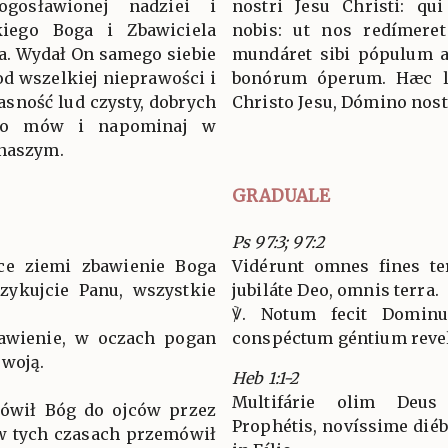
łogosławionej nadziei i
nostri Jesu Christi: qu
kiego Boga i Zbawiciela
nobis: ut nos redímeret
a. Wydał On samego siebie
mundáret sibi pópulum a
od wszelkiej nieprawości i
bonórum óperum. Hæc ló
asność lud czysty, dobrych
Christo Jesu, Dómino nost
 To mów i napominaj w
 naszym.
GRADUALE
Ps 97:3; 97:2
ńce ziemi zbawienie Boga
Vidérunt omnes fines ter
zykujcie Panu, wszystkie
jubiláte Deo, omnis terra.
℣. Notum fecit Dominu
bawienie, w oczach pogan
conspéctum géntium revel
swoją.
Heb 1:1-2
Multifárie olim Deus
mówił Bóg do ojców przez
Prophétis, novíssime diébu
w tych czasach przemówił