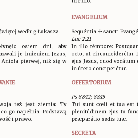
in Fílio.
EVANGELIUM
świętej według Łukasza.
Sequéntia ☩ sancti Evang
Luc 2:21
łynęło osiem dni, aby
In illo témpore: Postqu
azwali je imieniem Jezus,
octo, ut circumciderétur
 Anioła pierwej, niż się w
ejus Jesus, quod vocátum 
in útero conciperétur.
WANIE
OFFERTORIUM
Ps 88:12; 88:15
woja też jest ziemia: Ty
Tui sunt cœli et tua est 
i co go napełnia. Podstawą
plenitúdinem ejus tu fundá
ość i prawo.
præparátio sedis tuæ.
SECRETA