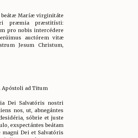
 beátæ Maríæ virginitáte
i præmia præstitísti:
am pro nobis intercédere
erúimus auctórem vitæ
strum Jesum Christum,
i Apóstoli ad Titum
ia Dei Salvatóris nostri
ens nos, ut, abnegántes
esidéria, sóbrie et juste
ulo, exspectántes beátam
magni Dei et Salvatóris