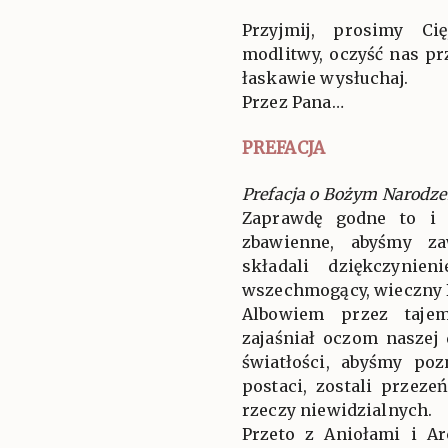
Przyjmij, prosimy Ci
modlitwy, oczyść nas pr
łaskawie wysłuchaj.
Przez Pana…
PREFACJA
Prefacja o Bożym Narodze
Zaprawdę godne to i 
zbawienne, abyśmy za
składali dziękczynien
wszechmogący, wieczny 
Albowiem przez tajem
zajaśniał oczom naszej
światłości, abyśmy po
postaci, zostali przez
rzeczy niewidzialnych.
Przeto z Aniołami i A