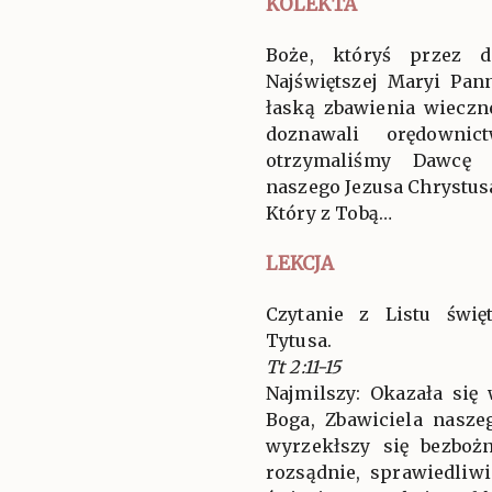
KOLEKTA
Boże, któryś przez d
Najświętszej Maryi Pan
łaską zbawienia wieczn
doznawali orędownic
otrzymaliśmy Dawcę 
naszego Jezusa Chrystus
Który z Tobą…
LEKCJA
Czytanie z Listu świ
Tytusa.
Tt 2:11-15
Najmilszy: Okazała się
Boga, Zbawiciela nasze
wyrzekłszy się bezboż
rozsądnie, sprawiedliw