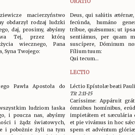
ORATIO
ziewicze macierzyństwo
Deus, qui salútis ætérnæ,
ny obdarzył rodzaj ludzki
fecúnda, humáno gener
ego, daj, prosimy, abyśmy
tríbue, quǽsumus; ut ips
twa Tej, przez którą
sentiámus, per quam m
życia wiecznego, Pana
suscípere, Dóminum no
a, Syna Twojego:
Fílium tuum:
Qui tecum…
LECTIO
ętego Pawła Apostoła do
Léctio Epístolæ beati Paul
Tit 2:11-15
Caríssime: Appáruit grát
 wszystkim ludziom łaska
ómnibus homínibus, erúdi
go, i poucza nas, abyśmy
impietátem et sæculária d
ności i żądz światowych,
et pie vivámus in hoc sǽc
ie i pobożnie żyli na tym
spem et advéntum glóriæ 