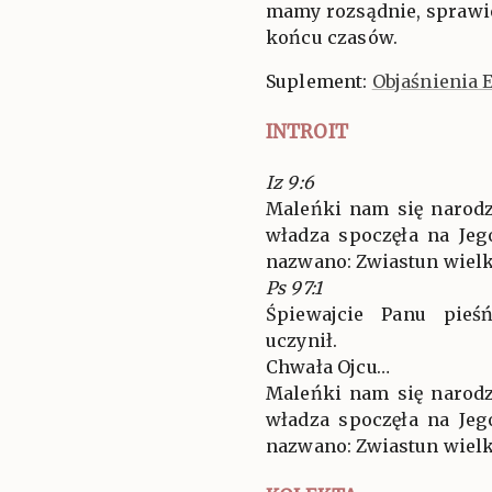
mamy rozsądnie, sprawied
końcu czasów.
Suplement:
Objaśnienia 
INTROIT
Iz 9:6
Maleńki nam się narodz
władza spoczęła na Jeg
nazwano: Zwiastun wielk
Ps 97:1
Śpiewajcie Panu pieś
uczynił.
Chwała Ojcu…
Maleńki nam się narodz
władza spoczęła na Jeg
nazwano: Zwiastun wielk