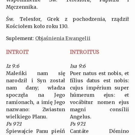
Męczennika.
Św. Telesfor, Grek z pochodzenia, rządził
Kościołem koło roku 130.
Suplement:
Objaśnienia Ewangelii
INTROIT
INTROITUS
Iz 9:6
Isa 9:6
Maleńki nam się
Puer natus est nobis, et
narodził i Syn został
fílius datus est nobis:
nam dany; władza
cujus impérium super
spoczęła na Jego
húmerum ejus: et
ramionach, a imię Jego
vocábitur nomen ejus
nazwano: Zwiastun
magni consílii
wielkiego Planu.
Angelus.
Ps 97:1
Ps 97:1
Śpiewajcie Panu pieśń
Cantáte Dómino