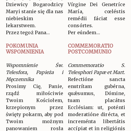
Dziewicy Bogarodzicy
Vírgine Dei Genetríce
Maryi stanie się dla nas
María, cœléstis
niebieskim
remédii fáciat esse
lekarstwem.
consórtes.
Przez tegoż Pana…
Per eúndem…
POKOMUNIA
COMMEMORATIO
WSPOMNIENIA
POSTCOMMUNIO
Wspomnienie Św.
Commemoratio S.
Telesfora, Papieża i
Telesphori Papæ et Mart.
Męczennika
Refectióne sancta
Prosimy Cię, Panie,
enutrítam gubérna,
rządź miłościwie
quǽsumus, Dómine,
Twoim Kościołem,
tuam placátus
krzepionym przez
Ecclésiam: ut, poténti
święty pokarm, aby pod
moderatióne dirécta, et
Twoim możnym
increménta libertátis
panowaniem rosła
accípiat et in religiónis