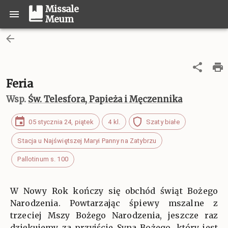
Missale
Meum
Feria
Wsp.
Św. Telesfora, Papieża i Męczennika
05 stycznia 24, piątek
4 kl.
Szaty białe
Stacja u Najświętszej Maryi Panny na Zatybrzu
Pallotinum s. 100
W Nowy Rok kończy się obchód świąt Bożego
Narodzenia. Powtarzając śpiewy mszalne z
trzeciej Mszy Bożego Narodzenia, jeszcze raz
dziękujemy za przyjście Syna Bożego, który jest