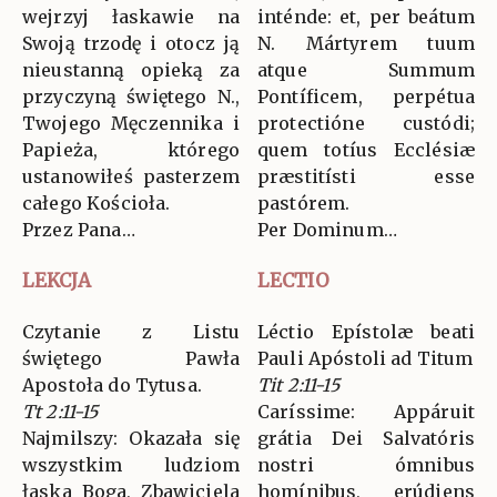
wejrzyj łaskawie na
inténde: et, per beátum
Swoją trzodę i otocz ją
N. Mártyrem tuum
nieustanną opieką za
atque Summum
przyczyną świętego N.,
Pontíficem, perpétua
Twojego Męczennika i
protectióne custódi;
Papieża, którego
quem totíus Ecclésiæ
ustanowiłeś pasterzem
præstitísti esse
całego Kościoła.
pastórem.
Przez Pana…
Per Dominum…
LEKCJA
LECTIO
Czytanie z Listu
Léctio Epístolæ beati
świętego Pawła
Pauli Apóstoli ad Titum
Apostoła do Tytusa.
Tit 2:11-15
Tt 2:11-15
Caríssime: Appáruit
Najmilszy: Okazała się
grátia Dei Salvatóris
wszystkim ludziom
nostri ómnibus
łaska Boga, Zbawiciela
homínibus, erúdiens