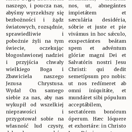
naszego, i poucza nas,
nos, ut, abnegántes
abyśmy wyrzekłszy się
impietátem et
bezbożności i żądz
sæculária desidéria,
światowych, rozsądnie,
sóbrie et juste et pie
sprawiedliwie i
vivámus in hoc sǽculo,
pobożnie żyli na tym
exspectántes beátam
świecie, oczekując
spem et advéntum
błogosławionej nadziei
glóriæ magni Dei et
i przyjścia chwały
Salvatóris nostri Jesu
wielkiego Boga i
Christi: qui dedit
Zbawiciela naszego
semetípsum pro nobis:
Jezusa Chrystusa.
ut nos redímeret ab
Wydał On samego
omni iniquitáte, et
siebie za nas, aby nas
mundáret sibi pópulum
wykupił od wszelkiej
acceptábilem,
nieprawości i
sectatórem bonórum
przygotował sobie na
óperum. Hæc lóquere
własność lud czysty,
et exhortáre: in Christo