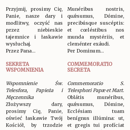
Przyjmij, prosimy Cię,
Munéribus nostris,
Panie, nasze dary i
quǽsumus, Dómine,
modlitwy, oczyść nas
precibúsque suscéptis:
przez niebieskie
et cœléstibus nos
tajemnice i łaskawie
munda mystériis, et
wysłuchaj.
cleménter exáudi.
Przez Pana…
Per Dominum…
SEKRETA
COMMEMORATIO
WSPOMNIENIA
SECRETA
Wspomnienie Św.
Commemoratio S.
Telesfora, Papieża i
Telesphori Papæ et Mart.
Męczennika
Oblátis munéribus,
Złożywszy dary,
quǽsumus, Dómine,
prosimy Cię, Panie,
Ecclésiam tuam
oświeć łaskawie Twój
benígnus illúmina: ut,
Kościół, by trzodzie
et gregis tui profíciat