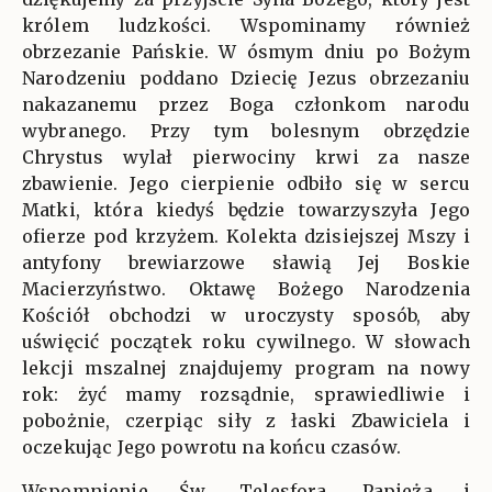
królem ludzkości. Wspominamy również
obrzezanie Pańskie. W ósmym dniu po Bożym
Narodzeniu poddano Dziecię Jezus obrzezaniu
nakazanemu przez Boga członkom narodu
wybranego. Przy tym bolesnym obrzędzie
Chrystus wylał pierwociny krwi za nasze
zbawienie. Jego cierpienie odbiło się w sercu
Matki, która kiedyś będzie towarzyszyła Jego
ofierze pod krzyżem. Kolekta dzisiejszej Mszy i
antyfony brewiarzowe sławią Jej Boskie
Macierzyństwo. Oktawę Bożego Narodzenia
Kościół obchodzi w uroczysty sposób, aby
uświęcić początek roku cywilnego. W słowach
lekcji mszalnej znajdujemy program na nowy
rok: żyć mamy rozsądnie, sprawiedliwie i
pobożnie, czerpiąc siły z łaski Zbawiciela i
oczekując Jego powrotu na końcu czasów.
Wspomnienie Św. Telesfora, Papieża i