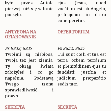
było przez Anioła
ejus Jesus, quod
pierwej, niż się w łonie
vocátum est ab Angelo,
poczęło.
priúsquam in útero
conciperétur.
ANTYFONA NA
OFFERTORIUM
OFIAROWANIE
Ps 88:12; 88:15
Ps 88:12; 88:15
Twoimi są niebiosa,
Tui sunt cœli et tua est
Twoja też jest ziemia:
terra: orbem terrárum
Ty okrąg świata
et plenitúdinem ejus tu
założyłeś i co go
fundásti: justítia et
napełnia. Podstawą
judícium præparátio
Twego tronu
sedis tuæ.
sprawiedliwość i
prawo.
SEKRETA
SECRETA