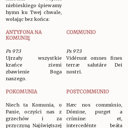
niebieskiego śpiewamy
hymn ku Twej chwale,
wołając bez końca:
ANTYFONA NA
COMMUNIO
KOMUNIĘ
Ps 97:3
Ps 97:3
Ujrzały wszystkie
Vidérunt omnes fines
krańce ziemi
terræ salutáre Dei
zbawienie Boga
nostri.
naszego.
POKOMUNIA
POSTCOMMUNIO
Niech ta Komunia, o
Hæc nos commúnio,
Panie, oczyści nas z
Dómine, purget a
grzechów i za
crímine: et,
przyczyną Najświętszej
intercedénte beáta