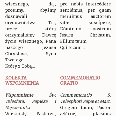
wiecznego, daj,
pro nobis intercédere
prosimy, abyśmy
sentiámus, per quam
doznawali
merúimus auctórem
orędownictwa Tej,
vitæ suscípere,
przez którą
Dóminum nostrum
otrzymaliśmy Dawcę
Jesum Christum,
życia wiecznego, Pana
Fílium tuum:
naszego Jezusa
Qui tecum…
Chrystusa, Syna
Twojego:
Który z Tobą…
KOLEKTA
COMMEMORATIO
WSPOMNIENIA
ORATIO
Wspomnienie Św.
Commemoratio S.
Telesfora, Papieża i
Telesphori Papæ et Mart.
Męczennika
Gregem tuum, Pastor
Wiekuisty Pasterzu,
ætérne, placátus