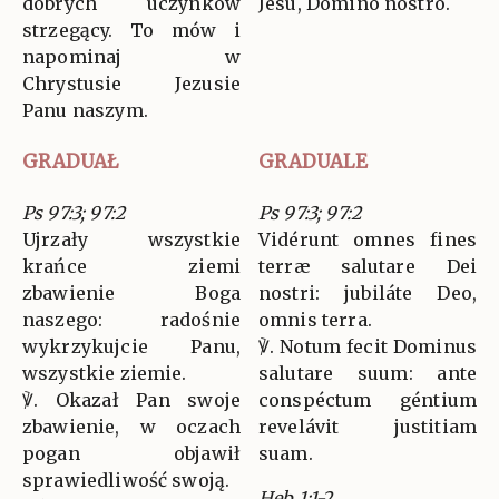
dobrych uczynków
Jesu, Dómino nostro.
strzegący. To mów i
napominaj w
Chrystusie Jezusie
Panu naszym.
GRADUAŁ
GRADUALE
Ps 97:3; 97:2
Ps 97:3; 97:2
Ujrzały wszystkie
Vidérunt omnes fines
krańce ziemi
terræ salutare Dei
zbawienie Boga
nostri: jubiláte Deo,
naszego: radośnie
omnis terra.
wykrzykujcie Panu,
℣. Notum fecit Dominus
wszystkie ziemie.
salutare suum: ante
℣. Okazał Pan swoje
conspéctum géntium
zbawienie, w oczach
revelávit justitiam
pogan objawił
suam.
sprawiedliwość swoją.
Heb 1:1-2