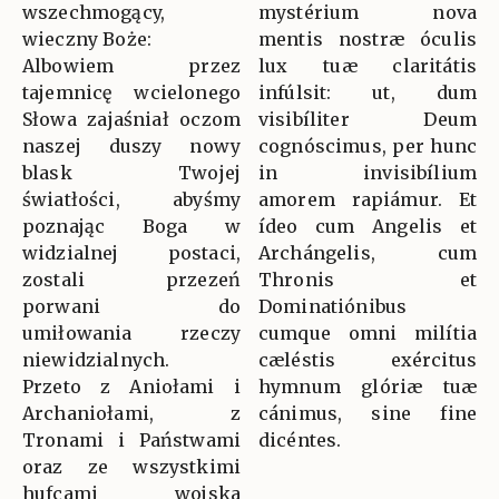
wszechmogący,
mystérium nova
wieczny Boże:
mentis nostræ óculis
Albowiem przez
lux tuæ claritátis
tajemnicę wcielonego
infúlsit: ut, dum
Słowa zajaśniał oczom
visibíliter Deum
naszej duszy nowy
cognóscimus, per hunc
blask Twojej
in invisibílium
światłości, abyśmy
amorem rapiámur. Et
poznając Boga w
ídeo cum Angelis et
widzialnej postaci,
Archángelis, cum
zostali przezeń
Thronis et
porwani do
Dominatiónibus
umiłowania rzeczy
cumque omni milítia
niewidzialnych.
cæléstis exércitus
Przeto z Aniołami i
hymnum glóriæ tuæ
Archaniołami, z
cánimus, sine fine
Tronami i Państwami
dicéntes.
oraz ze wszystkimi
hufcami wojska