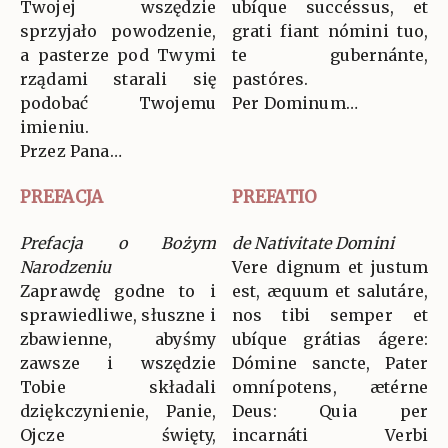
Twojej wszędzie
ubíque succéssus, et
sprzyjało powodzenie,
grati fiant nómini tuo,
a pasterze pod Twymi
te gubernánte,
rządami starali się
pastóres.
podobać Twojemu
Per Dominum…
imieniu.
Przez Pana…
PREFACJA
PREFATIO
Prefacja o Bożym
de Nativitate Domini
Narodzeniu
Vere dignum et justum
Zaprawdę godne to i
est, æquum et salutáre,
sprawiedliwe, słuszne i
nos tibi semper et
zbawienne, abyśmy
ubíque grátias ágere:
zawsze i wszędzie
Dómine sancte, Pater
Tobie składali
omnípotens, ætérne
dziękczynienie, Panie,
Deus: Quia per
Ojcze święty,
incarnáti Verbi