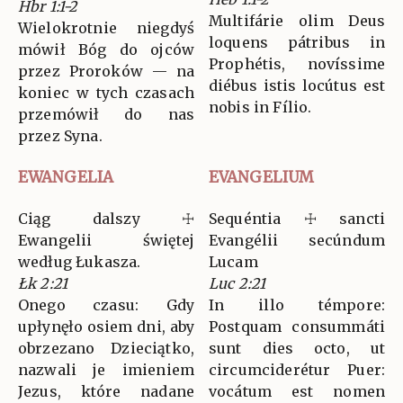
Hbr 1:1-2
Multifárie olim Deus
Wielokrotnie niegdyś
loquens pátribus in
mówił Bóg do ojców
Prophétis, novíssime
przez Proroków — na
diébus istis locútus est
koniec w tych czasach
nobis in Fílio.
przemówił do nas
przez Syna.
EWANGELIA
EVANGELIUM
Ciąg dalszy ☩
Sequéntia ☩ sancti
Ewangelii świętej
Evangélii secúndum
według Łukasza.
Lucam
Łk 2:21
Luc 2:21
Onego czasu: Gdy
In illo témpore:
upłynęło osiem dni, aby
Postquam consummáti
obrzezano Dzieciątko,
sunt dies octo, ut
nazwali je imieniem
circumciderétur Puer:
Jezus, które nadane
vocátum est nomen