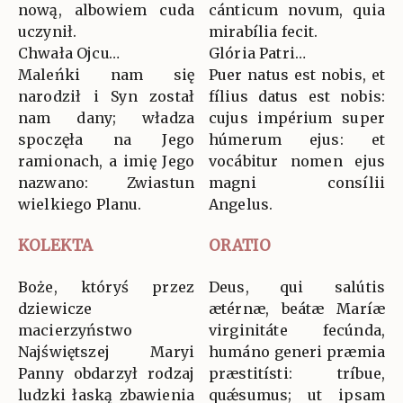
nową, albowiem cuda
cánticum novum, quia
uczynił.
mirabília fecit.
Chwała Ojcu…
Glória Patri…
Maleńki nam się
Puer natus est nobis, et
narodził i Syn został
fílius datus est nobis:
nam dany; władza
cujus impérium super
spoczęła na Jego
húmerum ejus: et
ramionach, a imię Jego
vocábitur nomen ejus
nazwano: Zwiastun
magni consílii
wielkiego Planu.
Angelus.
KOLEKTA
ORATIO
Boże, któryś przez
Deus, qui salútis
dziewicze
ætérnæ, beátæ Maríæ
macierzyństwo
virginitáte fecúnda,
Najświętszej Maryi
humáno generi præmia
Panny obdarzył rodzaj
præstitísti: tríbue,
ludzki łaską zbawienia
quǽsumus; ut ipsam