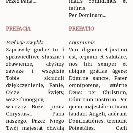
Przez Pana…
malis confídimus et
futúris.
Per Dominum…
PREFACJA
PREFATIO
Prefacja zwykła
Communis
Zaprawdę godne to i
Vere dignum et justum
sprawiedliwe, słuszne i
est, æquum et salutáre,
zbawienne, abyśmy
nos tibi semper et
zawsze i wszędzie
ubíque grátias ágere:
Tobie składali
Dómine sancte, Pater
dziękczynienie, Panie,
omnípotens, ætérne
Ojcze Święty,
Deus: per Christum,
wszechmogący,
Dóminum nostrum. Per
wieczny Boże, przez
quem majestátem tuam
Chrystusa, Pana
laudant Angeli, adórant
naszego. Przez Niego
Dominatiónes, tremunt
Twój majestat chwalą
Potestátes. Cæli