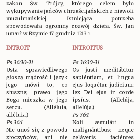
zakon Św. Trójcy, którego celem było
wykupywanie jeńców chrześcijańskich z niewoli
muzułmańskiej. Istniejąca potrzeba
spowodowała ogromny rozwój dzieła. Św. Jan
umarł w Rzymie 17 grudnia 1213 r.
INTROIT
INTROITUS
Ps 36:30-31
Ps 36:30-31
Usta sprawiedliwego
Os justi meditábitur
głoszą mądrość i język
sapiéntiam, et lingua
jego mówi to, co
ejus loquétur judícium:
słuszne; prawo jego
lex Dei ejus in corde
Boga mieszka w jego
ipsíus. (Allelúja,
sercu. (Alléluia,
allelúja.)
alléluia.)
Ps 36:1
Ps 36:1
Noli æmulári in
Nie unoś się z powodu
malignántibus: neque
złoczyńców, ani nie
zeláveris faciéntes