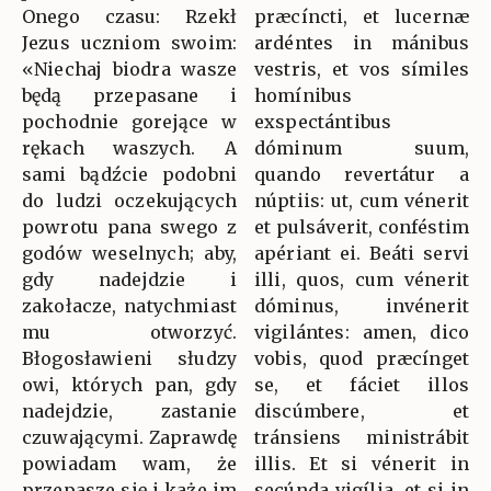
Onego czasu: Rzekł
præcíncti, et lucernæ
Jezus uczniom swoim:
ardéntes in mánibus
«Niechaj biodra wasze
vestris, et vos símiles
będą przepasane i
homínibus
pochodnie gorejące w
exspectántibus
rękach waszych. A
dóminum suum,
sami bądźcie podobni
quando revertátur a
do ludzi oczekujących
núptiis: ut, cum vénerit
powrotu pana swego z
et pulsáverit, conféstim
godów weselnych; aby,
apériant ei. Beáti servi
gdy nadejdzie i
illi, quos, cum vénerit
zakołacze, natychmiast
dóminus, invénerit
mu otworzyć.
vigilántes: amen, dico
Błogosławieni słudzy
vobis, quod præcínget
owi, których pan, gdy
se, et fáciet illos
nadejdzie, zastanie
discúmbere, et
czuwającymi. Zaprawdę
tránsiens ministrábit
powiadam wam, że
illis. Et si vénerit in
przepasze się i każe im
secúnda vigília, et si in