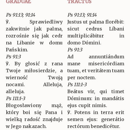
GRADUAŁ
TRACTUS
Ps 91:13; 91:14
Ps 91:13; 91:14
℣. Sprawiedliwy
Justus ut palma florébit:
zakwitnie jak palma,
sicut cedrus Líbani
rozrośnie się jak cedr
multiplicábitur in
na Libanie w domu
domo Dómini.
Pańskim.
Ps 91:3
Ps 91:3
Ad annuntiándum
℣. By głosić z rana
mane misericórdiam
Twoje miłosierdzie, a
tuam, et veritátem tuam
wierność Twoją
per noctem.
nocami. Alleluja,
Ps 111:1-3
alleluja.
Beátus vir, qui timet
Ps 111:1-3
Dóminum: in mandátis
Błogosławiony mąż,
ejus cupit nimis.
który boi się Pana i
℣. Potens in terra erit
wielką radość znajduje
semen ejus: generátio
w Jego nakazach.
rectórum benedicétur.