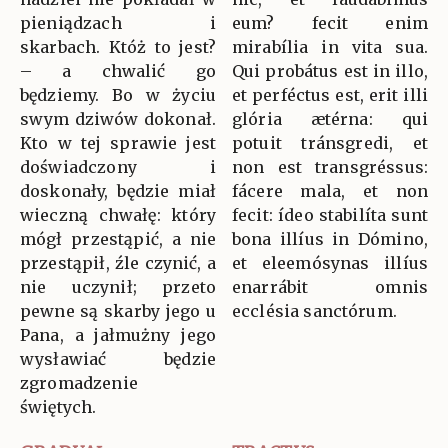
pieniądzach i
eum? fecit enim
skarbach. Któż to jest?
mirabília in vita sua.
– a chwalić go
Qui probátus est in illo,
będziemy. Bo w życiu
et perféctus est, erit illi
swym dziwów dokonał.
glória ætérna: qui
Kto w tej sprawie jest
potuit tránsgredi, et
doświadczony i
non est transgréssus:
doskonały, będzie miał
fácere mala, et non
wieczną chwałę: który
fecit: ídeo stabilíta sunt
mógł przestąpić, a nie
bona illíus in Dómino,
przestąpił, źle czynić, a
et eleemósynas illíus
nie uczynił; przeto
enarrábit omnis
pewne są skarby jego u
ecclésia sanctórum.
Pana, a jałmużny jego
wysławiać będzie
zgromadzenie
świętych.