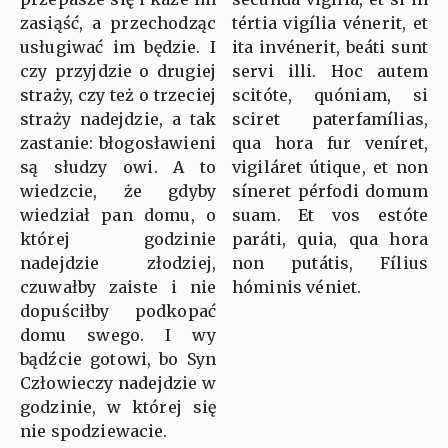
zasiąść, a przechodząc
tértia vigília vénerit, et
usługiwać im będzie. I
ita invénerit, beáti sunt
czy przyjdzie o drugiej
servi illi. Hoc autem
straży, czy też o trzeciej
scitóte, quóniam, si
straży nadejdzie, a tak
sciret paterfamílias,
zastanie: błogosławieni
qua hora fur veníret,
są słudzy owi. A to
vigiláret útique, et non
wiedzcie, że gdyby
síneret pérfodi domum
wiedział pan domu, o
suam. Et vos estóte
której godzinie
paráti, quia, qua hora
nadejdzie złodziej,
non putátis, Fílius
czuwałby zaiste i nie
hóminis véniet.
dopuściłby podkopać
domu swego. I wy
bądźcie gotowi, bo Syn
Człowieczy nadejdzie w
godzinie, w której się
nie spodziewacie.