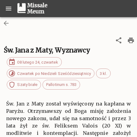
Missale
Meum
Św. Jana z Maty, Wyznawcy
08 lutego 24, czwartek
Czwartek po Niedzieli Sześćdziesiątnicy
3 kl.
Szaty białe
Pallotinum s. 783
Św. Jan z Maty został wyświęcony na kapłana w
Paryżu. Otrzymawszy od Boga misję założenia
nowego zakonu, udał się na samotność i przez 3
lata żył ze św. Feliksem Valois (20 XI) w
modlitwie i kontemplacji. Następnie założył