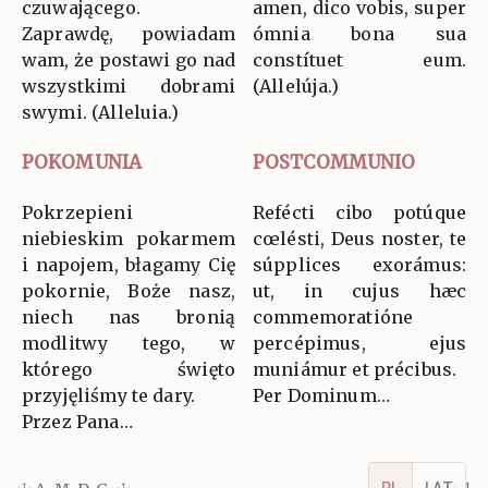
czuwającego.
amen, dico vobis, super
Zaprawdę, powiadam
ómnia bona sua
wam, że postawi go nad
constítuet eum.
wszystkimi dobrami
(Allelúja.)
swymi. (Alleluia.)
POKOMUNIA
POSTCOMMUNIO
Pokrzepieni
Refécti cibo potúque
niebieskim pokarmem
cœlésti, Deus noster, te
i napojem, błagamy Cię
súpplices exorámus:
pokornie, Boże nasz,
ut, in cujus hæc
niech nas bronią
commemoratióne
modlitwy tego, w
percépimus, ejus
którego święto
muniámur et précibus.
przyjęliśmy te dary.
Per Dominum…
Przez Pana…
v5.16.1