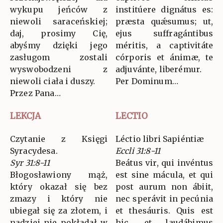
wykupu jeńców z
institúere dignátus es:
niewoli saraceńskiej;
præsta quǽsumus; ut,
daj, prosimy Cię,
ejus suffragántibus
abyśmy dzięki jego
méritis, a captivitáte
zasługom zostali
córporis et ánimæ, te
wyswobodzeni z
adjuvánte, liberémur.
niewoli ciała i duszy.
Per Dominum…
Przez Pana…
LEKCJA
LECTIO
Czytanie z Księgi
Léctio libri Sapiéntiæ
Syracydesa.
Eccli 31:8-11
Syr 31:8-11
Beátus vir, qui invéntus
Błogosławiony mąż,
est sine mácula, et qui
który okazał się bez
post aurum non ábiit,
zmazy i który nie
nec sperávit in pecúnia
ubiegał się za złotem, i
et thesáuris. Quis est
nadziei nie pokładał w
hic, et laudábimus