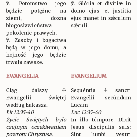
℣. Potomstwo jego
℣. Glória et divítiæ in
będzie potężne na
domo ejus: et justítia
ziemi, dozna
ejus manet in sǽculum
błogosławieństwa
sǽculi.
pokolenie prawych.
℣. Zasoby i bogactwa
będą w jego domu, a
hojność jego będzie
trwała zawsze.
EWANGELIA
EVANGELIUM
Ciąg dalszy ☩
Sequéntia ☩ sancti
Ewangelii świętej
Evangélii secúndum
według Łukasza.
Lucam
Łk 12:35-40
Luc 12:35-40
Życie Świętych było
In illo témpore: Dixit
czujnym oczekiwaniem
Jesus discípulis suis:
powrotu Chrystusa.
Sint lumbi vestri