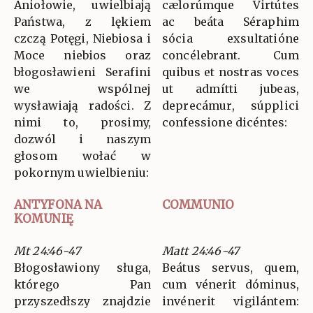
Aniołowie, uwielbiają
cælorúmque Virtútes
Państwa, z lękiem
ac beáta Séraphim
czczą Potęgi, Niebiosa i
sócia exsultatióne
Moce niebios oraz
concélebrant. Cum
błogosławieni Serafini
quibus et nostras voces
we wspólnej
ut admítti jubeas,
wysławiają radości. Z
deprecámur, súpplici
nimi to, prosimy,
confessione dicéntes:
dozwól i naszym
głosom wołać w
pokornym uwielbieniu:
ANTYFONA NA
COMMUNIO
KOMUNIĘ
Mt 24:46-47
Matt 24:46-47
Błogosławiony sługa,
Beátus servus, quem,
którego Pan
cum vénerit dóminus,
przyszedłszy znajdzie
invénerit vigilántem: