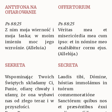
ANTYFONA NA
OFFERTORIUM
OFIAROWANIE
Ps 88:25
Ps 88:25
Z nim moja wierność i
Véritas mea et
moja łaska; w moim
misericórdia mea cum
imieniu moc jego
ipso: et in nómine meo
wzrośnie. (Alleluia.)
exaltábitur cornu ejus.
(Allelúja.)
SEKRETA
SECRETA
Wspominając Twoich
Laudis tibi, Dómine,
Świętych składamy Ci,
hóstias immolámus in
Panie, ofiarę chwały i
tuórum
ufamy, że ona wybawi
commemoratióne
nas od złego teraz i w
Sanctórum: quibus nos
przyszłości.
et præséntibus éxui