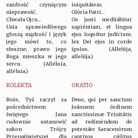
zazdrość czyniącym
iniquitátem.
nieprawość.
Glória Patri…
Chwała Ojcu…
Os justi meditábitur
Usta sprawiedliwego
sapiéntiam, et lingua
głoszą mądrość i język
ejus loquétur judícium:
jego mówi to, co
lex Dei ejus in corde
słuszne; prawo jego
ipsíus. (Allelúja,
Boga mieszka w jego
allelúja.)
sercu. (Alléluia,
alléluia.)
KOLEKTA
ORATIO
Boże, Tyś raczył za
Deus, qui per sanctum
pośrednictwem
Joánnem órdinem
świętego Jana
sanctíssimæ Trinitátis
cudownie ustanowić
ad rediméndum de
zakon Trójcy
potestáte Saracenórum
Przenajświętszej dla
captívos cǽlitus