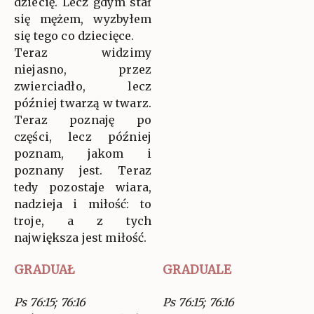
dziecię. Lecz gdym stał
się mężem, wyzbyłem
się tego co dziecięce.
Teraz widzimy
niejasno, przez
zwierciadło, lecz
później twarzą w twarz.
Teraz poznaję po
części, lecz później
poznam, jakom i
poznany jest. Teraz
tedy pozostaje wiara,
nadzieja i miłość: to
troje, a z tych
największa jest miłość.
GRADUAŁ
GRADUALE
Ps 76:15; 76:16
Ps 76:15; 76:16