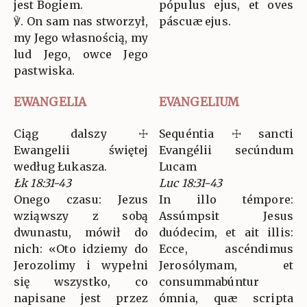
jest Bogiem.
pópulus ejus, et oves
℣. On sam nas stworzył,
páscuæ ejus.
my Jego własnością, my
lud Jego, owce Jego
pastwiska.
EWANGELIA
EVANGELIUM
Ciąg dalszy ☩
Sequéntia ☩ sancti
Ewangelii świętej
Evangélii secúndum
według Łukasza.
Lucam
Łk 18:31-43
Luc 18:31-43
Onego czasu: Jezus
In illo témpore:
wziąwszy z sobą
Assúmpsit Jesus
dwunastu, mówił do
duódecim, et ait illis:
nich: «Oto idziemy do
Ecce, ascéndimus
Jerozolimy i wypełni
Jerosólymam, et
się wszystko, co
consummabúntur
napisane jest przez
ómnia, quæ scripta