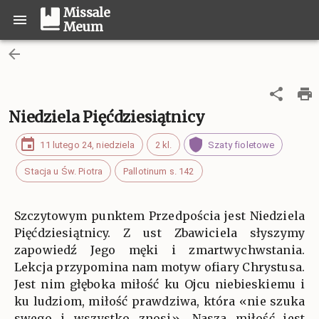
Missale
Meum
Niedziela Pięćdziesiątnicy
11 lutego 24, niedziela
2 kl.
Szaty fioletowe
Stacja u Św. Piotra
Pallotinum s. 142
Szczytowym punktem Przedpościa jest Niedziela
Pięćdziesiątnicy. Z ust Zbawiciela słyszymy
zapowiedź Jego męki i zmartwychwstania.
Lekcja przypomina nam motyw ofiary Chrystusa.
Jest nim głęboka miłość ku Ojcu niebieskiemu i
ku ludziom, miłość prawdziwa, która «nie szuka
swego i wszystko znosi». Nasza miłość jest