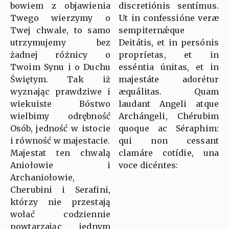
bowiem z objawienia
discretiónis sentímus.
Twego wierzymy o
Ut in confessióne veræ
Twej chwale, to samo
sempiternǽque
utrzymujemy bez
Deitátis, et in persónis
żadnej różnicy o
propríetas, et in
Twoim Synu i o Duchu
esséntia únitas, et in
Świętym. Tak iż
majestáte adorétur
wyznając prawdziwe i
æquálitas. Quam
wiekuiste Bóstwo
laudant Angeli atque
wielbimy odrębność
Archángeli, Chérubim
Osób, jedność w istocie
quoque ac Séraphim:
i równość w majestacie.
qui non cessant
Majestat ten chwalą
clamáre cotídie, una
Aniołowie i
voce dicéntes:
Archaniołowie,
Cherubini i Serafini,
którzy nie przestają
wołać codziennie
powtarzając jednym