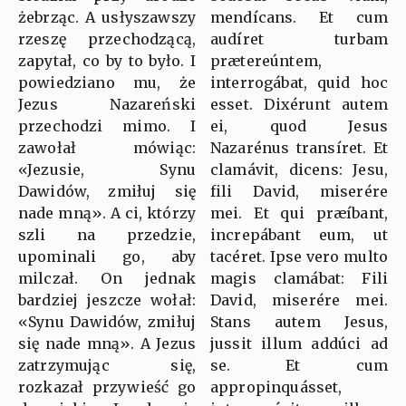
żebrząc. A usłyszawszy
mendícans. Et cum
rzeszę przechodzącą,
audíret turbam
zapytał, co by to było. I
prætereúntem,
powiedziano mu, że
interrogábat, quid hoc
Jezus Nazareński
esset. Dixérunt autem
przechodzi mimo. I
ei, quod Jesus
zawołał mówiąc:
Nazarénus transíret. Et
«Jezusie, Synu
clamávit, dicens: Jesu,
Dawidów, zmiłuj się
fili David, miserére
nade mną». A ci, którzy
mei. Et qui præíbant,
szli na przedzie,
increpábant eum, ut
upominali go, aby
tacéret. Ipse vero multo
milczał. On jednak
magis clamábat: Fili
bardziej jeszcze wołał:
David, miserére mei.
«Synu Dawidów, zmiłuj
Stans autem Jesus,
się nade mną». A Jezus
jussit illum addúci ad
zatrzymując się,
se. Et cum
rozkazał przywieść go
appropinquásset,