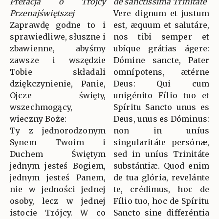
Prefacja o Trójcy
de sanctissima Trinitate
Przenajświętszej
Vere dignum et justum
Zaprawdę godne to i
est, æquum et salutáre,
sprawiedliwe, słuszne i
nos tibi semper et
zbawienne, abyśmy
ubíque grátias ágere:
zawsze i wszędzie
Dómine sancte, Pater
Tobie składali
omnípotens, ætérne
dziękczynienie, Panie,
Deus: Qui cum
Ojcze święty,
unigénito Fílio tuo et
wszechmogący,
Spíritu Sancto unus es
wieczny Boże:
Deus, unus es Dóminus:
Ty z jednorodzonym
non in uníus
Synem Twoim i
singularitáte persónæ,
Duchem Świętym
sed in uníus Trinitáte
jednym jesteś Bogiem,
substántiæ. Quod enim
jednym jesteś Panem,
de tua glória, revelánte
nie w jedności jednej
te, crédimus, hoc de
osoby, lecz w jednej
Fílio tuo, hoc de Spíritu
istocie Trójcy. W co
Sancto sine differéntia