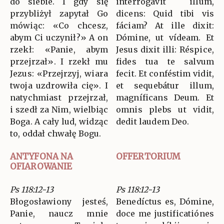
do siebie. I gdy się
interrogávit illum,
przybliżył zapytał Go
dicens: Quid tibi vis
mówiąc: «Co chcesz,
fáciam? At ille dixit:
abym Ci uczynił?» A on
Dómine, ut vídeam. Et
rzekł: «Panie, abym
Jesus dixit illi: Réspice,
przejrzał». I rzekł mu
fides tua te salvum
Jezus: «Przejrzyj, wiara
fecit. Et conféstim vidit,
twoja uzdrowiła cię». I
et sequebátur illum,
natychmiast przejrzał,
magníficans Deum. Et
i szedł za Nim, wielbiąc
omnis plebs ut vidit,
Boga. A cały lud, widząc
dedit laudem Deo.
to, oddał chwałę Bogu.
ANTYFONA NA
OFFERTORIUM
OFIAROWANIE
Ps 118:12-13
Ps 118:12-13
Błogosławiony jesteś,
Benedíctus es, Dómine,
Panie, naucz mnie
doce me justificatiónes