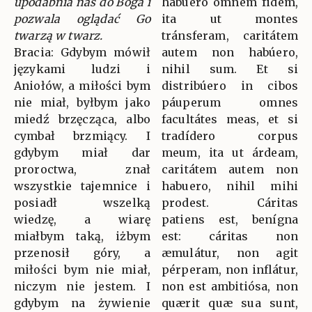
upodabnia nas do Boga i
habúero omnem fidem,
pozwala oglądać Go
ita ut montes
twarzą w twarz.
tránsferam, caritátem
Bracia: Gdybym mówił
autem non habúero,
językami ludzi i
nihil sum. Et si
Aniołów, a miłości bym
distribúero in cibos
nie miał, byłbym jako
páuperum omnes
miedź brzęcząca, albo
facultátes meas, et si
cymbał brzmiący. I
tradídero corpus
gdybym miał dar
meum, ita ut árdeam,
proroctwa, znał
caritátem autem non
wszystkie tajemnice i
habuero, nihil mihi
posiadł wszelką
prodest. Cáritas
wiedzę, a wiarę
patiens est, benígna
miałbym taką, iżbym
est: cáritas non
przenosił góry, a
æmulátur, non agit
miłości bym nie miał,
pérperam, non inflátur,
niczym nie jestem. I
non est ambitiósa, non
gdybym na żywienie
quærit quæ sua sunt,