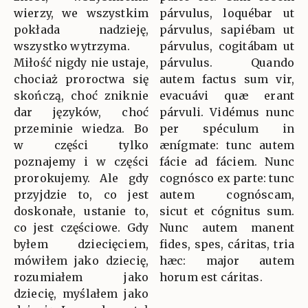
wierzy, we wszystkim
párvulus, loquébar ut
pokłada nadzieję,
párvulus, sapiébam ut
wszystko wytrzyma.
párvulus, cogitábam ut
Miłość nigdy nie ustaje,
párvulus. Quando
chociaż proroctwa się
autem factus sum vir,
skończą, choć zniknie
evacuávi quæ erant
dar języków, choć
párvuli. Vidémus nunc
przeminie wiedza. Bo
per spéculum in
w części tylko
ænígmate: tunc autem
poznajemy i w części
fácie ad fáciem. Nunc
prorokujemy. Ale gdy
cognósco ex parte: tunc
przyjdzie to, co jest
autem cognóscam,
doskonałe, ustanie to,
sicut et cógnitus sum.
co jest częściowe. Gdy
Nunc autem manent
byłem dziecięciem,
fides, spes, cáritas, tria
mówiłem jako dziecię,
hæc: major autem
rozumiałem jako
horum est cáritas.
dziecię, myślałem jako