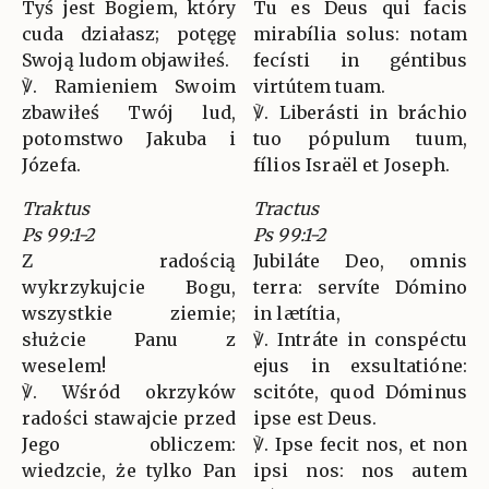
Tyś jest Bogiem, który
Tu es Deus qui facis
cuda działasz; potęgę
mirabília solus: notam
Swoją ludom objawiłeś.
fecísti in géntibus
℣. Ramieniem Swoim
virtútem tuam.
zbawiłeś Twój lud,
℣. Liberásti in bráchio
potomstwo Jakuba i
tuo pópulum tuum,
Józefa.
fílios Israël et Joseph.
Traktus
Tractus
Ps 99:1-2
Ps 99:1-2
Z radością
Jubiláte Deo, omnis
wykrzykujcie Bogu,
terra: servíte Dómino
wszystkie ziemie;
in lætítia,
służcie Panu z
℣. Intráte in conspéctu
weselem!
ejus in exsultatióne:
℣. Wśród okrzyków
scitóte, quod Dóminus
radości stawajcie przed
ipse est Deus.
Jego obliczem:
℣. Ipse fecit nos, et non
wiedzcie, że tylko Pan
ipsi nos: nos autem