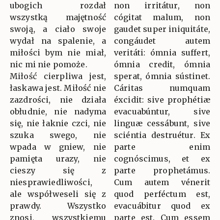
ubogich rozdał
non irritátur, non
wszystką majętność
cógitat malum, non
swoją, a ciało swoje
gaudet super iniquitáte,
wydał na spalenie, a
congáudet autem
miłości bym nie miał,
veritáti: ómnia suffert,
nic mi nie pomoże.
ómnia credit, ómnia
Miłość cierpliwa jest,
sperat, ómnia sústinet.
łaskawa jest. Miłość nie
Cáritas numquam
zazdrości, nie działa
éxcidit: sive prophétiæ
obłudnie, nie nadyma
evacuabúntur, sive
się, nie łaknie czci, nie
linguæ cessábunt, sive
szuka swego, nie
sciéntia destruétur. Ex
wpada w gniew, nie
parte enim
pamięta urazy, nie
cognóscimus, et ex
cieszy się z
parte prophetámus.
niesprawiedliwości,
Cum autem vénerit
ale współweseli się z
quod perféctum est,
prawdy. Wszystko
evacuábitur quod ex
znosi, wszystkiemu
parte est. Cum essem