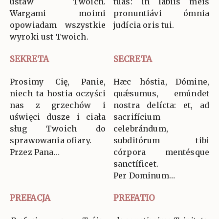
ustaw Twoich.
tuas: in lábiis meis
Wargami moimi
pronuntiávi ómnia
opowiadam wszystkie
judícia oris tui.
wyroki ust Twoich.
SEKRETA
SECRETA
Prosimy Cię, Panie,
Hæc hóstia, Dómine,
niech ta hostia oczyści
quǽsumus, emúndet
nas z grzechów i
nostra delícta: et, ad
uświęci dusze i ciała
sacrifícium
sług Twoich do
celebrándum,
sprawowania ofiary.
subditórum tibi
Przez Pana…
córpora mentésque
sanctíficet.
Per Dominum…
PREFACJA
PREFATIO