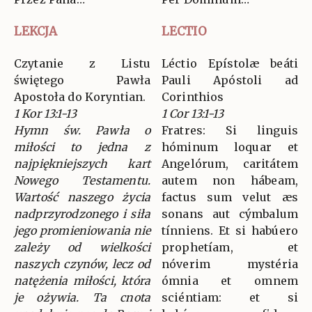
LEKCJA
LECTIO
Czytanie z Listu
Léctio Epístolæ beáti
świętego Pawła
Pauli Apóstoli ad
Apostoła do Koryntian.
Corinthios
1 Kor 13:1-13
1 Cor 13:1-13
Hymn św. Pawła o
Fratres: Si linguis
miłości to jedna z
hóminum loquar et
najpiękniejszych kart
Angelórum, caritátem
Nowego Testamentu.
autem non hábeam,
Wartość naszego życia
factus sum velut æs
nadprzyrodzonego i siła
sonans aut cýmbalum
jego promieniowania nie
tínniens. Et si habúero
zależy od wielkości
prophetíam, et
naszych czynów, lecz od
nóverim mystéria
natężenia miłości, która
ómnia et omnem
je ożywia. Ta cnota
sciéntiam: et si