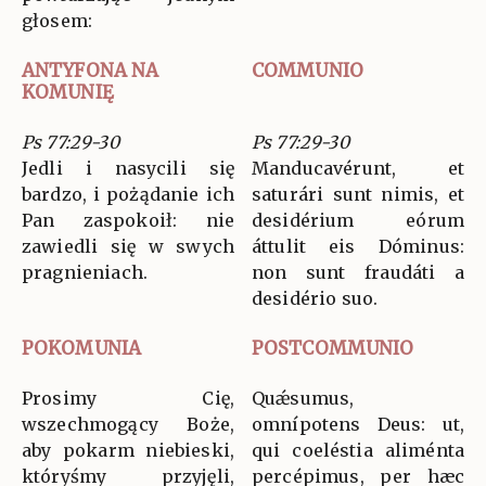
głosem:
ANTYFONA NA
COMMUNIO
KOMUNIĘ
Ps 77:29-30
Ps 77:29-30
Jedli i nasycili się
Manducavérunt, et
bardzo, i pożądanie ich
saturári sunt nimis, et
Pan zaspokoił: nie
desidérium eórum
zawiedli się w swych
áttulit eis Dóminus:
pragnieniach.
non sunt fraudáti a
desidério suo.
POKOMUNIA
POSTCOMMUNIO
Prosimy Cię,
Quǽsumus,
wszechmogący Boże,
omnípotens Deus: ut,
aby pokarm niebieski,
qui coeléstia aliménta
któryśmy przyjęli,
percépimus, per hæc