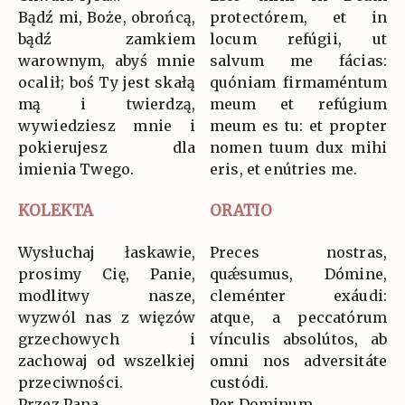
Bądź mi, Boże, obrońcą,
protectórem, et in
bądź zamkiem
locum refúgii, ut
warownym, abyś mnie
salvum me fácias:
ocalił; boś Ty jest skałą
quóniam firmaméntum
mą i twierdzą,
meum et refúgium
wywiedziesz mnie i
meum es tu: et propter
pokierujesz dla
nomen tuum dux mihi
imienia Twego.
eris, et enútries me.
KOLEKTA
ORATIO
Wysłuchaj łaskawie,
Preces nostras,
prosimy Cię, Panie,
quǽsumus, Dómine,
modlitwy nasze,
cleménter exáudi:
wyzwól nas z więzów
atque, a peccatórum
grzechowych i
vínculis absolútos, ab
zachowaj od wszelkiej
omni nos adversitáte
przeciwności.
custódi.
Przez Pana…
Per Dominum…