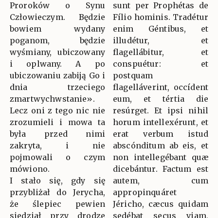
Proroków o Synu
sunt per Prophétas de
Człowieczym. Będzie
Fílio hominis. Tradétur
bowiem wydany
enim Géntibus, et
poganom, będzie
illudétur, et
wyśmiany, ubiczowany
flagellábitur, et
i oplwany. A po
conspuétur: et
ubiczowaniu zabiją Go i
postquam
dnia trzeciego
flagelláverint, occídent
zmartwychwstanie».
eum, et tértia die
Lecz oni z tego nic nie
resúrget. Et ipsi nihil
zrozumieli i mowa ta
horum intellexérunt, et
była przed nimi
erat verbum istud
zakryta, i nie
abscónditum ab eis, et
pojmowali o czym
non intellegébant quæ
mówiono.
dicebántur. Factum est
I stało się, gdy się
autem, cum
przybliżał do Jerycha,
appropinquáret
że ślepiec pewien
Jéricho, cæcus quidam
siedział przy drodze
sedébat secus viam,