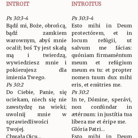
INTROIT
INTROITUS
Ps 30:3-4
Ps 30:3-4
Bądź mi, Boże, obrońcą,
Esto mihi in Deum
bądź zamkiem
protectórem, et in
warownym, abyś mnie
locum refúgii, ut
ocalił; boś Ty jest skałą
salvum me fácias:
mą i twierdzą,
quóniam firmaméntum
wywiedziesz mnie i
meum et refúgium
pokierujesz dla
meum es tu: et propter
imienia Twego.
nomen tuum dux mihi
Ps 30:2
eris, et enútries me.
Do Ciebie, Panie, się
Ps 30:2
uciekam, niech się nie
In te, Dómine, sperávi,
zawstydzę na wieki;
non confúndar in
uwolnij mnie w
ætérnum: in justítia tua
sprawiedliwości
líbera me et éripe me.
Twojej.
Glória Patri…
Chwała Ojcu…
Esto mihi in Deum