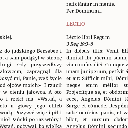
reficiántur in mente.
Per Dominum…
LECTIO
skiej.
Léctio libri Regum
3 Reg 19:3-8
sz do judzkiego Bersabee i
In diébus illis: Venit El
o, a sam podążył w stronę
dimísit ibi púerum suum, 
drogi. Gdy przyszedłszy
viam uníus diéi. Cumque ve
jałowcem, zapragnął dla
unam juníperum, petívit 
«Dosyć mi, Panie, weź życie
et ait: Súfficit mihi, Dó
 od ojców moich». I rzucił
neque enim mélior s
ął w cieniu jałowca. A oto
Projecítque se, et obdormí
go i rzekł mu: «Wstań, a
ecce, Angelus Dómini tét
 oto u głowy jego chleb
Surge et cómede. Respéxi
wodą. Pożywał więc i pił i
subcinerícius panis, et v
nioł Pański po raz wtóry i
bibit, et rursum obdor
«Wstań, pożywaj, bo wielka
Angelus Dómini secundo, 