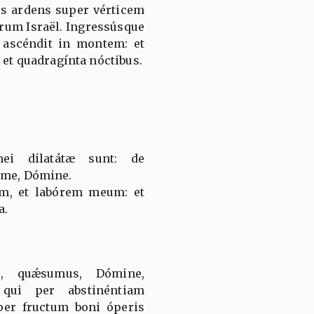
is ardens super vérticem
órum Israël. Ingressúsque
ascéndit in montem: et
s et quadragínta nóctibus.
mei dilatátæ sunt: de
 me, Dómine.
m, et labórem meum: et
a.
i, quǽsumus, Dómine,
 qui per abstinéntiam
per fructum boni óperis