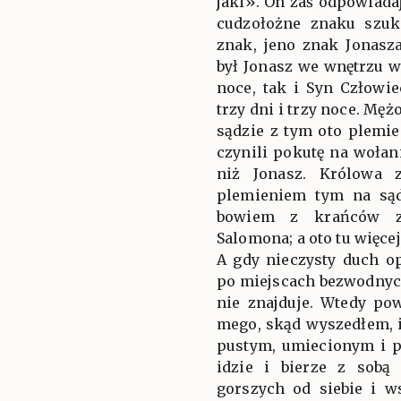
jaki». On zaś odpowiadaj
cudzołożne znaku szuk
znak, jeno znak Jonasz
był Jonasz we wnętrzu wi
noce, tak i Syn Człowi
trzy dni i trzy noce. Mę
sądzie z tym oto plemie
czynili pokutę na wołani
niż Jonasz. Królowa 
plemieniem tym na sądz
bowiem z krańców zi
Salomona; a oto tu więce
A gdy nieczysty duch op
po miejscach bezwodnyc
nie znajduje. Wtedy po
mego, skąd wyszedłem, i
pustym, umiecionym i 
idzie i bierze z sob
gorszych od siebie i w