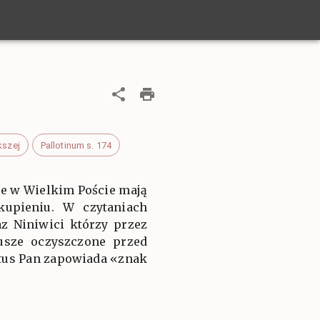
kszej
Pallotinum s. 174
ce w Wielkim Poście mają
kupieniu. W czytaniach
az Niniwici którzy przez
dusze oczyszczone przed
tus Pan zapowiada «znak