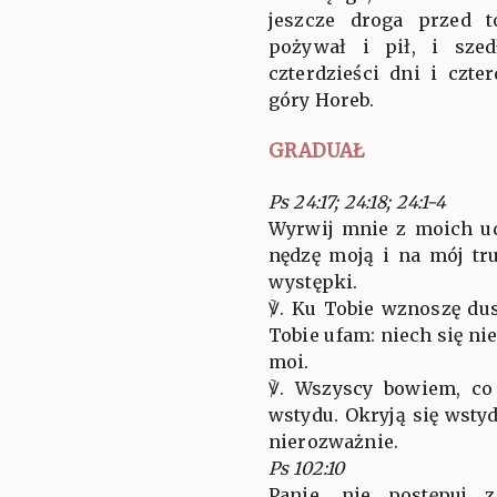
jeszcze droga przed 
pożywał i pił, i sze
czterdzieści dni i czte
góry Horeb.
GRADUAŁ
Ps 24:17; 24:18; 24:1-4
Wyrwij mnie z moich ud
nędzę moją i na mój tr
występki.
℣. Ku Tobie wznoszę dus
Tobie ufam: niech się n
moi.
℣. Wszyscy bowiem, co 
wstydu. Okryją się wsty
nierozważnie.
Ps 102:10
Panie, nie postępuj 