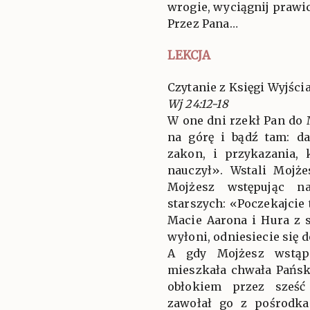
wrogie, wyciągnij prawi
Przez Pana…
LEKCJA
Czytanie z Księgi Wyjścia
Wj 24:12-18
W one dni rzekł Pan do
na górę i bądź tam: d
zakon, i przykazania, 
nauczył». Wstali Mojże
Mojżesz wstępując n
starszych: «Poczekajcie 
Macie Aarona i Hura z s
wyłoni, odniesiecie się 
A gdy Mojżesz wstąpi
mieszkała chwała Pańsk
obłokiem przez sześć
zawołał go z pośrodk