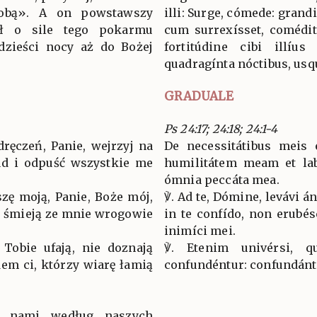
tobą». A on powstawszy
illi: Surge, cómede: grandi
dł o sile tego pokarmu
cum surrexísset, comédit 
rdzieści nocy aż do Bożej
fortitúdine cibi illíus
quadragínta nóctibus, us
GRADUALE
Ps 24:17; 24:18; 24:1-4
ręczeń, Panie, wejrzyj na
De necessitátibus meis 
ud i odpuść wszystkie me
humilitátem meam et la
ómnia peccáta mea.
zę moją, Panie, Boże mój,
℣. Ad te, Dómine, levávi
ie śmieją ze mnie wrogowie
in te confído, non erubé
inimíci mei.
Tobie ufają, nie doznają
℣. Etenim univérsi, q
dem ci, którzy wiarę łamią
confundéntur: confundánt
z nami według naszych