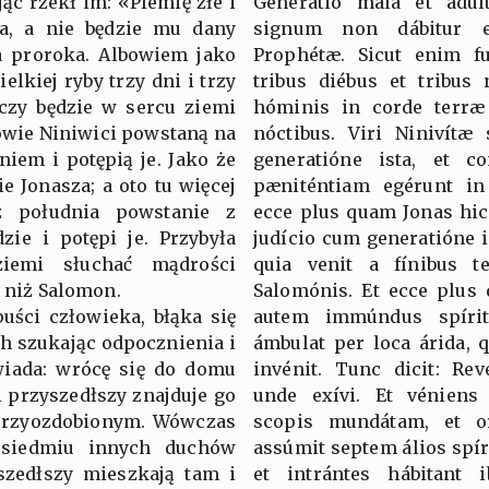
ąc rzekł im: «Plemię złe i
Generátio mala et adúl
a, a nie będzie mu dany
signum non dábitur 
a proroka. Albowiem jako
Prophétæ. Sicut enim fu
elkiej ryby trzy dni i trzy
tribus diébus et tribus n
eczy będzie w sercu ziemi
hóminis in corde terræ 
żowie Niniwici powstaną na
nóctibus. Viri Ninivítæ
niem i potępią je. Jako że
generatióne ista, et c
e Jonasza; a oto tu więcej
pæniténtiam egérunt in
z południa powstanie z
ecce plus quam Jonas hic.
ie i potępi je. Przybyła
judício cum generatióne i
emi słuchać mądrości
quia venit a fínibus t
j niż Salomon.
Salomónis. Et ecce plus
uści człowieka, błąka się
autem immúndus spírit
h szukając odpocznienia i
ámbulat per loca árida, 
wiada: wrócę się do domu
invénit. Tunc dicit: R
 przyszedłszy znajduje go
unde exívi. Et véniens
przyozdobionym. Wówczas
scopis mundátam, et or
ą siedmiu innych duchów
assúmit septem álios spír
szedłszy mieszkają tam i
et intrántes hábitant i