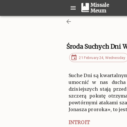
Missale
Meum
Środa Suchych Dni W
21 February 24, Wednesday
Suche Dni są kwartalnym
umocnić w nas ducha t
dzisiejszych stają prze
szczerą pokutę otrzyma
powtórnymi atakami sza
Jonasza proroka», to jes
INTROIT