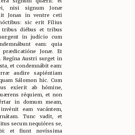
tera signum quærit: et
ei, nisi signum Jonæ
it Jonas in ventre ceti
óctibus: sic erit Fílius
tribus diébus et tribus
 surgent in judício cum
ondemnábunt eam: quia
 prædicatióne Jonæ. Et
 Regína Austri surget in
sta, et condemnábit eam:
erræ audire sapiéntiam
 quam Sálomon hic. Cum
us exíerit ab hómine,
quærens réquiem, et non
evértar in domum meam,
 invénit eam vacántem,
nátam. Tunc vadit, et
itus secum nequióres se,
bi: et fiunt novíssima