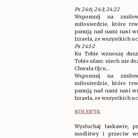
Ps 24:6; 24:3; 24:22
Wspomnij na zmiłow
miłosierdzie, które t
panują nad nami nasi w
Izraela, ze wszystkich u
Ps 24:1-2
Ku Tobie wznoszę dusz
Tobie ufam: niech nie d
Chwała Ojcu…
Wspomnij na zmiłow
miłosierdzie, które t
panują nad nami nasi w
Izraela, ze wszystkich u
KOLEKTA
Wysłuchaj łaskawie, p
modlitwy i przeciw w