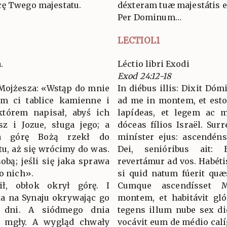
cę Twego majestatu.
déxteram tuæ majestátis e
Per Dominum…
LECTIOL1
.
Léctio libri Exodi
Exod 24:12-18
 Mojżesza: «Wstąp do mnie
In diébus illis: Dixit Dó
am ci tablice kamienne i
ad me in montem, et esto 
którem napisał, abyś ich
lapídeas, et legem ac m
sz i Jozue, sługa jego; a
dóceas fílios Israël. Sur
a górę Bożą rzekł do
miníster ejus: ascendé
tu, aż się wrócimy do was.
Dei, senióribus ait: 
obą; jeśli się jaka sprawa
revertámur ad vos. Habéti
do nich».
si quid natum fúerit quæs
ł, obłok okrył górę. I
Cumque ascendísset M
a na Synaju okrywając go
montem, et habitávit gló
 dni. A siódmego dnia
tegens illum nube sex di
a mgły. A wygląd chwały
vocávit eum de médio calí