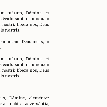
um tuárum, Dómine, et
 sǽculo sunt: ne umquam
nostri: líbera nos, Deus
is nostris.
imam meam: Deus meus, in
.
um tuárum, Dómine, et
 sǽculo sunt: ne umquam
nostri: líbera nos, Deus
is nostris.
us, Dómine, cleménter
ta nobis adversántia,