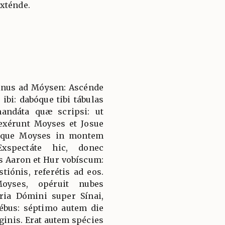
xténde.
minus ad Móysen: Ascénde
ibi: dabóque tibi tábulas
andáta quæ scripsi: ut
rexérunt Moyses et Josue
nsque Moyses in montem
Exspectáte hic, donec
s Aaron et Hur vobíscum:
tiónis, referétis ad eos.
oyses, opéruit nubes
ria Dómini super Sínai,
ébus: séptimo autem die
ginis. Erat autem spécies