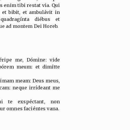
s enim tibi restat via. Qui
et bibit, et ambulávit in
 quadragínta diébus et
que ad montem Dei Horeb.
éripe me, Dómine: vide
bórem meum: et dimítte
 ánimam meam: Deus meus,
scam: neque irrídeant me
ui te exspéctant, non
ur omnes faciéntes vana.