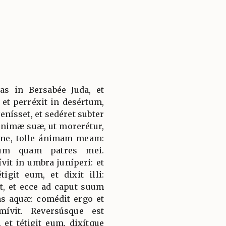
ías in Bersabée Juda, et
et perréxit in desértum,
nísset, et sedéret subter
ánimæ suæ, ut morerétur,
mine, tolle ánimam meam:
um quam patres mei.
vit in umbra juníperi: et
igit eum, et dixit illi:
t, et ecce ad caput suum
as aquæ: comédit ergo et
mívit. Reversúsque est
et tétigit eum, dixítque