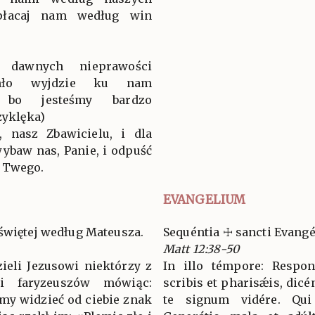
płacaj nam według win
, dawnych nieprawości
chło wyjdzie ku nam
, bo jesteśmy bardzo
zyklęka)
 nasz Zbawicielu, i dla
ybaw nas, Panie, i odpuść
 Twego.
EVANGELIUM
świętej według Mateusza.
Sequéntia ☩ sancti Evan
Matt 12:38-50
ieli Jezusowi niektórzy z
In illo témpore: Respo
 faryzeuszów mówiąc:
scribis et pharisǽis, dicé
śmy widzieć od ciebie znak
te signum vidére. Qui 