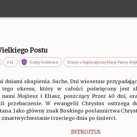
ielkiego Postu
2 kl.
Szaty fioletowe
Stacja u Najświętszej Maryi Panny Wię
i dniami skupienia. Suche, Dni wiosenne przypadają
ego okresu, który w całości poświęcony jest s
d nami Mojżesz i Eliasz, poszczący Przez 40 dni, or
li przebaczenie. W ewangelii Chrystus ostrzega 
tana. Jako główny znak Boskiego posłannictwa Chrys
t zmartwychwstanie trzeciego dnia po śmierci.
INTROITUS