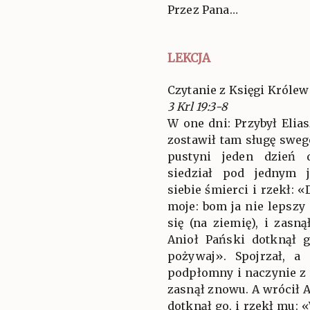
Przez Pana…
LEKCJA
Czytanie z Księgi Królew
3 Krl 19:3-8
W one dni: Przybył Elia
zostawił tam sługę sweg
pustyni jeden dzień 
siedział pod jednym 
siebie śmierci i rzekł: 
moje: bom ja nie lepszy
się (na ziemię), i zasn
Anioł Pański dotknął 
pożywaj». Spojrzał, a
podpłomny i naczynie z 
zasnął znowu. A wrócił A
dotknął go, i rzekł mu: 