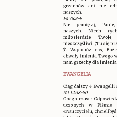
grzechów ani nie od
naszych.
Ps 78:8-9
Nie pamiętaj, Panie
naszych. Niech ry
miłosierdzie Twoje
nieszczęśliwi. (Tu się pr
℣. Wspomóż nas, Boże,
chwały imienia Twego w
nam grzechy dla imienia
EWANGELIA
Ciąg dalszy ☩ Ewangelii 
Mt 12:38-50
Onego czasu: Odpowiedz
uczonych w Piśmie i
«Nauczycielu, chcieliby