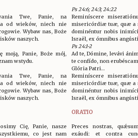
Ps 24:6; 24:3; 24:22
ania Twe, Panie, na
Reminíscere miseratión
rwa od wieków, niech nie
misericórdiæ tuæ, quæ a
rogowie. Wybaw nas, Boże
dominéntur nobis inimíci 
cisków naszych.
Israël, ex ómnibus angústi
Ps 24:1-2
ę moją, Panie, Boże mój,
Ad te, Dómine, levávi án
oznam wstydu.
te confído, non erubéscam
Glória Patri…
ania Twe, Panie, na
Reminíscere miseratión
rwa od wieków, niech nie
misericórdiæ tuæ, quæ a
rogowie. Wybaw nas, Boże
dominéntur nobis inimíci 
cisków naszych.
Israël, ex ómnibus angústi
ORATIO
rosimy Cię, Panie, nasze
Preces nostras, quǽsum
szystkiemu, co jest nam
exáudi: et contra cunc