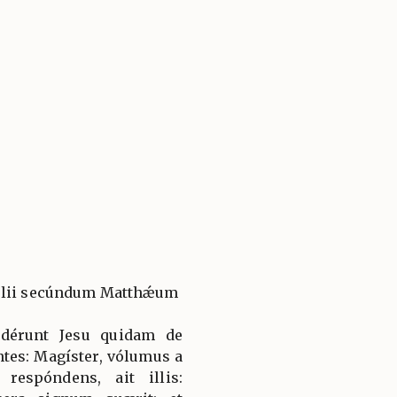
gélii secúndum Matthǽum
ndérunt Jesu quidam de
ntes: Magíster, vólumus a
respóndens, ait illis: