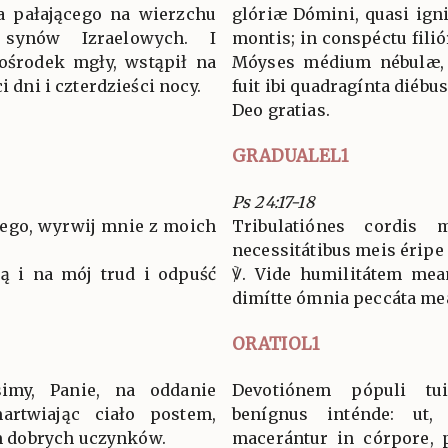
ia pałającego na wierzchu
glóriæ Dómini, quasi ign
synów Izraelowych. I
montis; in conspéctu fili
ośrodek mgły, wstąpił na
Móyses médium nébulæ, 
i dni i czterdzieści nocy.
fuit ibi quadragínta diébu
Deo gratias.
GRADUALEL1
Ps 24:17-18
jego, wyrwij mnie z moich
Tribulatiónes cordis 
necessitátibus meis éripe
ją i na mój trud i odpuść
℣. Vide humilitátem mea
dimítte ómnia peccáta me
ORATIOL1
simy, Panie, na oddanie
Devotiónem pópuli tu
artwiając ciało postem,
benígnus inténde: ut,
 dobrych uczynków.
macerántur in córpore, 