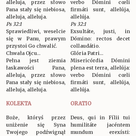
alleluja, przez słowo
verbo Dómini cœli
Pana stały się niebiosa,
firmáti sunt, allelúja,
alleluja, alleluja.
allelúja.
Ps 32:1
Ps 32:1
Sprawiedliwi, weselcie
Exsultáte, justi, in
się w Panu, prawym
Dómino: rectos decet
przystoi Go chwalić.
collaudátio.
Chwała Ojcu…
Glória Patri…
Pełna jest ziemia
Misericórdia Dómini
łaskawości Pana,
plena est terra, allelúja:
alleluja, przez słowo
verbo Dómini cœli
Pana stały się niebiosa,
firmáti sunt, allelúja,
alleluja, alleluja.
allelúja.
KOLEKTA
ORATIO
Boże, któryś przez
Deus, qui in Fílii tui
uniżenie się Syna
humilitáte jacéntem
Twojego podźwignął
mundum erexísti: