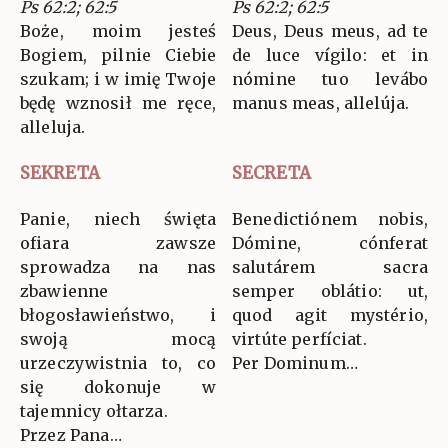
Ps 62:2; 62:5
Ps 62:2; 62:5
Boże, moim jesteś
Deus, Deus meus, ad te
Bogiem, pilnie Ciebie
de luce vígilo: et in
szukam; i w imię Twoje
nómine tuo levábo
będę wznosił me ręce,
manus meas, allelúja.
alleluja.
SEKRETA
SECRETA
Panie, niech święta
Benedictiónem nobis,
ofiara zawsze
Dómine, cónferat
sprowadza na nas
salutárem sacra
zbawienne
semper oblátio: ut,
błogosławieństwo, i
quod agit mystério,
swoją mocą
virtúte perfíciat.
urzeczywistnia to, co
Per Dominum…
się dokonuje w
tajemnicy ołtarza.
Przez Pana…