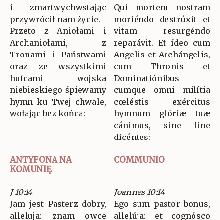
i zmartwychwstając
Qui mortem nostram
przywrócił nam życie.
moriéndo destrúxit et
Przeto z Aniołami i
vitam resurgéndo
Archaniołami, z
reparávit. Et ídeo cum
Tronami i Państwami
Angelis et Archángelis,
oraz ze wszystkimi
cum Thronis et
hufcami wojska
Dominatiónibus
niebieskiego śpiewamy
cumque omni milítia
hymn ku Twej chwale,
cœléstis exércitus
wołając bez końca:
hymnum glóriæ tuæ
cánimus, sine fine
dicéntes:
ANTYFONA NA
COMMUNIO
KOMUNIĘ
J 10:14
Joannes 10:14
Jam jest Pasterz dobry,
Ego sum pastor bonus,
alleluja: znam owce
allelúja: et cognósco