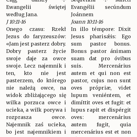
Ewangelii świętej
Evangélii secúndum
według Jana.
Joánnem
J 10:11-16
Joann 10:11-16
Onego czasu: Rzekł
In illo témpore: Dixit
Jezus do faryzeuszów:
Jesus pharisǽis: Ego
«Jam jest pasterz dobry.
sum pastor bonus.
Dobry pasterz życie
Bonus pastor ánimam
swoje daje za owce
suam dat pro óvibus
swoje. Lecz najemnik i
suis. Mercenárius
ten, kto nie jest
autem et qui non est
pasterzem, do którego
pastor, cujus non sunt
nie należą owce, na
oves própriæ, videt
widok zbliżającego się
lupum veniéntem, et
wilka porzuca owce i
dimíttit oves et fugit: et
ucieka, a wilk porywa i
lupus rapit et dispérgit
rozprasza owce.
oves: mercenárius
Najemnik zaś ucieka,
autem fugit, quia
bo jest najemnikiem i
mercenárius est et non