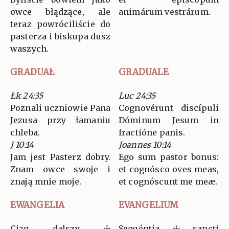
owce błądzące, ale
animárum vestrárum.
teraz powróciliście do
pasterza i biskupa dusz
waszych.
GRADUAŁ
GRADUALE
Łk 24:35
Luc 24:35
Poznali uczniowie Pana
Cognovérunt discípuli
Jezusa przy łamaniu
Dóminum Jesum in
chleba.
fractióne panis.
J 10:14
Joannes 10:14
Jam jest Pasterz dobry.
Ego sum pastor bonus:
Znam owce swoje i
et cognósco oves meas,
znają mnie moje.
et cognóscunt me meæ.
EWANGELIA
EVANGELIUM
Ciąg dalszy ☩
Sequéntia ☩ sancti