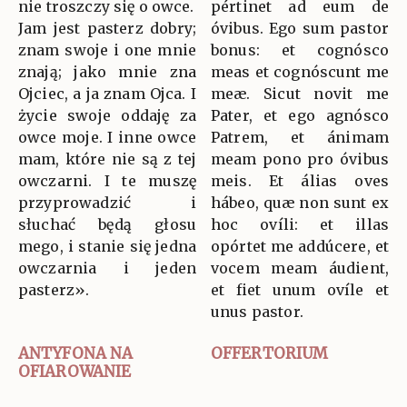
nie troszczy się o owce.
pértinet ad eum de
Jam jest pasterz dobry;
óvibus. Ego sum pastor
znam swoje i one mnie
bonus: et cognósco
znają; jako mnie zna
meas et cognóscunt me
Ojciec, a ja znam Ojca. I
meæ. Sicut novit me
życie swoje oddaję za
Pater, et ego agnósco
owce moje. I inne owce
Patrem, et ánimam
mam, które nie są z tej
meam pono pro óvibus
owczarni. I te muszę
meis. Et álias oves
przyprowadzić i
hábeo, quæ non sunt ex
słuchać będą głosu
hoc ovíli: et illas
mego, i stanie się jedna
opórtet me addúcere, et
owczarnia i jeden
vocem meam áudient,
pasterz».
et fiet unum ovíle et
unus pastor.
ANTYFONA NA
OFFERTORIUM
OFIAROWANIE