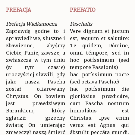
PREFACJA
PREFATIO
Prefacja Wielkanocna
Paschalis
Zaprawdę godne to i
Vere dignum et justum
sprawiedliwe, słuszne i
est, æquum et salutáre:
zbawienne, abyśmy
Te quidem, Dómine,
Ciebie, Panie, zawsze, a
omni témpore, sed in
zwłaszcza w tym dniu
hoc potíssimum (sed
(w tym czasie)
tempore Passionis)
uroczyściej sławili, gdy
hac potíssimum nocte
jako nasza Pascha
(sed octava Paschæ)
został ofiarowany
hac potíssimum die
Chrystus. On bowiem
gloriósius prædicáre,
jest prawdziwym
cum Pascha nostrum
Barankiem, który
immolátus est
zgładził grzechy
Christus. Ipse enim
świata; On umierając
verus est Agnus, qui
zniweczył naszą śmierć
ábstulit peccáta mundi.