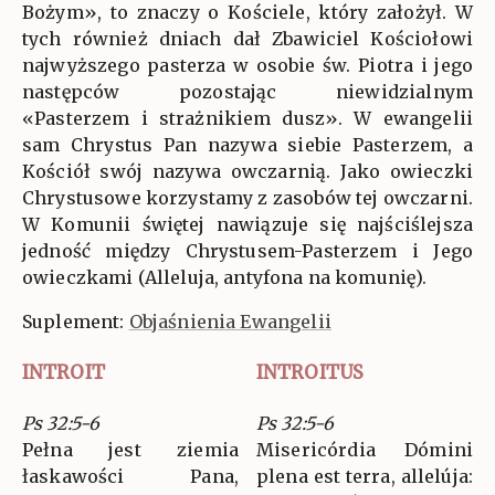
Bożym», to znaczy o Kościele, który założył. W
tych również dniach dał Zbawiciel Kościołowi
najwyższego pasterza w osobie św. Piotra i jego
następców pozostając niewidzialnym
«Pasterzem i strażnikiem dusz». W ewangelii
sam Chrystus Pan nazywa siebie Pasterzem, a
Kościół swój nazywa owczarnią. Jako owieczki
Chrystusowe korzystamy z zasobów tej owczarni.
W Komunii świętej nawiązuje się najściślejsza
jedność między Chrystusem-Pasterzem i Jego
owieczkami (Alleluja, antyfona na komunię).
Suplement:
Objaśnienia Ewangelii
INTROIT
INTROITUS
Ps 32:5-6
Ps 32:5-6
Pełna jest ziemia
Misericórdia Dómini
łaskawości Pana,
plena est terra, allelúja: