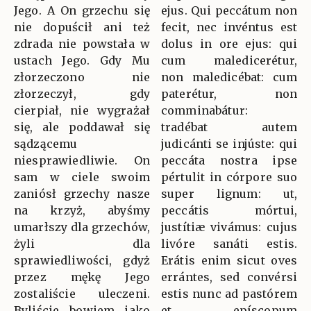
Jego. A On grzechu się
ejus. Qui peccátum non
nie dopuścił ani też
fecit, nec invéntus est
zdrada nie powstała w
dolus in ore ejus: qui
ustach Jego. Gdy Mu
cum maledicerétur,
złorzeczono nie
non maledicébat: cum
złorzeczył, gdy
paterétur, non
cierpiał, nie wygrażał
comminabátur:
się, ale poddawał się
tradébat autem
sądzącemu
judicánti se injúste: qui
niesprawiedliwie. On
peccáta nostra ipse
sam w ciele swoim
pértulit in córpore suo
zaniósł grzechy nasze
super lignum: ut,
na krzyż, abyśmy
peccátis mórtui,
umarłszy dla grzechów,
justítiæ vivámus: cujus
żyli dla
livóre sanáti estis.
sprawiedliwości, gdyż
Erátis enim sicut oves
przez mękę Jego
errántes, sed convérsi
zostaliście uleczeni.
estis nunc ad pastórem
Byliście bowiem jako
et epíscopum