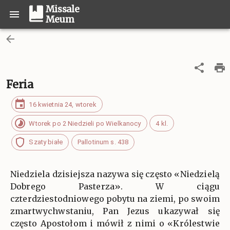
Missale
Meum
Feria
16 kwietnia 24, wtorek
Wtorek po 2 Niedzieli po Wielkanocy
4 kl.
Szaty białe
Pallotinum s. 438
Niedziela dzisiejsza nazywa się często «Niedzielą
Dobrego Pasterza». W ciągu
czterdziestodniowego pobytu na ziemi, po swoim
zmartwychwstaniu, Pan Jezus ukazywał się
często Apostołom i mówił z nimi o «Królestwie