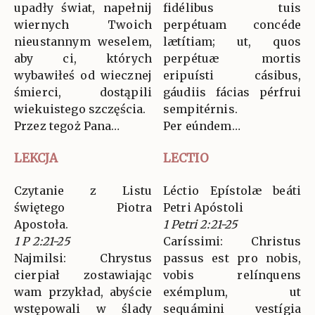
upadły świat, napełnij
fidélibus tuis
wiernych Twoich
perpétuam concéde
nieustannym weselem,
lætítiam; ut, quos
aby ci, których
perpétuæ mortis
wybawiłeś od wiecznej
eripuísti cásibus,
śmierci, dostąpili
gáudiis fácias pérfrui
wiekuistego szczęścia.
sempitérnis.
Przez tegoż Pana…
Per eúndem…
LEKCJA
LECTIO
Czytanie z Listu
Léctio Epístolæ beáti
świętego Piotra
Petri Apóstoli
Apostoła.
1 Petri 2:21-25
1 P 2:21-25
Caríssimi: Christus
Najmilsi: Chrystus
passus est pro nobis,
cierpiał zostawiając
vobis relínquens
wam przykład, abyście
exémplum, ut
wstępowali w ślady
sequámini vestígia