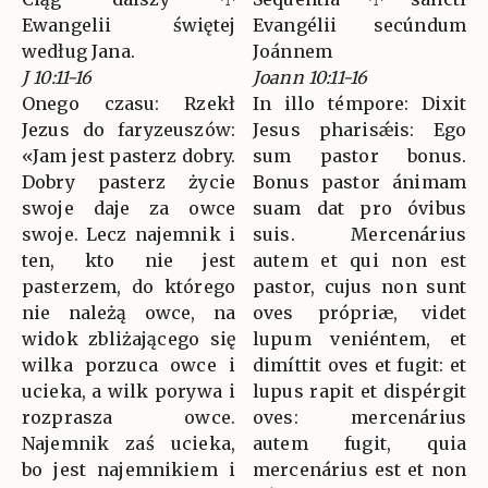
Ewangelii świętej
Evangélii secúndum
według Jana.
Joánnem
J 10:11-16
Joann 10:11-16
Onego czasu: Rzekł
In illo témpore: Dixit
Jezus do faryzeuszów:
Jesus pharisǽis: Ego
«Jam jest pasterz dobry.
sum pastor bonus.
Dobry pasterz życie
Bonus pastor ánimam
swoje daje za owce
suam dat pro óvibus
swoje. Lecz najemnik i
suis. Mercenárius
ten, kto nie jest
autem et qui non est
pasterzem, do którego
pastor, cujus non sunt
nie należą owce, na
oves própriæ, videt
widok zbliżającego się
lupum veniéntem, et
wilka porzuca owce i
dimíttit oves et fugit: et
ucieka, a wilk porywa i
lupus rapit et dispérgit
rozprasza owce.
oves: mercenárius
Najemnik zaś ucieka,
autem fugit, quia
bo jest najemnikiem i
mercenárius est et non