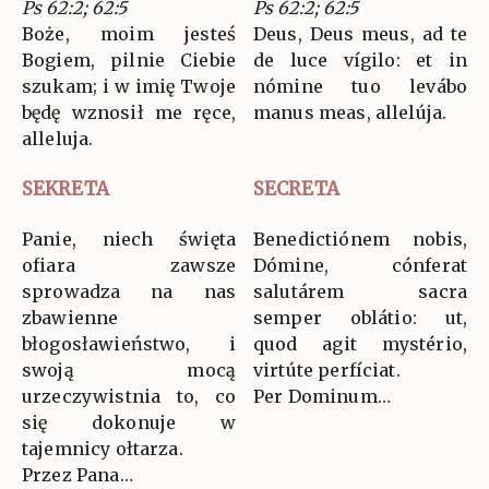
Ps 62:2; 62:5
Ps 62:2; 62:5
Boże, moim jesteś
Deus, Deus meus, ad te
Bogiem, pilnie Ciebie
de luce vígilo: et in
szukam; i w imię Twoje
nómine tuo levábo
będę wznosił me ręce,
manus meas, allelúja.
alleluja.
SEKRETA
SECRETA
Panie, niech święta
Benedictiónem nobis,
ofiara zawsze
Dómine, cónferat
sprowadza na nas
salutárem sacra
zbawienne
semper oblátio: ut,
błogosławieństwo, i
quod agit mystério,
swoją mocą
virtúte perfíciat.
urzeczywistnia to, co
Per Dominum…
się dokonuje w
tajemnicy ołtarza.
Przez Pana…