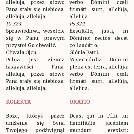
alleluja, przez słowo
verbo Dómini cœli
Pana stały się niebiosa,
firmáti sunt, allelúja,
alleluja, alleluja.
allelúja.
Ps 32:1
Ps 32:1
Sprawiedliwi, weselcie
Exsultáte, justi, in
się w Panu, prawym
Dómino: rectos decet
przystoi Go chwalić.
collaudátio.
Chwała Ojcu…
Glória Patri…
Pełna jest ziemia
Misericórdia Dómini
łaskawości Pana,
plena est terra, allelúja:
alleluja, przez słowo
verbo Dómini cœli
Pana stały się niebiosa,
firmáti sunt, allelúja,
alleluja, alleluja.
allelúja.
KOLEKTA
ORATIO
Boże, któryś przez
Deus, qui in Fílii tui
uniżenie się Syna
humilitáte jacéntem
Twojego podźwignął
mundum erexísti: