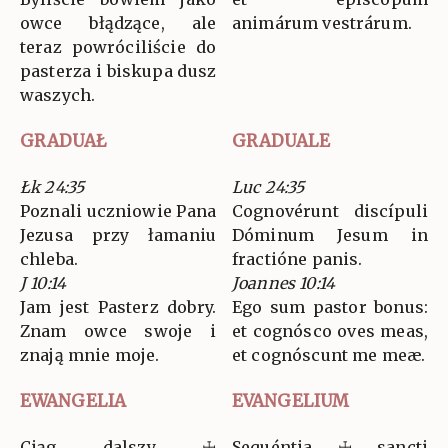
owce błądzące, ale
animárum vestrárum.
teraz powróciliście do
pasterza i biskupa dusz
waszych.
GRADUAŁ
GRADUALE
Łk 24:35
Luc 24:35
Poznali uczniowie Pana
Cognovérunt discípuli
Jezusa przy łamaniu
Dóminum Jesum in
chleba.
fractióne panis.
J 10:14
Joannes 10:14
Jam jest Pasterz dobry.
Ego sum pastor bonus:
Znam owce swoje i
et cognósco oves meas,
znają mnie moje.
et cognóscunt me meæ.
EWANGELIA
EVANGELIUM
Ciąg dalszy ☩
Sequéntia ☩ sancti