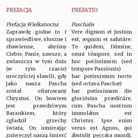
PREFACJA
PREFATIO
Prefacja Wielkanocna
Paschalis
Zaprawdę godne to i
Vere dignum et justum
sprawiedliwe, słuszne i
est, æquum et salutáre:
zbawienne, abyśmy
Te quidem, Dómine,
Ciebie, Panie, zawsze, a
omni témpore, sed in
zwłaszcza w tym dniu
hoc potíssimum (sed
(w tym czasie)
tempore Passionis)
uroczyściej sławili, gdy
hac potíssimum nocte
jako nasza Pascha
(sed octava Paschæ)
został ofiarowany
hac potíssimum die
Chrystus. On bowiem
gloriósius prædicáre,
jest prawdziwym
cum Pascha nostrum
Barankiem, który
immolátus est
zgładził grzechy
Christus. Ipse enim
świata; On umierając
verus est Agnus, qui
zniweczył naszą śmierć
ábstulit peccáta mundi.