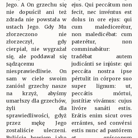
Jego. A On grzechu się
ejus. Qui peccátum non
nie dopuścił ani też
fecit, nec invéntus est
zdrada nie powstała w
dolus in ore ejus: qui
ustach Jego. Gdy Mu
cum maledicerétur,
złorzeczono nie
non maledicébat: cum
złorzeczył, gdy
paterétur, non
cierpiał, nie wygrażał
comminabátur:
się, ale poddawał się
tradébat autem
sądzącemu
judicánti se injúste: qui
niesprawiedliwie. On
peccáta nostra ipse
sam w ciele swoim
pértulit in córpore suo
zaniósł grzechy nasze
super lignum: ut,
na krzyż, abyśmy
peccátis mórtui,
umarłszy dla grzechów,
justítiæ vivámus: cujus
żyli dla
livóre sanáti estis.
sprawiedliwości, gdyż
Erátis enim sicut oves
przez mękę Jego
errántes, sed convérsi
zostaliście uleczeni.
estis nunc ad pastórem
Byliście bowiem jako
et epíscopum