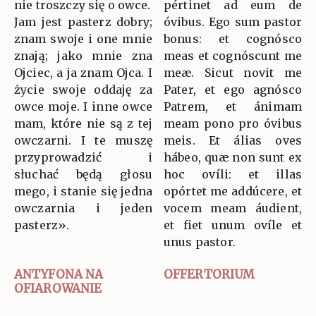
nie troszczy się o owce.
pértinet ad eum de
Jam jest pasterz dobry;
óvibus. Ego sum pastor
znam swoje i one mnie
bonus: et cognósco
znają; jako mnie zna
meas et cognóscunt me
Ojciec, a ja znam Ojca. I
meæ. Sicut novit me
życie swoje oddaję za
Pater, et ego agnósco
owce moje. I inne owce
Patrem, et ánimam
mam, które nie są z tej
meam pono pro óvibus
owczarni. I te muszę
meis. Et álias oves
przyprowadzić i
hábeo, quæ non sunt ex
słuchać będą głosu
hoc ovíli: et illas
mego, i stanie się jedna
opórtet me addúcere, et
owczarnia i jeden
vocem meam áudient,
pasterz».
et fiet unum ovíle et
unus pastor.
ANTYFONA NA
OFFERTORIUM
OFIAROWANIE