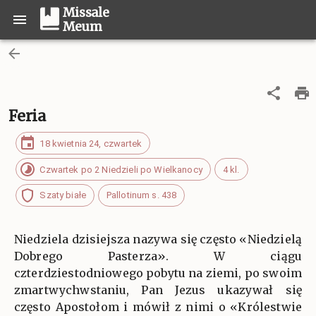
Missale
Meum
Feria
18 kwietnia 24, czwartek
Czwartek po 2 Niedzieli po Wielkanocy
4 kl.
Szaty białe
Pallotinum s. 438
Niedziela dzisiejsza nazywa się często «Niedzielą
Dobrego Pasterza». W ciągu
czterdziestodniowego pobytu na ziemi, po swoim
zmartwychwstaniu, Pan Jezus ukazywał się
często Apostołom i mówił z nimi o «Królestwie