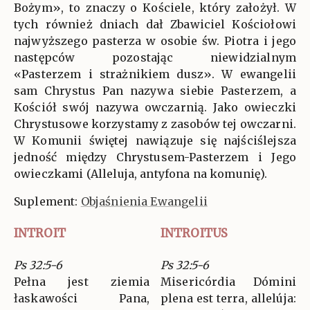
Bożym», to znaczy o Kościele, który założył. W
tych również dniach dał Zbawiciel Kościołowi
najwyższego pasterza w osobie św. Piotra i jego
następców pozostając niewidzialnym
«Pasterzem i strażnikiem dusz». W ewangelii
sam Chrystus Pan nazywa siebie Pasterzem, a
Kościół swój nazywa owczarnią. Jako owieczki
Chrystusowe korzystamy z zasobów tej owczarni.
W Komunii świętej nawiązuje się najściślejsza
jedność między Chrystusem-Pasterzem i Jego
owieczkami (Alleluja, antyfona na komunię).
Suplement:
Objaśnienia Ewangelii
INTROIT
INTROITUS
Ps 32:5-6
Ps 32:5-6
Pełna jest ziemia
Misericórdia Dómini
łaskawości Pana,
plena est terra, allelúja: