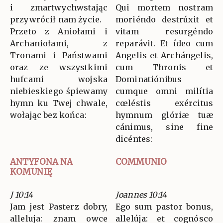
i zmartwychwstając
Qui mortem nostram
przywrócił nam życie.
moriéndo destrúxit et
Przeto z Aniołami i
vitam resurgéndo
Archaniołami, z
reparávit. Et ídeo cum
Tronami i Państwami
Angelis et Archángelis,
oraz ze wszystkimi
cum Thronis et
hufcami wojska
Dominatiónibus
niebieskiego śpiewamy
cumque omni milítia
hymn ku Twej chwale,
cœléstis exércitus
wołając bez końca:
hymnum glóriæ tuæ
cánimus, sine fine
dicéntes:
ANTYFONA NA
COMMUNIO
KOMUNIĘ
J 10:14
Joannes 10:14
Jam jest Pasterz dobry,
Ego sum pastor bonus,
alleluja: znam owce
allelúja: et cognósco