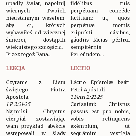
upadły świat, napełnij
fidélibus tuis
wiernych Twoich
perpétuam concéde
nieustannym weselem,
lætítiam; ut, quos
aby ci, których
perpétuæ mortis
wybawiłeś od wiecznej
eripuísti cásibus,
śmierci, dostąpili
gáudiis fácias pérfrui
wiekuistego szczęścia.
sempitérnis.
Przez tegoż Pana…
Per eúndem…
LEKCJA
LECTIO
Czytanie z Listu
Léctio Epístolæ beáti
świętego Piotra
Petri Apóstoli
Apostoła.
1 Petri 2:21-25
1 P 2:21-25
Caríssimi: Christus
Najmilsi: Chrystus
passus est pro nobis,
cierpiał zostawiając
vobis relínquens
wam przykład, abyście
exémplum, ut
wstępowali w ślady
sequámini vestígia