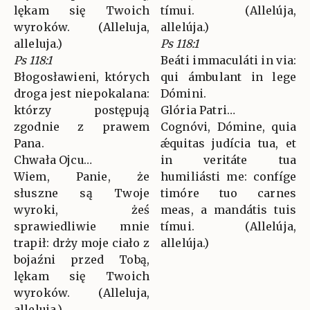
lękam się Twoich
tímui. (Allelúja,
wyroków. (Alleluja,
allelúja.)
alleluja.)
Ps 118:1
Ps 118:1
Beáti immaculáti in via:
Błogosławieni, których
qui ámbulant in lege
droga jest niepokalana:
Dómini.
którzy postępują
Glória Patri…
zgodnie z prawem
Cognóvi, Dómine, quia
Pana.
ǽquitas judícia tua, et
Chwała Ojcu…
in veritáte tua
Wiem, Panie, że
humiliásti me: confíge
słuszne są Twoje
timóre tuo carnes
wyroki, żeś
meas, a mandátis tuis
sprawiedliwie mnie
tímui. (Allelúja,
trapił: drży moje ciało z
allelúja.)
bojaźni przed Tobą,
lękam się Twoich
wyroków. (Alleluja,
alleluja.)