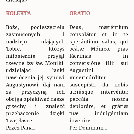
KOLEKTA
ORATIO
Boże, pocieszycielu
Deus, mæréntium
zasmuconych i
consolátor et in te
nadziejo ufających
sperántium salus, qui
Tobie, któryś
beátæ Mónicæ pias
miłosiernie przyjął
lácrimas in
rzewne łzy św. Moniki,
conversióne fílii sui
udzielając łaski
Augustíni
nawrócenia jej synowi
misericórditer
Augustynowi; daj nam
suscepísti: da nobis
za przyczyną ich
utriúsque intervéntu;
obojga opłakiwać nasze
peccáta nostra
grzechy i znaleźć
deploráre, et grátiæ
przebaczenie dzięki
tuæ indulgéntiam
Twej łasce.
inveníre.
Przez Pana…
Per Dominum…