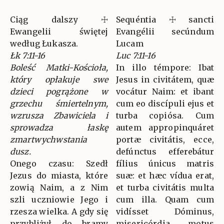
Ciąg dalszy ☩
Sequéntia ☩ sancti
Ewangelii świętej
Evangélii secúndum
według Łukasza.
Lucam
Łk 7:11-16
Luc 7:11-16
Boleść Matki-Kościoła,
In illo témpore: Ibat
który opłakuje swe
Jesus in civitátem, quæ
dzieci pogrążone w
vocátur Naim: et ibant
grzechu śmiertelnym,
cum eo discípuli ejus et
wzrusza Zbawiciela i
turba copiósa. Cum
sprowadza łaskę
autem appropinquáret
zmartwychwstania
portæ civitátis, ecce,
dusz.
defúnctus efferebátur
Onego czasu: Szedł
fílius únicus matris
Jezus do miasta, które
suæ: et hæc vídua erat,
zowią Naim, a z Nim
et turba civitátis multa
szli uczniowie Jego i
cum illa. Quam cum
rzesza wielka. A gdy się
vidísset Dóminus,
przybliżył do bramy
misericórdia motus