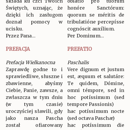
składa ku czci Twoich
oblátio pro tuórum
Świętych, uznając, że
honóre Sanctórum:
dzięki ich zasługom
quorum se méritis de
doznał pomocy w
tribulatióne percepísse
ucisku.
cognóscit auxílium.
Przez Pana…
Per Dominum…
PREFACJA
PREFATIO
Prefacja Wielkanocna
Paschalis
Zaprawdę godne to i
Vere dignum et justum
sprawiedliwe, słuszne i
est, æquum et salutáre:
zbawienne, abyśmy
Te quidem, Dómine,
Ciebie, Panie, zawsze, a
omni témpore, sed in
zwłaszcza w tym dniu
hoc potíssimum (sed
(w tym czasie)
tempore Passionis)
uroczyściej sławili, gdy
hac potíssimum nocte
jako nasza Pascha
(sed octava Paschæ)
został ofiarowany
hac potíssimum die