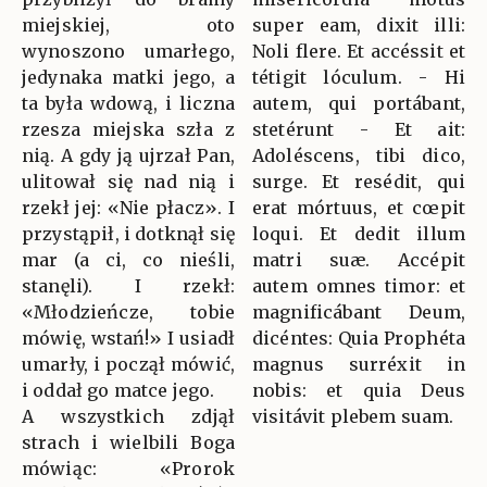
miejskiej, oto
super eam, dixit illi:
wynoszono umarłego,
Noli flere. Et accéssit et
jedynaka matki jego, a
tétigit lóculum. - Hi
ta była wdową, i liczna
autem, qui portábant,
rzesza miejska szła z
stetérunt - Et ait:
nią. A gdy ją ujrzał Pan,
Adoléscens, tibi dico,
ulitował się nad nią i
surge. Et resédit, qui
rzekł jej: «Nie płacz». I
erat mórtuus, et cœpit
przystąpił, i dotknął się
loqui. Et dedit illum
mar (a ci, co nieśli,
matri suæ. Accépit
stanęli). I rzekł:
autem omnes timor: et
«Młodzieńcze, tobie
magnificábant Deum,
mówię, wstań!» I usiadł
dicéntes: Quia Prophéta
umarły, i począł mówić,
magnus surréxit in
i oddał go matce jego.
nobis: et quia Deus
A wszystkich zdjął
visitávit plebem suam.
strach i wielbili Boga
mówiąc: «Prorok