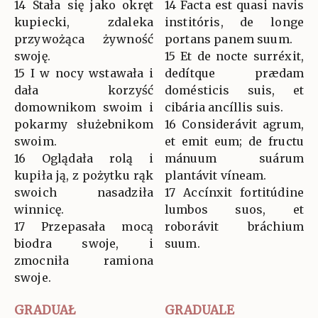
14 Stała się jako okręt
14 Facta est quasi navis
kupiecki, zdaleka
institóris, de longe
przywożąca żywność
portans panem suum.
swoję.
15 Et de nocte surréxit,
15 I w nocy wstawała i
dedítque prædam
dała korzyść
domésticis suis, et
domownikom swoim i
cibária ancíllis suis.
pokarmy służebnikom
16 Considerávit agrum,
swoim.
et emit eum; de fructu
16 Oglądała rolą i
mánuum suárum
kupiła ją, z pożytku rąk
plantávit víneam.
swoich nasadziła
17 Accínxit fortitúdine
winnicę.
lumbos suos, et
17 Przepasała mocą
roborávit bráchium
biodra swoje, i
suum.
zmocniła ramiona
swoje.
GRADUAŁ
GRADUALE