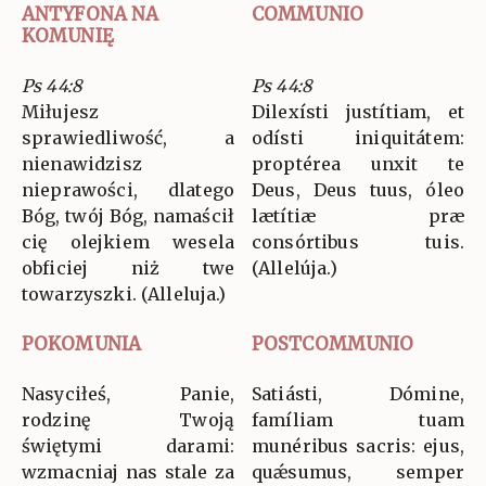
ANTYFONA NA
COMMUNIO
KOMUNIĘ
Ps 44:8
Ps 44:8
Miłujesz
Dilexísti justítiam, et
sprawiedliwość, a
odísti iniquitátem:
nienawidzisz
proptérea unxit te
nieprawości, dlatego
Deus, Deus tuus, óleo
Bóg, twój Bóg, namaścił
lætítiæ præ
cię olejkiem wesela
consórtibus tuis.
obficiej niż twe
(Allelúja.)
towarzyszki. (Alleluja.)
POKOMUNIA
POSTCOMMUNIO
Nasyciłeś, Panie,
Satiásti, Dómine,
rodzinę Twoją
famíliam tuam
świętymi darami:
munéribus sacris: ejus,
wzmacniaj nas stale za
quǽsumus, semper