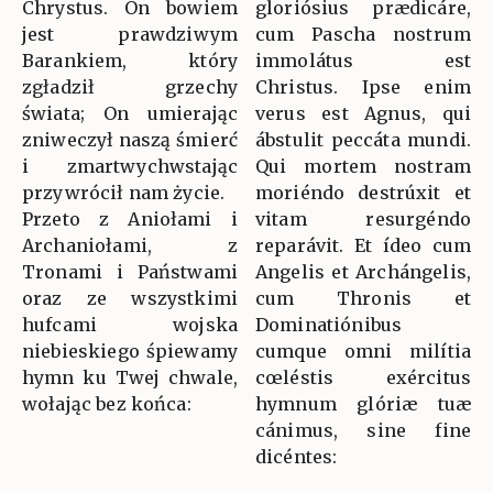
Chrystus. On bowiem
gloriósius prædicáre,
jest prawdziwym
cum Pascha nostrum
Barankiem, który
immolátus est
zgładził grzechy
Christus. Ipse enim
świata; On umierając
verus est Agnus, qui
zniweczył naszą śmierć
ábstulit peccáta mundi.
i zmartwychwstając
Qui mortem nostram
przywrócił nam życie.
moriéndo destrúxit et
Przeto z Aniołami i
vitam resurgéndo
Archaniołami, z
reparávit. Et ídeo cum
Tronami i Państwami
Angelis et Archángelis,
oraz ze wszystkimi
cum Thronis et
hufcami wojska
Dominatiónibus
niebieskiego śpiewamy
cumque omni milítia
hymn ku Twej chwale,
cœléstis exércitus
wołając bez końca:
hymnum glóriæ tuæ
cánimus, sine fine
dicéntes: