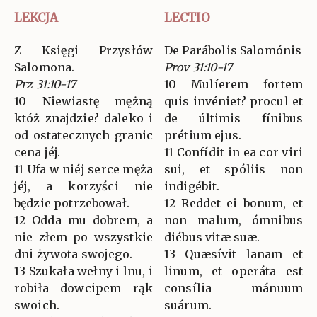
LEKCJA
LECTIO
Z Księgi Przysłów
De Parábolis Salomónis
Salomona.
Prov 31:10-17
Prz 31:10-17
10 Mulíerem fortem
10 Niewiastę mężną
quis invéniet? procul et
któż znajdzie? daleko i
de últimis fínibus
od ostatecznych granic
prétium ejus.
cena jéj.
11 Confídit in ea cor viri
11 Ufa w niéj serce męża
sui, et spóliis non
jéj, a korzyści nie
indigébit.
będzie potrzebował.
12 Reddet ei bonum, et
12 Odda mu dobrem, a
non malum, ómnibus
nie złem po wszystkie
diébus vitæ suæ.
dni żywota swojego.
13 Quæsívit lanam et
13 Szukała wełny i lnu, i
linum, et operáta est
robiła dowcipem rąk
consília mánuum
swoich.
suárum.