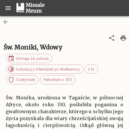
Missale
Meum
Św. Moniki, Wdowy
04 maja 24, sobota
Sobota po 4 Niedzieli po Wielkanocy
3 kl.
Szaty białe
Pallotinum s. 872
Św. Monika, urodzona w Tagaście, w północnej
Afryce, około roku 330, poślubiła poganina o
gwałtownym charakterze, którego u schyłku jego
życia pozyskała dla wiary chrześcijańskiej swoją
łagodnością i cierpliwością. Odtąd główną jej