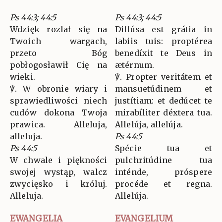
Ps 44:3; 44:5
Ps 44:3; 44:5
Wdzięk rozlał się na
Diffúsa est grátia in
Twoich wargach,
labiis tuis: proptérea
przeto Bóg
benedíxit te Deus in
pobłogosławił Cię na
ætérnum.
wieki.
℣. Propter veritátem et
℣. W obronie wiary i
mansuetúdinem et
sprawiedliwości niech
justítiam: et dedúcet te
cudów dokona Twoja
mirabíliter déxtera tua.
prawica. Alleluja,
Allelúja, allelúja.
alleluja.
Ps 44:5
Ps 44:5
Spécie tua et
W chwale i piękności
pulchritúdine tua
swojej wystąp, walcz
inténde, próspere
zwycięsko i króluj.
procéde et regna.
Alleluja.
Allelúja.
EWANGELIA
EVANGELIUM