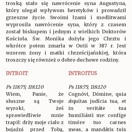
troską stało się nawrócenie syna Augustyna,
który ulegał wpływom heretyków i prowadził
grzeszne życie. Swoimi łzami i modlitwami
wyprosiła nawrócenie syna, który z czasem
został biskupem i jednym z wielkich Doktorów
Kościoła. Św. Monika dożyła jego Chrztu i
wkrótce potem zmarła w Ostii w 387 r. Jest
wzorem żony i matki chrześcijańskiej, która
troszczy się również o dobro duchowe rodziny.
INTROIT
INTROITUS
Ps 118:75; 118:120
Ps 118:75; 118:120
Wiem, Panie, że
Cognóvi, Dómine, quia
słuszne są Twoje
ǽquitas judícia tua, et
wyroki, żeś
in veritáte tua
sprawiedliwie mnie
humiliásti me: confíge
trapił: drży moje ciało z
timóre tuo carnes
bojaźni przed Tobą,
meas, a mandátis tuis