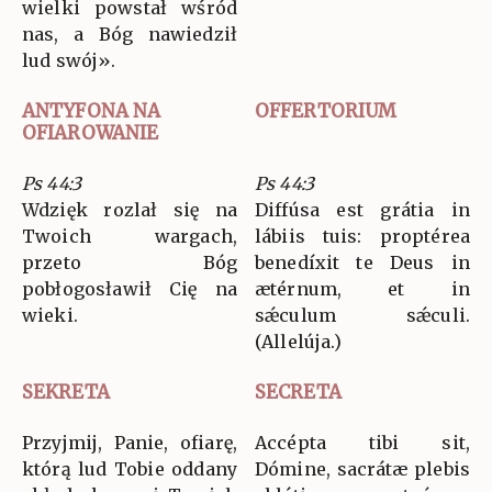
wielki powstał wśród
nas, a Bóg nawiedził
lud swój».
ANTYFONA NA
OFFERTORIUM
OFIAROWANIE
Ps 44:3
Ps 44:3
Wdzięk rozlał się na
Diffúsa est grátia in
Twoich wargach,
lábiis tuis: proptérea
przeto Bóg
benedíxit te Deus in
pobłogosławił Cię na
ætérnum, et in
wieki.
sǽculum sǽculi.
(Allelúja.)
SEKRETA
SECRETA
Przyjmij, Panie, ofiarę,
Accépta tibi sit,
którą lud Tobie oddany
Dómine, sacrátæ plebis