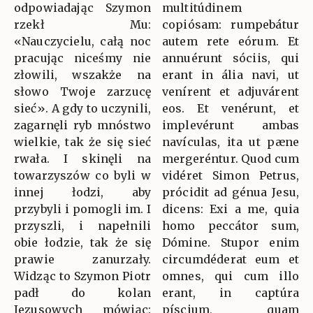
odpowiadając Szymon
multitúdinem
rzekł Mu:
copiósam: rumpebátur
«Nauczycielu, całą noc
autem rete eórum. Et
pracując niceśmy nie
annuérunt sóciis, qui
złowili, wszakże na
erant in ália navi, ut
słowo Twoje zarzucę
venírent et adjuvárent
sieć». A gdy to uczynili,
eos. Et venérunt, et
zagarnęli ryb mnóstwo
implevérunt ambas
wielkie, tak że się sieć
navículas, ita ut pæne
rwała. I skinęli na
mergeréntur. Quod cum
towarzyszów co byli w
vidéret Simon Petrus,
innej łodzi, aby
prócidit ad génua Jesu,
przybyli i pomogli im. I
dicens: Exi a me, quia
przyszli, i napełnili
homo peccátor sum,
obie łodzie, tak że się
Dómine. Stupor enim
prawie zanurzały.
circumdéderat eum et
Widząc to Szymon Piotr
omnes, qui cum illo
padł do kolan
erant, in captúra
Jezusowych mówiąc:
píscium, quam