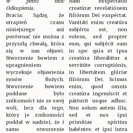
w pełni moc
Nam exspectátio
Odkupienia.
creatúræ revelatiónem
Bracia: Sądzę, że
filiórum Dei exspéctat.
utrapień czasu
Vanitáti enim creatúra
niniejszego ani
subjécta est, non
porównać nie można z
volens, sed propter
przyszłą chwałą, która
eum, qui subjécit eam
się w nas objawi.
in spe: quia et ipsa
Stworzenie bowiem z
creatúra liberábitur a
upragnieniem
servitúte corruptiónis,
wyczekuje objawienia
in libertátem glóriæ
synów Bożych.
filiórum Dei. Scimus
Stworzenie bowiem
enim, quod omnis
poddane było
creatúra ingemíscit et
znikomości nie ze swej
párturit usque adhuc.
woli, lecz dla tego,
Non solum autem illa,
który je znikomości
sed et nos ipsi
poddał w nadziei, że i
primítias spíritus
samo stworzenie
habéntes: et ipsi intra