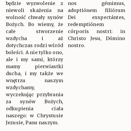
będzie wyzwolenie z
nos gémimus,
niewoli skażenia na
adoptiónem filiórum
wolność chwały synów
Dei exspectántes,
Bożych. Bo wiemy, że
redemptiónem
całe stworzenie
córporis nostri: in
wzdycha i aż
Christo Jesu, Dómino
dotychczas rodzi wśród
nostro.
boleści. A nie tylko ono,
ale i my sami, którzy
mamy pierwiastki
ducha, i my także we
wnętrzu naszym
wzdychamy,
wyczekując przybrania
za synów Bożych,
odkupienia ciała
naszego: w Chrystusie
Jezusie, Panu naszym.