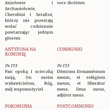
Aniołowie i
voce dicéntes:
Archaniołowie,
Cherubini i Serafini,
którzy nie przestają
wołać codziennie
powtarzając jednym
głosem:
ANTYFONA NA
COMMUNIO
KOMUNIĘ
Ps 17:3
Ps 17:3
Pan opoką i ucieczką
Dóminus firmaméntum
moją, On moim
meum, et refúgium
wybawicielem, Bóg,
meum, et liberátor
mój wspomożyciel.
meus: Deus meus,
adjútor meus.
POKOMUNIA
POSTCOMMUNIO