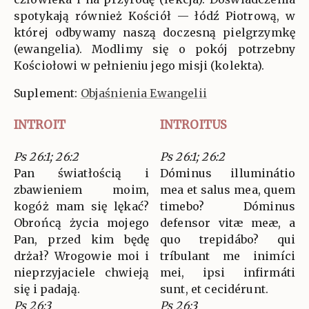
spotykają również Kościół — łódź Piotrową, w
której odbywamy naszą doczesną pielgrzymkę
(ewangelia). Modlimy się o pokój potrzebny
Kościołowi w pełnieniu jego misji (kolekta).
Suplement:
Objaśnienia Ewangelii
INTROIT
INTROITUS
Ps 26:1; 26:2
Ps 26:1; 26:2
Pan światłością i
Dóminus illuminátio
zbawieniem moim,
mea et salus mea, quem
kogóż mam się lękać?
timebo? Dóminus
Obrońcą życia mojego
defensor vitæ meæ, a
Pan, przed kim będę
quo trepidábo? qui
drżał? Wrogowie moi i
tríbulant me inimíci
nieprzyjaciele chwieją
mei, ipsi infirmáti
się i padają.
sunt, et cecidérunt.
Ps 26:3
Ps 26:3