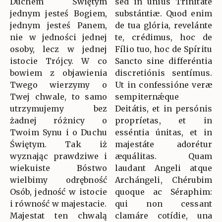
Duchem Świętym
sed in uníus Trinitáte
jednym jesteś Bogiem,
substántiæ. Quod enim
jednym jesteś Panem,
de tua glória, revelánte
nie w jedności jednej
te, crédimus, hoc de
osoby, lecz w jednej
Fílio tuo, hoc de Spíritu
istocie Trójcy. W co
Sancto sine differéntia
bowiem z objawienia
discretiónis sentímus.
Twego wierzymy o
Ut in confessióne veræ
Twej chwale, to samo
sempiternǽque
utrzymujemy bez
Deitátis, et in persónis
żadnej różnicy o
propríetas, et in
Twoim Synu i o Duchu
esséntia únitas, et in
Świętym. Tak iż
majestáte adorétur
wyznając prawdziwe i
æquálitas. Quam
wiekuiste Bóstwo
laudant Angeli atque
wielbimy odrębność
Archángeli, Chérubim
Osób, jedność w istocie
quoque ac Séraphim:
i równość w majestacie.
qui non cessant
Majestat ten chwalą
clamáre cotídie, una