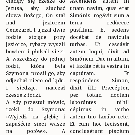
cisnęły się rzesze do
Ascéndens autem in
Jezusa, aby słuchać
unam navim, quæ erat
słowa Bożego, On stał
Simónis, rogávit eum a
nad jeziorem
terra redúcere
Genezaret. I ujrzał dwie
pusíllum. Et sedens
łodzie stojące przy
docébat de navícula
jeziorze, rybacy wyszli
turbas. Ut cessávit
bowiem i płukali sieci.
autem loqui, dixit ad
A wszedłszy do jednej
Simónem: Duc in altum,
łodzi, która była
et laxáte rétia vestra in
Szymona, prosił go, aby
captúram. Et
odjechał nieco od lądu.
respóndens Simon,
I siedząc, nauczał
dixit illi: Præcéptor,
rzesze z łodzi.
per totam noctem
A gdy przestał mówić,
laborántes, nihil
rzekł do Szymona:
cépimus: in verbo
«Wyjedź na głębię i
autem tuo laxábo rete.
zapuśćcie sieci wasze
Et cum hoc fecíssent,
na połów». A
conclusérunt píscium