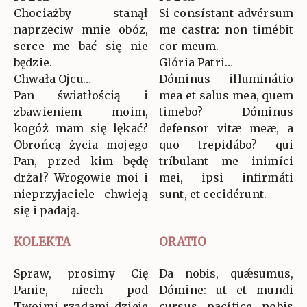
Chociażby stanął
Si consístant advérsum
naprzeciw mnie obóz,
me castra: non timébit
serce me bać się nie
cor meum.
będzie.
Glória Patri…
Chwała Ojcu…
Dóminus illuminátio
Pan światłością i
mea et salus mea, quem
zbawieniem moim,
timebo? Dóminus
kogóż mam się lękać?
defensor vitæ meæ, a
Obrońcą życia mojego
quo trepidábo? qui
Pan, przed kim będę
tríbulant me inimíci
drżał? Wrogowie moi i
mei, ipsi infirmáti
nieprzyjaciele chwieją
sunt, et cecidérunt.
się i padają.
KOLEKTA
ORATIO
Spraw, prosimy Cię
Da nobis, quǽsumus,
Panie, niech pod
Dómine: ut et mundi
Twoimi rządami dzieje
cursus pacífice nobis