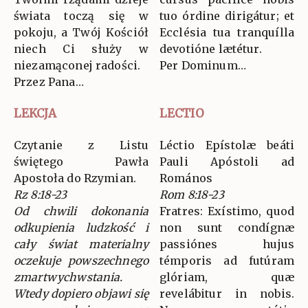
świata toczą się w
tuo órdine dirigátur; et
pokoju, a Twój Kościół
Ecclésia tua tranquílla
niech Ci służy w
devotióne lætétur.
niezamąconej radości.
Per Dominum…
Przez Pana…
LEKCJA
LECTIO
Czytanie z Listu
Léctio Epístolæ beáti
świętego Pawła
Pauli Apóstoli ad
Apostoła do Rzymian.
Romános
Rz 8:18-23
Rom 8:18-23
Od chwili dokonania
Fratres: Exístimo, quod
odkupienia ludzkość i
non sunt condígnæ
cały świat materialny
passiónes hujus
oczekuje powszechnego
témporis ad futúram
zmartwychwstania.
glóriam, quæ
Wtedy dopiero objawi się
revelábitur in nobis.