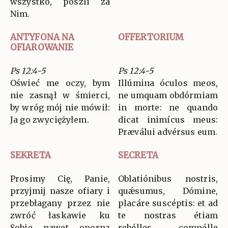
wszystko, poszli za
Nim.
ANTYFONA NA
OFFERTORIUM
OFIAROWANIE
Ps 12:4-5
Ps 12:4-5
Oświeć me oczy, bym
Illúmina óculos meos,
nie zasnął w śmierci,
ne umquam obdórmiam
by wróg mój nie mówił:
in morte: ne quando
Ja go zwyciężyłem.
dicat inimícus meus:
Præválui advérsus eum.
SEKRETA
SECRETA
Prosimy Cię, Panie,
Oblatiónibus nostris,
przyjmij nasze ofiary i
quǽsumus, Dómine,
przebłagany przez nie
placáre suscéptis: et ad
zwróć łaskawie ku
te nostras étiam
Sobie nawet oporną
rebélles compélle