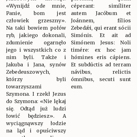
«Wynijdź ode mnie,
céperant: simíliter
Panie, bom jest
autem Jacóbum et
człowiek grzeszny».
Joánnem, fílios
Na taki bowiem połów
Zebedǽi, qui erant sócii
ryb, jakiego dokonali,
Simónis. Et ait ad
zdumienie ogarnęło
Simónem Jesus: Noli
jego i wszystkich co z
timére: ex hoc jam
nim byli. Także i
hómines eris cápiens.
Jakuba i Jana, synów
Et subdúctis ad terram
Zebedeuszowych,
návibus, relictis
którzy byli
ómnibus, secuti sunt
towarzyszami
eum.
Szymona. I rzekł Jezus
do Szymona: «Nie lękaj
się. Odtąd już ludzi
łowić będziesz». A
wyciągnąwszy łodzie
na ląd i opuściwszy