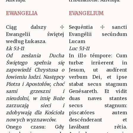
EWANGELIA
EVANGELIUM
Ciąg dalszy ☩
Sequéntia ☩ sancti
Ewangelii świętej
Evangélii secúndum
według Łukasza.
Lucam
Łk 5:1-11
Luc 5:1-11
Od zesłania Ducha
In illo témpore: Cum
Świętego spełnia się
turbæ irrúerent in
zapowiedź Chrystusa o
Jesum, ut audírent
łowieniu ludzi. Następcy
verbum Dei, et ipse
Piotra i Apostołów, choć
stabat secus stagnum
sami grzeszni i
Genésareth. Et vidit
nieudolni, w imię Boże
duas naves stantes
zarzucają sieci i
secus stagnum:
zdobywają dla Kościoła
piscatóres autem
nowych wyznawców.
descénderant et
Onego czasu: Gdy
lavábant rétia.