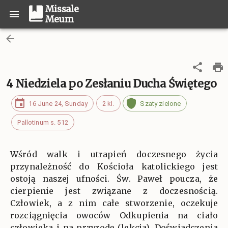
Missale
Meum
4 Niedziela po Zesłaniu Ducha Świętego
16 June 24, Sunday
2 kl.
Szaty zielone
Pallotinum s. 512
Wśród walk i utrapień doczesnego życia
przynależność do Kościoła katolickiego jest
ostoją naszej ufności. Św. Paweł poucza, że
cierpienie jest związane z doczesnością.
Człowiek, a z nim całe stworzenie, oczekuje
rozciągnięcia owoców Odkupienia na ciało
człowieka i na przyrodę (lekcja). Doświadczenia