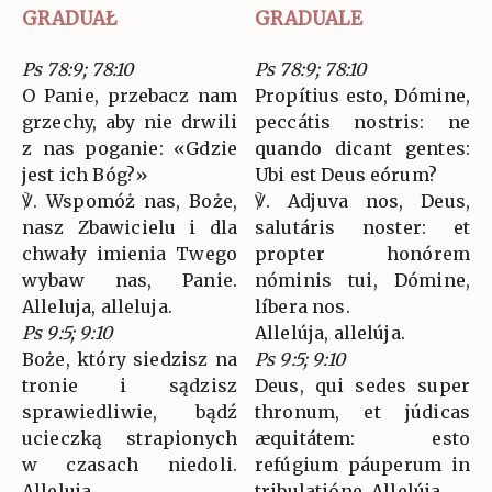
GRADUAŁ
GRADUALE
Ps 78:9; 78:10
Ps 78:9; 78:10
O Panie, przebacz nam
Propítius esto, Dómine,
grzechy, aby nie drwili
peccátis nostris: ne
z nas poganie: «Gdzie
quando dicant gentes:
jest ich Bóg?»
Ubi est Deus eórum?
℣. Wspomóż nas, Boże,
℣. Adjuva nos, Deus,
nasz Zbawicielu i dla
salutáris noster: et
chwały imienia Twego
propter honórem
wybaw nas, Panie.
nóminis tui, Dómine,
Alleluja, alleluja.
líbera nos.
Ps 9:5; 9:10
Allelúja, allelúja.
Boże, który siedzisz na
Ps 9:5; 9:10
tronie i sądzisz
Deus, qui sedes super
sprawiedliwie, bądź
thronum, et júdicas
ucieczką strapionych
æquitátem: esto
w czasach niedoli.
refúgium páuperum in
Alleluja.
tribulatióne. Allelúja.