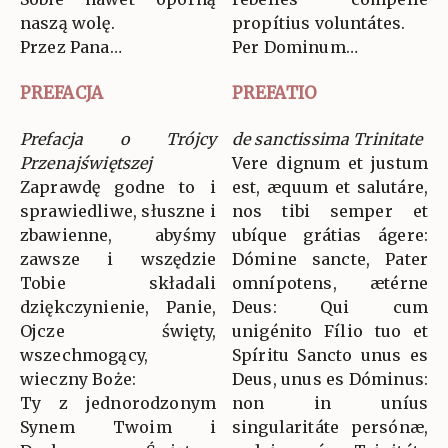
naszą wolę.
propítius voluntátes.
Przez Pana…
Per Dominum…
PREFACJA
PREFATIO
Prefacja o Trójcy
de sanctissima Trinitate
Przenajświętszej
Vere dignum et justum
Zaprawdę godne to i
est, æquum et salutáre,
sprawiedliwe, słuszne i
nos tibi semper et
zbawienne, abyśmy
ubíque grátias ágere:
zawsze i wszędzie
Dómine sancte, Pater
Tobie składali
omnípotens, ætérne
dziękczynienie, Panie,
Deus: Qui cum
Ojcze święty,
unigénito Fílio tuo et
wszechmogący,
Spíritu Sancto unus es
wieczny Boże:
Deus, unus es Dóminus:
Ty z jednorodzonym
non in uníus
Synem Twoim i
singularitáte persónæ,