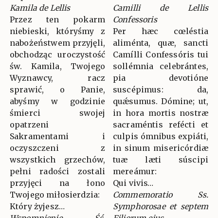
Kamila de Lellis
Camilli de Lellis
Przez ten pokarm
Confessoris
niebieski, któryśmy z
Per hæc cœléstia
nabożeństwem przyjęli,
aliménta, quæ, sancti
obchodząc uroczystość
Camílli Confessóris tui
św. Kamila, Twojego
sollémnia celebrántes,
Wyznawcy, racz
pia devotióne
sprawić, o Panie,
suscépimus: da,
abyśmy w godzinie
quǽsumus. Dómine; ut,
śmierci swojej
in hora mortis nostræ
opatrzeni
sacraméntis refécti et
Sakramentami i
culpis ómnibus expiáti,
oczyszczeni z
in sinum misericórdiæ
wszystkich grzechów,
tuæ læti súscipi
pełni radości zostali
mereámur:
przyjęci na łono
Qui vivis…
Twojego miłosierdzia:
Commemoratio Ss.
Który żyjesz…
Symphorosae et septem