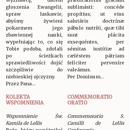
Wyznawcę, darem
prædicatiónis grátiam
głoszenia Ewangelii,
sublimásti: concéde
spraw łaskawie,
propítius; ut eius
abyśmy żywieni
salutáris doctrínæ
pokarmem jego
pábulo nutríti, quæ tibi
zbawiennej nauki,
sunt plácita
wypełniając to, co się
exsequéntes, per
Tobie podoba, zdołali
sémitas iustítiæ ad
po ścieżkach
cæléstem pátriam
sprawiedliwości dojść
felíciter perveníre
szczęśliwie do
valeámus.
niebieskiej ojczyzny.
Per Dominum…
Przez Pana…
KOLEKTA
COMMEMORATIO
WSPOMNIENIA
ORATIO
Wspomnienie Św.
Commemoratio S.
Kamila de Lellis
Camilli de Lellis