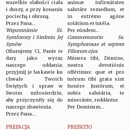
wszelkie słabości ciała
animæ infirmitates
i duszy, a przy konaniu
salutáre remedium, et
pociechą i obroną.
in extrémo agóne
Przez Pana…
solátium et tutéla.
Wspomnienie Śś.
Per eúndem…
Symforozy i Siedmiu Jej
Commemoratio Ss.
Synów
Symphorosae et septem
Ofiarujemy Ci, Panie te
Filiorum ejus
dary jako wyraz
Múnera tibi, Dómine,
naszego oddania;
nostra devotiónis
przyjmij je łaskawie ku
offérimus: quæ et pro
chwale Twoich
tuórum tibi grata sint
Świętych i spraw w
honóre Justórum, et
Swoim miłosierdziu,
nobis salutária, te
aby przyczyniły się do
miseránte, reddántur.
naszego zbawienia.
Per Dominum…
Przez Pana…
PREFACJA
PREFATIO