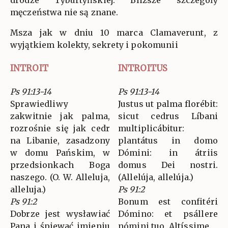
drodze Tyburtyńskiej. Bliższe szczegóły
męczeństwa nie są znane.
Msza jak w dniu 10 marca Clamaverunt, z
wyjątkiem kolekty, sekrety i pokomunii
INTROIT
INTROITUS
Ps 91:13-14
Ps 91:13-14
Sprawiedliwy
Justus ut palma florébit:
zakwitnie jak palma,
sicut cedrus Líbani
rozrośnie się jak cedr
multiplicábitur:
na Libanie, zasadzony
plantátus in domo
w domu Pańskim, w
Dómini: in átriis
przedsionkach Boga
domus Dei nostri.
naszego. (O. W. Alleluja,
(Allelúja, allelúja.)
alleluja.)
Ps 91:2
Ps 91:2
Bonum est confitéri
Dobrze jest wysławiać
Dómino: et psállere
Pana i śpiewać imieniu
nómini tuo, Altíssime.