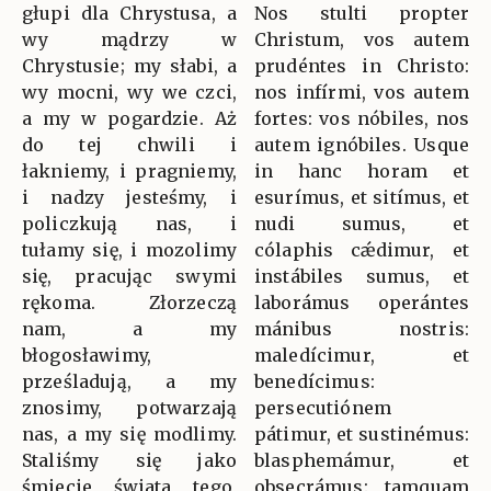
głupi dla Chrystusa, a
Nos stulti propter
wy mądrzy w
Christum, vos autem
Chrystusie; my słabi, a
prudéntes in Christo:
wy mocni, wy we czci,
nos infírmi, vos autem
a my w pogardzie. Aż
fortes: vos nóbiles, nos
do tej chwili i
autem ignóbiles. Usque
łakniemy, i pragniemy,
in hanc horam et
i nadzy jesteśmy, i
esurímus, et sitímus, et
policzkują nas, i
nudi sumus, et
tułamy się, i mozolimy
cólaphis cǽdimur, et
się, pracując swymi
instábiles sumus, et
rękoma. Złorzeczą
laborámus operántes
nam, a my
mánibus nostris:
błogosławimy,
maledícimur, et
prześladują, a my
benedícimus:
znosimy, potwarzają
persecutiónem
nas, a my się modlimy.
pátimur, et sustinémus:
Staliśmy się jako
blasphemámur, et
śmiecie świata tego,
obsecrámus: tamquam