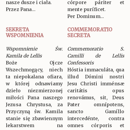
nasze dusze i ciała.
córpore páriter et
Przez Pana…
mente puríficet.
Per Dominum…
SEKRETA
COMMEMORATIO
WSPOMNIENIA
SECRETA
Wspomnienie Św.
Commemoratio S.
Kamila de Lellis
Camilli de Lellis
Boże Ojcze
Confessoris
Wszechmogący, niech
Hóstia immaculáta, qua
ta niepokalana ofiara,
illud Dómini nostri
w której odnawiamy
Jesu Christi imménsæ
dzieło niezmierzonej
caritátis opus
miłości Pana naszego
renovámus, sit, Deus
Jezusa Chrystusa, za
Pater omnípotens,
Przyczyną św. Kamila
sancto Gamíllo
stanie się zbawiennym
intercedénte, contra
lekarstwem na
omnes córporis et