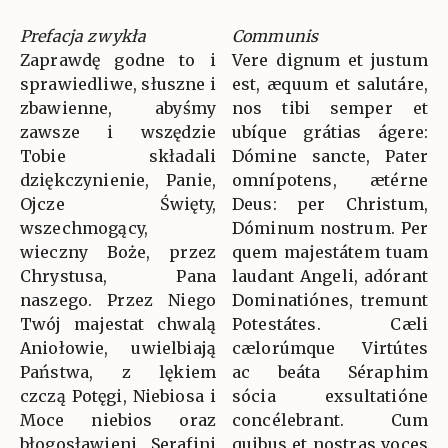
Prefacja zwykła
Communis
Zaprawdę godne to i
Vere dignum et justum
sprawiedliwe, słuszne i
est, æquum et salutáre,
zbawienne, abyśmy
nos tibi semper et
zawsze i wszędzie
ubíque grátias ágere:
Tobie składali
Dómine sancte, Pater
dziękczynienie, Panie,
omnípotens, ætérne
Ojcze Święty,
Deus: per Christum,
wszechmogący,
Dóminum nostrum. Per
wieczny Boże, przez
quem majestátem tuam
Chrystusa, Pana
laudant Angeli, adórant
naszego. Przez Niego
Dominatiónes, tremunt
Twój majestat chwalą
Potestátes. Cæli
Aniołowie, uwielbiają
cælorúmque Virtútes
Państwa, z lękiem
ac beáta Séraphim
czczą Potęgi, Niebiosa i
sócia exsultatióne
Moce niebios oraz
concélebrant. Cum
błogosławieni Serafini
quibus et nostras voces