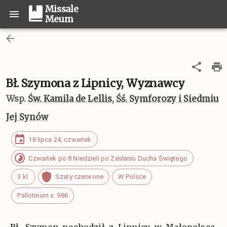
Missale
Meum
Bł. Szymona z Lipnicy, Wyznawcy
Wsp.
Św. Kamila de Lellis
,
Śś. Symforozy i Siedmiu
Jej Synów
18 lipca 24, czwartek
Czwartek po 8 Niedzieli po Zesłaniu Ducha Świętego
3 kl.
Szaty czerwone
W Polsce
Pallotinum s. 986