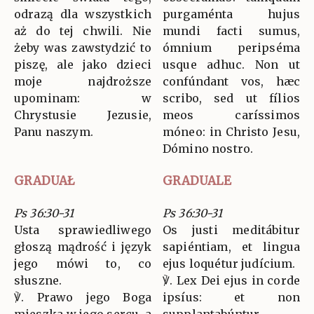
odrazą dla wszystkich
purgaménta hujus
aż do tej chwili. Nie
mundi facti sumus,
żeby was zawstydzić to
ómnium peripséma
piszę, ale jako dzieci
usque adhuc. Non ut
moje najdroższe
confúndant vos, hæc
upominam: w
scribo, sed ut fílios
Chrystusie Jezusie,
meos caríssimos
Panu naszym.
móneo: in Christo Jesu,
Dómino nostro.
GRADUAŁ
GRADUALE
Ps 36:30-31
Ps 36:30-31
Usta sprawiedliwego
Os justi meditábitur
głoszą mądrość i język
sapiéntiam, et lingua
jego mówi to, co
ejus loquétur judícium.
słuszne.
℣. Lex Dei ejus in corde
℣. Prawo jego Boga
ipsíus: et non