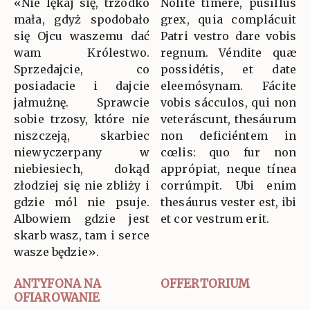
«Nie lękaj się, trzódko
Nolíte timére, pusíllus
mała, gdyż spodobało
grex, quia complácuit
się Ojcu waszemu dać
Patri vestro dare vobis
wam Królestwo.
regnum. Véndite quæ
Sprzedajcie, co
possidétis, et date
posiadacie i dajcie
eleemósynam. Fácite
jałmużnę. Sprawcie
vobis sácculos, qui non
sobie trzosy, które nie
veteráscunt, thesáurum
niszczeją, skarbiec
non deficiéntem in
niewyczerpany w
cœlis: quo fur non
niebiesiech, dokąd
apprópiat, neque tínea
złodziej się nie zbliży i
corrúmpit. Ubi enim
gdzie mól nie psuje.
thesáurus vester est, ibi
Albowiem gdzie jest
et cor vestrum erit.
skarb wasz, tam i serce
wasze będzie».
ANTYFONA NA
OFFERTORIUM
OFIAROWANIE