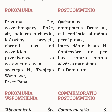
POKOMUNIA
POSTCOMMUNIO
Prosimy Cię,
Quǽsumus,
wszechmogący Boże,
omnípotens Deus: ut,
aby pokarm niebieski,
qui cœléstia aliménta
któryśmy przyjęli,
percépimus,
chronił nas od
intercedénte beáto N.
wszelkich
Confessóre tuo, per
przeciwności za
hæc contra ómnia
wstawiennictwem
advérsa muniámur.
świętego N., Twojego
Per Dominum…
Wyznawcy.
Przez Pana…
POKOMUNIA
COMMEMORATIO
WSPOMNIENIA
POSTCOMMUNIO
Wspomnienie Św.
Commemoratio S.